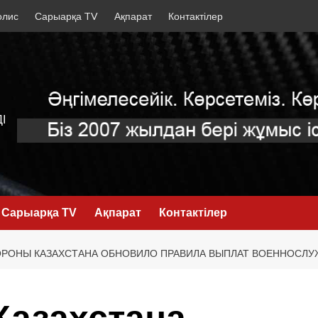
олис
Сарыарқа TV
Ақпарат
Контактілер
І
Сарыарқа TV
Ақпарат
Контактілер
РОНЫ КАЗАХСТАНА ОБНОВИЛО ПРАВИЛА ВЫПЛАТ ВОЕННОСЛУ