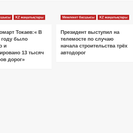
асшысы
KZ жаңалықтары
Мемлекет басшысы
KZ жаңалықтары
март Токаев:« В
Президент выступил на
 году было
телемосте по случаю
о и
начала строительства трёх
ировано 13 тысяч
автодорог
ов дорог»