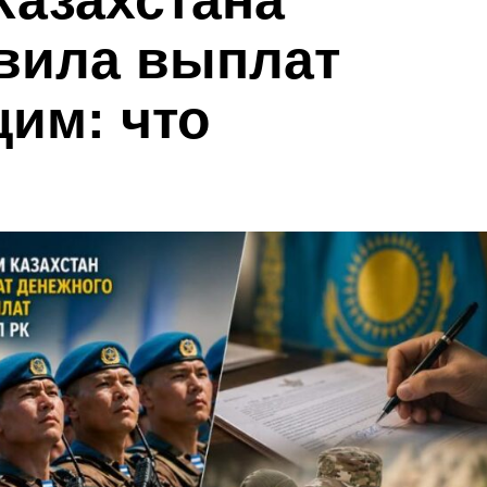
азахстана
вила выплат
им: что