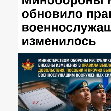
Минобороны К
обновило пра
военнослужащ
изменилось