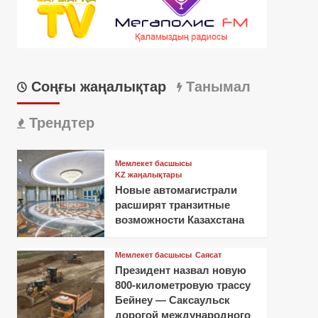
Соңғы жаңалықтар
Танымал
Трендтер
Мемлекет басшысы
KZ жаңалықтары
Новые автомагистрали
расширят транзитные
возможности Казахстана
Мемлекет басшысы
Саясат
Президент назвал новую
800-километровую трассу
Бейнеу — Саксаульск
дорогой международного