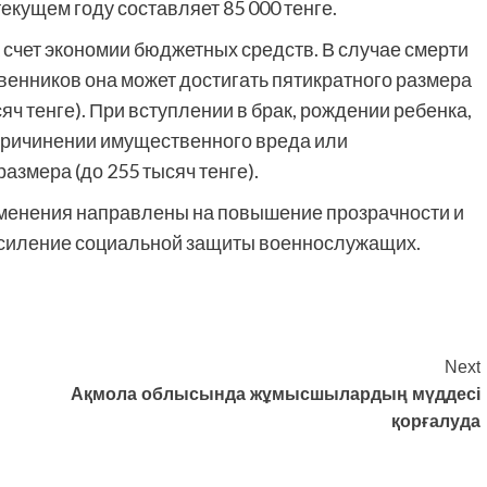
екущем году составляет 85 000 тенге.
счет экономии бюджетных средств. В случае смерти
твенников она может достигать пятикратного размера
ч тенге). При вступлении в брак, рождении ребенка,
 причинении имущественного вреда или
азмера (до 255 тысяч тенге).
зменения направлены на повышение прозрачности и
усиление социальной защиты военнослужащих.
Next
Ақмола облысында жұмысшылардың мүддесі
қорғалуда