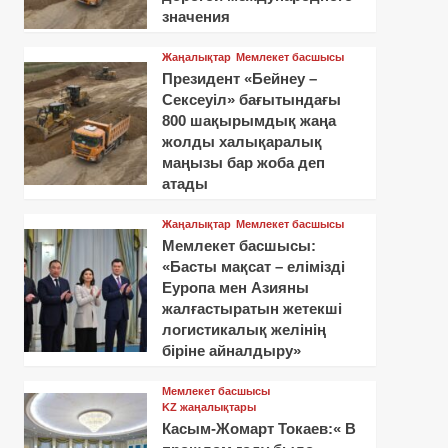
значения
Жаңалықтар
Мемлекет басшысы
Президент «Бейнеу –
Сексеуіл» бағытындағы
800 шақырымдық жаңа
жолды халықаралық
маңызы бар жоба деп
атады
Жаңалықтар
Мемлекет басшысы
Мемлекет басшысы:
«Басты мақсат – елімізді
Еуропа мен Азияны
жалғастыратын жетекші
логистикалық желінің
біріне айналдыру»
Мемлекет басшысы
KZ жаңалықтары
Касым-Жомарт Токаев:« В