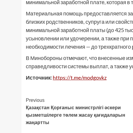
минимальной заработной плате, которая в т
Материальная помощь предоставляется за 
близких родственников, супруга или свойс
минимальной заработной платы (до 425 тыся
усыновлении или удочерении, а также при
необходимости лечения — до трехкратного р
В Минобороны отмечают, что внесенные и
справедливости системы выплат, а также 
Источник:
https://t.me/modgovkz
Post
Previous
Қазақстан Қорғаныс министрлігі әскери
Navigation
қызметшілерге төлем жасау қағидаларын
жаңартты