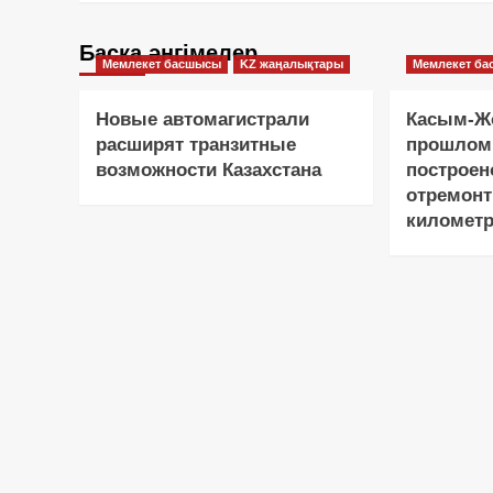
Басқа әңгімелер
Мемлекет басшысы
KZ жаңалықтары
Мемлекет б
Новые автомагистрали
Касым-Жо
расширят транзитные
прошлом
возможности Казахстана
построен
отремонт
километр