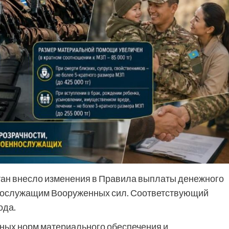
тан внесло изменения в Правила выплаты денежного
ннослужащим Вооруженных сил. Соответствующий
ода.
ных норм материального обеспечения и