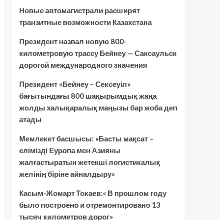
Новые автомагистрали расширят
транзитные возможности Казахстана
Президент назвал новую 800-
километровую трассу Бейнеу — Саксаульск
дорогой международного значения
Президент «Бейнеу – Сексеуіл»
бағытындағы 800 шақырымдық жаңа
жолды халықаралық маңызы бар жоба деп
атады
Мемлекет басшысы: «Басты мақсат –
елімізді Еуропа мен Азияны
жалғастыратын жетекші логистикалық
желінің біріне айналдыру»
Касым-Жомарт Токаев:« В прошлом году
было построено и отремонтировано 13
тысяч километров дорог»