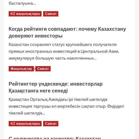
басталуына...
оқыңыз
трёх
автодорог
Президент
Толығырақ оқу
KZ жаңалықтары
Саясат
туралы
жол
көбірек
құрылысының
оқыңыз
Когда рейтинги совпадают: почему Казахстану
басталуына
доверяют инвесторы
арналған
телекөпірге
Казахстан сохраняет статус крупнейшего получателя
қатысты
прямых иностранных инвестиций в Центральной Азии,
туралы
аккумулируя большую часть накопленных...
көбірек
оқыңыз
Когда
Толығырақ оқу
Жаңалықтар
Саясат
рейтинги
совпадают:
Рейтингтер үндескенде: инвесторлар
почему
Қазақстанға неге сенеді
Казахстану
доверяют
Қазақстан Орталық Азиядағы ірі тікелей шетелдік
инвесторы
инвестиция тартушы ел мәртебесін сақтап отыр. Өңірдегі
туралы
тікелей шетелдік...
көбірек
оқыңыз
Рейтингтер
Толығырақ оқу
KZ жаңалықтары
Саясат
үндескенде:
инвесторлар
С количества на качество: Казахстан —