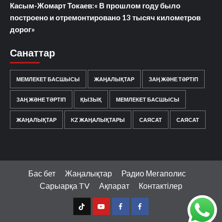
Касым-Жомарт Токаев:« В прошлом году было
построено и отремонтировано 13 тысяч километров
дорог»
Санаттар
МЕМЛЕКЕТ БАСШЫСЫ
ЖАҢАЛЫҚТАР
ЗАҢ ЖӘНЕ ТӘРТІП
ЗАҢ ЖӘНЕ ТӘРТІП
ҚЫЗЫҚ
МЕМЛЕКЕТ БАСШЫСЫ
ЖАҢАЛЫҚТАР
KZ ЖАҢАЛЫҚТАРЫ
САЯСАТ
САЯСАТ
Бас бет
Жаңалықтар
Радио Мегаполис
Сарыарқа TV
Ақпарат
Контактілер
ТТ
YouTube
FB1
FB2