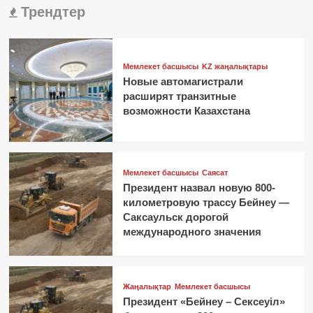
Трендтер
Мемлекет басшысы
KZ жаңалықтары
Новые автомагистрали
расширят транзитные
возможности Казахстана
Мемлекет басшысы
Саясат
Президент назвал новую 800-
километровую трассу Бейнеу —
Саксаульск дорогой
международного значения
Жаңалықтар
Мемлекет басшысы
Президент «Бейнеу – Сексеуіл»