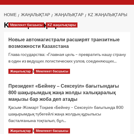
HOME
ЖАҢАЛЫҚТАР
ЖАҢАЛЫҚТАР
KZ ЖАҢАЛЫҚТАРЫ
KZ жаңалықтары
Мемлекет басшысы
KZ жаңалықтары
Новые автомагистрали расширят транзитные
возможности Казахстана
Глава государства: «Главная цель – превратить нашу страну
в один из ведущих логистических узлов, соединяющих...
Новые
Толығырақ оқу
Жаңалықтар
Мемлекет басшысы
автомагистрали
расширят
Президент «Бейнеу – Сексеуіл» бағытындағы
транзитные
800 шақырымдық жаңа жолды халықаралық
возможности
Казахстана
маңызы бар жоба деп атады
туралы
Қасым-Жомарт Тоқаев «Бейнеу – Сексеуіл» бағытында 800
көбірек
шақырымдық түбегейлі жаңа жолдың құрылысы
оқыңыз
басталғанына тоқталып, бұл...
Президент
Толығырақ оқу
Жаңалықтар
Мемлекет басшысы