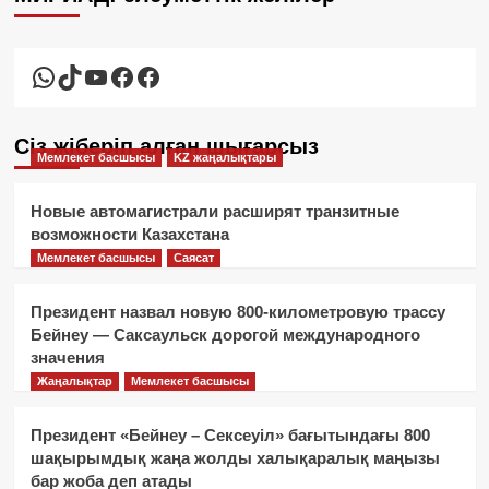
WhatsApp
TikTok
YouTube
Facebook
Facebook
Сіз жіберіп алған шығарсыз
Мемлекет басшысы
KZ жаңалықтары
Новые автомагистрали расширят транзитные
возможности Казахстана
Мемлекет басшысы
Саясат
Президент назвал новую 800-километровую трассу
Бейнеу — Саксаульск дорогой международного
значения
Жаңалықтар
Мемлекет басшысы
Президент «Бейнеу – Сексеуіл» бағытындағы 800
шақырымдық жаңа жолды халықаралық маңызы
бар жоба деп атады