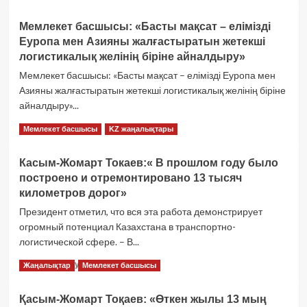
«Бейнеу
–
Мемлекет басшысы: «Басты мақсат – елімізді
Сексеуіл»
Еуропа мен Азияны жалғастыратын жетекші
бағытындағы
800
логистикалық желінің біріне айналдыру»
шақырымдық
Мемлекет басшысы: «Басты мақсат – елімізді Еуропа мен
жаңа
Азияны жалғастыратын жетекші логистикалық желінің біріне
жолды
айналдыру»...
халықаралық
маңызы
Мемлекет
Толығырақ оқу
Мемлекет басшысы
KZ жаңалықтары
бар
басшысы:
жоба
«Басты
деп
Касым-Жомарт Токаев:« В прошлом году было
мақсат
атады
построено и отремонтировано 13 тысяч
–
туралы
елімізді
километров дорог»
көбірек
Еуропа
Президент отметил, что вся эта работа демонстрирует
оқыңыз
мен
огромный потенциал Казахстана в транспортно-
Азияны
логистической сфере. – В...
жалғастыратын
жетекші
Касым-
Толығырақ оқу
Жаңалықтар
Мемлекет басшысы
логистикалық
Жомарт
желінің
Токаев:«
біріне
Қасым-Жомарт Тоқаев: «Өткен жылы 13 мың
В