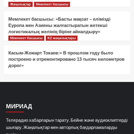
Жаңалықтар
Мемлекет басшысы
Мемлекет басшысы: «Басты мақсат – елімізді
Еуропа мен Азияны жалғастыратын жетекші
логистикалық желінің біріне айналдыру»
Мемлекет басшысы
KZ жаңалықтары
Касым-Жомарт Токаев:« В прошлом году было
построено и отремонтировано 13 тысяч километров
дорог»
МИРИАД
Телерадио хабарларын тарату. Бейне және аудиоклиптерді
шығару. Жаңалықтар мен авторлық бағдарламаларды