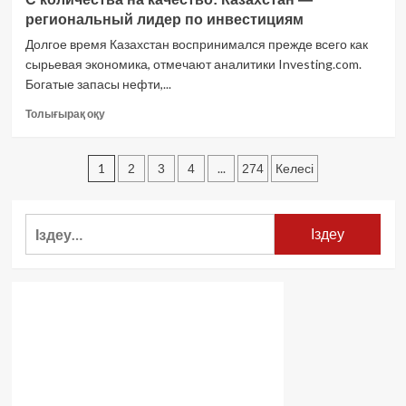
Қазақстанға
региональный лидер по инвестициям
неге
сенеді
Долгое время Казахстан воспринимался прежде всего как
туралы
сырьевая экономика, отмечают аналитики Investing.com.
көбірек
Богатые запасы нефти,...
оқыңыз
С
Толығырақ оқу
количества
на
Жарияланымдарды
качество:
1
...
2
3
4
274
Келесі
Казахстан
беттеу
—
региональный
Найти:
лидер
по
инвестициям
туралы
көбірек
оқыңыз