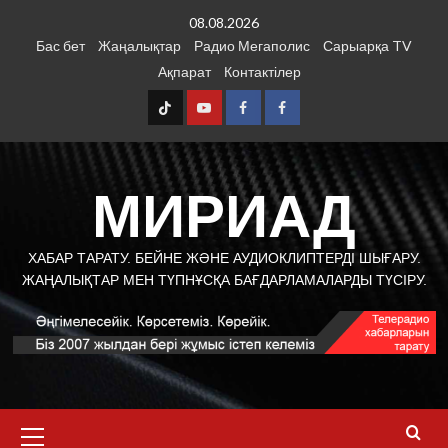
Мазмұнға
08.08.2026
өту
Бас бет
Жаңалықтар
Радио Мегаполис
Сарыарқа TV
Ақпарат
Контактілер
ТТ
YouTube
FB1
FB2
МИРИАД
ХАБАР ТАРАТУ. БЕЙНЕ ЖӘНЕ АУДИОКЛИПТЕРДІ ШЫҒАРУ.
ЖАҢАЛЫҚТАР МЕН ТҮПНҰСҚА БАҒДАРЛАМАЛАРДЫ ТҮСІРУ.
Негізгі
мәзір