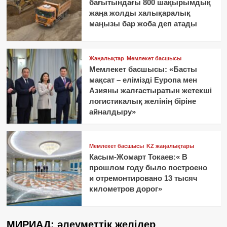
бағытындағы 800 шақырымдық
жаңа жолды халықаралық
маңызы бар жоба деп атады
Жаңалықтар
Мемлекет басшысы
Мемлекет басшысы: «Басты
мақсат – елімізді Еуропа мен
Азияны жалғастыратын жетекші
логистикалық желінің біріне
айналдыру»
Мемлекет басшысы
KZ жаңалықтары
Касым-Жомарт Токаев:« В
прошлом году было построено
и отремонтировано 13 тысяч
километров дорог»
МИРИАД: әлеуметтік желілер