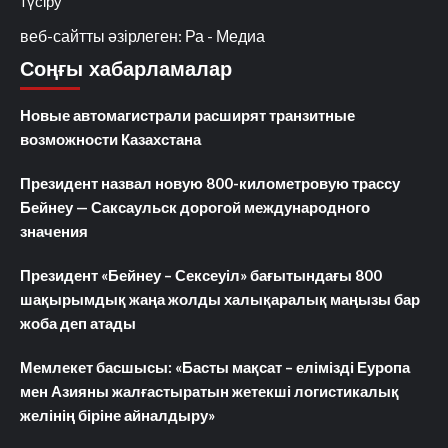
түсіру
веб-сайтты әзірлеген: Ра - Медиа
Соңғы хабарламалар
Новые автомагистрали расширят транзитные
возможности Казахстана
Президент назвал новую 800-километровую трассу
Бейнеу — Саксаульск дорогой международного
значения
Президент «Бейнеу – Сексеуіл» бағытындағы 800
шақырымдық жаңа жолды халықаралық маңызы бар
жоба деп атады
Мемлекет басшысы: «Басты мақсат – елімізді Еуропа
мен Азияны жалғастыратын жетекші логистикалық
желінің біріне айналдыру»