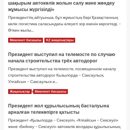
айналдыру»
шақырым автокөлік жолын салу және жөндеу
прошлом
туралы
году
жұмысы жүргізілді»
көбірек
было
Президенттің айтуынша, бұл жұмыстың бәрі Қазақстанның
оқыңыз
построено
көлік-логистика саласындағы әлеуеті зор екенін көрсетеді. –
и
Өткен жылы...
отремонтировано
13
Қасым-
Толығырақ оқу
Мемлекет басшысы
KZ жаңалықтары
тысяч
Жомарт
километров
Тоқаев:
дорог»
Президент выступил на телемосте по случаю
«Өткен
туралы
начала строительства трёх автодорог
жылы
көбірек
13
Президент выступил на телемосте, посвященном началу
оқыңыз
мың
строительства автодорог Кызылорда – Саксаульск,
шақырым
Улгайсын – Саксаульск и...
автокөлік
жолын
Президент
Толығырақ оқу
Жаңалықтар
Мемлекет басшысы
салу
выступил
және
на
жөндеу
Президент жол құрылысының басталуына
телемосте
жұмысы
арналған телекөпірге қатысты
по
жүргізілді»
случаю
Президент «Қызылорда – Сексеуіл», «Ұлғайсын – Сексеуіл»
туралы
начала
және «Бейнеу – Сексеуіл» автокөлік жолдары құрылысының
көбірек
строительства