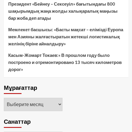
Президент «Бейнеу – Сексеуіл» бағытындағы 800
шақырымдық жаңа жолды халықаралық маңызы
бар жоба деп атады
Мемлекет басшысы: «Басты мақсат – елімізді Еуропа
мен Азияны жалғастыратын жетекші логистикалық
желінің біріне айналдыру»
Касым-Жомарт Токаев:« В прошлом году было
построено и отремонтировано 13 тысяч километров
дорог»
Мұрағаттар
Мұрағаттар
Санаттар