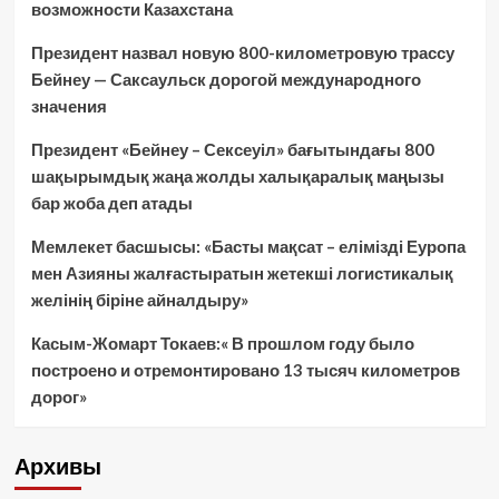
возможности Казахстана
Президент назвал новую 800-километровую трассу
Бейнеу — Саксаульск дорогой международного
значения
Президент «Бейнеу – Сексеуіл» бағытындағы 800
шақырымдық жаңа жолды халықаралық маңызы
бар жоба деп атады
Мемлекет басшысы: «Басты мақсат – елімізді Еуропа
мен Азияны жалғастыратын жетекші логистикалық
желінің біріне айналдыру»
Касым-Жомарт Токаев:« В прошлом году было
построено и отремонтировано 13 тысяч километров
дорог»
Архивы