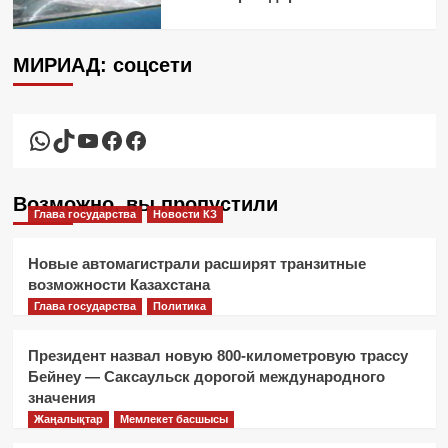
МИРИАД: соцсети
WhatsApp
TikTok
YouTube
Facebook
Facebook
Возможно, вы пропустили
Глава государства
Новости КЗ
Новые автомагистрали расширят транзитные
возможности Казахстана
Глава государства
Политика
Президент назвал новую 800-километровую трассу
Бейнеу — Саксаульск дорогой международного
значения
Жаңалықтар
Мемлекет басшысы