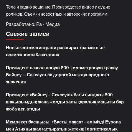
Теле и радио вещание. Производство видео и аудио
роликов. Съемки новостных и авторских программ
Разработано: Ра - Медиа
Свежие записи
Новые автомагистрали расширят транзитные
возможности Казахстана
Президент назвал новую 800-километровую трассу
Бейнеу — Саксаульск дорогой международного
значения
Президент «Бейнеу – Сексеуіл» бағытындағы 800
шақырымдық жаңа жолды халықаралық маңызы бар
жоба деп атады
Мемлекет басшысы: «Басты мақсат – елімізді Еуропа
мен Азияны жалғастыратын жетекші логистикалық