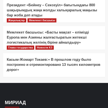
Президент «Бейнеу – Сексеуіл» бағытындағы 800
шақырымдық жаңа жолды халықаралық маңызы
бар жоба деп атады
Жаңалықтар
Мемлекет басшысы
Мемлекет басшысы: «Басты мақсат – елімізді
Еуропа мен Азияны жалғастыратын жетекші
логистикалық желінің біріне айналдыру»
Глава государства
Новости КЗ
Касым-Жомарт Токаев:« В прошлом году было
построено и отремонтировано 13 тысяч километров
дорог»
МИРИАД