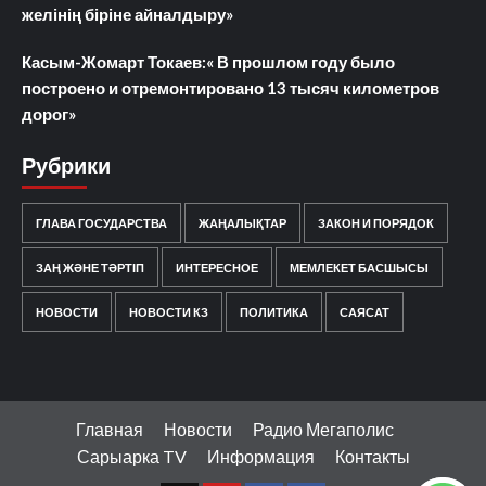
желінің біріне айналдыру»
Касым-Жомарт Токаев:« В прошлом году было
построено и отремонтировано 13 тысяч километров
дорог»
Рубрики
ГЛАВА ГОСУДАРСТВА
ЖАҢАЛЫҚТАР
ЗАКОН И ПОРЯДОК
ЗАҢ ЖӘНЕ ТӘРТІП
ИНТЕРЕСНОЕ
МЕМЛЕКЕТ БАСШЫСЫ
НОВОСТИ
НОВОСТИ КЗ
ПОЛИТИКА
САЯСАТ
Главная
Новости
Радио Мегаполис
Сарыарка TV
Информация
Контакты