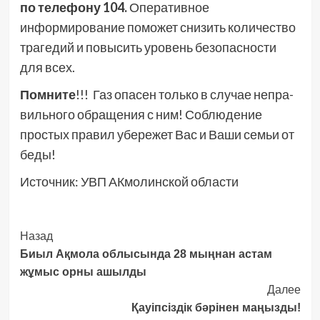
по телефону 104.
Оперативное
информирование поможет снизить количество
трагедий и повысить уровень безопасности
для всех.
Помните
!!! Газ опасен только в случае непра­
вильного обращения с ним! Соблюдение
простых правил убережет Вас и Ваши семьи от
беды!
Источник: УВП АКмолинской области
Post
Назад
Биыл Ақмола облысында 28 мыңнан астам
Navigation
жұмыс орны ашылды
Далее
Қауіпсіздік бәрінен маңызды!