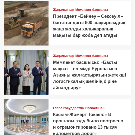
Жаңалықтар
Мемлекет басшысы
Президент «Бейнеу – Сексеуіл»
бағытындағы 800 шақырымдық
жаңа жолды халықаралық
маңызы бар жоба деп атады
Жаңалықтар
Мемлекет басшысы
Мемлекет басшысы: «Басты
мақсат – елімізді Еуропа мен
Азияны жалғастыратын жетекші
логистикалық желінің біріне
айналдыру»
Глава государства
Новости КЗ
Касым-Жомарт Токаев:« В
прошлом году было построено
и отремонтировано 13 тысяч
километров дорог»