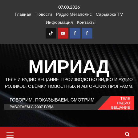
Перейти
07.08.2026
к
Главная
Новости
Радио Мегаполис
Сарыарка TV
содержимому
Информация
Контакты
TT
Youtube
FB1
FB2
МИРИАД
ТЕЛЕ И РАДИО ВЕЩАНИЕ. ПРОИЗВОДСТВО ВИДЕО И АУДИО
РОЛИКОВ. СЪЁМКИ НОВОСТНЫХ И АВТОРСКИХ ПРОГРАММ.
Основное
меню