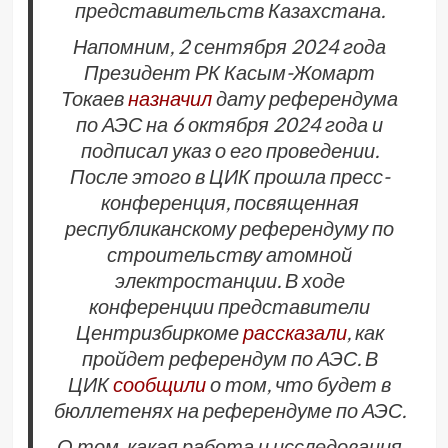
представительств Казахстана.
Напомним, 2 сентября 2024 года
Президент РК Касым-Жомарт
Токаев
назначил
дату референдума
по АЭС на 6 октября 2024 года и
подписал указ о его проведении.
После этого в ЦИК прошла пресс-
конференция, посвященная
республиканскому референдуму по
строительству атомной
электростанции. В ходе
конференции представители
Центризбиркоме
рассказали
, как
пройдет референдум по АЭС. В
ЦИК
сообщили
о том, что будет в
бюллетенях на референдуме по АЭС.
О том, какая работа и исследования