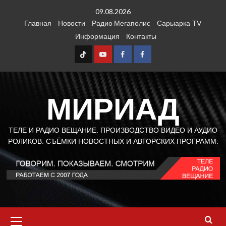
Перейти
09.08.2026
к
Главная
Новости
Радио Мегаполис
Сарыарка TV
содержимому
Информация
Контакты
TT
Youtube
FB1
FB2
МИРИАД
ТЕЛЕ И РАДИО ВЕЩАНИЕ. ПРОИЗВОДСТВО ВИДЕО И АУДИО
РОЛИКОВ. СЪЁМКИ НОВОСТНЫХ И АВТОРСКИХ ПРОГРАММ.
Основное
меню