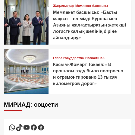
Жаңалықтар
Мемлекет басшысы
Мемлекет басшысы: «Басты
мақсат – елімізді Еуропа мен
Азияны жалғастыратын жетекші
логистикалық желінің біріне
айналдыру»
Глава государства
Новости КЗ
Касым-Жомарт Токаев:« В
прошлом году было построено
и отремонтировано 13 тысяч
километров дорог»
МИРИАД: соцсети
WhatsApp
TikTok
YouTube
Facebook
Facebook