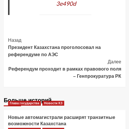
3e490d
Post
Назад
Президент Казахстана проголосовал на
Navigation
референдуме по АЭС
Далее
Референдум проходит в рамках правового поля
– Генпрокуратура РК
Больше историй
Глава государства
Новости КЗ
Новые автомагистрали расширят транзитные
возможности Казахстана