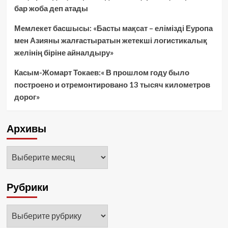
бар жоба деп атады
Мемлекет басшысы: «Басты мақсат – елімізді Еуропа
мен Азияны жалғастыратын жетекші логистикалық
желінің біріне айналдыру»
Касым-Жомарт Токаев:« В прошлом году было
построено и отремонтировано 13 тысяч километров
дорог»
Архивы
Архивы
Рубрики
Рубрики