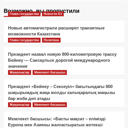
Возможно, вы пропустили
Глава государства
Новости КЗ
Новые автомагистрали расширят транзитные
возможности Казахстана
Глава государства
Политика
Президент назвал новую 800-километровую трассу
Бейнеу — Саксаульск дорогой международного
значения
Жаңалықтар
Мемлекет басшысы
Президент «Бейнеу – Сексеуіл» бағытындағы 800
шақырымдық жаңа жолды халықаралық маңызы
бар жоба деп атады
Жаңалықтар
Мемлекет басшысы
Мемлекет басшысы: «Басты мақсат – елімізді
Еуропа мен Азияны жалғастыратын жетекші