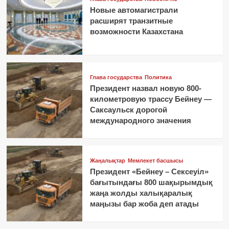
Новые автомагистрали
расширят транзитные
возможности Казахстана
Глава государства
Политика
Президент назвал новую 800-
километровую трассу Бейнеу —
Саксаульск дорогой
международного значения
Жаңалықтар
Мемлекет басшысы
Президент «Бейнеу – Сексеуіл»
бағытындағы 800 шақырымдық
жаңа жолды халықаралық
маңызы бар жоба деп атады