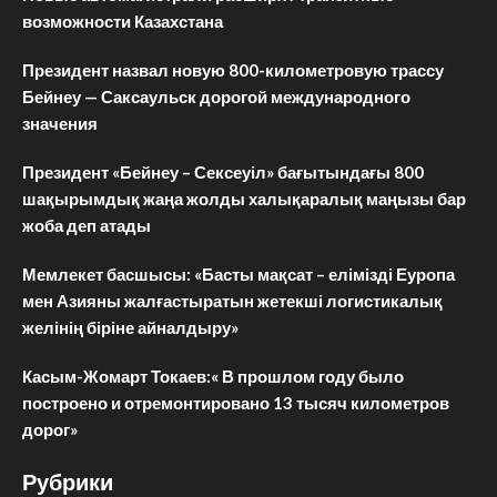
возможности Казахстана
Президент назвал новую 800-километровую трассу
Бейнеу — Саксаульск дорогой международного
значения
Президент «Бейнеу – Сексеуіл» бағытындағы 800
шақырымдық жаңа жолды халықаралық маңызы бар
жоба деп атады
Мемлекет басшысы: «Басты мақсат – елімізді Еуропа
мен Азияны жалғастыратын жетекші логистикалық
желінің біріне айналдыру»
Касым-Жомарт Токаев:« В прошлом году было
построено и отремонтировано 13 тысяч километров
дорог»
Рубрики