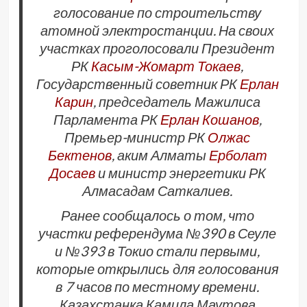
голосование по строительству
атомной электростанции. На своих
участках проголосовали Президент
РК
Касым-Жомарт Токаев
,
Государственный советник РК
Ерлан
Карин
, председатель Мажилиса
Парламента РК
Ерлан Кошанов
,
Премьер-министр РК
Олжас
Бектенов
, аким Алматы
Ерболат
Досаев
и министр энергетики РК
Алмасадам Саткалиев.
Ранее сообщалось о том, что
участки референдума №390 в Сеуле
и №393 в Токио стали первыми,
которые открылись для голосования
в 7 часов по местному времени.
Казахстанка Камила Маутова