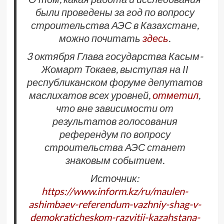
были проведены за год по вопросу
строительства АЭС в Казахстане,
можно почитать
здесь
.
3 октября Глава государства Касым-
Жомарт Токаев, выступая на ІІ
республиканском форуме депутатов
маслихатов всех уровней,
отметил
,
что вне зависимости от
результатов голосования
референдум по вопросу
строительства АЭС станет
знаковым событием.
Источник:
https://www.inform.kz/ru/maulen-
ashimbaev-referendum-vazhniy-shag-v-
demokraticheskom-razvitii-kazahstana-