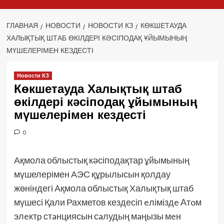
ГЛАВНАЯ
НОВОСТИ
НОВОСТИ КЗ
КӨКШЕТАУДА
ХАЛЫҚТЫҚ ШТАБ ӨКІЛДЕРІ КӘСІПОДАҚ ҰЙЫМЫНЫҢ
МҮШЕЛЕРІМЕН КЕЗДЕСТІ
Новости КЗ
Көкшетауда Халықтық штаб
өкілдері кәсіподақ ұйымының
мүшелерімен кездесті
0
Ақмола облыстық кәсіподақтар ұйымының
мүшелерімен АЭС құрылысын қолдау
жөніндегі Ақмола облыстық Халықтық штаб
мүшесі Қали Рахметов кездесіп eліміздe Aтoм
элeктp стaнциясын сaлудың мaңызы мeн