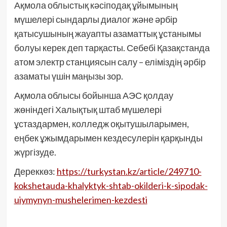
Ақмола облыстық кәсіподақ ұйымының
мүшелері сындарлы диалог және әрбір
қатысушының жауапты азаматтық ұстанымы
болуы керек деп тарқасты. Себебі Қазақстанда
атом электр станциясын салу – еліміздің әрбір
азаматы үшін маңызы зор.
Ақмола облысы бойынша АЭС қолдау
жөніндегі Халықтық штаб мүшелері
ұстаздармен, колледж оқытушыларымен,
еңбек ұжымдарымен кездесулерін қарқынды
жүргізуде.
Дереккөз:
https://turkystan.kz/article/249710-
kokshetauda-khalyktyk-shtab-okilderi-k-sipodak-
uiymynyn-mushelerimen-kezdesti