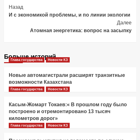
Post
Назад
И с экономикой проблемы, и по линии экологии
Navigation
Далее
Атомная энергетика: вопрос на засыпку
Больше историй
Глава государства
Новости КЗ
Новые автомагистрали расширят транзитные
возможности Казахстана
Глава государства
Новости КЗ
Касым-Жомарт Токаев:« В прошлом году было
построено и отремонтировано 13 тысяч
километров дорог»
Глава государства
Новости КЗ