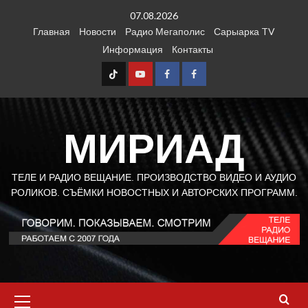
Перейти
07.08.2026
к
Главная
Новости
Радио Мегаполис
Сарыарка TV
содержимому
Информация
Контакты
TT
Youtube
FB1
FB2
МИРИАД
ТЕЛЕ И РАДИО ВЕЩАНИЕ. ПРОИЗВОДСТВО ВИДЕО И АУДИО
РОЛИКОВ. СЪЁМКИ НОВОСТНЫХ И АВТОРСКИХ ПРОГРАММ.
Основное
меню