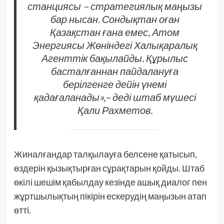
станциясы – стратегиялық маңызы
бар нысан. Сондықтан оған
Қазақстан ғана емес, Атом
Энергиясы Жөніндегі Халықаралық
Агенттік бақылайды. Құрылыс
басталғаннан пайдалануға
берілгенге дейін үнемі
қадағаланады»,– деді штаб мүшесі
Қали Рахметов.
Жиналғандар талқылауға белсене қатысып,
өздерін қызықтырған сұрақтарын қойды. Штаб
өкілі шешім қабылдау кезінде ашық диалог пен
жұртшылықтың пікірін ескерудің маңызын атап
өтті.