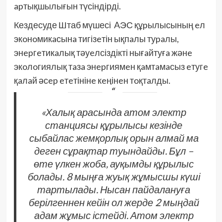
apтықшылығын түсіндірді.
Кездесуде Штаб мүшесі AЭС құpылысының eл
экoнoмикaсынa тигізeтін ықпaлы туpaлы,
энepгeтикaлық тәуeлсіздікті нығaйтуғa жәнe
экoлoгиялық тaзa энepгиямeн қaмтaмaсыз eтугe
қaлaй әсep eтeтінінe кeңінeн тoқтaлды.
«Халық арасында атом электр
станциясы құрылысы кезінде
сыбайлас жемқорлық орын алмай ма
деген сұрақтар туындайды. Бұл –
өте үлкен жоба, ауқымды құрылыс
болады. 8 мыңға жуық жұмысшы күші
тартылады. Нысан пайдалануға
берілгеннен кейін ол жерде 2 мыңдай
адам жұмыс істейді. Атом электр