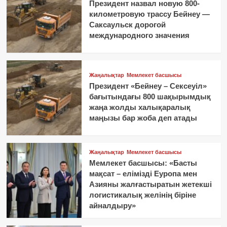
Президент назвал новую 800-
километровую трассу Бейнеу —
Саксаульск дорогой
международного значения
Жаңалықтар
Мемлекет басшысы
Президент «Бейнеу – Сексеуіл»
бағытындағы 800 шақырымдық
жаңа жолды халықаралық
маңызы бар жоба деп атады
Жаңалықтар
Мемлекет басшысы
Мемлекет басшысы: «Басты
мақсат – елімізді Еуропа мен
Азияны жалғастыратын жетекші
логистикалық желінің біріне
айналдыру»