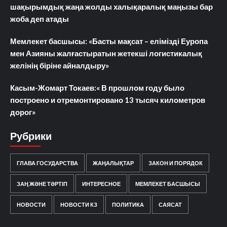
шақырымдық жаңа жолды халықаралық маңызы бар
жоба деп атады
Мемлекет басшысы: «Басты мақсат – елімізді Еуропа
мен Азияны жалғастыратын жетекші логистикалық
желінің біріне айналдыру»
Касым-Жомарт Токаев:« В прошлом году было
построено и отремонтировано 13 тысяч километров
дорог»
Рубрики
ГЛАВА ГОСУДАРСТВА
ЖАҢАЛЫҚТАР
ЗАКОН И ПОРЯДОК
ЗАҢ ЖӘНЕ ТӘРТІП
ИНТЕРЕСНОЕ
МЕМЛЕКЕТ БАСШЫСЫ
НОВОСТИ
НОВОСТИ КЗ
ПОЛИТИКА
САЯСАТ