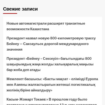
Свежие записи
Новые автомагистрали расширят транзитные
возможности Казахстана
Президент назвал новую 800-километровую трассу
Бейнеу — Саксаульск дорогой международного
значения
Президент «Бейнеу – Сексеуіл» бағытындағы 800
шақырымдық жаңа жолды халықаралық маңызы
бар жоба деп атады
Мемлекет басшысы: «Басты мақсат – елімізді Еуропа
мен Азияны жалғастыратын жетекші логистикалық
желінің біріне айналдыру»
Касым-Жомарт Токаев:« В прошлом году было
построено и отремонтировано 13 тысяч километров