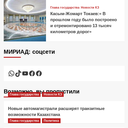
Глава государства
Новости КЗ
Касым-Жомарт Токаев:« В
прошлом году было построено
и отремонтировано 13 тысяч
километров дорог»
МИРИАД: соцсети
WhatsApp
TikTok
YouTube
Facebook
Facebook
Возможно, вы пропустили
Глава государства
Новости КЗ
Новые автомагистрали расширят транзитные
возможности Казахстана
Глава государства
Политика