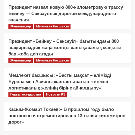
Президент назвал новую 800-километровую трассу
Бейнеу — Саксаульск дорогой международного
значения
Жаңалықтар
Мемлекет басшысы
Президент «Бейнеу – Сексеуіл» бағытындағы 800
шақырымдық жаңа жолды халықаралық маңызы
бар жоба деп атады
Жаңалықтар
Мемлекет басшысы
Мемлекет басшысы: «Басты мақсат – елімізді
Еуропа мен Азияны жалғастыратын жетекші
логистикалық желінің біріне айналдыру»
Глава государства
Новости КЗ
Касым-Жомарт Токаев:« В прошлом году было
построено и отремонтировано 13 тысяч километров
дорог»