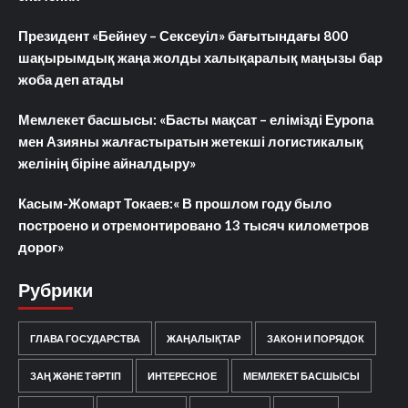
Президент «Бейнеу – Сексеуіл» бағытындағы 800
шақырымдық жаңа жолды халықаралық маңызы бар
жоба деп атады
Мемлекет басшысы: «Басты мақсат – елімізді Еуропа
мен Азияны жалғастыратын жетекші логистикалық
желінің біріне айналдыру»
Касым-Жомарт Токаев:« В прошлом году было
построено и отремонтировано 13 тысяч километров
дорог»
Рубрики
ГЛАВА ГОСУДАРСТВА
ЖАҢАЛЫҚТАР
ЗАКОН И ПОРЯДОК
ЗАҢ ЖӘНЕ ТӘРТІП
ИНТЕРЕСНОЕ
МЕМЛЕКЕТ БАСШЫСЫ