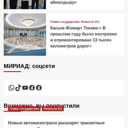
айналдыру»
Глава государства
Новости КЗ
Касым-Жомарт Токаев:« В
прошлом году было построено
и отремонтировано 13 тысяч
километров дорог»
МИРИАД: соцсети
WhatsApp
TikTok
YouTube
Facebook
Facebook
Возможно, вы пропустили
Глава государства
Новости КЗ
Новые автомагистрали расширят транзитные