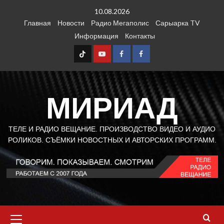
Перейти
10.08.2026
к
Главная
Новости
Радио Мегаполис
Сарыарка TV
содержимому
Информация
Контакты
TT
Youtube
FB1
FB2
МИРИАД
ТЕЛЕ И РАДИО ВЕЩАНИЕ. ПРОИЗВОДСТВО ВИДЕО И АУДИО
РОЛИКОВ. СЪЁМКИ НОВОСТНЫХ И АВТОРСКИХ ПРОГРАММ.
Основное
меню