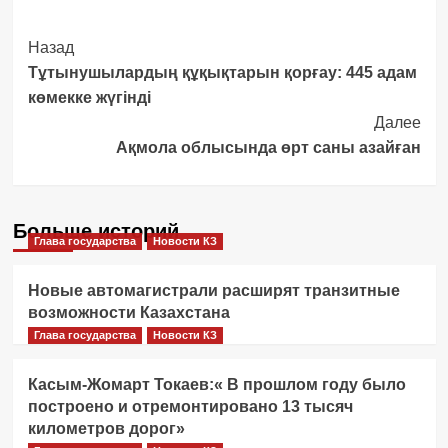
Post
Назад
Тұтынушылардың құқықтарын қорғау: 445 адам
Navigation
көмекке жүгінді
Далее
Ақмола облысында өрт саны азайған
Больше историй
Глава государства
Новости КЗ
Новые автомагистрали расширят транзитные
возможности Казахстана
Глава государства
Новости КЗ
Касым-Жомарт Токаев:« В прошлом году было
построено и отремонтировано 13 тысяч
километров дорог»