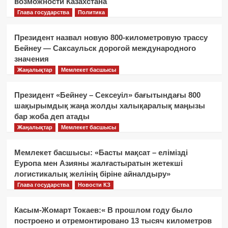
возможности Казахстана
Глава государства
Политика
Президент назвал новую 800-километровую трассу
Бейнеу — Саксаульск дорогой международного
значения
Жаңалықтар
Мемлекет басшысы
Президент «Бейнеу – Сексеуіл» бағытындағы 800
шақырымдық жаңа жолды халықаралық маңызы
бар жоба деп атады
Жаңалықтар
Мемлекет басшысы
Мемлекет басшысы: «Басты мақсат – елімізді
Еуропа мен Азияны жалғастыратын жетекші
логистикалық желінің біріне айналдыру»
Глава государства
Новости КЗ
Касым-Жомарт Токаев:« В прошлом году было
построено и отремонтировано 13 тысяч километров