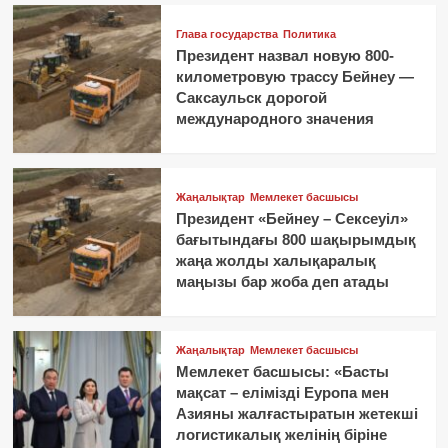
Глава государства
Политика
Президент назвал новую 800-
километровую трассу Бейнеу —
Саксаульск дорогой
международного значения
Жаңалықтар
Мемлекет басшысы
Президент «Бейнеу – Сексеуіл»
бағытындағы 800 шақырымдық
жаңа жолды халықаралық
маңызы бар жоба деп атады
Жаңалықтар
Мемлекет басшысы
Мемлекет басшысы: «Басты
мақсат – елімізді Еуропа мен
Азияны жалғастыратын жетекші
логистикалық желінің біріне