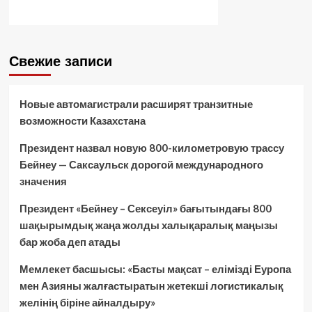
Свежие записи
Новые автомагистрали расширят транзитные
возможности Казахстана
Президент назвал новую 800-километровую трассу
Бейнеу — Саксаульск дорогой международного
значения
Президент «Бейнеу – Сексеуіл» бағытындағы 800
шақырымдық жаңа жолды халықаралық маңызы
бар жоба деп атады
Мемлекет басшысы: «Басты мақсат – елімізді Еуропа
мен Азияны жалғастыратын жетекші логистикалық
желінің біріне айналдыру»