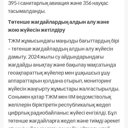
395-і санитарлық авиация және 356 науқас
тасымалданды.
Төтенше жағдайлардың алдын алу және
жою жүйесін жетілдіру
ТЖМ жұмысындағы маңызды бағыттардың бірі
– төтенше жағдайлардың алдын алу жүйесін
дамыту. 2024 жылы су айдындарындағы
жағдайды анықтау және бақылау мақсатында
геоақпараттық жүйелер мен ұшқышсыз ұшу
аппараттарын қолдана отырып, мониторинг
жүйесін жаңғырту жұмыстары жалғастырылды.
Сонымен қатар ТЖМ мен ІІМ ведомстволық
желілерін біріктіретін республикалық жедел
цифрлық радиобайланыс жүйесі енгізілді. Бұл
төтенше жағдайларға жедел және тиімді әрекет