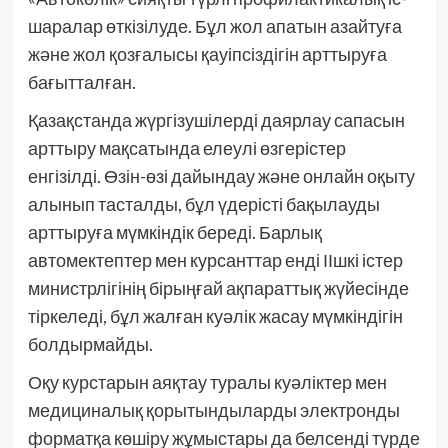
шаралар өткізілуде. Бұл жол апатын азайтуға
және жол қозғалысы қауіпсіздігін арттыруға
бағытталған.
Қазақстанда жүргізушілерді даярлау сапасын
арттыру мақсатында елеулі өзгерістер
енгізілді. Өзін-өзі дайындау және онлайн оқыту
алынып тасталды, бұл үдерісті бақылауды
арттыруға мүмкіндік береді. Барлық
автомектептер мен курсанттар енді ІІшкі істер
министрлігінің бірыңғай ақпараттық жүйесінде
тіркеледі, бұл жалған куәлік жасау мүмкіндігін
болдырмайды.
Оқу курстарын аяқтау туралы куәліктер мен
медициналық қорытындыларды электронды
форматқа көшіру жұмыстары да белсенді түрде