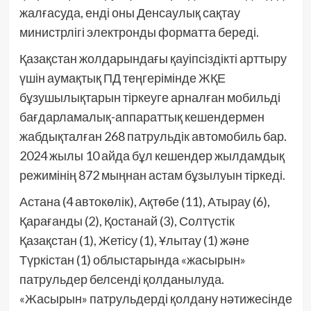
жалғасуда, енді оны Денсаулық сақтау
министрлігі электронды форматта береді.
Қазақстан жолдарындағы қауіпсіздікті арттыру
үшін аумақтық ПД теңгерімінде ЖҚЕ
бұзушылықтарын тіркеуге арналған мобильді
бағдарламалық-аппараттық кешендермен
жабдықталған 268 патрульдік автомобиль бар.
2024 жылы 10 айда бұл кешендер жылдамдық
режимінің 872 мыңнан астам бұзылуын тіркеді.
Астана (4 автокөлік), Ақтөбе (11), Атырау (6),
Қарағанды (2), Қостанай (3), Солтүстік
Қазақстан (1), Жетісу (1), Ұлытау (1) және
Түркістан (1) облыстарында «жасырын»
патрульдер белсенді қолданылуда.
«Жасырын» патрульдерді қолдану нәтижесінде