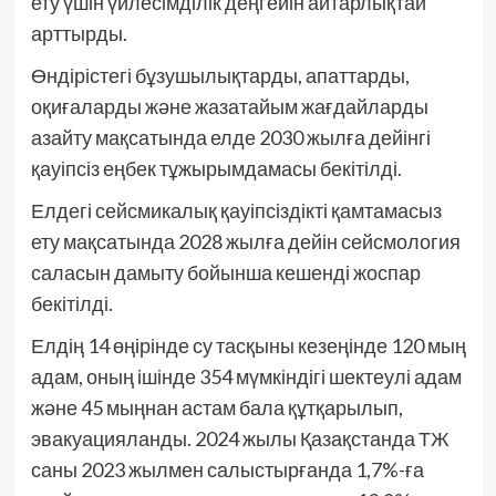
ету үшін үйлесімділік деңгейін айтарлықтай
арттырды.
Өндірістегі бұзушылықтарды, апаттарды,
оқиғаларды және жазатайым жағдайларды
азайту мақсатында елде 2030 жылға дейінгі
қауіпсіз еңбек тұжырымдамасы бекітілді.
Елдегі сейсмикалық қауіпсіздікті қамтамасыз
ету мақсатында 2028 жылға дейін сейсмология
саласын дамыту бойынша кешенді жоспар
бекітілді.
Елдің 14 өңірінде су тасқыны кезеңінде 120 мың
адам, оның ішінде 354 мүмкіндігі шектеулі адам
және 45 мыңнан астам бала құтқарылып,
эвакуацияланды. 2024 жылы Қазақстанда ТЖ
саны 2023 жылмен салыстырғанда 1,7%-ға