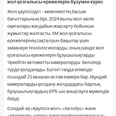
жол қозғалысы ережелерін бұзумен күрес
Жол қауіпсіздігі – мемлекеттің басым
бағыттарының бірі. 2024 жылы жол-көлік
оқиғалары жағдайын жақсарту бойынша
жұмыстар жалғасты. ІІМ жол қозғалысы
ережелерінің сақталуын бақылау үшін
заманауи технологияларды, оның ішінде жол
қозғалысы ережелерін бұзушылықтарды
тіркейтін автоматты камераларды белсенді
түрде қолданады. Бүгінгі таңда елімізде
осындай 25 мыңнан астам камера бар. Мұндай
камераларды қолдану жолдардағы барлық
бұзушылықтардың 69%-ын анықтауға мүмкіндік
берді.
Сондай-ақ «Қауіпсіз жол», «Автобус» және
«Автокөлік» сияқты түрлі профилактикалық іс-