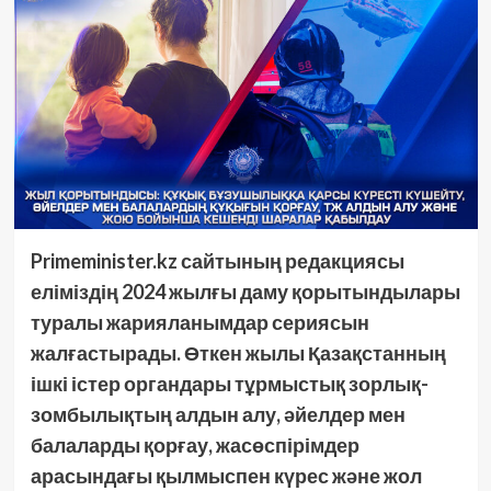
Primeminister.kz сайтының редакциясы
еліміздің 2024 жылғы даму қорытындылары
туралы жарияланымдар сериясын
жалғастырады. Өткен жылы Қазақстанның
ішкі істер органдары тұрмыстық зорлық-
зомбылықтың алдын алу, әйелдер мен
балаларды қорғау, жасөспірімдер
арасындағы қылмыспен күрес және жол