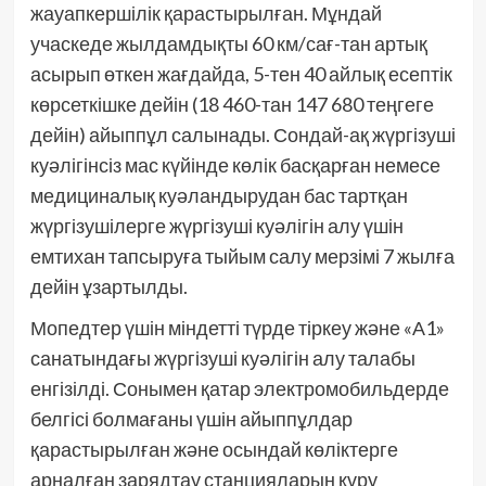
жауапкершілік қарастырылған. Мұндай
учаскеде жылдамдықты 60 км/сағ-тан артық
асырып өткен жағдайда, 5-тен 40 айлық есептік
көрсеткішке дейін (18 460-тан 147 680 теңгеге
дейін) айыппұл салынады. Сондай-ақ жүргізуші
куәлігінсіз мас күйінде көлік басқарған немесе
медициналық куәландырудан бас тартқан
жүргізушілерге жүргізуші куәлігін алу үшін
емтихан тапсыруға тыйым салу мерзімі 7 жылға
дейін ұзартылды.
Мопедтер үшін міндетті түрде тіркеу және «А1»
санатындағы жүргізуші куәлігін алу талабы
енгізілді. Сонымен қатар электромобильдерде
белгісі болмағаны үшін айыппұлдар
қарастырылған және осындай көліктерге
арналған зарядтау станцияларын құру