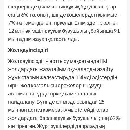
шеңберінде қылмыстық құқық бұзушылықтар
саны 6%-ға, оның ішінде көшелердегі қылмыс –
7%-ға төмендегені тіркелді. Елімізде тіркелген
12 млн әкімшілік құқық бұзушылық бойынша 91
мың адам жауапқа тартылды.
Жол қауіпсіздігі
Жол қауіпсіздігін арттыру мақсатында ІІМ
жолдардағы жазатайым оқиғаларды азайту
жұмыстарын жалғастыруда. Тиімді әдістердің
бірі – жол қозғалысы ережелерін бұзуды
автоматты түрде тіркеу камераларын
пайдалану. Бүгінде елімізде осындай 25
мыңнан астам камера жұмыс істейді, олар
жолдардағы барлық құқық бұзушылықтың 69%-
ын тіркеген. Жүргізушілерді даярлаудың