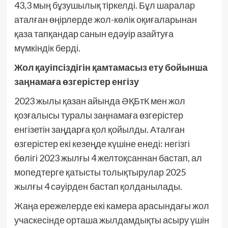
43,3 мың бұзушылық тіркелді. Бұл шаралар
аталған өңірлерде жол-көлік оқиғаларынан
қаза тапқандар санын едәуір азайтуға
мүмкіндік берді.
Жол қауіпсіздігін қамтамасыз ету бойынша
заңнамаға өзгерістер енгізу
2023 жылы қазан айында ӘҚБтК мен жол
қозғалысы туралы заңнамаға өзгерістер
енгізетін заңдарға қол қойылды. Аталған
өзгерістер екі кезеңде күшіне енеді: негізгі
бөлігі 2023 жылғы 4 желтоқсаннан бастап, ал
мопедтерге қатысты толықтырулар 2025
жылғы 4 сәуірден бастап қолданылады.
Жаңа ережелерде екі камера арасындағы жол
учаскесінде орташа жылдамдықты асыру үшін