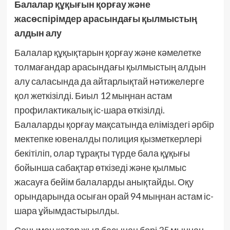
Балалар құқығын қорғау және
жасөспірімдер арасындағы қылмыстың
алдын алу
Балалар құқықтарын қорғау және кәмелетке
толмағандар арасындағы қылмыстың алдын
алу саласында да айтарлықтай нәтижелерге
қол жеткізілді. Биыл 12 мыңнан астам
профилактикалық іс-шара өткізілді.
Балаларды қорғау мақсатында еліміздегі әрбір
мектепке ювеналды полиция қызметкерлері
бекітіліп, олар тұрақты түрде бала құқығы
бойынша сабақтар өткізеді және қылмыс
жасауға бейім балаларды анықтайды. Оқу
орындарында осыған орай 94 мыңнан астам іс-
шара ұйымдастырылды.