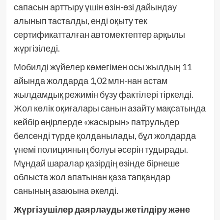
сапасын арттыру үшін өзін-өзі дайындау
алынып тасталды, енді оқыту тек
сертификатталған автомектептер арқылы
жүргізіледі.
Мобилді жүйелер көмегімен осы жылдың 11
айында жолдарда 1,02 млн-нан астам
жылдамдық режимін бұзу фактілері тіркелді.
Жол көлік оқиғалары санын азайту мақсатында
кейбір өңірлерде «жасырын» патрульдер
белсенді түрде қолданылады, бұл жолдарда
үнемі полицияның болуы әсерін тудырады.
Мұндай шаралар қазірдің өзінде бірнеше
облыста жол апатынан қаза тапқандар
санының азаюына әкелді.
Жүргізушілер даярлауды жетілдіру және