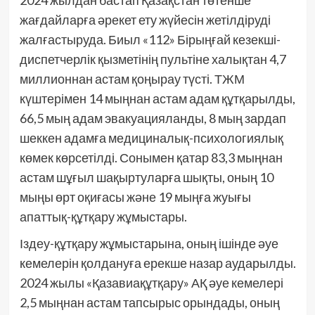
2024 жылдан бастап Қазақстан төтенше
жағдайларға әрекет ету жүйесін жетілдіруді
жалғастыруда. Биыл «112» Бірыңғай кезекші-
диспетчерлік қызметінің пультіне халықтан 4,7
миллионнан астам қоңырау түсті. ТЖМ
күштерімен 14 мыңнан астам адам құтқарылды,
66,5 мың адам эвакуацияланды, 8 мың зардап
шеккен адамға медициналық-психологиялық
көмек көрсетілді. Сонымен қатар 83,3 мыңнан
астам шұғыл шақыртуларға шықты, оның 10
мыңы өрт оқиғасы және 19 мыңға жуығы
апаттық-құтқару жұмыстары.
Іздеу-құтқару жұмыстарына, оның ішінде әуе
кемелерін қолдануға ерекше назар аударылды.
2024 жылы «Қазавиақұтқару» АҚ әуе кемелері
2,5 мыңнан астам тапсырыс орындады, оның