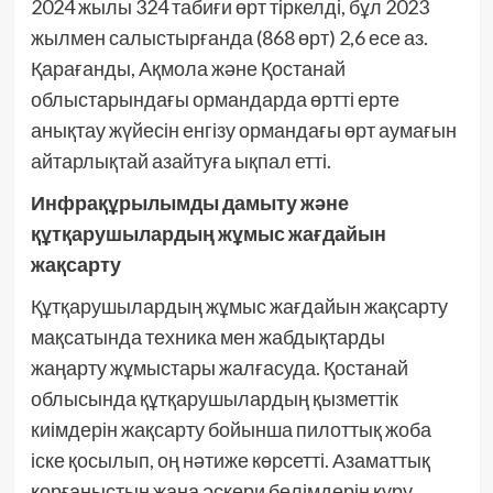
2024 жылы 324 табиғи өрт тіркелді, бұл 2023
жылмен салыстырғанда (868 өрт) 2,6 есе аз.
Қарағанды, Ақмола және Қостанай
облыстарындағы ормандарда өртті ерте
анықтау жүйесін енгізу ормандағы өрт аумағын
айтарлықтай азайтуға ықпал етті.
Инфрақұрылымды дамыту және
құтқарушылардың жұмыс жағдайын
жақсарту
Құтқарушылардың жұмыс жағдайын жақсарту
мақсатында техника мен жабдықтарды
жаңарту жұмыстары жалғасуда. Қостанай
облысында құтқарушылардың қызметтік
киімдерін жақсарту бойынша пилоттық жоба
іске қосылып, оң нәтиже көрсетті. Азаматтық
қорғаныстың жаңа әскери бөлімдерін құру,