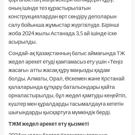
оның ішінде тез құрастырылатын
конструкциялардан өрт сөндіру деполарын
салу бойынша жұмыстар жүргізілуде. Бірінші
жоба 2024 жылы Астанада 3,5 ай ішінде іске
асырылды.
Сондай-ақ Қазақстанның батыс аймағында ТЖ
жедел әрекет етуді қамтамасыз ету үшін «Теңіз
жасағы» атты жасақ құру маңызды қадам
болды. Алматы, Орал, Өскемен және Қостанай
қалаларында құтқару батальондары қайта
орналастырылды, бұл жедел қамтуды кеңейтіп,
күштер мен құралдарды тасымалдауға кететін
шығындарды қысқартуға мүмкіндік берді.
ТЖМ жедел әрекет ету қызметі