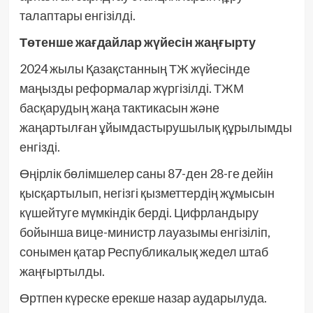
талаптары енгізілді.
Төтенше жағдайлар жүйесін жаңғырту
2024 жылы Қазақстанның ТЖ жүйесінде
маңызды реформалар жүргізілді. ТЖМ
басқарудың жаңа тактикасын және
жаңартылған ұйымдастырушылық құрылымды
енгізді.
Өңірлік бөлімшелер саны 87-ден 28-ге дейін
қысқартылып, негізгі қызметтердің жұмысын
күшейтуге мүмкіндік берді. Цифрландыру
бойынша вице-министр лауазымы енгізіліп,
сонымен қатар Республикалық жедел штаб
жаңғыртылды.
Өртпен күреске ерекше назар аударылуда.