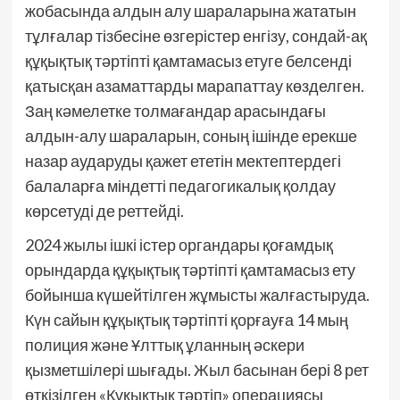
жобасында алдын алу шараларына жататын
тұлғалар тізбесіне өзгерістер енгізу, сондай-ақ
құқықтық тәртіпті қамтамасыз етуге белсенді
қатысқан азаматтарды марапаттау көзделген.
Заң кәмелетке толмағандар арасындағы
алдын-алу шараларын, соның ішінде ерекше
назар аударуды қажет ететін мектептердегі
балаларға міндетті педагогикалық қолдау
көрсетуді де реттейді.
2024 жылы ішкі істер органдары қоғамдық
орындарда құқықтық тәртіпті қамтамасыз ету
бойынша күшейтілген жұмысты жалғастыруда.
Күн сайын құқықтық тәртіпті қорғауға 14 мың
полиция және Ұлттық ұланның әскери
қызметшілері шығады. Жыл басынан бері 8 рет
өткізілген «Құқықтық тәртіп» операциясы