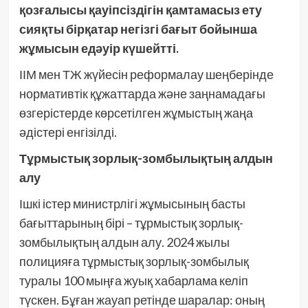
қозғалысы қауіпсіздігін қамтамасыз ету
сияқты бірқатар негізгі бағыт бойынша
жұмысын едәуір күшейтті.
ІІМ мен ТЖ жүйесін реформалау шеңберінде
нормативтік құжаттарда және заңнамадағы
өзгерістерде көрсетілген жұмыстың жаңа
әдістері енгізілді.
Тұрмыстық зорлық-зомбылықтың алдын
алу
Ішкі істер министрлігі жұмысының басты
бағыттарының бірі – тұрмыстық зорлық-
зомбылықтың алдын алу. 2024 жылы
полицияға тұрмыстық зорлық-зомбылық
туралы 100 мыңға жуық хабарлама келіп
түскен. Бұған жауап ретінде шаралар: оның