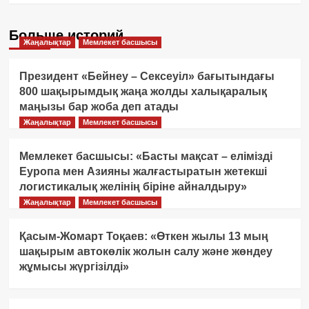
Больше историй
Жаңалықтар
Мемлекет басшысы
Президент «Бейнеу – Сексеуіл» бағытындағы
800 шақырымдық жаңа жолды халықаралық
маңызы бар жоба деп атады
Жаңалықтар
Мемлекет басшысы
Мемлекет басшысы: «Басты мақсат – елімізді
Еуропа мен Азияны жалғастыратын жетекші
логистикалық желінің біріне айналдыру»
Жаңалықтар
Мемлекет басшысы
Қасым-Жомарт Тоқаев: «Өткен жылы 13 мың
шақырым автокөлік жолын салу және жөндеу
жұмысы жүргізілді»