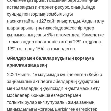
Сонымен қатар жыл басынан бері 35 мыңнан
астам заңсыз интернет-ресурс, оның ішінде
суицид пен зорлық-зомбылықты
насихаттайтын 127 сайт анықталды. Алдын алу
шараларының нәтижесінде жасөспірімдер
қылмысының саны 6%-ға төмендеді. Кәмелетке
толмағандар жасаған кісі өлтіру 29%-ға, ұрлық
19%-ға, тонау 15%-ға төмендеген.
Әйелдер мен балалар құқығын қорғауға
арналған жаңа заң
2024 жылғы 16 маусымда күшіне енген «Кейбір
заңнамалық актілерге әйелдердің құқықтары
мен балалардың қауіпсіздігін қамтамасыз ету
мәселелері бойынша өзгерістер мен
толықтырулар енгізу туралы» жаңа заңның
маңыздылығы жоғары. Енгізілген өзгерістер