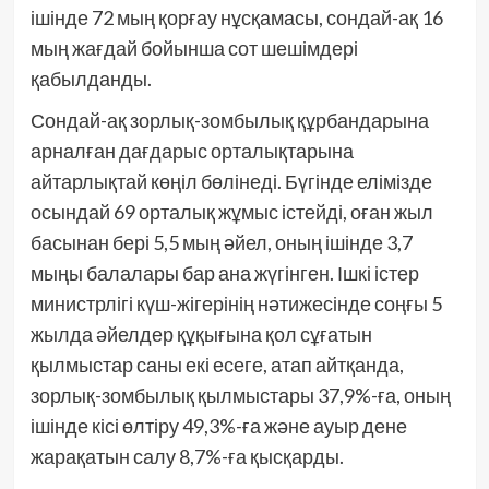
ішінде 72 мың қорғау нұсқамасы, сондай-ақ 16
мың жағдай бойынша сот шешімдері
қабылданды.
Сондай-ақ зорлық-зомбылық құрбандарына
арналған дағдарыс орталықтарына
айтарлықтай көңіл бөлінеді. Бүгінде елімізде
осындай 69 орталық жұмыс істейді, оған жыл
басынан бері 5,5 мың әйел, оның ішінде 3,7
мыңы балалары бар ана жүгінген. Ішкі істер
министрлігі күш-жігерінің нәтижесінде соңғы 5
жылда әйелдер құқығына қол сұғатын
қылмыстар саны екі есеге, атап айтқанда,
зорлық-зомбылық қылмыстары 37,9%-ға, оның
ішінде кісі өлтіру 49,3%-ға және ауыр дене
жарақатын салу 8,7%-ға қысқарды.