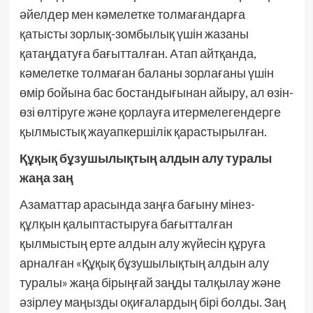
әйелдер мен кәмелетке толмағандарға
қатысты зорлық-зомбылық үшін жазаны
қатаңдатуға бағытталған. Атап айтқанда,
кәмелетке толмаған баланы зорлағаны үшін
өмір бойына бас бостандығынан айыру, ал өзін-
өзі өлтіруге және қорлауға итермелегендерге
қылмыстық жауапкершілік қарастырылған.
Құқық бұзушылықтың алдын алу туралы
жаңа заң
Азаматтар арасында заңға бағыну мінез-
құлқын қалыптастыруға бағытталған
қылмыстың ерте алдын алу жүйесін құруға
арналған «Құқық бұзушылықтың алдын алу
туралы» жаңа бірыңғай заңды талқылау және
әзірлеу маңызды оқиғалардың бірі болды. Заң