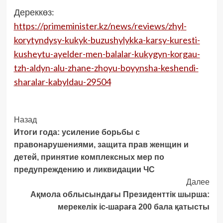
Дереккөз:
https://primeminister.kz/news/reviews/zhyl-
korytyndysy-kukyk-buzushylykka-karsy-kuresti-
kusheytu-ayelder-men-balalar-kukygyn-korgau-
tzh-aldyn-alu-zhane-zhoyu-boyynsha-keshendi-
sharalar-kabyldau-29504
Post
Назад
Итоги года: усиление борьбы с
Navigation
правонарушениями, защита прав женщин и
детей, принятие комплексных мер по
предупреждению и ликвидации ЧС
Далее
Ақмола облысындағы Президенттік шырша:
мерекелік іс-шараға 200 бала қатысты