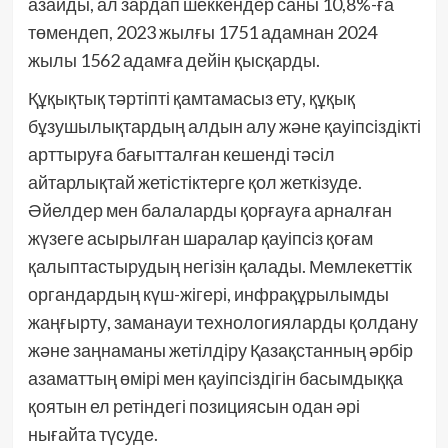
азайды, ал зардап шеккендер саны 10,8%-ға
төмендеп, 2023 жылғы 1751 адамнан 2024
жылы 1562 адамға дейін қысқарды.
Құқықтық тәртіпті қамтамасыз ету, құқық
бұзушылықтардың алдын алу және қауіпсіздікті
арттыруға бағытталған кешенді тәсіл
айтарлықтай жетістіктерге қол жеткізуде.
Әйелдер мен балаларды қорғауға арналған
жүзеге асырылған шаралар қауіпсіз қоғам
қалыптастырудың негізін қалады. Мемлекеттік
органдардың күш-жігері, инфрақұрылымды
жаңғырту, заманауи технологияларды қолдану
және заңнаманы жетілдіру Қазақстанның әрбір
азаматтың өмірі мен қауіпсіздігін басымдыққа
қоятын ел ретіндегі позициясын одан әрі
нығайта түсуде.