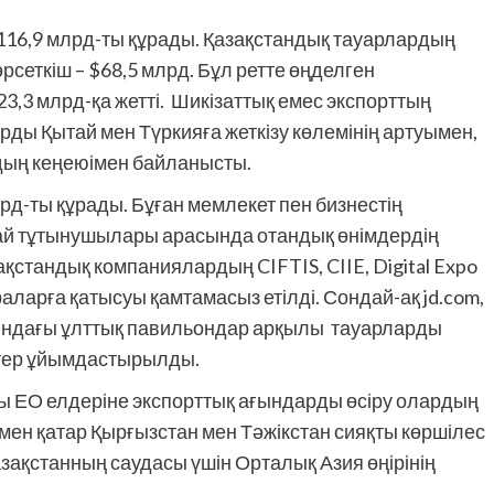
16,9 млрд-ты құрады. Қазақстандық тауарлардың
рсеткіш – $68,5 млрд. Бұл ретте өңделген
3,3 млрд-қа жетті. Шикізаттық емес экспорттың
арды Қытай мен Түркияға жеткізу көлемінің артуымен,
дың кеңеюімен байланысты.
млрд-ты құрады. Бұған мемлекет пен бизнестің
ытай тұтынушылары арасында отандық өнімдердің
тандық компаниялардың CIFTIS, CIIE, Digital Expo
ларға қатысуы қамтамасыз етілді. Сондай-ақ jd.com,
рындағы ұлттық павильондар арқылы тауарларды
гтер ұйымдастырылды.
 ЕО елдеріне экспорттық ағындарды өсіру олардың
ен қатар Қырғызстан мен Тәжікстан сияқты көршілес
азақстанның саудасы үшін Орталық Азия өңірінің