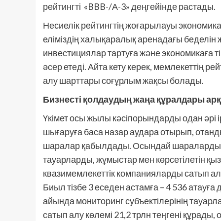
рейтингті «BBB-/А-3» деңгейінде растады.
Несиелік рейтингтің жоғарылауы экономик
еліміздің халықаралық аренадағы беделін 
инвестициялар тартуға және экономикаға ті
әсер етеді. Айта кету керек, мемлекеттің р
алу шарттары соғұрлым жақсы болады.
Бизнесті қолдаудың жаңа құралдары ар
Үкімет осы жылы кәсіпорындарды одан әрі і
шығаруға баса назар аудара отырып, отанды
шаралар қабылдады. Осындай шаралардың б
тауарларды, жұмыстар мен көрсетілетін қыз
квазимемлекеттік компанияларды сатып алу
Биыл тізбе 3 еседен астамға – 4 536 атауға 
айында мониторинг субъектілерінің тауарл
сатып алу көлемі 21,2 трлн теңгені құрады,