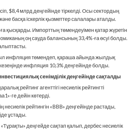
іп, $8,4 млрд деңгейінде тіркелді. Осы сектордың
және басқа іскерлік қызметтер салалары аталды.
-ға қысқарды. Импорттың төмендеуімен қатар жүретін
номиканың оң сауда балансының 33,4%-ға өсуі болды.
қалыптасты.
ыл инфляция төмендеп, қараша айында жылдық
 кезеңінде инфляция 10,3% деңгейінде болды.
инвестициялық сенімділік деңгейінде сақталды
ралық рейтинг агенттігі несиелік рейтингті
1»-ге дейін көтерді.
ң несиелік рейтингін «BBB» деңгейінде растады,
йде ұстады.
Тұрақты» деңгейде сақтап қалып, дербес несиелік