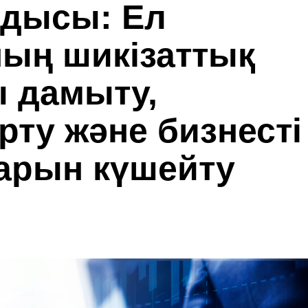
дысы: Ел
ың шикізаттық
ы дамыту,
рту және бизнесті
арын күшейту