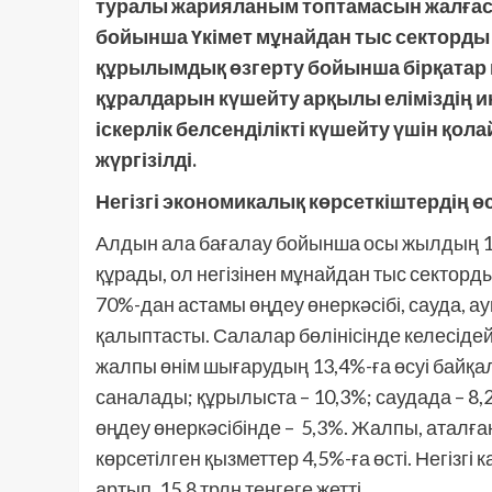
туралы жарияланым топтамасын жалға
бойынша Үкімет мұнайдан тыс секторды
құрылымдық өзгерту бойынша бірқатар 
құралдарын күшейту арқылы еліміздің
іскерлік белсенділікті күшейту үшін қ
жүргізілді.
Негізгі экономикалық көрсеткіштердің 
Алдын ала бағалау бойынша осы жылдың 1
құрады, ол негізінен мұнайдан тыс секторд
70%-дан астамы өңдеу өнеркәсібі, сауда,
қалыптасты. Салалар бөлінісінде келесі
жалпы өнім шығарудың 13,4%-ға өсуі байқал
саналады; құрылыста – 10,3%; саудада – 8,2
өңдеу өнеркәсібінде – 5,3%. Жалпы, аталған
көрсетілген қызметтер 4,5%-ға өсті. Негізг
артып, 15,8 трлн теңгеге жетті.