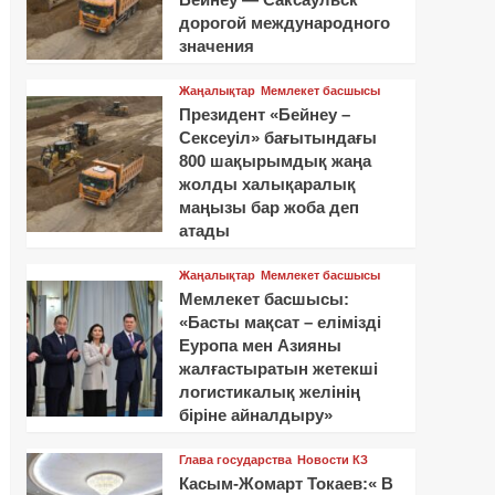
дорогой международного
значения
Жаңалықтар
Мемлекет басшысы
Президент «Бейнеу –
Сексеуіл» бағытындағы
800 шақырымдық жаңа
жолды халықаралық
маңызы бар жоба деп
атады
Жаңалықтар
Мемлекет басшысы
Мемлекет басшысы:
«Басты мақсат – елімізді
Еуропа мен Азияны
жалғастыратын жетекші
логистикалық желінің
біріне айналдыру»
Глава государства
Новости КЗ
Касым-Жомарт Токаев:« В