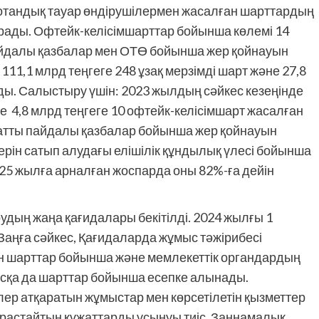
 отандық тауар өндірушілермен жасалған шарттардың
құрады. Офтейк-келісімшарттар бойынша көлемі 14
 пайдалы қазбалар мен ОТӨ бойынша жер қойнауын
,1 млрд теңгеге 248 ұзақ мерзімді шарт және 27,8
ды. Салыстыру үшін: 2023 жылдың сәйкес кезеңінде
не 4,8 млрд теңгеге 10 офтейк-келісімшарт жасалған
тты пайдалы қазбалар бойынша жер қойнауын
ін сатып алудағы елішілік құндылық үлесі бойынша
25 жылға арналған жоспарда оны 82%-ға дейін
удың жаңа қағидалары бекітілді. 2024 жылғы 1
Заңға сәйкес, Қағидаларда жұмыс тәжірибесі
н шарттар бойынша және мемлекеттік органдардың
асқа да шарттар бойынша есепке алынады.
р атқаратын жұмыстар мен көрсетілетін қызметтер
н растайтын құжаттарды ұсынуы тиіс. Заңнамалық