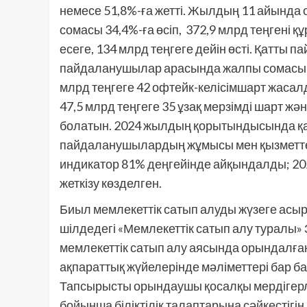
немесе 51,8%-ға жетті. Жылдың 11 айында
сомасы 34,4%-ға өсіп, 372,9 млрд теңгені 
есеге, 134 млрд теңгеге дейін өсті. Қатты
пайдаланушылар арасында жалпы сомасы 111
млрд теңгеге 42 офтейк-келісімшарт жасал
47,5 млрд теңгеге 35 ұзақ мерзімді шарт жә
болатын. 2024 жылдың қорытындысында қа
пайдаланушылардың жұмысы мен қызметтер
индикатор 81% деңгейінде айқындалды; 20
жеткізу көзделген.
Биыл мемлекеттік сатып алуды жүзеге асыр
шілдедегі «Мемлекеттік сатып алу туралы» 
мемлекеттік сатып алу аясында орындалға
ақпараттық жүйелерінде мәліметтері бар б
Тапсырысты орындаушы қосалқы мердігерле
бойынша біліктілік талаптарына сәйкестігі