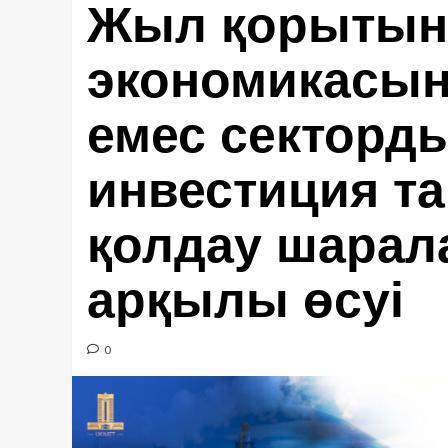
Жыл қорытын
экономикасын
емес секторд
инвестиция та
қолдау шарал
арқылы өсуі
0