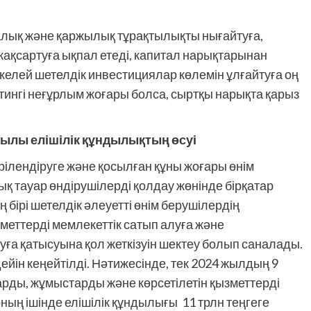
алық және қаржылық тұрақтылықты нығайтуға,
жақсартуға ықпал етеді, капитал нарықтарынан
келей шетелдік инвестициялар көлемін ұлғайтуға оң
ейтингі неғұрлым жоғары болса, сыртқы нарықта қарыз
қылы елішілік құндылықтың өсуі
рілендіруге және қосылған құны жоғары өнім
қ тауар өндірушілерді қолдау жөнінде бірқатар
ірі шетелдік әлеуетті өнім берушілердің
меттерді мемлекеттік сатып алуға және
ға қатысуына қол жеткізуін шектеу болып саналады.
дейін кеңейтілді. Нәтижесінде, тек 2024 жылдың 9
арды, жұмыстарды және көрсетілетін қызметтерді
 оның ішінде елішілік құндылығы 11 трлн теңгеге