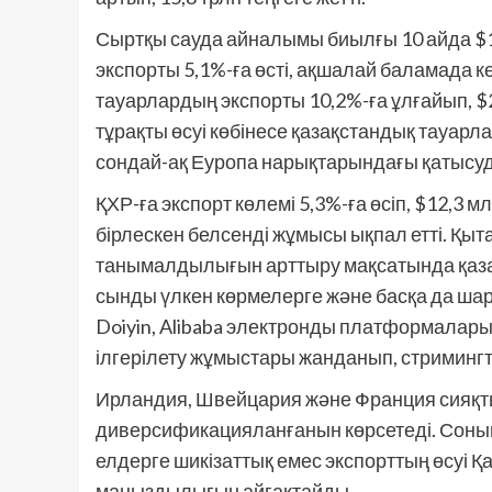
Сыртқы сауда айналымы биылғы 10 айда $1
экспорты 5,1%-ға өсті, ақшалай баламада кө
тауарлардың экспорты 10,2%-ға ұлғайып, $2
тұрақты өсуі көбінесе қазақстандық тауарл
сондай-ақ Еуропа нарықтарындағы қатысу
ҚХР-ға экспорт көлемі 5,3%-ға өсіп, $12,3 
бірлескен белсенді жұмысы ықпал етті. Қ
танымалдылығын арттыру мақсатында қазақс
сынды үлкен көрмелерге және басқа да шара
Doiyin, Alibaba электронды платформала
ілгерілету жұмыстары жанданып, стримин
Ирландия, Швейцария және Франция сияқты
диверсификацияланғанын көрсетеді. Соным
елдерге шикізаттық емес экспорттың өсуі Қ
маңыздылығын айғақтайды.