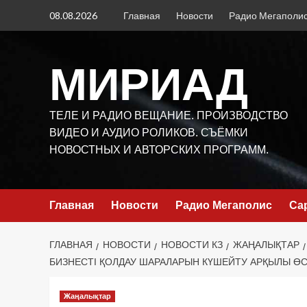
Перейти
08.08.2026
Главная
Новости
Радио Мегаполи
к
содержимому
МИРИАД
ТЕЛЕ И РАДИО ВЕЩАНИЕ. ПРОИЗВОДСТВО
ВИДЕО И АУДИО РОЛИКОВ. СЪЁМКИ
НОВОСТНЫХ И АВТОРСКИХ ПРОГРАММ.
Главная
Новости
Радио Мегаполис
Са
ГЛАВНАЯ
НОВОСТИ
НОВОСТИ КЗ
ЖАҢАЛЫҚТАР
БИЗНЕСТІ ҚОЛДАУ ШАРАЛАРЫН КҮШЕЙТУ АРҚЫЛЫ ӨС
Жаңалықтар