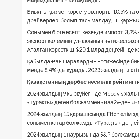
Биылғы қызмет көрсету экспорты 10,5%-ға өс
драйверлері болып тасымалдау, ІТ, қаржы 
Сонымен бірге есепті кезеңде импорт 3,3%.
экспорт көлемінің ұлғаюының нәтижесі эко
Аталған көрсеткіш $20,1 млрд деңгейінде 
Қабылданған шаралардың нәтижесінде би
мәнде 8,4%-ды құрады. 2023 жылдың тиісті
Қазақстанның дербес несиелік рейтингі 
2024 жылдың 9 қыркүйегінде Moody’s халықа
«Тұрақты» деген болжаммен «Ваа2»-ден «Ваа
2024 жылдың 15 қарашасында Fitch елімізді
сонымен қатар болжамды «Тұрақты» деңге
2024 жылдың 1 наурызында S&P болжамды «