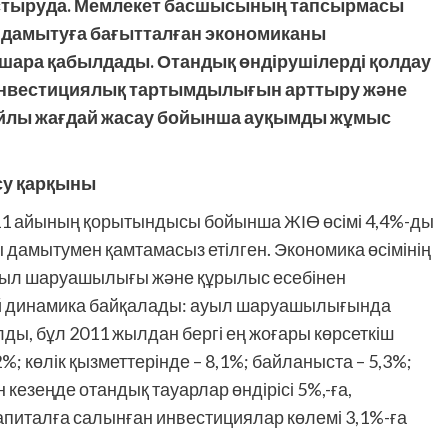
стыруда. Мемлекет басшысының тапсырмасы
 дамытуға бағытталған экономиканы
шара қабылдады. Отандық өндірушілерді қолдау
 инвестициялық тартымдылығын арттыру және
олайлы жағдай жасау бойынша ауқымды жұмыс
өсу қарқыны
1 айының қорытындысы бойынша ЖІӨ өсімі 4,4%-ды
ы дамытумен қамтамасыз етілген. Экономика өсімінің
 ауыл шаруашылығы және құрылыс есебінен
дей динамика байқалады: ауыл шаруашылығында
ды, бұл 2011 жылдан бергі ең жоғары көрсеткіш
%; көлік қызметтерінде – 8,1%; байланыста – 5,3%;
 кезеңде отандық тауарлар өндірісі 5%,-ға,
і капиталға салынған инвестициялар көлемі 3,1%-ға