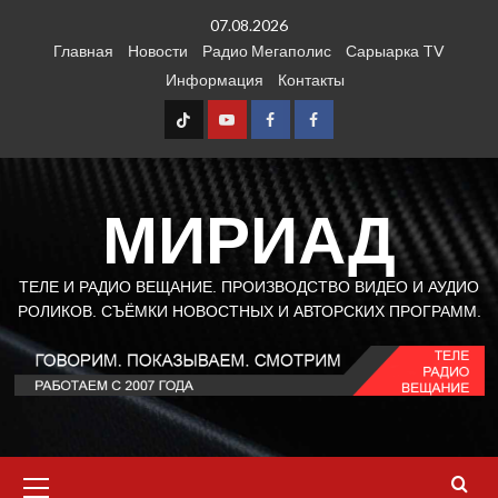
Перейти
07.08.2026
к
Главная
Новости
Радио Мегаполис
Сарыарка TV
содержимому
Информация
Контакты
TT
Youtube
FB1
FB2
МИРИАД
ТЕЛЕ И РАДИО ВЕЩАНИЕ. ПРОИЗВОДСТВО ВИДЕО И АУДИО
РОЛИКОВ. СЪЁМКИ НОВОСТНЫХ И АВТОРСКИХ ПРОГРАММ.
Основное
меню