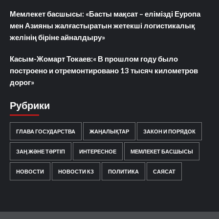
Мемлекет басшысы: «Басты мақсат – елімізді Еуропа
мен Азияны жалғастыратын жетекші логистикалық
желінің біріне айналдыру»
Касым-Жомарт Токаев:« В прошлом году было
построено и отремонтировано 13 тысяч километров
дорог»
Рубрики
ГЛАВА ГОСУДАРСТВА
ЖАҢАЛЫҚТАР
ЗАКОН И ПОРЯДОК
ЗАҢ ЖӘНЕ ТӘРТІП
ИНТЕРЕСНОЕ
МЕМЛЕКЕТ БАСШЫСЫ
НОВОСТИ
НОВОСТИ КЗ
ПОЛИТИКА
САЯСАТ