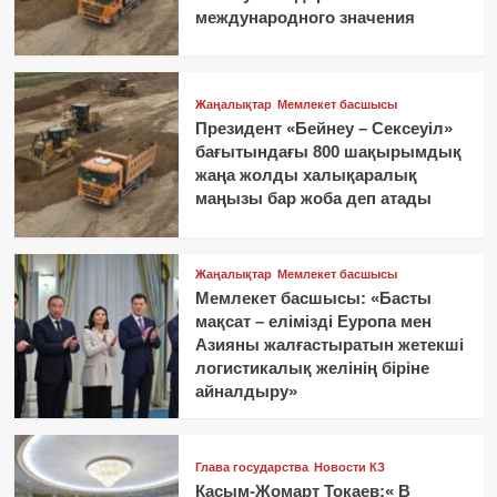
международного значения
Жаңалықтар
Мемлекет басшысы
Президент «Бейнеу – Сексеуіл»
бағытындағы 800 шақырымдық
жаңа жолды халықаралық
маңызы бар жоба деп атады
Жаңалықтар
Мемлекет басшысы
Мемлекет басшысы: «Басты
мақсат – елімізді Еуропа мен
Азияны жалғастыратын жетекші
логистикалық желінің біріне
айналдыру»
Глава государства
Новости КЗ
Касым-Жомарт Токаев:« В