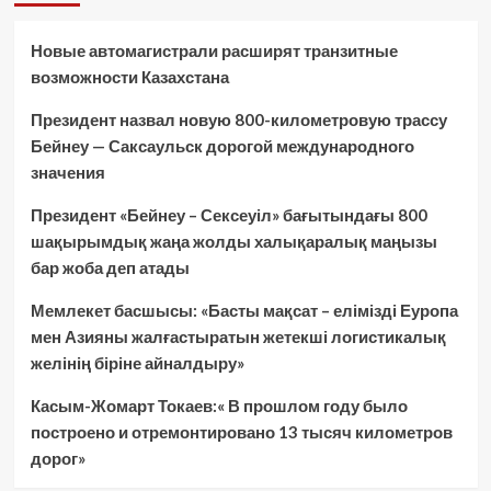
Новые автомагистрали расширят транзитные
возможности Казахстана
Президент назвал новую 800-километровую трассу
Бейнеу — Саксаульск дорогой международного
значения
Президент «Бейнеу – Сексеуіл» бағытындағы 800
шақырымдық жаңа жолды халықаралық маңызы
бар жоба деп атады
Мемлекет басшысы: «Басты мақсат – елімізді Еуропа
мен Азияны жалғастыратын жетекші логистикалық
желінің біріне айналдыру»
Касым-Жомарт Токаев:« В прошлом году было
построено и отремонтировано 13 тысяч километров
дорог»