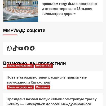
прошлом году было построено
и отремонтировано 13 тысяч
километров дорог»
МИРИАД: соцсети
WhatsApp
TikTok
YouTube
Facebook
Facebook
Возможно, вы пропустили
Глава государства
Новости КЗ
Новые автомагистрали расширят транзитные
возможности Казахстана
Глава государства
Политика
Президент назвал новую 800-километровую трассу
Бейнеу — Саксаульск дорогой международного