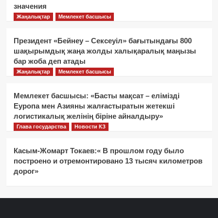
значения
Жаңалықтар
Мемлекет басшысы
Президент «Бейнеу – Сексеуіл» бағытындағы 800
шақырымдық жаңа жолды халықаралық маңызы
бар жоба деп атады
Жаңалықтар
Мемлекет басшысы
Мемлекет басшысы: «Басты мақсат – елімізді
Еуропа мен Азияны жалғастыратын жетекші
логистикалық желінің біріне айналдыру»
Глава государства
Новости КЗ
Касым-Жомарт Токаев:« В прошлом году было
построено и отремонтировано 13 тысяч километров
дорог»