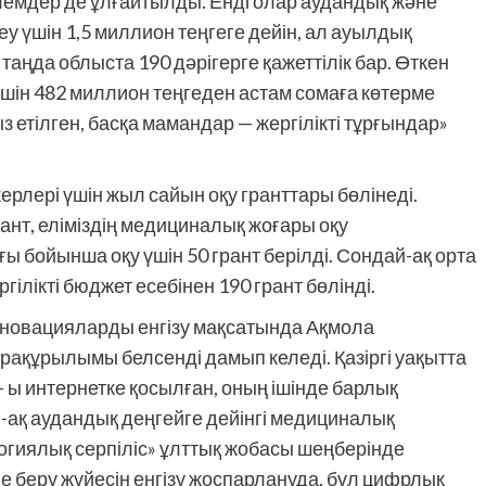
лемдер де ұлғайтылды. Енді олар аудандық және
у үшін 1,5 миллион теңгеге дейін, ал ауылдық
 таңда облыста 190 дәрігерге қажеттілік бар. Өткен
 үшін 482 миллион теңгеден астам сомаға көтерме
з етілген, басқа мамандар — жергілікті тұрғындар»
рлері үшін жыл сайын оқу гранттары бөлінеді.
ант, еліміздің медициналық жоғары оқу
бойынша оқу үшін 50 грант берілді. Сондай-ақ орта
лікті бюджет есебінен 190 грант бөлінді.
новацияларды енгізу мақсатында Ақмола
ақұрылымы белсенді дамып келеді. Қазіргі уақытта
ы интернетке қосылған, оның ішінде барлық
-ақ аудандық деңгейге дейінгі медициналық
гиялық серпіліс» ұлттық жобасы шеңберінде
е беру жүйесін енгізу жоспарлануда, бұл цифрлық