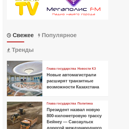
Свежее
Популярное
Тренды
Глава государства
Новости КЗ
Новые автомагистрали
расширят транзитные
возможности Казахстана
Глава государства
Политика
Президент назвал новую
800-километровую трассу
Бейнеу — Саксаульск
дорогой международного