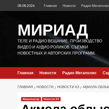
Перейти
08.08.2026
Главная
Новости
Радио Мегаполи
к
содержимому
МИРИАД
ТЕЛЕ И РАДИО ВЕЩАНИЕ. ПРОИЗВОДСТВО
ВИДЕО И АУДИО РОЛИКОВ. СЪЁМКИ
НОВОСТНЫХ И АВТОРСКИХ ПРОГРАММ.
Главная
Новости
Радио Мегаполис
Са
ГЛАВНАЯ
НОВОСТИ
НОВОСТИ КЗ
АҚМОЛА ОБЛЫ
Жаңалықтар
Новости КЗ