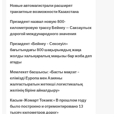
Новые автомагистрали расширят
транзитные возможности Казахстана
Президент назвал новую 800-
километровую трассу Бейнеу — Саксаульск
дорогой международного значения
Президент «Бейнеу – Сексеуіл»
бағытындағы 800 шақырымдық жаңа
жолды халықаралық маңызы бар жоба деп
атады
Мемлекет басшысы: «Басты мақсат –
елімізді Еуропа мен Азияны
жалғастыратын жетекші логистикалық
желінің біріне айналдыру»
Касым-Жомарт Токаев:« В прошлом году
было построено и отремонтировано 13
тысяч километров дорог»