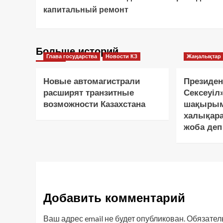
Navigation
капитальный ремонт
Больше историй
Глава государства
Новости КЗ
Жаңалықтар
Новые автомагистрали
Президен
расширят транзитные
Сексеуіл
возможности Казахстана
шақырым
халықар
жоба деп
Добавить комментарий
Ваш адрес email не будет опубликован.
Обязател