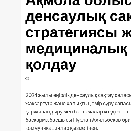
Ақмола облы
денсаулық са
стратегиясы 
медициналық
қолдау
0
2024 жылы өңірлік денсаулық сақтау салас
жақсартуға және халықтың өмір сүру сапас
қаржыландыру мен бастамалар көзделген. 
басқарма басшысы Нұрлан Ахильбеков брифи
коммуникациялар қызметінен.