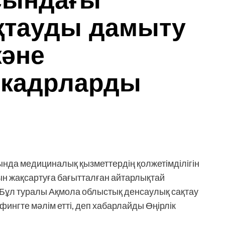
сындағы
қтауды дамыту
және
 кадрларды
ында медициналық қызметтердің қолжетімділігін
ын жақсартуға бағытталған айтарлықтай
Бұл туралы Ақмола облыстық денсаулық сақтау
нгте мәлім етті, деп хабарлайды Өңірлік