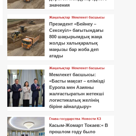
значения
Жаңалықтар
Мемлекет басшысы
Президент «Бейнеу –
Сексеуіл» бағытындағы
800 шақырымдық жаңа
жолды халықаралық
маңызы бар жоба деп
атады
Жаңалықтар
Мемлекет басшысы
Мемлекет басшысы:
«Басты мақсат – елімізді
Еуропа мен Азияны
жалғастыратын жетекші
логистикалық желінің
біріне айналдыру»
Глава государства
Новости КЗ
Касым-Жомарт Токаев:« В
прошлом году было