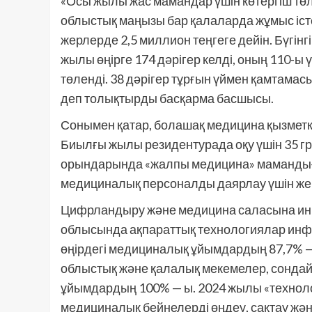
«Осы жылы жас мамандар үшін көтергіш тө
облыстық маңызы бар қалаларда жұмыс істе
жерлерде 2,5 миллион теңгеге дейін. Бүгінгі
жылы өңірге 174 дәрігер келді, оның 110-ы
төленді. 38 дәрігер тұрғын үймен қамтамасы
деп толықтырды басқарма басшысы.
Сонымен қатар, болашақ медицина қызметке
Биылғы жылы резидентурада оқу үшін 35 гр
орындарында «жалпы медицина» мамандығы 
медициналық персоналды даярлау үшін жергі
Цифрландыру және медицина саласына ин
облысында ақпараттық технологиялар инфр
өңірдегі медициналық ұйымдардың 87,7% — 
облыстық және қалалық мекемелер, сондай
ұйымдардың 100% — ы. 2024 жылы «техноло
медициналық бейнелерді өңдеу, сақтау жән