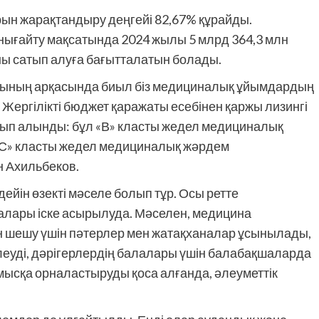
рын жарақтандыру деңгейі 82,67% құрайды.
нығайту мақсатында 2024 жылы 5 млрд 364,3 млн
аны сатып алуға бағытталатын болады.
уының арқасында биыл біз медициналық ұйымдардың
 Жергілікті бюджет қаражаты есебінен қаржы лизингі
атып алынды: бұл «В» класты жедел медициналық
 «С» класты жедел медициналық жәрдем
ан Ахильбеков.
йін өзекті мәселе болып тұр. Осы ретте
лары іске асырылуда. Мәселен, медицина
н шешу үшін пәтерлер мен жатақханалар ұсынылады,
өлеуді, дәрігерлердің балалары үшін балабақшаларда
ысқа орналастыруды қоса алғанда, әлеуметтік