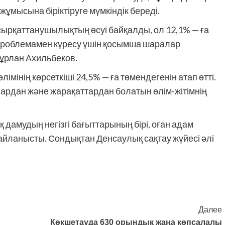
мысына біріктіруге мүмкіндік береді.
рқаттанушылықтың өсуі байқалды, ол 12,1% — ға
 проблемамен күресу үшін қосымша шаралар
Нұрлан Ахильбеков.
інің көрсеткіші 24,5% — ға төмендегенін атап өтті.
ардан және жарақаттардан болатын өлім-жітімнің
дамудың негізгі бағыттарының бірі, оған адам
айланысты. Сондықтан Денсаулық сақтау жүйесі әлі
Далее
Көкшетауда 630 орындық жаңа көпсалалы