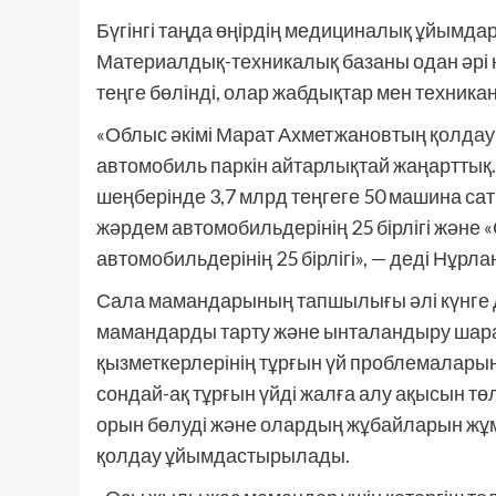
Бүгінгі таңда өңірдің медициналық ұйымда
Материалдық-техникалық базаны одан әрі 
теңге бөлінді, олар жабдықтар мен техник
«Облыс әкімі Марат Ахметжановтың қолда
автомобиль паркін айтарлықтай жаңарттық.
шеңберінде 3,7 млрд теңгеге 50 машина с
жәрдем автомобильдерінің 25 бірлігі және
автомобильдерінің 25 бірлігі», — деді Нұрл
Сала мамандарының тапшылығы әлі күнге де
мамандарды тарту және ынталандыру шара
қызметкерлерінің тұрғын үй проблемалары
сондай-ақ тұрғын үйді жалға алу ақысын т
орын бөлуді және олардың жұбайларын жұм
қолдау ұйымдастырылады.