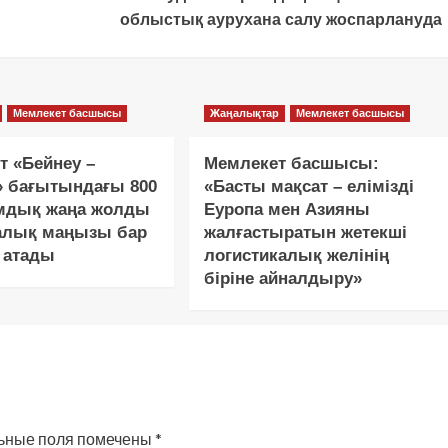
облыстық аурухана салу жоспарлануда
Мемлекет басшысы
Жаңалықтар
Мемлекет басшысы
т «Бейнеу –
Мемлекет басшысы:
» бағытындағы 800
«Басты мақсат – елімізді
дық жаңа жолды
Еуропа мен Азияны
алық маңызы бар
жалғастыратын жетекші
 атады
логистикалық желінің
біріне айналдыру»
ьные поля помечены
*