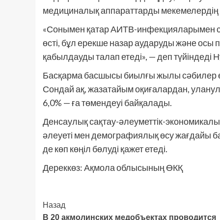
медициналық аппараттарды мекемелердің жұ
«Сонымен қатар АИТВ-инфекцияларымен сы
өсті, бұл ерекше назар аударуды және осы
қабылдауды талап етеді», — деп түйіндеді 
Басқарма басшысы биылғы жылы сәбилер өлім
Сондай ақ, жазатайым оқиғалардан, уланул
6,0% — ға төмендеуі байқалады.
Денсаулық сақтау-әлеуметтік-экономикалық 
әлеуеті мен демографиялық өсу жағдайы б
де көп көңіл бөлуді қажет етеді.
Дереккөз: Ақмола облысының ӨКҚ
Post
Назад
В 20 акмолинских медобъектах проводится