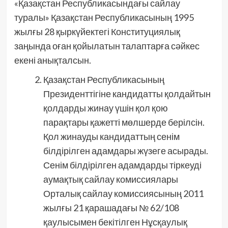
«Қазақстан Республикасындағы сайлау
туралы» Қазақстан Республикасының 1995
жылғы 28 қыркүйектегі Конституциялық
заңында оған қойылатын талаптарға сәйкес
екені анықталсын.
Қазақстан Республикасының
Президенттігіне кандидатты қолдайтын
қолдарды жинау үшін қол қою
парақтары қажетті мөлшерде берілсін.
Қол жинауды кандидаттың сенім
білдірілген адамдары жүзеге асырады.
Сенім білдірілген адамдарды тіркеуді
аумақтық сайлау комиссиялары
Орталық сайлау комиссиясының 2011
жылғы 21 қарашадағы № 62/108
қаулысымен бекітілген Нұсқаулық