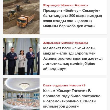
Жаңалықтар
Мемлекет басшысы
Президент «Бейнеу – Сексеуіл»
бағытындағы 800 шақырымдық
жаңа жолды халықаралық
маңызы бар жоба деп атады
Жаңалықтар
Мемлекет басшысы
Мемлекет басшысы: «Басты
мақсат – елімізді Еуропа мен
Азияны жалғастыратын жетекші
логистикалық желінің біріне
айналдыру»
Глава государства
Новости КЗ
Касым-Жомарт Токаев:« В
прошлом году было построено
и отремонтировано 13 тысяч
километров дорог»