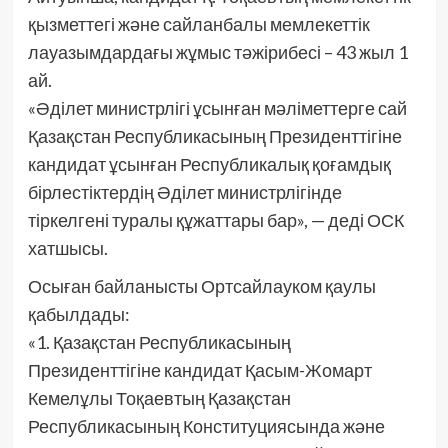
қызметтегі және сайланбалы мемлекеттік
лауазымдардағы жұмыс тәжірибесі – 43 жыл 1
ай.
«Әділет министрлігі ұсынған мәліметтерге сай
Қазақстан Республикасының Президенттігіне
кандидат ұсынған Республикалық қоғамдық
бірлестіктердің Әділет министрлігінде
тіркелгені туралы құжаттары бар», — деді ОСК
хатшысы.
Осыған байланысты Ортсайлауком қаулы
қабылдады:
«1. Қазақстан Республикасының
Президенттігіне кандидат Қасым-Жомарт
Кемелұлы Тоқаевтың Қазақстан
Республикасының Конституциясында және