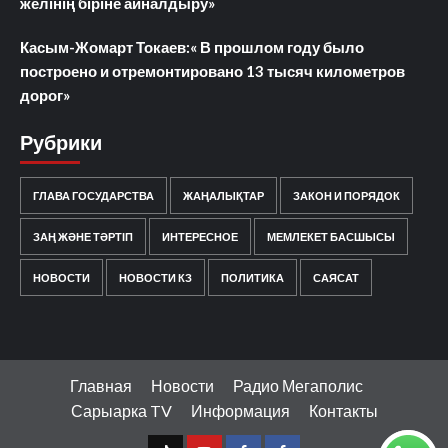
желінің біріне айналдыру»
Касым-Жомарт Токаев:« В прошлом году было
построено и отремонтировано 13 тысяч километров
дорог»
Рубрики
ГЛАВА ГОСУДАРСТВА
ЖАҢАЛЫҚТАР
ЗАКОН И ПОРЯДОК
ЗАҢ ЖӘНЕ ТӘРТІП
ИНТЕРЕСНОЕ
МЕМЛЕКЕТ БАСШЫСЫ
НОВОСТИ
НОВОСТИ КЗ
ПОЛИТИКА
САЯСАТ
Главная
Новости
Радио Мегаполис
Сарыарка TV
Информация
Контакты