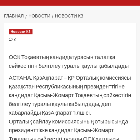
ГЛАВНАЯ
НОВОСТИ
НОВОСТИ КЗ
Новости КЗ
0
ОСК Тоқаевтың кандидатурасын талапқа
сәйкес тігін белгілеу туралы қаулы қабылдады
АСТАНА. ҚазАқпарат – ҚР Орталық комиссиясы
Қазақстан Республикасының президенттігіне
кандидат Қасым-Жомарт Тоқаевтың сәйкестігін
белгілеу туралы қаулы қабылдады, деп
хабарлайды ҚазАқпарат тілшісі.
Орталық сайлау комиссиясының отырысында
президенттікке кандидат Қасым-Жомарт
Тоқаевтың сәйкестігі туралы ОСК хатшысы