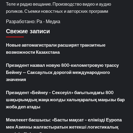
Теле и радио вещание. Производство видео и аудио
роликов. Съемки новостных и авторских программ
Разработано: Ра - Медиа
Свежие записи
Новые автомагистрали расширят транзитные
возможности Казахстана
Президент назвал новую 800-километровую трассу
Бейнеу — Саксаульск дорогой международного
значения
Президент «Бейнеу – Сексеуіл» бағытындағы 800
шақырымдық жаңа жолды халықаралық маңызы бар
жоба деп атады
Мемлекет басшысы: «Басты мақсат – елімізді Еуропа
мен Азияны жалғастыратын жетекші логистикалық