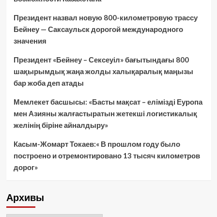
Президент назвал новую 800-километровую трассу
Бейнеу — Саксаульск дорогой международного
значения
Президент «Бейнеу – Сексеуіл» бағытындағы 800
шақырымдық жаңа жолды халықаралық маңызы
бар жоба деп атады
Мемлекет басшысы: «Басты мақсат – елімізді Еуропа
мен Азияны жалғастыратын жетекші логистикалық
желінің біріне айналдыру»
Касым-Жомарт Токаев:« В прошлом году было
построено и отремонтировано 13 тысяч километров
дорог»
Архивы