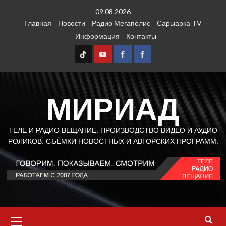
Перейти
09.08.2026
к
Главная
Новости
Радио Мегаполис
Сарыарка TV
содержимому
Информация
Контакты
TT
Youtube
FB1
FB2
МИРИАД
ТЕЛЕ И РАДИО ВЕЩАНИЕ. ПРОИЗВОДСТВО ВИДЕО И АУДИО
РОЛИКОВ. СЪЁМКИ НОВОСТНЫХ И АВТОРСКИХ ПРОГРАММ.
Основное
меню