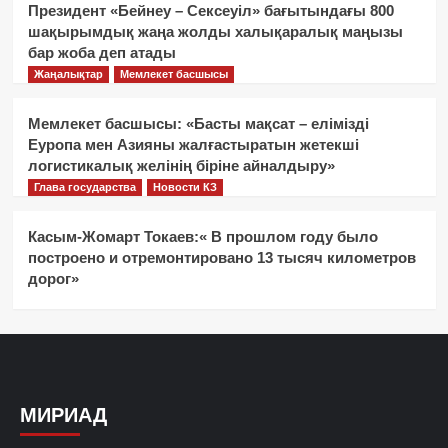
Президент «Бейнеу – Сексеуіл» бағытындағы 800
шақырымдық жаңа жолды халықаралық маңызы
бар жоба деп атады
Жаңалықтар
Мемлекет басшысы
Мемлекет басшысы: «Басты мақсат – елімізді
Еуропа мен Азияны жалғастыратын жетекші
логистикалық желінің біріне айналдыру»
Глава государства
Новости КЗ
Касым-Жомарт Токаев:« В прошлом году было
построено и отремонтировано 13 тысяч километров
дорог»
МИРИАД