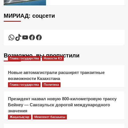
МИРИАД: соцсети
WhatsApp
TikTok
YouTube
Facebook
Facebook
Возможно, вы пропустили
Глава государства
Новости КЗ
Новые автомагистрали расширят транзитные
возможности Казахстана
Глава государства
Политика
Президент назвал новую 800-километровую трассу
Бейнеу — Саксаульск дорогой международного
значения
Жаңалықтар
Мемлекет басшысы