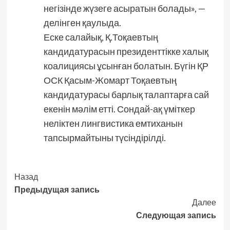
негізінде жүзеге асыратын болады», —
делінген қаулыда.
Еске салайық, Қ.Тоқаевтың
кандидатурасын президенттікке халық
коалициясы ұсынған болатын. Бүгін ҚР
ОСК Қасым-Жомарт Тоқаевтың
кандидатурасы барлық талаптарға сай
екенін мәлім етті. Сондай-ақ үміткер
неліктен лингвистика емтиханын
тапсырмайтыны түсіндірілді.
Post
Назад
Предыдущая запись
Navigation
Далее
Следующая запись