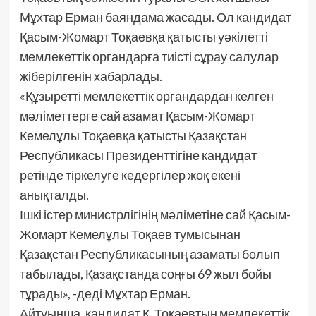
Мұхтар Ерман баяндама жасады. Ол кандидат
Қасым-Жомарт Тоқаевқа қатысты уәкілетті
мемлекеттік органдарға тиісті сұрау салулар
жіберілгенін хабарлады.
«Құзыретті мемлекеттік органдардан келген
мәліметтерге сай азамат Қасым-Жомарт
Кемелұлы Тоқаевқа қатысты Қазақстан
Республикасы Президенттігіне кандидат
ретінде тіркелуге кедергілер жоқ екені
анықталды.
Ішкі істер министрлігінің мәліметіне сай Қасым-
Жомарт Кемелұлы Тоқаев тумысынан
Қазақстан Республикасының азаматы болып
табылады, Қазақстанда соңғы 69 жыл бойы
тұрады», -деді Мұхтар Ерман.
Айтуынша, кандидат Қ. Тоқаевтың мемлекеттік