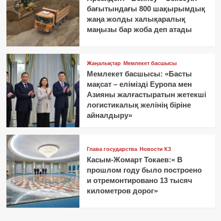
бағытындағы 800 шақырымдық
жаңа жолды халықаралық
маңызы бар жоба деп атады
Жаңалықтар
Мемлекет басшысы
Мемлекет басшысы: «Басты
мақсат – елімізді Еуропа мен
Азияны жалғастыратын жетекші
логистикалық желінің біріне
айналдыру»
Глава государства
Новости КЗ
Касым-Жомарт Токаев:« В
прошлом году было построено
и отремонтировано 13 тысяч
километров дорог»