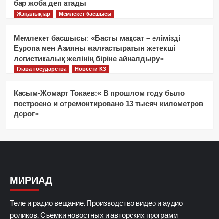
бар жоба деп атады
Жаңалықтар
Мемлекет басшысы
Мемлекет басшысы: «Басты мақсат – елімізді
Еуропа мен Азияны жалғастыратын жетекші
логистикалық желінің біріне айналдыру»
Глава государства
Новости КЗ
Касым-Жомарт Токаев:« В прошлом году было
построено и отремонтировано 13 тысяч километров
дорог»
МИРИАД
Теле и радио вещание. Производство видео и аудио
роликов. Съемки новостных и авторских программ