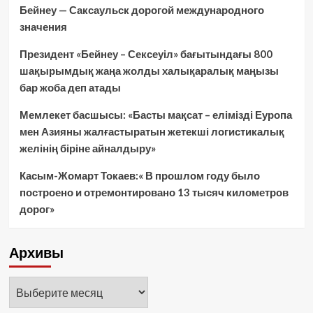
Бейнеу — Саксаульск дорогой международного
значения
Президент «Бейнеу – Сексеуіл» бағытындағы 800
шақырымдық жаңа жолды халықаралық маңызы
бар жоба деп атады
Мемлекет басшысы: «Басты мақсат – елімізді Еуропа
мен Азияны жалғастыратын жетекші логистикалық
желінің біріне айналдыру»
Касым-Жомарт Токаев:« В прошлом году было
построено и отремонтировано 13 тысяч километров
дорог»
Архивы
Архивы