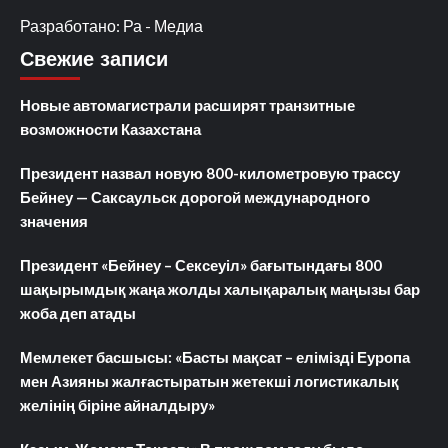
Разработано: Ра - Медиа
Свежие записи
Новые автомагистрали расширят транзитные
возможности Казахстана
Президент назвал новую 800-километровую трассу
Бейнеу — Саксаульск дорогой международного
значения
Президент «Бейнеу – Сексеуіл» бағытындағы 800
шақырымдық жаңа жолды халықаралық маңызы бар
жоба деп атады
Мемлекет басшысы: «Басты мақсат – елімізді Еуропа
мен Азияны жалғастыратын жетекші логистикалық
желінің біріне айналдыру»