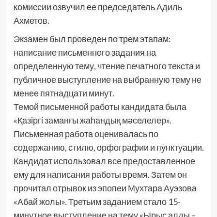
комиссии озвучил ее председатель Адиль
Ахметов.
Экзамен был проведен по трем этапам:
написание письменного задания на
определенную тему, чтение печатного текста и
публичное выступление на выбранную тему не
менее пятнадцати минут.
Темой письменной работы кандидата была
«Қазіргі заманғы жаһандық мәселелер».
Письменная работа оценивалась по
содержанию, стилю, орфографии и пунктуации.
Кандидат использовал все предоставленное
ему для написания работы время. Затем он
прочитал отрывок из эпопеи Мухтара Ауэзова
«Абай жолы». Третьим заданием стало 15-
минутное выступление на тему «Ырыс алды –