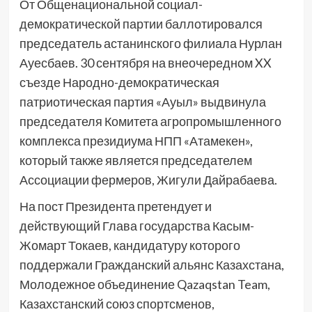
От Общенациональной социал-
демократической партии баллотировался
председатель астанинского филиала Нурлан
Ауесбаев. 30 сентября на внеочередном XX
съезде Народно-демократическая
патриотическая партия «Ауыл» выдвинула
председателя Комитета агропромышленного
комплекса президиума НПП «Атамекен»,
который также является председателем
Ассоциации фермеров, Жигули Дайрабаева.
На пост Президента претендует и
действующий Глава государства Касым-
Жомарт Токаев, кандидатуру которого
поддержали Гражданский альянс Казахстана,
Молодежное объединение Qazaqstan Team,
Казахстанский союз спортсменов,