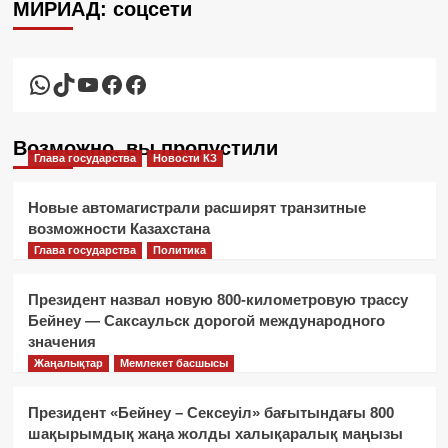
МИРИАД: соцсети
WhatsApp
TikTok
YouTube
Facebook
Facebook
Возможно, вы пропустили
Глава государства
Новости КЗ
Новые автомагистрали расширят транзитные
возможности Казахстана
Глава государства
Политика
Президент назвал новую 800-километровую трассу
Бейнеу — Саксаульск дорогой международного
значения
Жаңалықтар
Мемлекет басшысы
Президент «Бейнеу – Сексеуіл» бағытындағы 800
шақырымдық жаңа жолды халықаралық маңызы