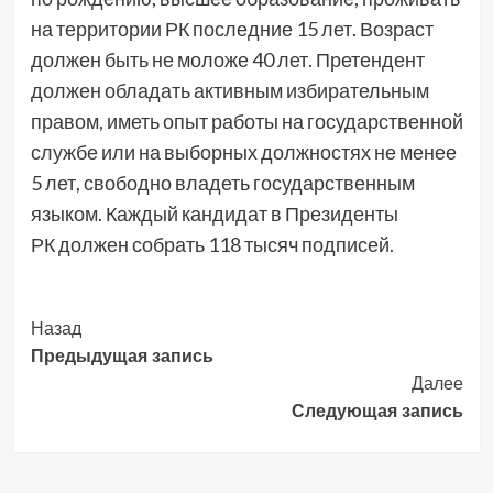
на территории РК последние 15 лет. Возраст
должен быть не моложе 40 лет. Претендент
должен обладать активным избирательным
правом, иметь опыт работы на государственной
службе или на выборных должностях не менее
5 лет, свободно владеть государственным
языком. Каждый кандидат в Президенты
РК должен собрать 118 тысяч подписей.
Post
Назад
Предыдущая запись
Navigation
Далее
Следующая запись