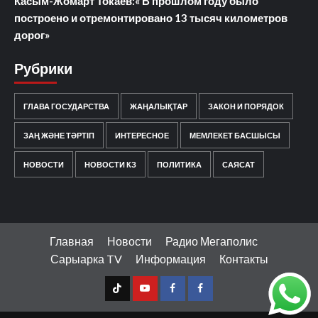
Касым-Жомарт Токаев:« В прошлом году было
построено и отремонтировано 13 тысяч километров
дорог»
Рубрики
ГЛАВА ГОСУДАРСТВА
ЖАҢАЛЫҚТАР
ЗАКОН И ПОРЯДОК
ЗАҢ ЖӘНЕ ТӘРТІП
ИНТЕРЕСНОЕ
МЕМЛЕКЕТ БАСШЫСЫ
НОВОСТИ
НОВОСТИ КЗ
ПОЛИТИКА
САЯСАТ
Главная
Новости
Радио Мегаполис
Сарыарка TV
Информация
Контакты
TT
Youtube
FB1
FB2