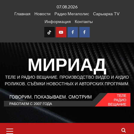
Перейти
07.08.2026
к
Главная
Новости
Радио Мегаполис
Сарыарка TV
содержимому
Информация
Контакты
TT
Youtube
FB1
FB2
МИРИАД
ТЕЛЕ И РАДИО ВЕЩАНИЕ. ПРОИЗВОДСТВО ВИДЕО И АУДИО
РОЛИКОВ. СЪЁМКИ НОВОСТНЫХ И АВТОРСКИХ ПРОГРАММ.
Основное
меню