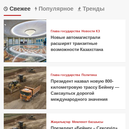
Свежее
Популярное
Тренды
Глава государства
Новости КЗ
Новые автомагистрали
расширят транзитные
возможности Казахстана
Глава государства
Политика
Президент назвал новую 800-
километровую трассу Бейнеу —
Саксаульск дорогой
международного значения
Жаңалықтар
Мемлекет басшысы
Президент «Бейнеу – Сексеуіл»