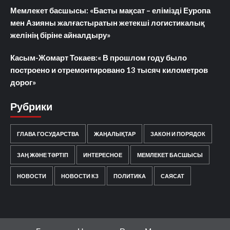
Мемлекет басшысы: «Басты мақсат – елімізді Еуропа
мен Азияны жалғастыратын жетекші логистикалық
желінің біріне айналдыру»
Касым-Жомарт Токаев:« В прошлом году было
построено и отремонтировано 13 тысяч километров
дорог»
Рубрики
ГЛАВА ГОСУДАРСТВА
ЖАҢАЛЫҚТАР
ЗАКОН И ПОРЯДОК
ЗАҢ ЖӘНЕ ТӘРТІП
ИНТЕРЕСНОЕ
МЕМЛЕКЕТ БАСШЫСЫ
НОВОСТИ
НОВОСТИ КЗ
ПОЛИТИКА
САЯСАТ