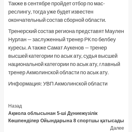
Также в сентябре пройдет отбор по мас-
реслингу, тогда уже будет известен
окончательный состав сборной области.
Тренерский состав региона представят Маулен
Нурлан — заслуженный тренер РК по белбеу
куресы. А также Самат Аукенов — тренер
высшей категории по асык ату, судья высшей
национальной категории по асык ату, главный
тренер Акмолинской области по асык ату.
Информация: УВП Акмолинской области
Post
Назад
Ақмола облысынан 5-ші Дүниежүзілік
Navigation
Көшпенділер Ойындарына 8 спортшы қатысады
Далее