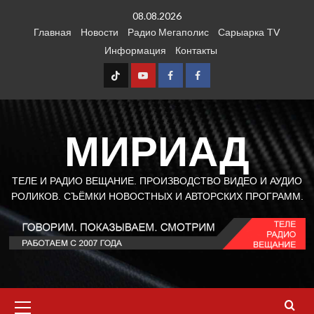
Перейти
08.08.2026
к
Главная
Новости
Радио Мегаполис
Сарыарка TV
содержимому
Информация
Контакты
TT
Youtube
FB1
FB2
МИРИАД
ТЕЛЕ И РАДИО ВЕЩАНИЕ. ПРОИЗВОДСТВО ВИДЕО И АУДИО
РОЛИКОВ. СЪЁМКИ НОВОСТНЫХ И АВТОРСКИХ ПРОГРАММ.
Основное
меню