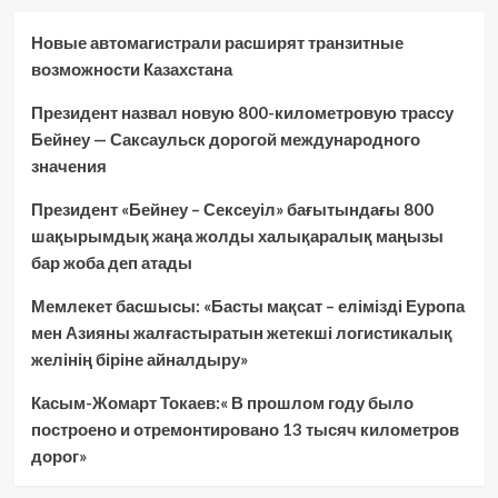
Новые автомагистрали расширят транзитные
возможности Казахстана
Президент назвал новую 800-километровую трассу
Бейнеу — Саксаульск дорогой международного
значения
Президент «Бейнеу – Сексеуіл» бағытындағы 800
шақырымдық жаңа жолды халықаралық маңызы
бар жоба деп атады
Мемлекет басшысы: «Басты мақсат – елімізді Еуропа
мен Азияны жалғастыратын жетекші логистикалық
желінің біріне айналдыру»
Касым-Жомарт Токаев:« В прошлом году было
построено и отремонтировано 13 тысяч километров
дорог»