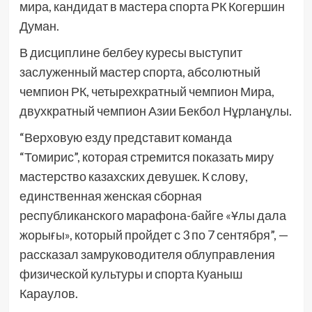
мира, кандидат в мастера спорта РК Когершин
Думан.
В дисциплине белбеу куресы выступит
заслуженный мастер спорта, абсолютный
чемпион РК, четырехкратный чемпион Мира,
двухкратный чемпион Азии Бекбол Нұрланұлы.
“Верховую езду представит команда
“Томирис”, которая стремится показать миру
мастерство казахских девушек. К слову,
единственная женская сборная
республиканского марафона-байге «Ұлы дала
жорығы», который пройдет с 3 по 7 сентября”, —
рассказал замруководителя облуправления
физической культуры и спорта Куаныш
Караулов.