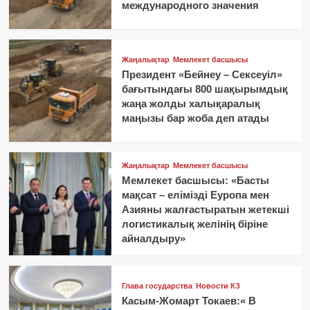
международного значения
Жаңалықтар
Мемлекет басшысы
Президент «Бейнеу – Сексеуіл»
бағытындағы 800 шақырымдық
жаңа жолды халықаралық
маңызы бар жоба деп атады
Жаңалықтар
Мемлекет басшысы
Мемлекет басшысы: «Басты
мақсат – елімізді Еуропа мен
Азияны жалғастыратын жетекші
логистикалық желінің біріне
айналдыру»
Глава государства
Новости КЗ
Касым-Жомарт Токаев:« В