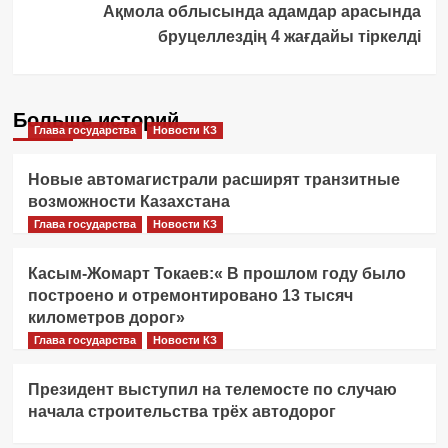
Ақмола облысында адамдар арасында
бруцеллездің 4 жағдайы тіркелді
Больше историй
Глава государства
Новости КЗ
Новые автомагистрали расширят транзитные
возможности Казахстана
Глава государства
Новости КЗ
Касым-Жомарт Токаев:« В прошлом году было
построено и отремонтировано 13 тысяч
километров дорог»
Глава государства
Новости КЗ
Президент выступил на телемосте по случаю
начала строительства трёх автодорог