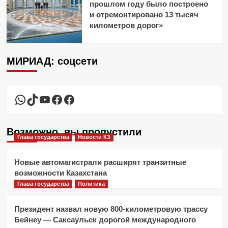
прошлом году было построено
и отремонтировано 13 тысяч
километров дорог»
МИРИАД: соцсети
WhatsApp
TikTok
YouTube
Facebook
Facebook
Возможно, вы пропустили
Глава государства
Новости КЗ
Новые автомагистрали расширят транзитные
возможности Казахстана
Глава государства
Политика
Президент назвал новую 800-километровую трассу
Бейнеу — Саксаульск дорогой международного