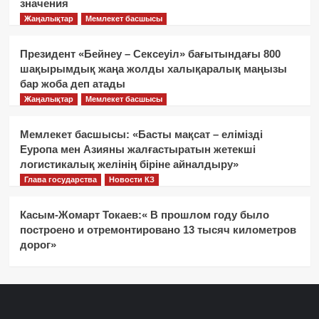
значения
Жаңалықтар
Мемлекет басшысы
Президент «Бейнеу – Сексеуіл» бағытындағы 800
шақырымдық жаңа жолды халықаралық маңызы
бар жоба деп атады
Жаңалықтар
Мемлекет басшысы
Мемлекет басшысы: «Басты мақсат – елімізді
Еуропа мен Азияны жалғастыратын жетекші
логистикалық желінің біріне айналдыру»
Глава государства
Новости КЗ
Касым-Жомарт Токаев:« В прошлом году было
построено и отремонтировано 13 тысяч километров
дорог»