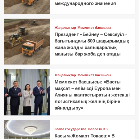
международного значения
Жаңалықтар
Мемлекет басшысы
Президент «Бейнеу – Сексеуіл»
бағытындағы 800 шақырымдық
жаңа жолды халықаралық
маңызы бар жоба деп атады
Жаңалықтар
Мемлекет басшысы
Мемлекет басшысы: «Басты
мақсат – елімізді Еуропа мен
Азияны жалғастыратын жетекші
логистикалық желінің біріне
айналдыру»
Глава государства
Новости КЗ
Касым-Жомарт Токаев:« В