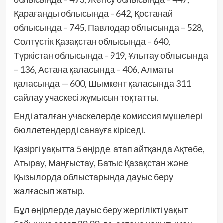
Қарағанды облысында – 642, Қостанай
облысында – 745, Павлодар облысында – 528,
Солтүстік Қазақстан облысында – 640,
Түркістан облысында – 919, Ұлытау облысында
– 136, Астана қаласында – 406, Алматы
қаласында — 600, Шымкент қаласында 311
сайлау учаскесі жұмысын тоқтатты.
Енді аталған учаскелерде комиссия мүшелері
бюллетендерді санауға кіріседі.
Қазіргі уақытта 5 өңірде, атап айтқанда Ақтөбе,
Атырау, Маңғыстау, Батыс Қазақстан және
Қызылорда облыстарында дауыс беру
жалғасып жатыр.
Бұл өңірлерде дауыс беру жергілікті уақыт