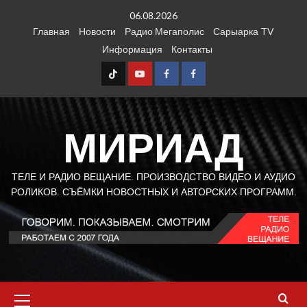
Перейти
06.08.2026
к
Главная
Новости
Радио Мегаполис
Сарыарка TV
содержимому
Информация
Контакты
TT
Youtube
FB1
FB2
МИРИАД
ТЕЛЕ И РАДИО ВЕЩАНИЕ. ПРОИЗВОДСТВО ВИДЕО И АУДИО
РОЛИКОВ. СЪЁМКИ НОВОСТНЫХ И АВТОРСКИХ ПРОГРАММ.
Основное
меню