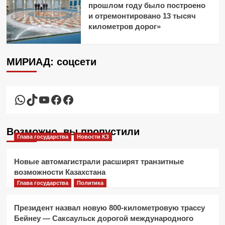
прошлом году было построено
и отремонтировано 13 тысяч
километров дорог»
МИРИАД: соцсети
WhatsApp
TikTok
YouTube
Facebook
Facebook
Возможно, вы пропустили
Глава государства
Новости КЗ
Новые автомагистрали расширят транзитные
возможности Казахстана
Глава государства
Политика
Президент назвал новую 800-километровую трассу
Бейнеу — Саксаульск дорогой международного