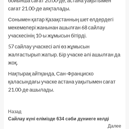
бойынша сағат 20.00-де, астана уақытымен
сағат 21.00-де аяқталады.
Сонымен қатар Қазақстанның шет елдердегі
мекемелері жанынан ашылған 68 сайлау
учаскесінің 10-ы жұмысын бітірді.
57 сайлау учаскесі әлі өз жұмысын
жалғастырып жатыр. Бір учаске әлі ашылған да
жоқ.
Нақтырақ айтқанда, Сан-Франциско
қаласындағы учаске астана уақытымен сағат
21.00-де ашылады.
Post
Назад
Сайлау күні елімізде 634 сәби дүниеге келді
Navigation
Далее