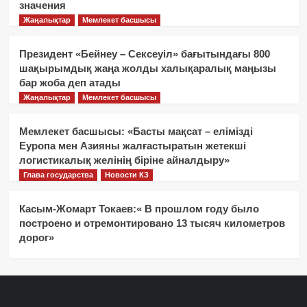
значения
Жаңалықтар
Мемлекет басшысы
Президент «Бейнеу – Сексеуіл» бағытындағы 800
шақырымдық жаңа жолды халықаралық маңызы
бар жоба деп атады
Жаңалықтар
Мемлекет басшысы
Мемлекет басшысы: «Басты мақсат – елімізді
Еуропа мен Азияны жалғастыратын жетекші
логистикалық желінің біріне айналдыру»
Глава государства
Новости КЗ
Касым-Жомарт Токаев:« В прошлом году было
построено и отремонтировано 13 тысяч километров
дорог»