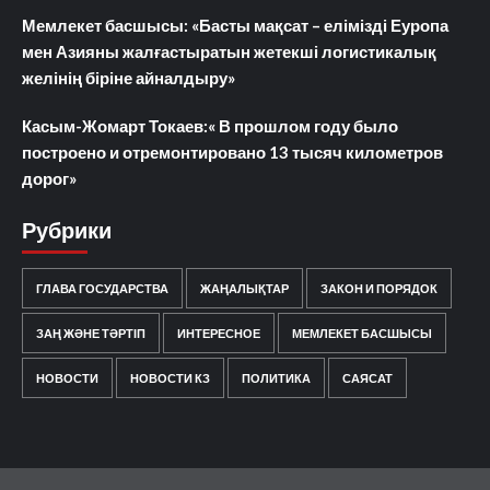
Мемлекет басшысы: «Басты мақсат – елімізді Еуропа
мен Азияны жалғастыратын жетекші логистикалық
желінің біріне айналдыру»
Касым-Жомарт Токаев:« В прошлом году было
построено и отремонтировано 13 тысяч километров
дорог»
Рубрики
ГЛАВА ГОСУДАРСТВА
ЖАҢАЛЫҚТАР
ЗАКОН И ПОРЯДОК
ЗАҢ ЖӘНЕ ТӘРТІП
ИНТЕРЕСНОЕ
МЕМЛЕКЕТ БАСШЫСЫ
НОВОСТИ
НОВОСТИ КЗ
ПОЛИТИКА
САЯСАТ