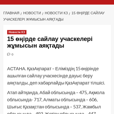
ГЛАВНАЯ
НОВОСТИ
НОВОСТИ КЗ
15 ӨҢІРДЕ САЙЛАУ
УЧАСКЕЛЕРІ ЖҰМЫСЫН АЯҚТАДЫ
Новости КЗ
15 өңірде сайлау учаскелері
жұмысын аяқтады
0
АСТАНА. ҚазАқпарат – Еліміздің 15 өңірінде
ашылған сайлау учаскесінде дауыс беру
аяқталды, деп хабарлайды ҚазАқпарат тілшісі.
Атап айтқанда, Абай облысында – 475, Ақмола
облысында- 717, Алматы облысында – 606,
Шығыс Қазақстан облысында – 537, Жамбыл
облысында – 493, Жетісу облысында – 447,