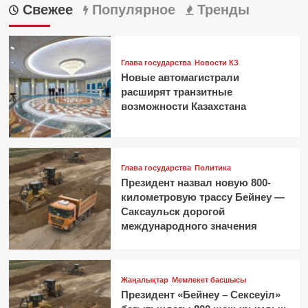
Свежее
Популярное
Тренды
Глава государства
Новости КЗ
Новые автомагистрали
расширят транзитные
возможности Казахстана
Глава государства
Политика
Президент назвал новую 800-
километровую трассу Бейнеу —
Саксаульск дорогой
международного значения
Жаңалықтар
Мемлекет басшысы
Президент «Бейнеу – Сексеуіл»