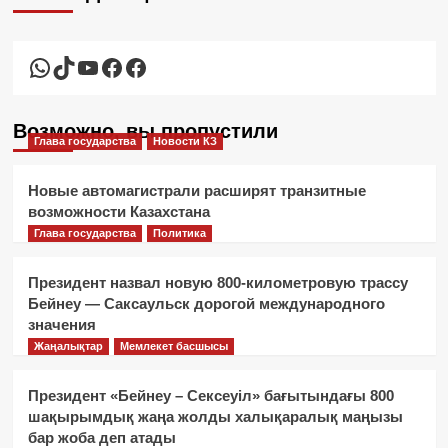
WhatsApp
TikTok
YouTube
Facebook
Facebook
Возможно, вы пропустили
Глава государства
Новости КЗ
Новые автомагистрали расширят транзитные
возможности Казахстана
Глава государства
Политика
Президент назвал новую 800-километровую трассу
Бейнеу — Саксаульск дорогой международного
значения
Жаңалықтар
Мемлекет басшысы
Президент «Бейнеу – Сексеуіл» бағытындағы 800
шақырымдық жаңа жолды халықаралық маңызы
бар жоба деп атады