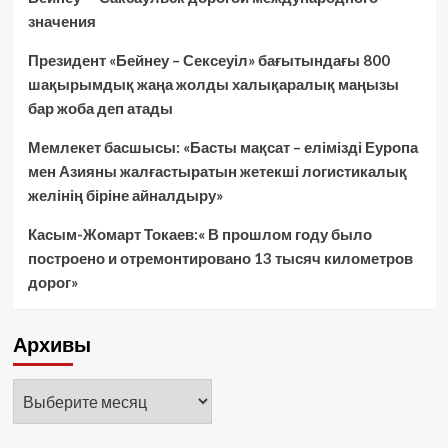
значения
Президент «Бейнеу – Сексеуіл» бағытындағы 800
шақырымдық жаңа жолды халықаралық маңызы
бар жоба деп атады
Мемлекет басшысы: «Басты мақсат – елімізді Еуропа
мен Азияны жалғастыратын жетекші логистикалық
желінің біріне айналдыру»
Касым-Жомарт Токаев:« В прошлом году было
построено и отремонтировано 13 тысяч километров
дорог»
Архивы
Архивы