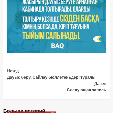
Post
Назад
Дауыс беру. Сайлау бюллетеньдері туралы
Navigation
Далее
Следующая запись
Больше историй