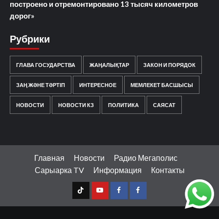
построено и отремонтировано 13 тысяч километров
дорог»
Рубрики
ГЛАВА ГОСУДАРСТВА
ЖАҢАЛЫҚТАР
ЗАКОН И ПОРЯДОК
ЗАҢ ЖӘНЕ ТӘРТІП
ИНТЕРЕСНОЕ
МЕМЛЕКЕТ БАСШЫСЫ
НОВОСТИ
НОВОСТИ КЗ
ПОЛИТИКА
САЯСАТ
Главная
Новости
Радио Мегаполис
Сарыарка TV
Информация
Контакты
TT
Youtube
FB1
FB2