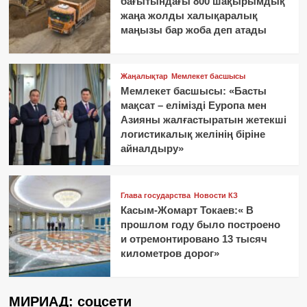
бағытындағы 800 шақырымдық
жаңа жолды халықаралық
маңызы бар жоба деп атады
Жаңалықтар
Мемлекет басшысы
Мемлекет басшысы: «Басты
мақсат – елімізді Еуропа мен
Азияны жалғастыратын жетекші
логистикалық желінің біріне
айналдыру»
Глава государства
Новости КЗ
Касым-Жомарт Токаев:« В
прошлом году было построено
и отремонтировано 13 тысяч
километров дорог»
МИРИАД: соцсети