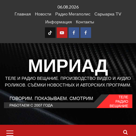
Перейти
06.08.2026
к
Главная
Новости
Радио Мегаполис
Сарыарка TV
содержимому
Информация
Контакты
TT
Youtube
FB1
FB2
МИРИАД
ТЕЛЕ И РАДИО ВЕЩАНИЕ. ПРОИЗВОДСТВО ВИДЕО И АУДИО
РОЛИКОВ. СЪЁМКИ НОВОСТНЫХ И АВТОРСКИХ ПРОГРАММ.
Основное
меню