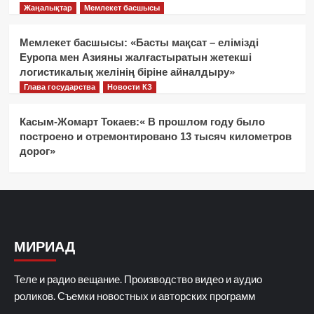
Жаңалықтар
Мемлекет басшысы
Мемлекет басшысы: «Басты мақсат – елімізді
Еуропа мен Азияны жалғастыратын жетекші
логистикалық желінің біріне айналдыру»
Глава государства
Новости КЗ
Касым-Жомарт Токаев:« В прошлом году было
построено и отремонтировано 13 тысяч километров
дорог»
МИРИАД
Теле и радио вещание. Производство видео и аудио
роликов. Съемки новостных и авторских программ