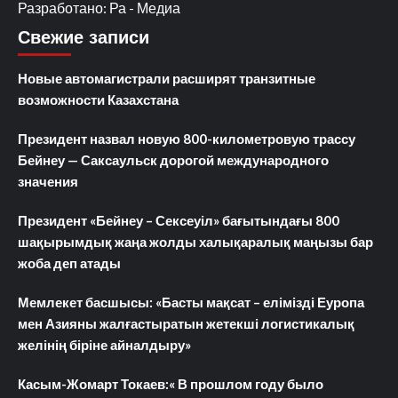
Разработано: Ра - Медиа
Свежие записи
Новые автомагистрали расширят транзитные
возможности Казахстана
Президент назвал новую 800-километровую трассу
Бейнеу — Саксаульск дорогой международного
значения
Президент «Бейнеу – Сексеуіл» бағытындағы 800
шақырымдық жаңа жолды халықаралық маңызы бар
жоба деп атады
Мемлекет басшысы: «Басты мақсат – елімізді Еуропа
мен Азияны жалғастыратын жетекші логистикалық
желінің біріне айналдыру»
Касым-Жомарт Токаев:« В прошлом году было