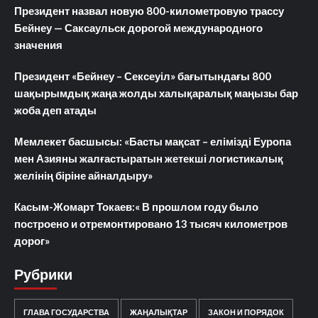
Президент назвал новую 800-километровую трассу
Бейнеу — Саксаульск дорогой международного
значения
Президент «Бейнеу – Сексеуіл» бағытындағы 800
шақырымдық жаңа жолды халықаралық маңызы бар
жоба деп атады
Мемлекет басшысы: «Басты мақсат – елімізді Еуропа
мен Азияны жалғастыратын жетекші логистикалық
желінің біріне айналдыру»
Касым-Жомарт Токаев:« В прошлом году было
построено и отремонтировано 13 тысяч километров
дорог»
Рубрики
ГЛАВА ГОСУДАРСТВА
ЖАҢАЛЫҚТАР
ЗАКОН И ПОРЯДОК