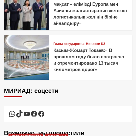
мақсат – елімізді Еуропа мен
Азияны жалғастыратын жетекші
логистикалық желінің біріне
айналдыру»
Глава государства
Новости КЗ
Касым-Жомарт Токаев:« В
прошлом году было построено
и отремонтировано 13 тысяч
километров дорог»
МИРИАД: соцсети
WhatsApp
TikTok
YouTube
Facebook
Facebook
Возможно, вы пропустили