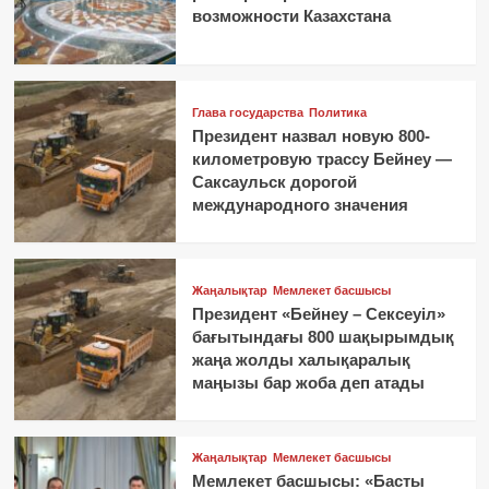
возможности Казахстана
Глава государства
Политика
Президент назвал новую 800-
километровую трассу Бейнеу —
Саксаульск дорогой
международного значения
Жаңалықтар
Мемлекет басшысы
Президент «Бейнеу – Сексеуіл»
бағытындағы 800 шақырымдық
жаңа жолды халықаралық
маңызы бар жоба деп атады
Жаңалықтар
Мемлекет басшысы
Мемлекет басшысы: «Басты