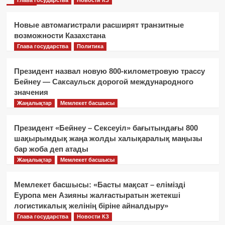
Глава государства
Новости КЗ
Новые автомагистрали расширят транзитные
возможности Казахстана
Глава государства
Политика
Президент назвал новую 800-километровую трассу
Бейнеу — Саксаульск дорогой международного
значения
Жаңалықтар
Мемлекет басшысы
Президент «Бейнеу – Сексеуіл» бағытындағы 800
шақырымдық жаңа жолды халықаралық маңызы
бар жоба деп атады
Жаңалықтар
Мемлекет басшысы
Мемлекет басшысы: «Басты мақсат – елімізді
Еуропа мен Азияны жалғастыратын жетекші
логистикалық желінің біріне айналдыру»
Глава государства
Новости КЗ