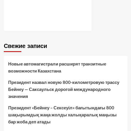
Свежие записи
Новые автомагистрали расширят транзитные
возможности Казахстана
Президент назвал новую 800-километровую трассу
Бейнеу — Саксаульск дорогой международного
значения
Президент «Бейнеу – Сексеуіл» бағытындағы 800
шақырымдық жаңа жолды халықаралық маңызы
бар жоба деп атады