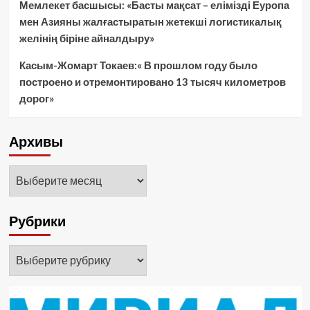
Мемлекет басшысы: «Басты мақсат – елімізді Еуропа
мен Азияны жалғастыратын жетекші логистикалық
желінің біріне айналдыру»
Касым-Жомарт Токаев:« В прошлом году было
построено и отремонтировано 13 тысяч километров
дорог»
Архивы
Архивы
Рубрики
Рубрики