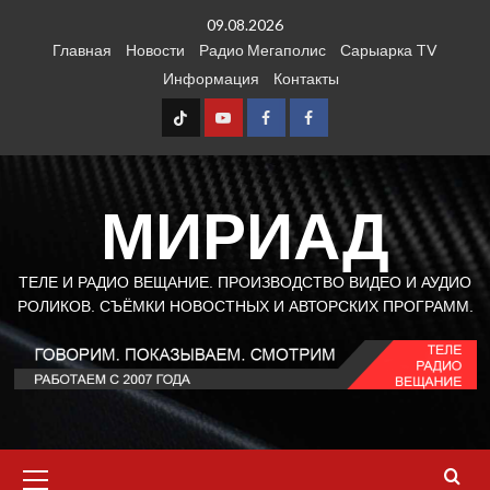
Перейти
09.08.2026
к
Главная
Новости
Радио Мегаполис
Сарыарка TV
содержимому
Информация
Контакты
TT
Youtube
FB1
FB2
МИРИАД
ТЕЛЕ И РАДИО ВЕЩАНИЕ. ПРОИЗВОДСТВО ВИДЕО И АУДИО
РОЛИКОВ. СЪЁМКИ НОВОСТНЫХ И АВТОРСКИХ ПРОГРАММ.
Основное
меню