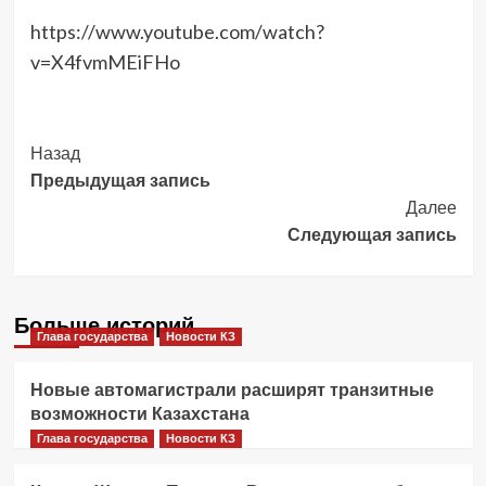
https://www.youtube.com/watch?
v=X4fvmMEiFHo
Post
Назад
Предыдущая запись
Navigation
Далее
Следующая запись
Больше историй
Глава государства
Новости КЗ
Новые автомагистрали расширят транзитные
возможности Казахстана
Глава государства
Новости КЗ