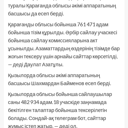
туралы Қарағанда облысы әкімі аппаратының
басшысы да есеп берді.
Қарағанды облысы бойынша 761 471 адам
бойынша тізім құрылды. Әрбір сайлау учаскесі
бойынша сайлау комиссияларына акт
ұсынылды. Азаматтардың өздерінің тізімде бар
жоғын тексеру үшін арнайы сайттар көрсетілді,
— деді Даулат Азатұлы.
Қызылорда облысы әкімі аппаратының
басшысы Шахмардан Байменов есеп берді.
Қызылорда облысы бойынша сайлаушылар
саны 482 934 адам.18 учаскіде заңнамада
бекітілген талаптар бойынша тексерілетін
болады. Сондай-ақ телеграм бот, сайттар
жұмыс істеп жатыр, — деді ол.