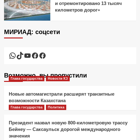
и отремонтировано 13 тысяч
километров дорог»
МИРИАД: соцсети
WhatsApp
TikTok
YouTube
Facebook
Facebook
Возможно, вы пропустили
Глава государства
Новости КЗ
Новые автомагистрали расширят транзитные
возможности Казахстана
Глава государства
Политика
Президент назвал новую 800-километровую трассу
Бейнеу — Саксаульск дорогой международного
значения