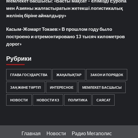
Мемлекет басшысы: «Басты мақсат – елімізді Еуропа
мен Азияны жалғастыратын жетекші логистикалық
желінің біріне айналдыру»
Касым-Жомарт Токаев:« В прошлом году было
построено и отремонтировано 13 тысяч километров
дорог»
Рубрики
ГЛАВА ГОСУДАРСТВА
ЖАҢАЛЫҚТАР
ЗАКОН И ПОРЯДОК
ЗАҢ ЖӘНЕ ТӘРТІП
ИНТЕРЕСНОЕ
МЕМЛЕКЕТ БАСШЫСЫ
НОВОСТИ
НОВОСТИ КЗ
ПОЛИТИКА
САЯСАТ
Главная
Новости
Радио Мегаполис