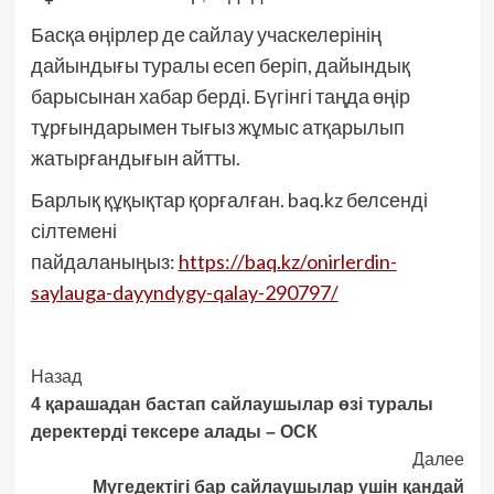
Басқа өңірлер де сайлау учаскелерінің
дайындығы туралы есеп беріп, дайындық
барысынан хабар берді. Бүгінгі таңда өңір
тұрғындарымен тығыз жұмыс атқарылып
жатырғандығын айтты.
Барлық құқықтар қорғалған. baq.kz белсенді
сілтемені
пайдаланыңыз:
https://baq.kz/onirlerdin-
saylauga-dayyndygy-qalay-290797/
Post
Назад
4 қарашадан бастап сайлаушылар өзі туралы
Navigation
деректерді тексере алады – ОСК
Далее
Мүгедектігі бар сайлаушылар үшін қандай