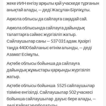
жеке ИИН енгізу арқылы қай учаскеде тұрғанын
анықтай алады, — деді Жасұлан Бірлікұлы.
Ақмола облысы да сайлауға сақадай сай.
Ақмола облысында сайлауға дайындық
талаптарға сәйкес жүргізіліп жатыр.
Сайлаушылар саны — 537 031 адам. Қазіргі
таңда 4400 байланыс өтінім алынды, — деді
Азамат Есімұлы.
Ақтөбе облысы бойынша да сайлауға
дайындық жұмыстары қарқынды жүргізіліп
жатыр.
Ақтөбе облысы бойынша 5525 сайлаушылар
тізіміне енгізілді. Сайлаушылар 502 учаскесі
бойынша сайлаушылар дауыс бере алады, —
деді Қайрат Нұрболатұлы.