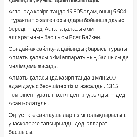
Астанада қазіргі таңда 19 805 адам, оның 5 504-
і тұрақты тіркелген орындары бойынша дауыс
береді, — деді Астана қаласы әкімі
аппаратының басшысы Есет Байкен.
Сондай-ақ сайлауға дайындық барысы туралы
Алматы қаласы әкімі аппаратының басшысы да
мәлімдеме жасады.
Алматы қаласында қазіргі таңда 1 млн 200
адам дауыс берушілер тізімі жасалды. 1315
нөмірінен тұратын колл-центр құрылды, — деді
Асан Болатұлы.
Оңтүстікте сайлаушылар тізімі толықтырылып,
учаскелерге тапсырылды деді аппарат
басшысы.