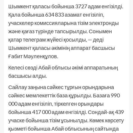
Шымкент қаласы бойынша 3727 адам енгізілді.
Қала бойынша 634 833 азамат енгізіліп,
учаскелер комиссияларына тізім электронды
және қағаз түрінде тапсырылды. Сонымен
қатар телеграм жүйесі қосылды, — деді
Шымкент қаласы әкімінің аппарат басшысы
Ғабит Мәуленқұлов.
Келесі сөзді Абай облысы әкімі аппаратының
басшысы алды.
Сайлау заңына сәйкес тұрғын орындарына
сәйкес мемлекеттік база құрылды. Базаға 990
000 адам енгізіліп, тіркелген орындары
бойынша 417 000 адам енгізілді. Сондай-ақ 439
учаске бойынша тізім ұсынылды. Көмек көрсету
қызметі бойынша Абай облысының сайтында