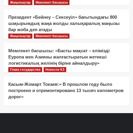
Жаңалықтар
Мемлекет басшысы
Президент «Бейнеу – Сексеуіл» бағытындағы 800
шақырымдық жаңа жолды халықаралық маңызы
бар жоба деп атады
Жаңалықтар
Мемлекет басшысы
Мемлекет басшысы: «Басты мақсат – елімізді
Еуропа мен Азияны жалғастыратын жетекші
логистикалық желінің біріне айналдыру»
Глава государства
Новости КЗ
Касым-Жомарт Токаев:« В прошлом году было
построено и отремонтировано 13 тысяч километров
дорог»