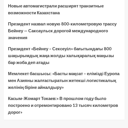
Новые автомагистрали расширят транзитные
возможности Казахстана
Президент назвал новую 800-километровую трассу
Бейнеу — Саксаульск дорогой международного
значения
Президент «Бейнеу – Сексеуіл» бағытындағы 800
шақырымдық жаңа жолды халықаралық маңызы
бар жоба деп атады
Мемлекет басшысы: «Басты мақсат – елімізді Еуропа
мен Азияны жалғастыратын жетекші логистикалық
желінің біріне айналдыру»
Касым-Жомарт Токаев:« В прошлом году было
построено и отремонтировано 13 тысяч километров
дорог»