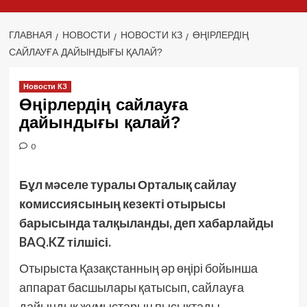
ГЛАВНАЯ
НОВОСТИ
НОВОСТИ КЗ
ӨҢІРЛЕРДІҢ
САЙЛАУҒА ДАЙЫНДЫҒЫ ҚАЛАЙ?
Новости КЗ
Өңірлердің сайлауға
дайындығы қалай?
0
Бұл мәселе туралы Орталық сайлау
комиссиясының кезекті отырысы
барысында талқыланды, деп хабарлайды
BAQ.KZ тілшісі.
Отырыста Қазақстанның әр өңірі бойынша
аппарат басшылары қатысып, сайлауға
дайындық жұмыстарын пысықтады.