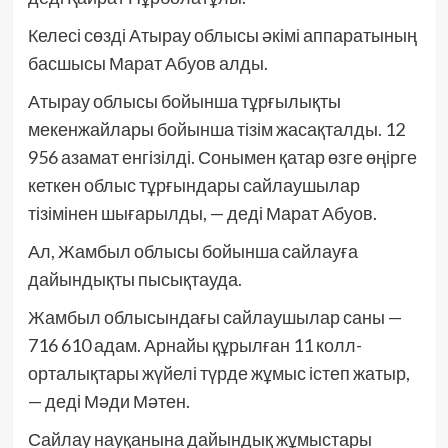
Келесі сөзді Атырау облысы әкімі аппаратының
басшысы Марат Абуов алды.
Атырау облысы бойынша тұрғылықты
мекенжайлары бойынша тізім жасақталды. 12
956 азамат енгізілді. Сонымен қатар өзге өңірге
кеткен облыс тұрғындары сайлаушылар
тізімінен шығарылды, — деді Марат Абуов.
Ал, Жамбыл облысы бойынша сайлауға
дайындықты пысықтауда.
Жамбыл облысындағы сайлаушылар саны —
716 610 адам. Арнайы құрылған 11 колл-
орталықтары жүйелі түрде жұмыс істеп жатыр,
— деді Мәди Мәтен.
Сайлау науқанына дайындық жұмыстары