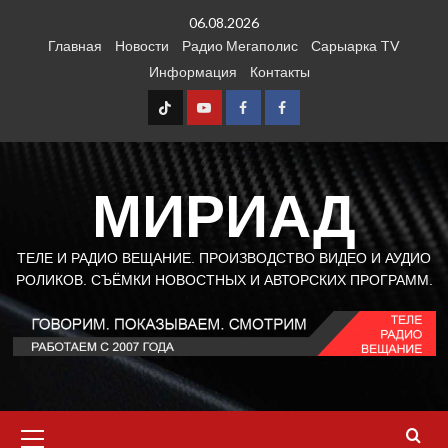
Перейти
06.08.2026
к
Главная
Новости
Радио Мегаполис
Сарыарка TV
содержимому
Информация
Контакты
TT
Youtube
FB1
FB2
МИРИАД
ТЕЛЕ И РАДИО ВЕЩАНИЕ. ПРОИЗВОДСТВО ВИДЕО И АУДИО
РОЛИКОВ. СЪЁМКИ НОВОСТНЫХ И АВТОРСКИХ ПРОГРАММ.
Основное
меню