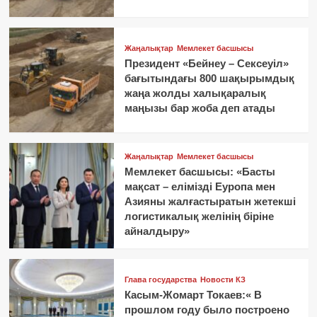
Жаңалықтар
Мемлекет басшысы
Президент «Бейнеу – Сексеуіл»
бағытындағы 800 шақырымдық
жаңа жолды халықаралық
маңызы бар жоба деп атады
Жаңалықтар
Мемлекет басшысы
Мемлекет басшысы: «Басты
мақсат – елімізді Еуропа мен
Азияны жалғастыратын жетекші
логистикалық желінің біріне
айналдыру»
Глава государства
Новости КЗ
Касым-Жомарт Токаев:« В
прошлом году было построено