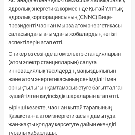
Астанада өткен «ҚазАтомЭкспо» Халықаралық
ядролық энергетика көрмесінде Қытай Ұлттық
ядролық корпорациясының (CNNC) Вице-
президенті Чао Ган Мырза атом энергетикасы
саласындағы ағымдағы жобалардың негізгі
аспектілерін атап өтті.
Спикер өз сөзінде атом электр станцияларын
(атом электр станцияларын) салуға
инновациялық тәсілдердің маңыздылығын
және атом энергетикасының сенімділігі мен
орнықтылығын қамтамасыз етуге бағытталған
күшейтілген қауіпсіздік шараларын атап өтті.
Бірінші кезекте, Чао Ган қытай тарапының
Қазақстанға атом энергетикасын дамытуда
жан-жақты қолдау көрсетуге дайын екендігі
туралы хабарлады.