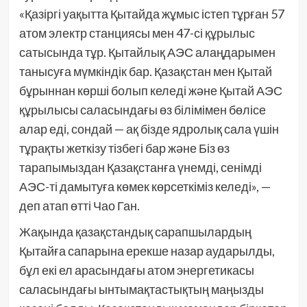
«Қазіргі уақытта Қытайда жұмыс істеп тұрған 57
атом электр станциясы мен 47-сі құрылыс
сатысында тұр. Қытайлық АЭС алаңдарымен
танысуға мүмкіндік бар. Қазақстан мен Қытай
бұрыннан көрші болып келеді және Қытай АЭС
құрылысы саласындағы өз білімімен бөлісе
алар еді, сондай — ақ бізде ядролық сала үшін
тұрақты жеткізу тізбегі бар және Біз өз
тарапымыздан Қазақстанға үнемді, сенімді
АЭС-ті дамытуға көмек көрсеткіміз келеді», —
деп атап өтті Чао Ган.
Жақында қазақстандық сарапшылардың
Қытайға сапарына ерекше назар аударылды,
бұл екі ел арасындағы атом энергетикасы
саласындағы ынтымақтастықтың маңызды