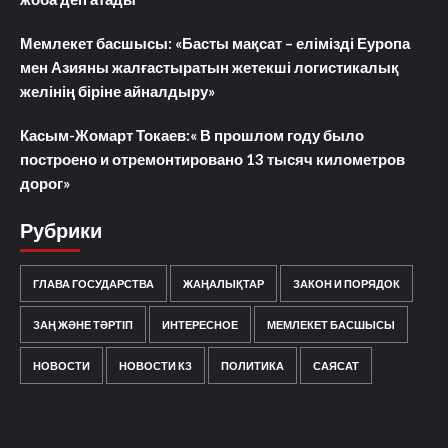
Мемлекет басшысы: «Басты мақсат – елімізді Еуропа
мен Азияны жалғастыратын жетекші логистикалық
желінің біріне айналдыру»
Касым-Жомарт Токаев:« В прошлом году было
построено и отремонтировано 13 тысяч километров
дорог»
Рубрики
ГЛАВА ГОСУДАРСТВА
ЖАҢАЛЫҚТАР
ЗАКОН И ПОРЯДОК
ЗАҢ ЖӘНЕ ТӘРТІП
ИНТЕРЕСНОЕ
МЕМЛЕКЕТ БАСШЫСЫ
НОВОСТИ
НОВОСТИ КЗ
ПОЛИТИКА
САЯСАТ