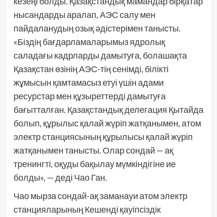
кезеңі болды. Қазақстандық мамандар бірқатар
нысандарды аралап, АЭС салу мен
пайдаланудың озық әдістерімен танысты.
«Біздің бағдарламаларымыз ядролық
саладағы кадрларды дамытуға, болашақта
Қазақстан өзінің АЭС-тің сенімді, білікті
жұмысын қамтамасыз етуі үшін адами
ресурстар мен құзыреттерді дамытуға
бағытталған. Қазақстандық делегация Қытайда
болып, құрылыс қалай жүріп жатқанымен, атом
электр станциясының құрылысы қалай жүріп
жатқанымен танысты. Олар сондай — ақ
тренингті, оқуды бақылау мүмкіндігіне ие
болды», — деді Чао Ган.
Чао мырза сондай-ақ заманауи атом электр
станцияларының Кешенді қауіпсіздік