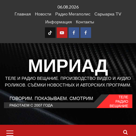
Перейти
06.08.2026
к
Главная
Новости
Радио Мегаполис
Сарыарка TV
содержимому
Информация
Контакты
TT
Youtube
FB1
FB2
МИРИАД
ТЕЛЕ И РАДИО ВЕЩАНИЕ. ПРОИЗВОДСТВО ВИДЕО И АУДИО
РОЛИКОВ. СЪЁМКИ НОВОСТНЫХ И АВТОРСКИХ ПРОГРАММ.
Основное
меню