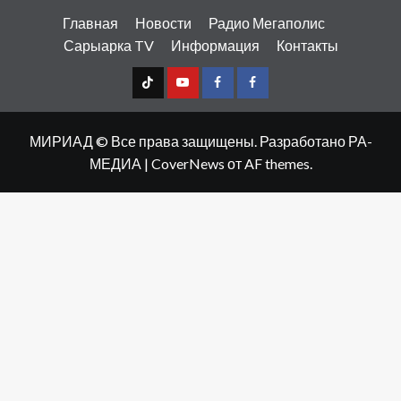
Главная
Новости
Радио Мегаполис
Сарыарка TV
Информация
Контакты
TT
Youtube
FB1
FB2
МИРИАД © Все права защищены. Разработано РА-
МЕДИА
|
CoverNews
от AF themes.