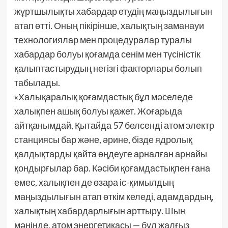
жұртшылықты хабардар етудің маңыздылығын
атап өтті. Оның пікірінше, халықтың заманауи
технологиялар мен процедуралар туралы
хабардар болуы қоғамда сенім мен түсіністік
қалыптастырудың негізгі факторлары болып
табылады.
«Халықаралық қоғамдастық бұл мәселеде
халықпен ашық болуы қажет. Жоғарыда
айтқанымдай, Қытайда 57 белсенді атом электр
станциясы бар және, әрине, бізде ядролық
қалдықтарды қайта өңдеуге арналған арнайы
қондырғылар бар. Кәсіби қоғамдастықпен ғана
емес, халықпен де өзара іс-қимылдың
маңыздылығын атап өткім келеді, адамдардың,
халықтың хабардарлығын арттыру. Шын
мәнінде, атом энергетикасы — бұл жалғыз