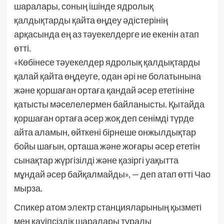
шаралары, соның ішінде ядролық
қалдықтарды қайта өңдеу әдістерінің
арқасында ең аз тәуекелдерге ие екенін атап
өтті.
«Көбінесе тәуекелдер ядролық қалдықтарды
қалай қайта өңдеуге, одан әрі не болатынына
және қоршаған ортаға қандай әсер ететініне
қатысты мәселелермен байланысты. Қытайда
қоршаған ортаға әсер жоқ деп сенімді түрде
айта аламын, өйткені бірнеше онжылдықтар
бойы шағын, орташа және жоғары әсер ететін
сынақтар жүргізілді және қазіргі уақытта
мұндай әсер байқалмайды», — деп атап өтті Чао
мырза.
Спикер атом электр станцияларының қызметі
мен қауіпсіздік шаралары туралы