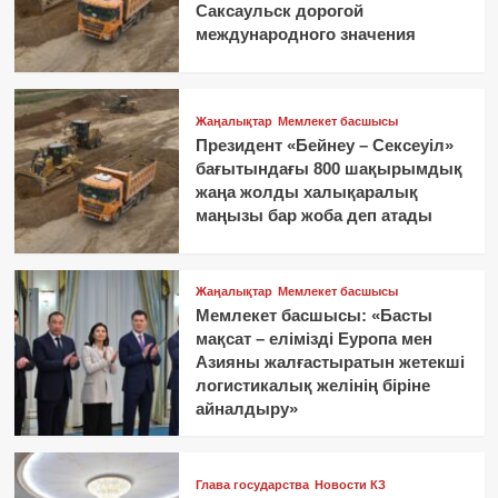
Саксаульск дорогой
международного значения
Жаңалықтар
Мемлекет басшысы
Президент «Бейнеу – Сексеуіл»
бағытындағы 800 шақырымдық
жаңа жолды халықаралық
маңызы бар жоба деп атады
Жаңалықтар
Мемлекет басшысы
Мемлекет басшысы: «Басты
мақсат – елімізді Еуропа мен
Азияны жалғастыратын жетекші
логистикалық желінің біріне
айналдыру»
Глава государства
Новости КЗ