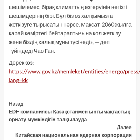
шешім емес, бірақ климаттың өзгеруінің негізгі
шешімдерінің бірі. Бұл біз өз халқымызға
жеткізуге тырысатын нәрсе. Мақсат-2060 жылға
қарай көміртегі бейтараптығына қол жеткізу
және біздің халық мұны түсінеді», — деп
түйіндеді Чао Ган.
Дереккөз:
https://www.gov.kz/memleket/entities/energo/press
lang=kk
Post
Назад
EDF компаниясы Қазақстанмен ынтымақтастық
Navigation
орнату мүмкіндігін талқылауда
Далее
Китайская национальная ядерная корпорация