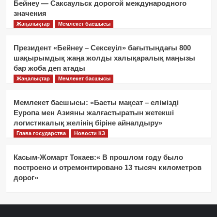
Бейнеу — Саксаульск дорогой международного
значения
Жаңалықтар
Мемлекет басшысы
Президент «Бейнеу – Сексеуіл» бағытындағы 800
шақырымдық жаңа жолды халықаралық маңызы
бар жоба деп атады
Жаңалықтар
Мемлекет басшысы
Мемлекет басшысы: «Басты мақсат – елімізді
Еуропа мен Азияны жалғастыратын жетекші
логистикалық желінің біріне айналдыру»
Глава государства
Новости КЗ
Касым-Жомарт Токаев:« В прошлом году было
построено и отремонтировано 13 тысяч километров
дорог»