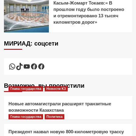
Касым-Жомарт Токаев:« В
прошлом году было построено
и отремонтировано 13 тысяч
километров дорог»
МИРИАД: соцсети
WhatsApp
TikTok
YouTube
Facebook
Facebook
Возможно, вы пропустили
Глава государства
Новости КЗ
Новые автомагистрали расширят транзитные
возможности Казахстана
Глава государства
Политика
Президент назвал новую 800-километровую трассу