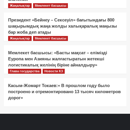
Жаңалықтар
Мемлекет басшысы
Президент «Бейнеу – Сексеуіл» бағытындағы 800
шақырымдық жаңа жолды халықаралық маңызы
бар жоба деп атады
Жаңалықтар
Мемлекет басшысы
Мемлекет басшысы: «Басты мақсат – елімізді
Еуропа мен Азияны жалғастыратын жетекші
логистикалық желінің біріне айналдыру»
Глава государства
Новости КЗ
Касым-Жомарт Токаев:« В прошлом году было
построено и отремонтировано 13 тысяч километров
дорог»