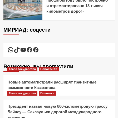
прошлом году было построено
и отремонтировано 13 тысяч
километров дорог»
МИРИАД: соцсети
WhatsApp
TikTok
YouTube
Facebook
Facebook
Возможно, вы пропустили
Глава государства
Новости КЗ
Новые автомагистрали расширят транзитные
возможности Казахстана
Глава государства
Политика
Президент назвал новую 800-километровую трассу
Бейнеу — Саксаульск дорогой международного
значения