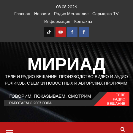
Перейти
08.08.2026
к
Главная
Новости
Радио Мегаполис
Сарыарка TV
содержимому
Информация
Контакты
TT
Youtube
FB1
FB2
МИРИАД
ТЕЛЕ И РАДИО ВЕЩАНИЕ. ПРОИЗВОДСТВО ВИДЕО И АУДИО
РОЛИКОВ. СЪЁМКИ НОВОСТНЫХ И АВТОРСКИХ ПРОГРАММ.
Основное
меню