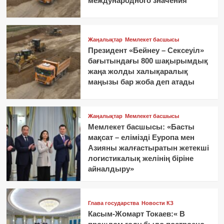
международного значения
Жаңалықтар
Мемлекет басшысы
Президент «Бейнеу – Сексеуіл»
бағытындағы 800 шақырымдық
жаңа жолды халықаралық
маңызы бар жоба деп атады
Жаңалықтар
Мемлекет басшысы
Мемлекет басшысы: «Басты
мақсат – елімізді Еуропа мен
Азияны жалғастыратын жетекші
логистикалық желінің біріне
айналдыру»
Глава государства
Новости КЗ
Касым-Жомарт Токаев:« В