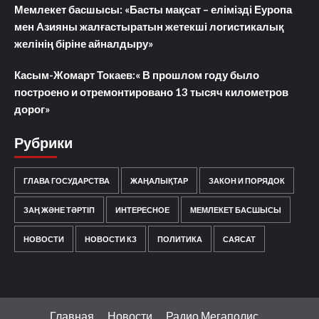
Мемлекет басшысы: «Басты мақсат – елімізді Еуропа
мен Азияны жалғастыратын жетекші логистикалық
желінің біріне айналдыру»
Касым-Жомарт Токаев:« В прошлом году было
построено и отремонтировано 13 тысяч километров
дорог»
Рубрики
ГЛАВА ГОСУДАРСТВА
ЖАҢАЛЫҚТАР
ЗАКОН И ПОРЯДОК
ЗАҢ ЖӘНЕ ТӘРТІП
ИНТЕРЕСНОЕ
МЕМЛЕКЕТ БАСШЫСЫ
НОВОСТИ
НОВОСТИ КЗ
ПОЛИТИКА
САЯСАТ
Главная
Новости
Радио Мегаполис