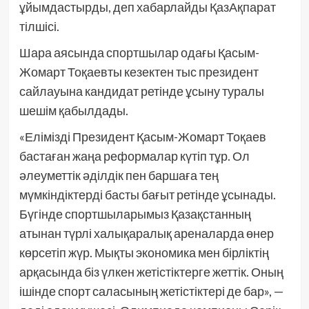
ұйымдастырды, деп хабарлайды ҚазАқпарат
тілшісі.
Шара аясында спортшылар одағы Қасым-
Жомарт Тоқаевты кезектен тыс президент
сайлауына кандидат ретінде ұсыну туралы
шешім қабылдады.
«Елімізді Президент Қасым-Жомарт Тоқаев
бастаған жаңа реформалар күтіп тұр. Ол
әлеуметтік әділдік пен баршаға тең
мүмкіндіктерді басты бағыт ретінде ұсынады.
Бүгінде спортшыларымыз Қазақстанның
атынан түрлі халықаралық ареналарда өнер
көрсетіп жүр. Мықты экономика мен бірліктің
арқасында біз үлкен жетістіктерге жеттік. Оның
ішінде спорт саласының жетістіктері де бар», —