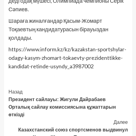
деді одақ мүшесі, Олимпиада чемпионы Серік
Сәпиев.
Шараға жиналғандар Қасым-Жомарт
Тоқаевтың кандидатурасын бірауыздан
қолдады.
https://www.inform.kz/kz/kazakstan-sportshylar-
odagy-kasym-zhomart-tokaevty-prezidenttikke-
kandidat-retinde-usyndy_a3987002
Post
Назад
Президент сайлауы: Жигули Дайрабаев
Navigation
Орталық сайлау комиссиясына құжаттарын
өткізді
Далее
Казахстанский союз спортсменов выдвинул