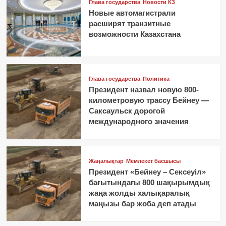
Глава государства
Новости КЗ
Новые автомагистрали
расширят транзитные
возможности Казахстана
Глава государства
Политика
Президент назвал новую 800-
километровую трассу Бейнеу —
Саксаульск дорогой
международного значения
Жаңалықтар
Мемлекет басшысы
Президент «Бейнеу – Сексеуіл»
бағытындағы 800 шақырымдық
жаңа жолды халықаралық
маңызы бар жоба деп атады