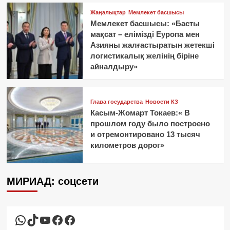
Жаңалықтар
Мемлекет басшысы
Мемлекет басшысы: «Басты
мақсат – елімізді Еуропа мен
Азияны жалғастыратын жетекші
логистикалық желінің біріне
айналдыру»
Глава государства
Новости КЗ
Касым-Жомарт Токаев:« В
прошлом году было построено
и отремонтировано 13 тысяч
километров дорог»
МИРИАД: соцсети
WhatsApp
TikTok
YouTube
Facebook
Facebook