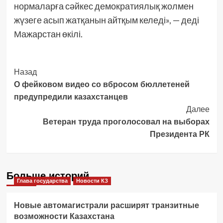
нормаларға сәйкес демократиялық жолмен
жүзеге асып жатқанын айтқым келеді», — деді
Мажарстан өкілі.
Post
Назад
О фейковом видео со вбросом бюллетеней
Navigation
предупредили казахстанцев
Далее
Ветеран труда проголосовал на выборах
Президента РК
Больше историй
Глава государства
Новости КЗ
Новые автомагистрали расширят транзитные
возможности Казахстана