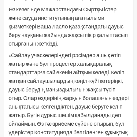
Өз кезегінде Мажарстандағы Сыртқы істер
және сауда институтының аға ғылыми
қызметкері Ваша Ласло Қазақстандағы дауыс
беру науқаны жайында жақсы пікір қалыптасып
отырғанын жеткізді.
«Сайлау учаскелеріндегі рәсімдер ашық өтіп
жатыр және бұл процестер халықаралық
стандарттарға сай екенін айтқым келеді. Келіп
жатқан сайлаушылардың көңіл-күйі көтеріңкі,
дауыс берудің маңыздылығын жақсы түсіп
отыр. Олар өздерінің жарқын болашағын өздері
анықтағысы келгендіктен, дауыс беруге келіп
жатыр. Бүгін дұрыс шешім қабылданады деп
ойлаймын. Өз тәжірибеме сүйене отырып, бұл
үдерістер Конституцияда белгіленген құқықтық