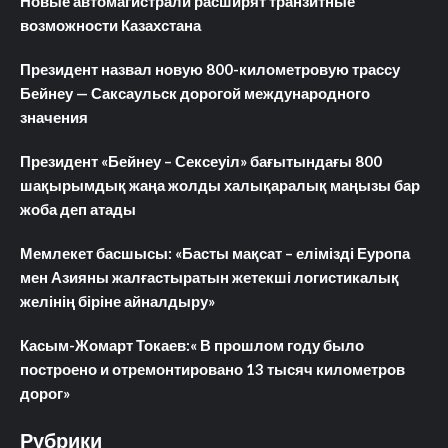
Новые автомагистрали расширят транзитные
возможности Казахстана
Президент назвал новую 800-километровую трассу
Бейнеу — Саксаульск дорогой международного
значения
Президент «Бейнеу – Сексеуіл» бағытындағы 800
шақырымдық жаңа жолды халықаралық маңызы бар
жоба деп атады
Мемлекет басшысы: «Басты мақсат – елімізді Еуропа
мен Азияны жалғастыратын жетекші логистикалық
желінің біріне айналдыру»
Касым-Жомарт Токаев:« В прошлом году было
построено и отремонтировано 13 тысяч километров
дорог»
Рубрики