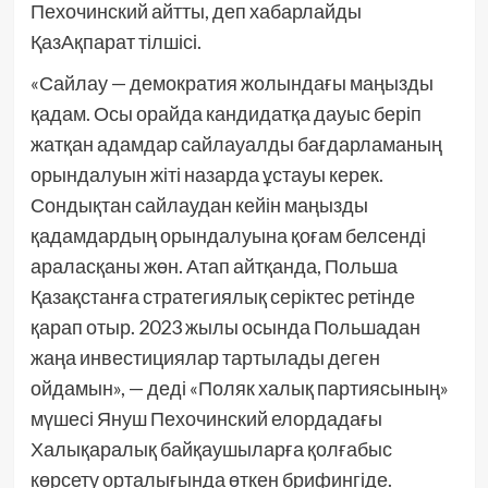
Пехочинский айтты, деп хабарлайды
ҚазАқпарат тілшісі.
«Сайлау — демократия жолындағы маңызды
қадам. Осы орайда кандидатқа дауыс беріп
жатқан адамдар сайлауалды бағдарламаның
орындалуын жіті назарда ұстауы керек.
Сондықтан сайлаудан кейін маңызды
қадамдардың орындалуына қоғам белсенді
араласқаны жөн. Атап айтқанда, Польша
Қазақстанға стратегиялық серіктес ретінде
қарап отыр. 2023 жылы осында Польшадан
жаңа инвестициялар тартылады деген
ойдамын», — деді «Поляк халық партиясының»
мүшесі Януш Пехочинский елордадағы
Халықаралық байқаушыларға қолғабыс
көрсету орталығында өткен брифингіде.