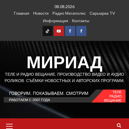
Перейти
08.08.2026
к
Главная
Новости
Радио Мегаполис
Сарыарка TV
содержимому
Информация
Контакты
TT
Youtube
FB1
FB2
МИРИАД
ТЕЛЕ И РАДИО ВЕЩАНИЕ. ПРОИЗВОДСТВО ВИДЕО И АУДИО
РОЛИКОВ. СЪЁМКИ НОВОСТНЫХ И АВТОРСКИХ ПРОГРАММ.
Основное
меню