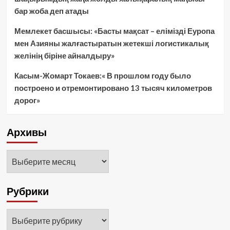
бар жоба деп атады
Мемлекет басшысы: «Басты мақсат – елімізді Еуропа
мен Азияны жалғастыратын жетекші логистикалық
желінің біріне айналдыру»
Касым-Жомарт Токаев:« В прошлом году было
построено и отремонтировано 13 тысяч километров
дорог»
Архивы
Архивы
Рубрики
Рубрики