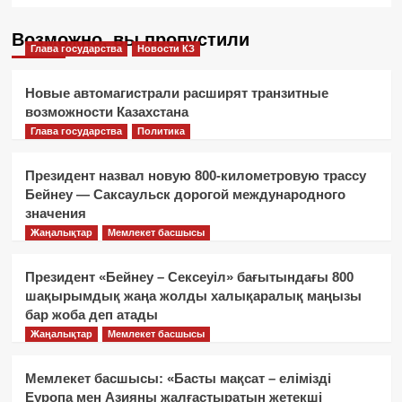
Возможно, вы пропустили
Глава государства
Новости КЗ
Новые автомагистрали расширят транзитные
возможности Казахстана
Глава государства
Политика
Президент назвал новую 800-километровую трассу
Бейнеу — Саксаульск дорогой международного
значения
Жаңалықтар
Мемлекет басшысы
Президент «Бейнеу – Сексеуіл» бағытындағы 800
шақырымдық жаңа жолды халықаралық маңызы
бар жоба деп атады
Жаңалықтар
Мемлекет басшысы
Мемлекет басшысы: «Басты мақсат – елімізді
Еуропа мен Азияны жалғастыратын жетекші