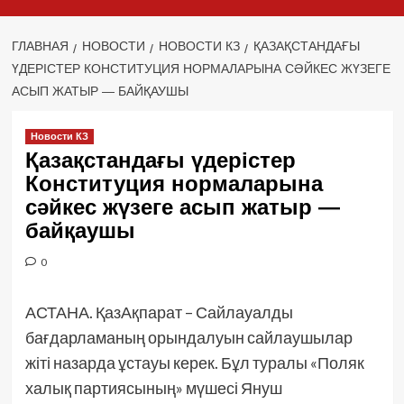
ГЛАВНАЯ
НОВОСТИ
НОВОСТИ КЗ
ҚАЗАҚСТАНДАҒЫ
ҮДЕРІСТЕР КОНСТИТУЦИЯ НОРМАЛАРЫНА СӘЙКЕС ЖҮЗЕГЕ
АСЫП ЖАТЫР — БАЙҚАУШЫ
Новости КЗ
Қазақстандағы үдерістер
Конституция нормаларына
сәйкес жүзеге асып жатыр —
байқаушы
0
АСТАНА. ҚазАқпарат – Сайлауалды
бағдарламаның орындалуын сайлаушылар
жіті назарда ұстауы керек. Бұл туралы «Поляк
халық партиясының» мүшесі Януш