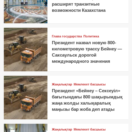
расширят транзитные
возможности Казахстана
Глава государства
Политика
Президент назвал новую 800-
километровую трассу Бейнеу —
Саксаульск дорогой
международного значения
Жаңалықтар
Мемлекет басшысы
Президент «Бейнеу – Сексеуіл»
бағытындағы 800 шақырымдық
жаңа жолды халықаралық
маңызы бар жоба деп атады
Жаңалықтар
Мемлекет басшысы