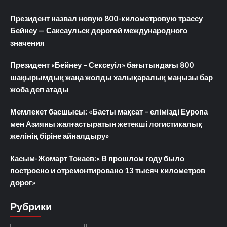
Президент назвал новую 800-километровую трассу
Бейнеу — Саксаульск дорогой международного
значения
Президент «Бейнеу – Сексеуіл» бағытындағы 800
шақырымдық жаңа жолды халықаралық маңызы бар
жоба деп атады
Мемлекет басшысы: «Басты мақсат – елімізді Еуропа
мен Азияны жалғастыратын жетекші логистикалық
желінің біріне айналдыру»
Касым-Жомарт Токаев:« В прошлом году было
построено и отремонтировано 13 тысяч километров
дорог»
Рубрики