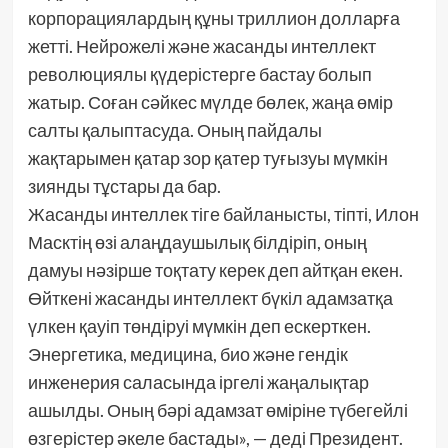
корпорациялардың құны триллион долларға
жетті. Нейрожелі және жасанды интеллект
революциялы қүдерістерге бастау болып
жатыр. Соған сәйкес мүлде бөлек, жаңа өмір
салты қалыптасуда. Оның пайдалы
жақтарымен қатар зор қатер туғызуы мүмкін
зиянды тұстары да бар.
Жасанды интеллек тіге байланысты, тіпті, Илон
Масктің өзі алаңдаушылық білдіріп, оның
дамуы нәзірше тоқтату керек деп айтқан екен.
Өйткені жасанды интеллект бүкіл адамзатқа
үлкен қауіп төндіруі мүмкін деп ескерткен.
Энергетика, медицина, био және гендік
инженерия саласында іргелі жаңалықтар
ашылды. Оның бәрі адамзат өміріне түбегейлі
өзгерістер әкеле бастады», — деді Президент.