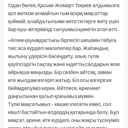
Одан бөлек, Қасым-Жомарт Тоқаев алдымызға
қол жеткізе алмайтын тым асқақ мақсаттар
қоймай, алайда ғылыми жетістіктерге жету үшін
бар күш-жігерімізді салуымыз қажетін атап өтті.
«Әлем қауымдастығы бірлесіп шешімін табуға
тиіс аса күрделі мәселелер бар. Жаһандық
жылыну үдерісін бәсеңдету, азық-түлік
қауіпсіздігін сақтау және індеттің салдарын жою
айрықша маңызды. Бір сөзбен айтсақ, заман
өте жылдам өзгеріп жатыр. Біз осы өзгеріске
бейімделуіміз керек. Әйтпесе, өркениет
даңғылынан қалып қоюымыз мүмкін.
Түпкі мақсатымыз – көшке ілесетін емес, сол
көшті бастайтын елдердің қатарында болу. Бұл
мақсат, әрине, өте күрделі, оны жақсы түсінуіміз