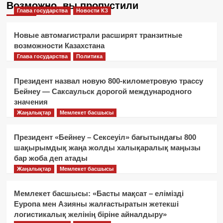
Возможно, вы пропустили
Глава государства
Новости КЗ
Новые автомагистрали расширят транзитные
возможности Казахстана
Глава государства
Политика
Президент назвал новую 800-километровую трассу
Бейнеу — Саксаульск дорогой международного
значения
Жаңалықтар
Мемлекет басшысы
Президент «Бейнеу – Сексеуіл» бағытындағы 800
шақырымдық жаңа жолды халықаралық маңызы
бар жоба деп атады
Жаңалықтар
Мемлекет басшысы
Мемлекет басшысы: «Басты мақсат – елімізді
Еуропа мен Азияны жалғастыратын жетекші
логистикалық желінің біріне айналдыру»