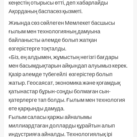
кеңестің отырысы өтті, деп хабарлайды
Ақорданың баспасөз қызметі.
Жиында сөз сөйлеген Мемлекет басшысы
ғылым мен технологияның дамуына
байланысты әлемде болып жатқан
өзгерістерге тоқталды.
«Біз, ең алдымен, жұмыстың негізгі бағдары
мен басымдықтарын айқындап алуымыз керек.
Қазір әлемде түбегейлі өзгерістер болып
жатыр. Геосаясат, экономика және қоғамдық
қатынастар бұрын-соңды болмаған сын-
қатерлерге тап болды. Ғылым мен технология
өте қарқынды дамуда.
Ғылым саласы қаржы айналымы
миллиардтаған долларды құрайтын алып
индустрияға айналды. Технологиялық ірі