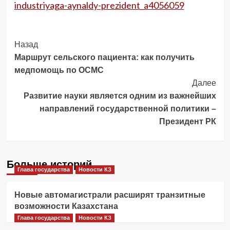
industriyaga-aynaldy-prezident_a4056059
Post
Назад
Маршрут сельского пациента: как получить
Navigation
медпомощь по ОСМС
Далее
Развитие науки является одним из важнейших
направлений государственной политики –
Президент РК
Больше историй
Глава государства
Новости КЗ
Новые автомагистрали расширят транзитные
возможности Казахстана
Глава государства
Новости КЗ