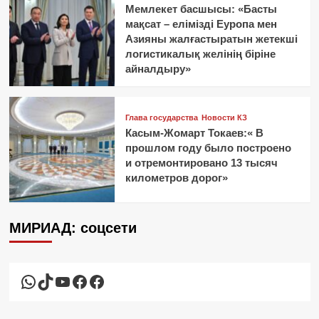
Мемлекет басшысы: «Басты
мақсат – елімізді Еуропа мен
Азияны жалғастыратын жетекші
логистикалық желінің біріне
айналдыру»
Глава государства
Новости КЗ
Касым-Жомарт Токаев:« В
прошлом году было построено
и отремонтировано 13 тысяч
километров дорог»
МИРИАД: соцсети
WhatsApp
TikTok
YouTube
Facebook
Facebook