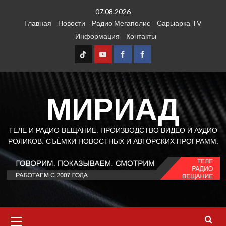
Перейти
07.08.2026
к
Главная
Новости
Радио Мегаполис
Сарыарка TV
содержимому
Информация
Контакты
TT
Youtube
FB1
FB2
МИРИАД
ТЕЛЕ И РАДИО ВЕЩАНИЕ. ПРОИЗВОДСТВО ВИДЕО И АУДИО
РОЛИКОВ. СЪЁМКИ НОВОСТНЫХ И АВТОРСКИХ ПРОГРАММ.
Основное
меню