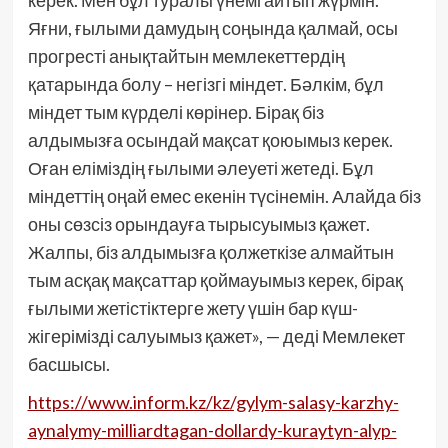
керек. Мен бұл туралы үнемі айтып жүрмін.
Яғни, ғылыми дамудың соңында қалмай, осы
прогресті анықтайтын мемлекеттердің
қатарында болу – негізгі міндет. Бәлкім, бұл
міндет тым күрделі көрінер. Бірақ біз
алдымызға осындай мақсат қоюымыз керек.
Оған еліміздің ғылыми әлеуеті жетеді. Бұл
міндеттің оңай емес екенін түсінемін. Алайда біз
оны сөзсіз орындауға тырысуымыз қажет.
Жалпы, біз алдымызға қолжеткізе алмайтын
тым асқақ мақсаттар қоймауымыз керек, бірақ
ғылыми жетістіктерге жету үшін бар күш-
жігерімізді салуымыз қажет», — деді Мемлекет
басшысы.
https://www.inform.kz/kz/gylym-salasy-karzhy-
aynalymy-milliardtagan-dollardy-kuraytyn-alyp-