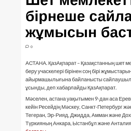
Шет мемлекет
бірнеше сайла
жұмысын бас
0
АСТАНА. ҚазАқпарат – Қазақстанның шет ме
беру учаскелері бірінен соң бірі жұмыстары
айырмашылығына байланысты сайлаушылар
ұсынды, деп хабарлайды ҚазАқпарат.
Мәселен, астана уақытымен 9-дан аса Ерева
кейін Ресейдің Мәскеу, Санкт-Петербург ж
Тегеран, Эр-Рияд, Джидда, Амман және До
Түркияның Анкара, Ыстанбұл және Антали