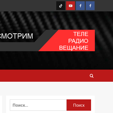
TT
Youtube
FB1
FB2
Найти: