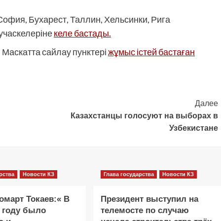
София, Бухарест, Таллин, Хельсинки, Рига
учаскелеріне
келе бастады.
 Маскатта сайлау пунктері
жұмыс істей бастаған
Далее
Казахстанцы голосуют на выборах в
Узбекистане
рства
Новости КЗ
Глава государства
Новости КЗ
март Токаев:« В
Президент выступил на
 году было
телемосте по случаю