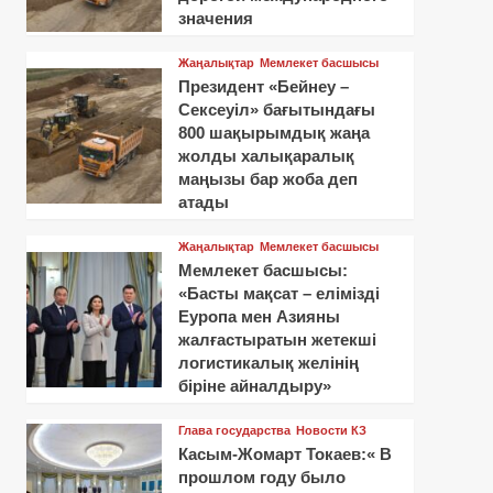
значения
Жаңалықтар
Мемлекет басшысы
Президент «Бейнеу –
Сексеуіл» бағытындағы
800 шақырымдық жаңа
жолды халықаралық
маңызы бар жоба деп
атады
Жаңалықтар
Мемлекет басшысы
Мемлекет басшысы:
«Басты мақсат – елімізді
Еуропа мен Азияны
жалғастыратын жетекші
логистикалық желінің
біріне айналдыру»
Глава государства
Новости КЗ
Касым-Жомарт Токаев:« В
прошлом году было