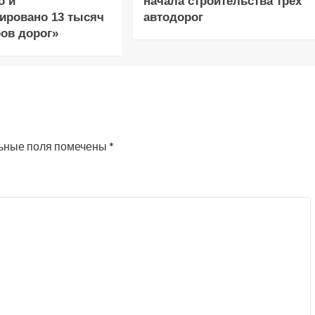
о и
начала строительства трёх
ировано 13 тысяч
автодорог
ов дорог»
ьные поля помечены
*