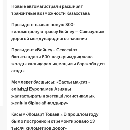
Новые автомагистрали расширят
транзитные возможности Казахстана
Президент назвал новую 800-
километровую трассу Бейнеу — Саксаульск
дорогой международного значения
Президент «Бейнеу – Сексеуіл»
бағытындағы 800 шақырымдық жаңа
жолды халықаралық маңызы бар жоба деп
атады
Мемлекет басшысы: «Басты мақсат –
елімізді Еуропа мен Азияны
жалғастыратын жетекші логистикалық
желінің біріне айналдыру»
Касым-Жомарт Токаев:« В прошлом году
было построено и отремонтировано 13
тысяч километров дорог»