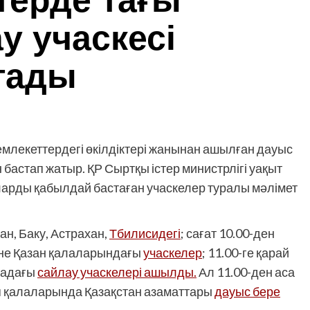
терде тағы
у учаскесі
тады
млекеттердегі өкілдіктері жанынан ашылған дауыс
н бастап жатыр. ҚР Сыртқы істер министрлігі уақыт
ды қабылдай бастаған учаскелер туралы мәлімет
н, Баку, Астрахан,
Тбилисидегі
; сағат 10.00-ден
әне Қазан қалаларындағы
учаскелер
; 11.00-ге қарай
хадағы
сайлау учаскелері ашылды.
Ал 11.00-ден аса
я қалаларында Қазақстан азаматтары
дауыс бере