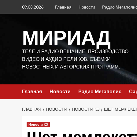
Перейти
09.08.2026
Главная
Новости
Радио Мегаполи
к
содержимому
МИРИАД
ТЕЛЕ И РАДИО ВЕЩАНИЕ. ПРОИЗВОДСТВО
ВИДЕО И АУДИО РОЛИКОВ. СЪЁМКИ
НОВОСТНЫХ И АВТОРСКИХ ПРОГРАММ.
Главная
Новости
Радио Мегаполис
Са
ГЛАВНАЯ
НОВОСТИ
НОВОСТИ КЗ
ШЕТ МЕМЛЕКЕТ
Новости КЗ