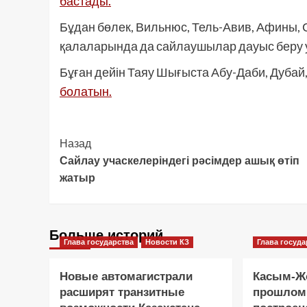
бастады.
Бұдан бөлек, Вильнюс, Тель-Авив, Афины, 
қалаларында да сайлаушылар дауыс беру 
Бұған дейін Таяу Шығыста Абу-Даби, Дубай,
болатын.
Post
Назад
Сайлау учаскелеріндегі рәсімдер ашық өтіп
Navigation
жатыр
Больше историй
Глава государства
Новости КЗ
Глава госуда
Новые автомагистрали
Касым-Жо
расширят транзитные
прошлом