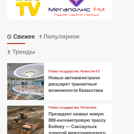
Свежее
Популярное
Тренды
Глава государства
Новости КЗ
Новые автомагистрали
расширят транзитные
возможности Казахстана
Глава государства
Политика
Президент назвал новую
800-километровую трассу
Бейнеу — Саксаульск
дорогой международного