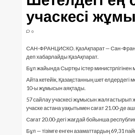
Шетелдегі ең 
учаскесі жұм
0
САН-ФРАНЦИСКО. ҚазАқпарат — Сан-Франци
деп хабарлайды ҚазАқпарат.
Бұл жайында Сыртқы істер министрлігінен 
Айта кетейік, Қазақстанның шет елдердегі 
10-ы жұмысын аяқтады.
57 сайлау учаскесі жұмысын жалғастырып 
учаске астана уақытымен сағат 21.00-де 
Сағат 20.00-дегі жағдай бойынша республ
Бұл — тізімге енген азаматтардың 69,31 па