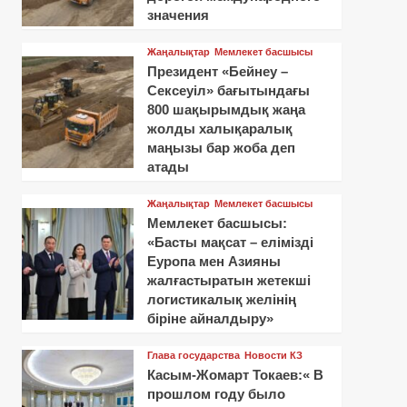
значения
Жаңалықтар
Мемлекет басшысы
Президент «Бейнеу –
Сексеуіл» бағытындағы
800 шақырымдық жаңа
жолды халықаралық
маңызы бар жоба деп
атады
Жаңалықтар
Мемлекет басшысы
Мемлекет басшысы:
«Басты мақсат – елімізді
Еуропа мен Азияны
жалғастыратын жетекші
логистикалық желінің
біріне айналдыру»
Глава государства
Новости КЗ
Касым-Жомарт Токаев:« В
прошлом году было