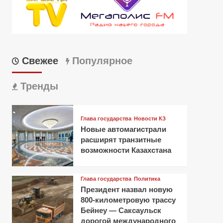
Свежее
Популярное
Тренды
Глава государства
Новости КЗ
Новые автомагистрали
расширят транзитные
возможности Казахстана
Глава государства
Политика
Президент назвал новую
800-километровую трассу
Бейнеу — Саксаульск
дорогой международного