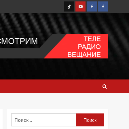
TT
Youtube
FB1
FB2
Найти: