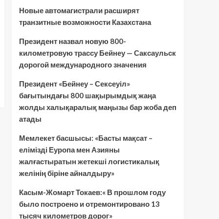
Новые автомагистрали расширят
транзитные возможности Казахстана
Президент назвал новую 800-
километровую трассу Бейнеу — Саксаульск
дорогой международного значения
Президент «Бейнеу – Сексеуіл»
бағытындағы 800 шақырымдық жаңа
жолды халықаралық маңызы бар жоба деп
атады
Мемлекет басшысы: «Басты мақсат –
елімізді Еуропа мен Азияны
жалғастыратын жетекші логистикалық
желінің біріне айналдыру»
Касым-Жомарт Токаев:« В прошлом году
было построено и отремонтировано 13
тысяч километров дорог»