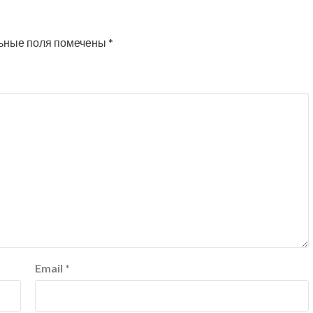
ьные поля помечены
*
Email
*