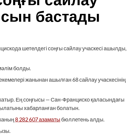
соңғы сайлау
ысын бастады
скода шетелдегі соңғы сайлау учаскесі ашылды,
мәлім болды.
мекемелері жанынан ашылған 68 сайлау учаскесінің
жатыр. Ең соңғысы — Сан-Франциско қаласындағы
ашылатыны хабарланған болатын.
иканың
8 282 607 азаматы
бюллетень алды.
йызы.