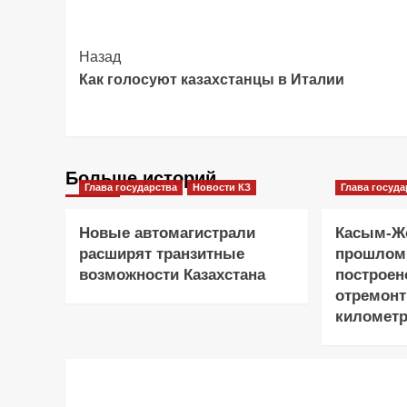
Post
Назад
Как голосуют казахстанцы в Италии
Navigation
Больше историй
Глава государства
Новости КЗ
Глава госуда
Новые автомагистрали
Касым-Жо
расширят транзитные
прошлом
возможности Казахстана
построен
отремонт
километр