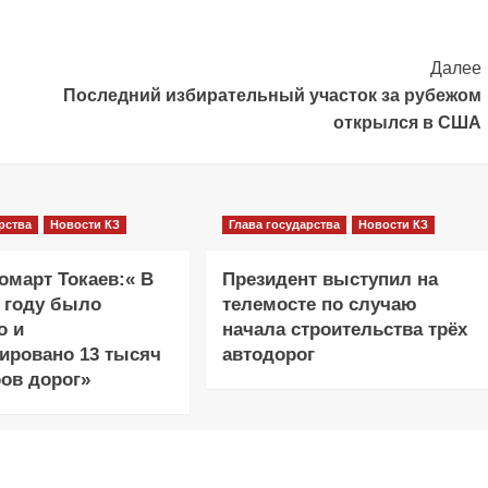
Далее
Последний избирательный участок за рубежом
открылся в США
рства
Новости КЗ
Глава государства
Новости КЗ
март Токаев:« В
Президент выступил на
 году было
телемосте по случаю
о и
начала строительства трёх
ировано 13 тысяч
автодорог
ов дорог»