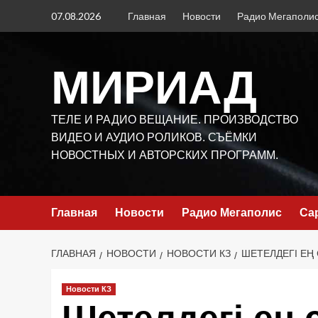
Перейти
07.08.2026
Главная
Новости
Радио Мегаполи
к
содержимому
МИРИАД
ТЕЛЕ И РАДИО ВЕЩАНИЕ. ПРОИЗВОДСТВО
ВИДЕО И АУДИО РОЛИКОВ. СЪЁМКИ
НОВОСТНЫХ И АВТОРСКИХ ПРОГРАММ.
Главная
Новости
Радио Мегаполис
Са
ГЛАВНАЯ
НОВОСТИ
НОВОСТИ КЗ
ШЕТЕЛДЕГІ ЕҢ
Новости КЗ