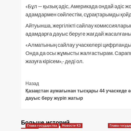
«Бұл — қызық әдіс, Америкада ондай әдіс ж
адамдармен сөйлестім, сұрақтарымды қойды
Айтуынша, жергілікті сайлау комиссияларын
адамдарға дауыс беруге жағдай жасалғаны
«Алматының сайлау учаскелері цифрландыр
Онда да осы жұмысты жалғастырам. Сарапш
жазуға кірісем»,- деді ол.
Post
Назад
Қазақстан аумағынан тысқары 44 учаскеде ә
Navigation
дауыс беру жүріп жатыр
Больше историй
Глава государства
Новости КЗ
Глава госуда