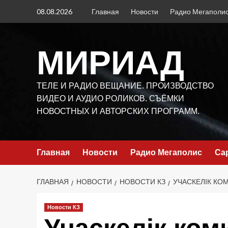
Перейти
08.08.2026
Главная
Новости
Радио Мегаполи
к
содержимому
МИРИАД
ТЕЛЕ И РАДИО ВЕЩАНИЕ. ПРОИЗВОДСТВО
ВИДЕО И АУДИО РОЛИКОВ. СЪЁМКИ
НОВОСТНЫХ И АВТОРСКИХ ПРОГРАММ.
Главная
Новости
Радио Мегаполис
Са
ГЛАВНАЯ
НОВОСТИ
НОВОСТИ КЗ
УЧАСКЕЛІК КО
Новости КЗ