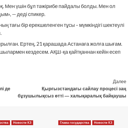
оқ. Мен үшін бұл тәжірибе пайдалы болды. Мен ол
м», — деді спикер.
ың тағы бір ерекшеленген тұсы – мүмкіндігі шектеулі
.
ылған. Ертең, 21 қарашада Астанаға жолға шығам.
ылармен кездесем. АҚШ-қа қайтқаннан кейін есеп
Далее
лі де
Қырғызстандағы сайлау процесі заң
бұзушылықсыз өтті — халықаралық байқаушы
рства
Новости КЗ
Глава государства
Новости КЗ