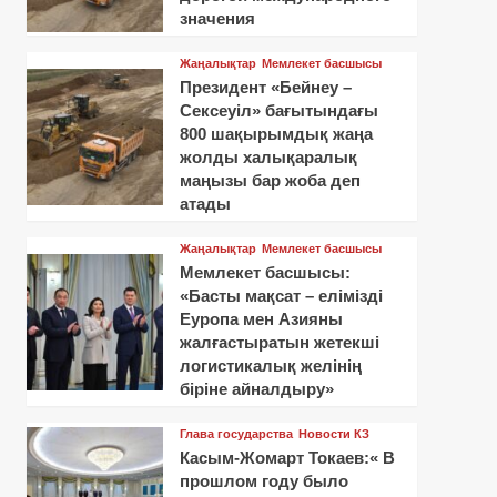
значения
Жаңалықтар
Мемлекет басшысы
Президент «Бейнеу –
Сексеуіл» бағытындағы
800 шақырымдық жаңа
жолды халықаралық
маңызы бар жоба деп
атады
Жаңалықтар
Мемлекет басшысы
Мемлекет басшысы:
«Басты мақсат – елімізді
Еуропа мен Азияны
жалғастыратын жетекші
логистикалық желінің
біріне айналдыру»
Глава государства
Новости КЗ
Касым-Жомарт Токаев:« В
прошлом году было