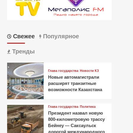
Свежее
Популярное
Тренды
Глава государства
Новости КЗ
Новые автомагистрали
расширят транзитные
возможности Казахстана
Глава государства
Политика
Президент назвал новую
800-километровую трассу
Бейнеу — Саксаульск
дорогой международного