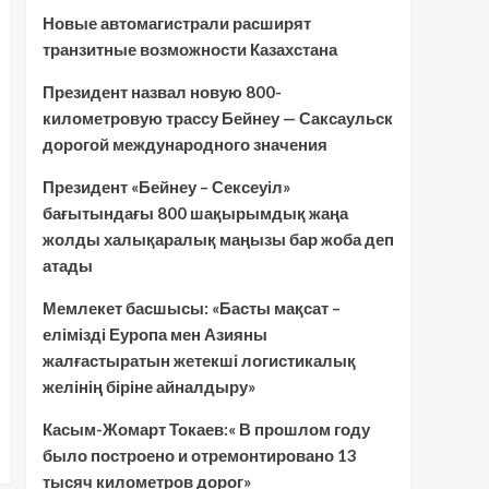
Новые автомагистрали расширят
транзитные возможности Казахстана
Президент назвал новую 800-
километровую трассу Бейнеу — Саксаульск
дорогой международного значения
Президент «Бейнеу – Сексеуіл»
бағытындағы 800 шақырымдық жаңа
жолды халықаралық маңызы бар жоба деп
атады
Мемлекет басшысы: «Басты мақсат –
елімізді Еуропа мен Азияны
жалғастыратын жетекші логистикалық
желінің біріне айналдыру»
Касым-Жомарт Токаев:« В прошлом году
было построено и отремонтировано 13
тысяч километров дорог»