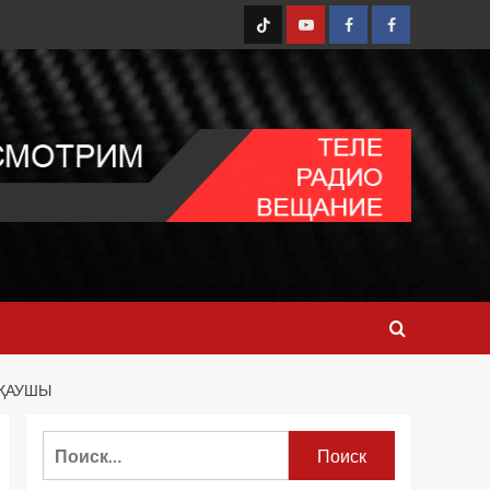
TT
Youtube
FB1
FB2
ЙҚАУШЫ
Найти: