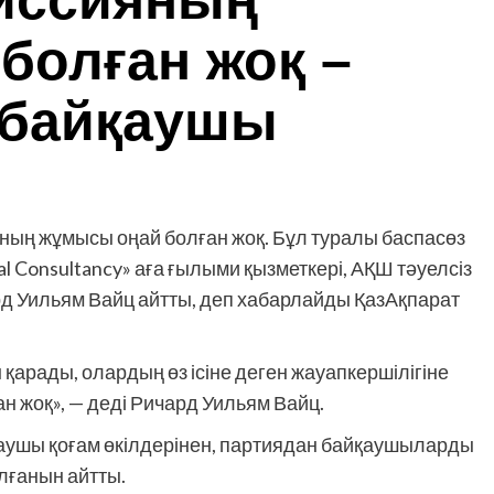
миссияның
болған жоқ –
 байқаушы
ның жұмысы оңай болған жоқ. Бұл туралы баспасөз
 Consultancy» аға ғылыми қызметкері, АҚШ тәуелсіз
 Уильям Вайц айтты, деп хабарлайды ҚазАқпарат
 қарады, олардың өз ісіне деген жауапкершілігіне
н жоқ», — деді Ричард Уильям Вайц.
ушы қоғам өкілдерінен, партиядан байқаушыларды
лғанын айтты.