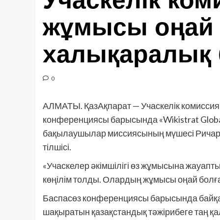
Учаскелік ко
жұмысы оңай 
халықаралық
0
АЛМАТЫ. ҚазАқпарат — Учаскелік комиссия
конференциясы барысында «Wikistrat Global
бақылаушылар миссиясының мүшесі Ричард
тілшісі.
«Учаскелер әкімшілігі өз жұмысына жауапты
көңілім толды. Олардың жұмысы оңай болға
Баспасөз конференциясы барысында байқа
шақыратын қазақстандық тәжірибеге таң қа