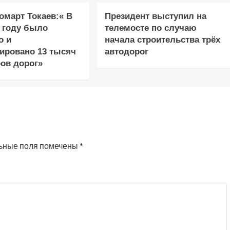
март Токаев:« В
Президент выступил на
 году было
телемосте по случаю
о и
начала строительства трёх
ировано 13 тысяч
автодорог
ов дорог»
ьные поля помечены
*