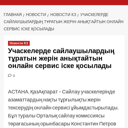
ГЛАВНАЯ
НОВОСТИ
НОВОСТИ КЗ
УЧАСКЕЛЕРДЕ
САЙЛАУШЫЛАРДЫҢ ТҰРАТЫН ЖЕРІН АНЫҚТАЙТЫН ОНЛАЙН
СЕРВИС ІСКЕ ҚОСЫЛАДЫ
Новости КЗ
Учаскелерде сайлаушылардың
тұратын жерін анықтайтын
онлайн сервис іске қосылады
0
АСТАНА. ҚазАқпарат – Сайлау учаскелерінде
азаматтардың нақты тұрғылықты жерін
тексерудің онлайн сервисі ұйымдастырылады.
Бұл туралы Орталық сайлау комиссиясы
төрағасының орынбасары Константин Петров