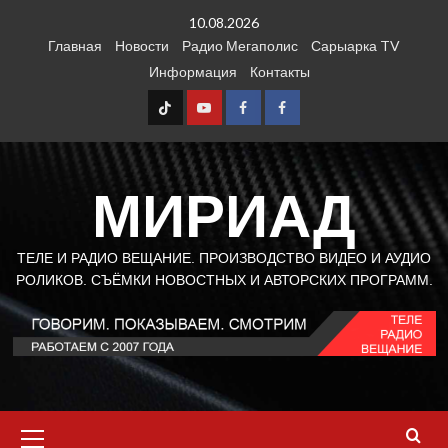
Перейти
10.08.2026
к
Главная
Новости
Радио Мегаполис
Сарыарка TV
содержимому
Информация
Контакты
TT
Youtube
FB1
FB2
МИРИАД
ТЕЛЕ И РАДИО ВЕЩАНИЕ. ПРОИЗВОДСТВО ВИДЕО И АУДИО
РОЛИКОВ. СЪЁМКИ НОВОСТНЫХ И АВТОРСКИХ ПРОГРАММ.
Основное
меню