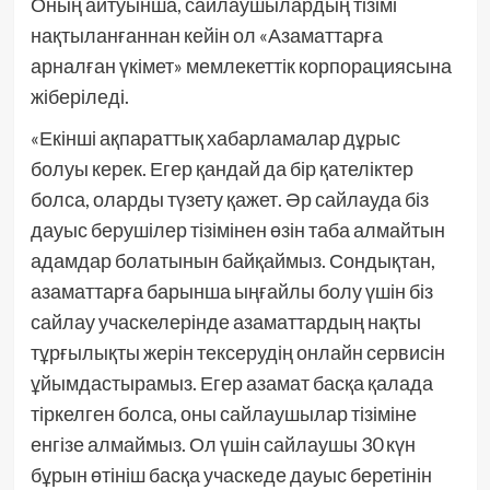
Оның айтуынша, сайлаушылардың тізімі
нақтыланғаннан кейін ол «Азаматтарға
арналған үкімет» мемлекеттік корпорациясына
жіберіледі.
«Екінші ақпараттық хабарламалар дұрыс
болуы керек. Егер қандай да бір қателіктер
болса, оларды түзету қажет. Әр сайлауда біз
дауыс берушілер тізімінен өзін таба алмайтын
адамдар болатынын байқаймыз. Сондықтан,
азаматтарға барынша ыңғайлы болу үшін біз
сайлау учаскелерінде азаматтардың нақты
тұрғылықты жерін тексерудің онлайн сервисін
ұйымдастырамыз. Егер азамат басқа қалада
тіркелген болса, оны сайлаушылар тізіміне
енгізе алмаймыз. Ол үшін сайлаушы 30 күн
бұрын өтініш басқа учаскеде дауыс беретінін