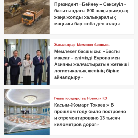
Президент «Бейнеу – Сексеуіл»
бағытындағы 800 шақырымдық
жаңа жолды халықаралық
маңызы бар жоба деп атады
Жаңалықтар
Мемлекет басшысы
Мемлекет басшысы: «Басты
мақсат – елімізді Еуропа мен
Азияны жалғастыратын жетекші
логистикалық желінің біріне
айналдыру»
Глава государства
Новости КЗ
Касым-Жомарт Токаев:« В
прошлом году было построено
и отремонтировано 13 тысяч
километров дорог»