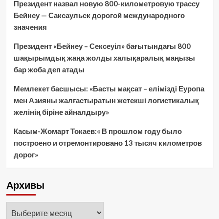
Президент назвал новую 800-километровую трассу
Бейнеу — Саксаульск дорогой международного
значения
Президент «Бейнеу – Сексеуіл» бағытындағы 800
шақырымдық жаңа жолды халықаралық маңызы
бар жоба деп атады
Мемлекет басшысы: «Басты мақсат – елімізді Еуропа
мен Азияны жалғастыратын жетекші логистикалық
желінің біріне айналдыру»
Касым-Жомарт Токаев:« В прошлом году было
построено и отремонтировано 13 тысяч километров
дорог»
Архивы
Архивы