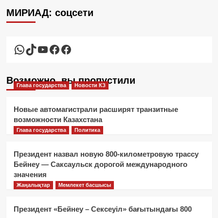
МИРИАД: соцсети
WhatsApp
TikTok
YouTube
Facebook
Facebook
Возможно, вы пропустили
Глава государства
Новости КЗ
Новые автомагистрали расширят транзитные
возможности Казахстана
Глава государства
Политика
Президент назвал новую 800-километровую трассу
Бейнеу — Саксаульск дорогой международного
значения
Жаңалықтар
Мемлекет басшысы
Президент «Бейнеу – Сексеуіл» бағытындағы 800