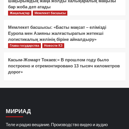
шақырымдық жаңа жолды халықаралық маңызы
бар жоба деп атады
Жаңалықтар
Мемлекет басшысы
Мемлекет басшысы: «Басты мақсат – елімізді
Еуропа мен Азияны жалғастыратын жетекші
логистикалық желінің біріне айналдыру»
Глава государства
Новости КЗ
Касым-Жомарт Токаев:« В прошлом году было
построено и отремонтировано 13 тысяч километров
дорог»
МИРИАД
Теле и радио вещание. Производство видео и аудио