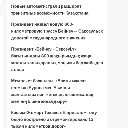
Новые автомагистрали расширят
транзитные возможности Казахстана
Президент назвал новую 800-
километровую трассу Бейнеу — Саксаульск
дорогой международного значения
Президент «Бейнеу – Сексеуіл»
бағытындағы 800 шақырымдық жаңа
жолды халықаралық маңызы бар жоба деп
атады
Мемлекет басшысы: «Басты мақсат –
елімізді Еуропа мен Азияны
жалғастыратын жетекші логистикалық
желінің біріне айналдыру»
Касым-Жомарт Токаев:« В прошлом году
было построено и отремонтировано 13
тысяч километров дорог»