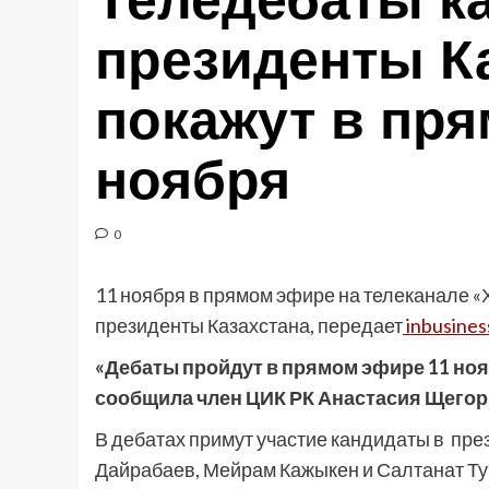
Теледебаты к
президенты К
покажут в пр
ноября
0
11 ноября в прямом эфире на телеканале «
президенты Казахстана, передает
inbusines
«Дебаты пройдут в прямом эфире 11 нояб
сообщила член ЦИК РК Анастасия Щегор
В дебатах примут участие кандидаты в пре
Дайрабаев, Мейрам Кажыкен и Салтанат Т