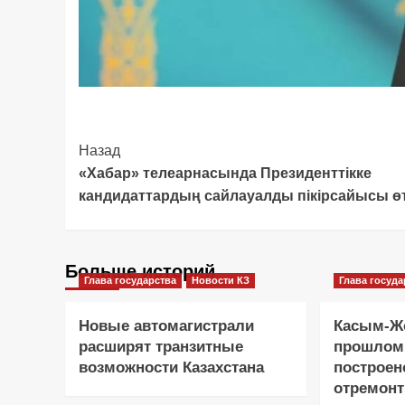
Post
Назад
«Хабар» телеарнасында Президенттікке
Navigation
кандидаттардың сайлауалды пікірсайысы өт
Больше историй
Глава государства
Новости КЗ
Глава госуда
Новые автомагистрали
Касым-Жо
расширят транзитные
прошлом
возможности Казахстана
построен
отремонт