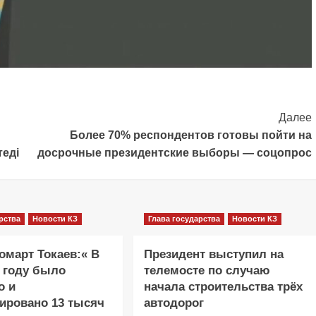
Далее
Более 70% респондентов готовы пойти на
еді
досрочные президентские выборы — соцопрос
рства
Новости КЗ
Глава государства
Новости КЗ
март Токаев:« В
Президент выступил на
 году было
телемосте по случаю
о и
начала строительства трёх
ировано 13 тысяч
автодорог