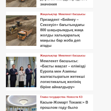
значения
Жаңалықтар
Мемлекет басшысы
Президент «Бейнеу –
Сексеуіл» бағытындағы
800 шақырымдық жаңа
жолды халықаралық
маңызы бар жоба деп
атады
Жаңалықтар
Мемлекет басшысы
Мемлекет басшысы:
«Басты мақсат – елімізді
Еуропа мен Азияны
жалғастыратын жетекші
логистикалық желінің
біріне айналдыру»
Глава государства
Новости КЗ
Касым-Жомарт Токаев:« В
прошлом году было