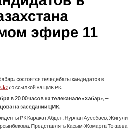
андидатов в
азахстана
ямом эфире 11
Хабар» состоятся теледебаты кандидатов в
s.kz
cо ссылкой на ЦИК РК.
ря в 20.00 часов на телеканале «Хабар», —
цова на заседании ЦИК.
зиденты РК Каракат Абден, Нурлан Ауесбаев, Жигули
урсынбекова. Представлять Касым-Жомарта Токаева