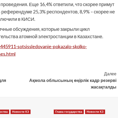
 проведения. Еще 16,4% ответили, что скорее примут
в референдуме 25,3% респондентов, 8,9% – скорее не
аключили в КИСИ.
чные обсуждения, которые закрыли цикл
ельства атомной электростанции в Казахстане.
445911-sotsissledovanie-pokazalo-skolko-
aes.html
Далее
для
Ақмола облысының өңірлік кадр резерві
жасақталды
рства
Новости КЗ
Глава государства
Новости КЗ