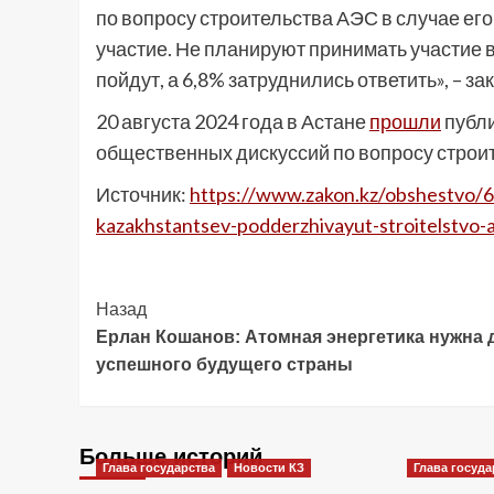
по вопросу строительства АЭС в случае его
участие. Не планируют принимать участие 
пойдут, а 6,8% затруднились ответить», – з
20 августа 2024 года в Астане
прошли
публи
общественных дискуссий по вопросу строит
Источник:
https://www.zakon.kz/obshestvo/6
kazakhstantsev-podderzhivayut-stroitelstvo-
Post
Назад
Ерлан Кошанов: Атомная энергетика нужна 
Navigation
успешного будущего страны
Больше историй
Глава государства
Новости КЗ
Глава госуда