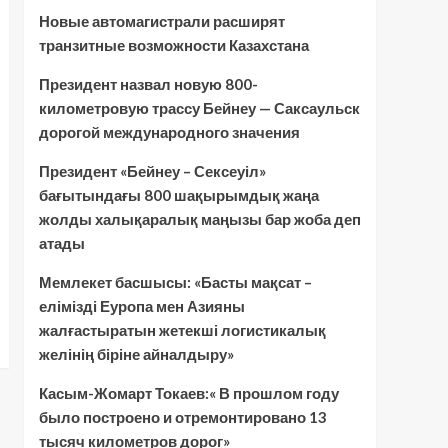
Новые автомагистрали расширят
транзитные возможности Казахстана
Президент назвал новую 800-
километровую трассу Бейнеу — Саксаульск
дорогой международного значения
Президент «Бейнеу – Сексеуіл»
бағытындағы 800 шақырымдық жаңа
жолды халықаралық маңызы бар жоба деп
атады
Мемлекет басшысы: «Басты мақсат –
елімізді Еуропа мен Азияны
жалғастыратын жетекші логистикалық
желінің біріне айналдыру»
Касым-Жомарт Токаев:« В прошлом году
было построено и отремонтировано 13
тысяч километров дорог»