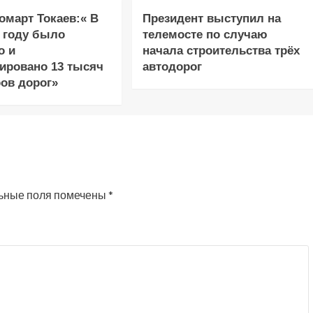
март Токаев:« В
Президент выступил на
 году было
телемосте по случаю
о и
начала строительства трёх
ировано 13 тысяч
автодорог
ов дорог»
ьные поля помечены
*