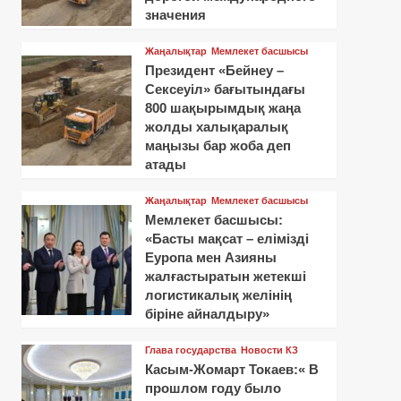
значения
Жаңалықтар
Мемлекет басшысы
Президент «Бейнеу –
Сексеуіл» бағытындағы
800 шақырымдық жаңа
жолды халықаралық
маңызы бар жоба деп
атады
Жаңалықтар
Мемлекет басшысы
Мемлекет басшысы:
«Басты мақсат – елімізді
Еуропа мен Азияны
жалғастыратын жетекші
логистикалық желінің
біріне айналдыру»
Глава государства
Новости КЗ
Касым-Жомарт Токаев:« В
прошлом году было