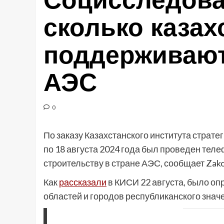
Социсследова
сколько казах
поддерживают
АЭС
0
По заказу Казахстанского института страте
по 18 августа 2024 года был проведен тел
строительству в стране АЭС, сообщает Zako
Как
рассказали
в КИСИ 22 августа, было оп
областей и городов республиканского знач