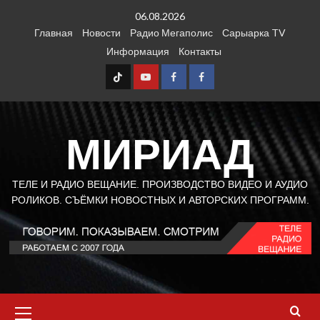
Перейти
06.08.2026
к
Главная
Новости
Радио Мегаполис
Сарыарка TV
содержимому
Информация
Контакты
TT
Youtube
FB1
FB2
МИРИАД
ТЕЛЕ И РАДИО ВЕЩАНИЕ. ПРОИЗВОДСТВО ВИДЕО И АУДИО
РОЛИКОВ. СЪЁМКИ НОВОСТНЫХ И АВТОРСКИХ ПРОГРАММ.
Основное
меню