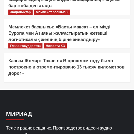
бар жоба деп атады
Жаңалықтар
Мемлекет басшысы
Мемлекет басшысы: «Басты мақсат – елімізді
Еуропа мен Азияны жалғастыратын жетекші
логистикалық желінің біріне айналдыру»
Глава государства
Новости КЗ
Касым-Жомарт Токаев:« В прошлом году было
построено и отремонтировано 13 тысяч километров
дорог»
МИРИАД
Теле и радио вещание. Производство видео и аудио