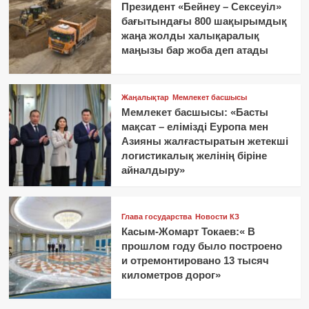
Президент «Бейнеу – Сексеуіл»
бағытындағы 800 шақырымдық
жаңа жолды халықаралық
маңызы бар жоба деп атады
Жаңалықтар
Мемлекет басшысы
Мемлекет басшысы: «Басты
мақсат – елімізді Еуропа мен
Азияны жалғастыратын жетекші
логистикалық желінің біріне
айналдыру»
Глава государства
Новости КЗ
Касым-Жомарт Токаев:« В
прошлом году было построено
и отремонтировано 13 тысяч
километров дорог»