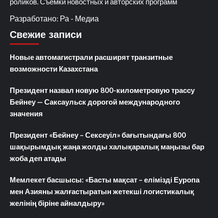
роликов. Съемки новостных и авторских программ
Разработано: Ра - Медиа
Свежие записи
Новые автомагистрали расширят транзитные
возможности Казахстана
Президент назвал новую 800-километровую трассу
Бейнеу — Саксаульск дорогой международного
значения
Президент «Бейнеу – Сексеуіл» бағытындағы 800
шақырымдық жаңа жолды халықаралық маңызы бар
жоба деп атады
Мемлекет басшысы: «Басты мақсат – елімізді Еуропа
мен Азияны жалғастыратын жетекші логистикалық
желінің біріне айналдыру»