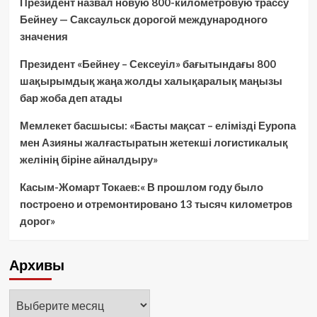
Президент назвал новую 800-километровую трассу
Бейнеу — Саксаульск дорогой международного
значения
Президент «Бейнеу – Сексеуіл» бағытындағы 800
шақырымдық жаңа жолды халықаралық маңызы
бар жоба деп атады
Мемлекет басшысы: «Басты мақсат – елімізді Еуропа
мен Азияны жалғастыратын жетекші логистикалық
желінің біріне айналдыру»
Касым-Жомарт Токаев:« В прошлом году было
построено и отремонтировано 13 тысяч километров
дорог»
Архивы
Архивы