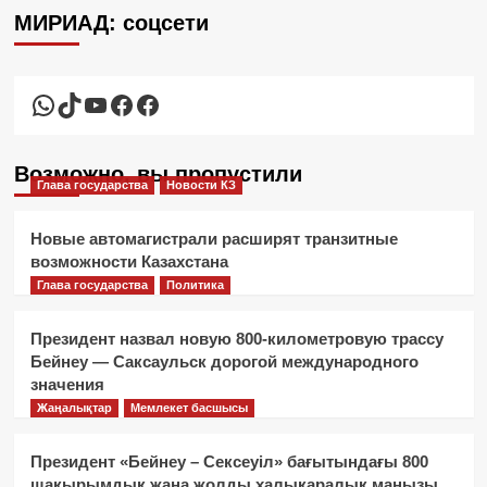
МИРИАД: соцсети
WhatsApp
TikTok
YouTube
Facebook
Facebook
Возможно, вы пропустили
Глава государства
Новости КЗ
Новые автомагистрали расширят транзитные
возможности Казахстана
Глава государства
Политика
Президент назвал новую 800-километровую трассу
Бейнеу — Саксаульск дорогой международного
значения
Жаңалықтар
Мемлекет басшысы
Президент «Бейнеу – Сексеуіл» бағытындағы 800
шақырымдық жаңа жолды халықаралық маңызы