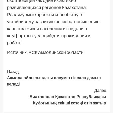
свои позиции как один из активно
развивающихся регионов Казахстана.
Реализуемые проекты способствуют
устойчивому развитию региона, повышению
качества жизни населения и созданию
комфортных условий для проживания и
работы.
Источник: РСК Акмолинской области
Post
Назад
Ақмола облысындағы әлеуметтік сала дамып
Navigation
келеді
Далее
Биатлоннан Қазақстан Республикасы
Кубогының екінші кезеңі өтіп жатыр