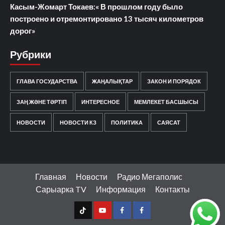
Касым-Жомарт Токаев:« В прошлом году было
построено и отремонтировано 13 тысяч километров
дорог»
Рубрики
ГЛАВА ГОСУДАРСТВА
ЖАҢАЛЫҚТАР
ЗАКОН И ПОРЯДОК
ЗАҢ ЖӘНЕ ТӘРТІП
ИНТЕРЕСНОЕ
МЕМЛЕКЕТ БАСШЫСЫ
НОВОСТИ
НОВОСТИ КЗ
ПОЛИТИКА
САЯСАТ
Главная
Новости
Радио Мегаполис
Сарыарка TV
Информация
Контакты
TT
Youtube
FB1
FB2