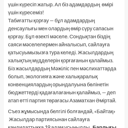
үшін күресіп жатыр. Ал біз адамдардың өмірі
үшін күресеміз!
Табиғатты қорғау — бұл адамдардың
денсаулығы мен олардың өмір сүру сапасын
қорғау. Бұл өзекті мәселе. Сондықтан біздің
саяси мәселелермен айналысып, сайлауға
қатысуымызызға тура келеді. Жасылдардың
халықтың мүдделерін қорғағанын қалаймыз.
Біз жасылдардың Мәжіліс пен мәслихаттарда
болып, экологияға және халықаралық
конвенциялардың орындалуына бөлінетін
бюджеттерді қадағалағанын қалаймыз, — деп
атап өтті партия төрағасы Азаматхан Әміртай.
Съез жұмысында белгілі болғандай, «Байтақ»
Жасылдар партиясынан сайлауға
кандидаттыққа 19 адам ұсынылды.
Барлығы