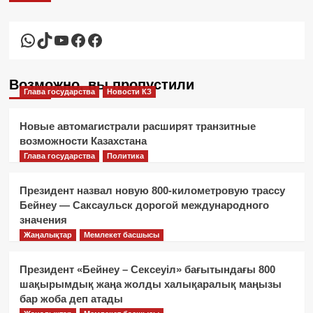
WhatsApp
TikTok
YouTube
Facebook
Facebook
Возможно, вы пропустили
Глава государства
Новости КЗ
Новые автомагистрали расширят транзитные
возможности Казахстана
Глава государства
Политика
Президент назвал новую 800-километровую трассу
Бейнеу — Саксаульск дорогой международного
значения
Жаңалықтар
Мемлекет басшысы
Президент «Бейнеу – Сексеуіл» бағытындағы 800
шақырымдық жаңа жолды халықаралық маңызы
бар жоба деп атады