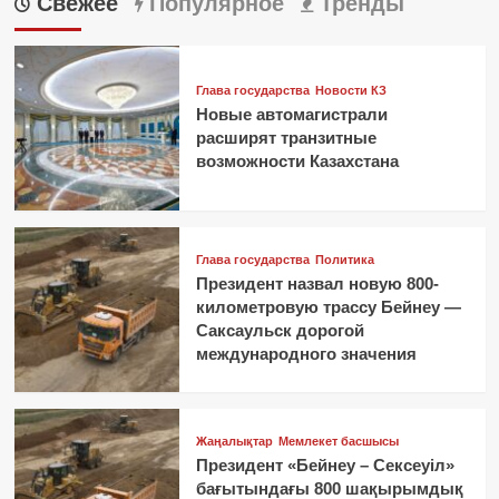
Свежее
Популярное
Тренды
Глава государства
Новости КЗ
Новые автомагистрали
расширят транзитные
возможности Казахстана
Глава государства
Политика
Президент назвал новую 800-
километровую трассу Бейнеу —
Саксаульск дорогой
международного значения
Жаңалықтар
Мемлекет басшысы
Президент «Бейнеу – Сексеуіл»
бағытындағы 800 шақырымдық