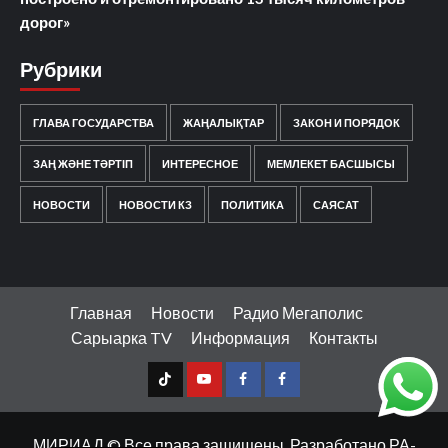
дорог»
Рубрики
ГЛАВА ГОСУДАРСТВА
ЖАҢАЛЫҚТАР
ЗАКОН И ПОРЯДОК
ЗАҢ ЖӘНЕ ТӘРТІП
ИНТЕРЕСНОЕ
МЕМЛЕКЕТ БАСШЫСЫ
НОВОСТИ
НОВОСТИ КЗ
ПОЛИТИКА
САЯСАТ
Главная
Новости
Радио Мегаполис
Сарыарка TV
Информация
Контакты
TT
Youtube
FB1
FB2
Қазақ тілі
МИРИАД © Все права защищены. Разработано РА-