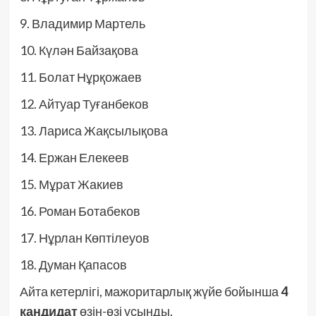
9. Владимир Мартель
10. Күлән Байзақова
11. Болат Нұрқожаев
12. Айтуар Туғанбеков
13. Лариса Жақсылықова
14. Ержан Елекеев
15. Мұрат Жакиев
16. Роман Ботабеков
17. Нұрлан Көптілеуов
18. Думан Қапасов
Айта кетерлігі, мажоритарлық жүйе бойынша
4
кандидат
өзін-өзі ұсынды.