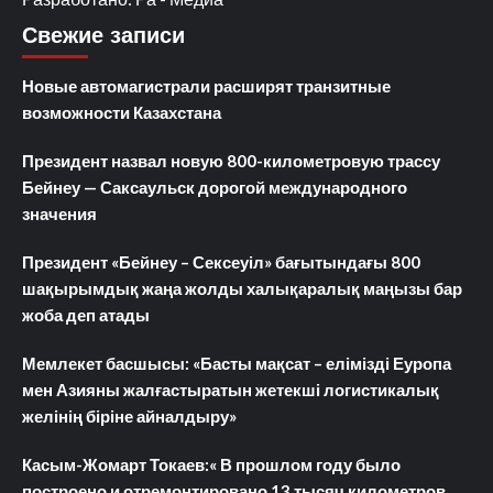
Свежие записи
Новые автомагистрали расширят транзитные
возможности Казахстана
Президент назвал новую 800-километровую трассу
Бейнеу — Саксаульск дорогой международного
значения
Президент «Бейнеу – Сексеуіл» бағытындағы 800
шақырымдық жаңа жолды халықаралық маңызы бар
жоба деп атады
Мемлекет басшысы: «Басты мақсат – елімізді Еуропа
мен Азияны жалғастыратын жетекші логистикалық
желінің біріне айналдыру»
Касым-Жомарт Токаев:« В прошлом году было
построено и отремонтировано 13 тысяч километров