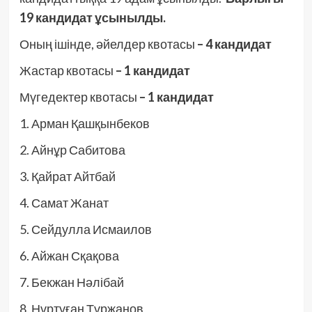
19 кандидат ұсынылды.
Оның ішінде, әйелдер квотасы
– 4 кандидат
Жастар квотасы
– 1 кандидат
Мүгедектер квотасы
– 1 кандидат
1. Арман Қашқынбеков
2. Айнұр Сабитова
3. Қайрат Айтбай
4. Самат Жанат
5. Сейдулла Исмаилов
6. Айжан Сқақова
7. Бекжан Нәлібай
8. Нұртуған Тұржанов