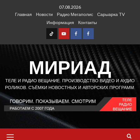
Перейти
07.08.2026
к
Главная
Новости
Радио Мегаполис
Сарыарка TV
содержимому
Информация
Контакты
TT
Youtube
FB1
FB2
МИРИАД
ТЕЛЕ И РАДИО ВЕЩАНИЕ. ПРОИЗВОДСТВО ВИДЕО И АУДИО
РОЛИКОВ. СЪЁМКИ НОВОСТНЫХ И АВТОРСКИХ ПРОГРАММ.
Основное
меню