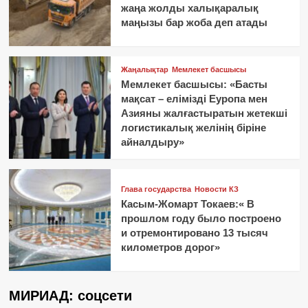
жаңа жолды халықаралық
маңызы бар жоба деп атады
Жаңалықтар
Мемлекет басшысы
Мемлекет басшысы: «Басты
мақсат – елімізді Еуропа мен
Азияны жалғастыратын жетекші
логистикалық желінің біріне
айналдыру»
Глава государства
Новости КЗ
Касым-Жомарт Токаев:« В
прошлом году было построено
и отремонтировано 13 тысяч
километров дорог»
МИРИАД: соцсети