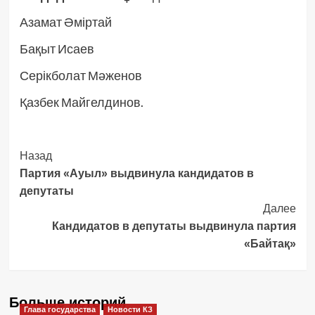
Азамат Әміртай
Бақыт Исаев
Серікболат Мәженов
Қазбек Майгелдинов.
Post
Назад
Партия «Ауыл» выдвинула кандидатов в
Navigation
депутаты
Далее
Кандидатов в депутаты выдвинула партия
«Байтақ»
Больше историй
Глава государства
Новости КЗ