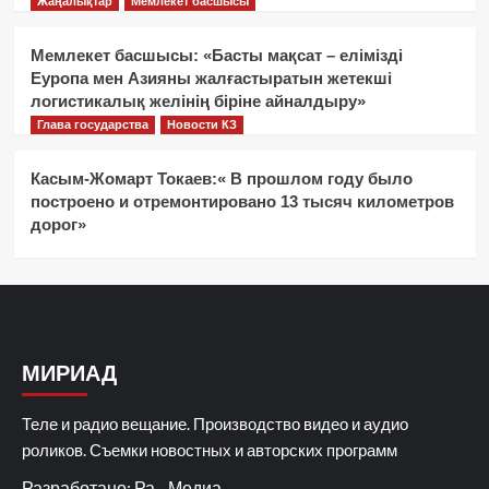
Жаңалықтар
Мемлекет басшысы
Мемлекет басшысы: «Басты мақсат – елімізді
Еуропа мен Азияны жалғастыратын жетекші
логистикалық желінің біріне айналдыру»
Глава государства
Новости КЗ
Касым-Жомарт Токаев:« В прошлом году было
построено и отремонтировано 13 тысяч километров
дорог»
МИРИАД
Теле и радио вещание. Производство видео и аудио
роликов. Съемки новостных и авторских программ
Разработано: Ра - Медиа