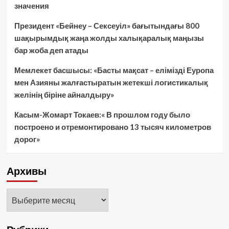
значения
Президент «Бейнеу – Сексеуіл» бағытындағы 800
шақырымдық жаңа жолды халықаралық маңызы
бар жоба деп атады
Мемлекет басшысы: «Басты мақсат – елімізді Еуропа
мен Азияны жалғастыратын жетекші логистикалық
желінің біріне айналдыру»
Касым-Жомарт Токаев:« В прошлом году было
построено и отремонтировано 13 тысяч километров
дорог»
Архивы
Архивы