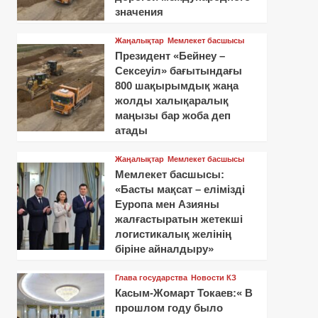
значения
Жаңалықтар
Мемлекет басшысы
Президент «Бейнеу –
Сексеуіл» бағытындағы
800 шақырымдық жаңа
жолды халықаралық
маңызы бар жоба деп
атады
Жаңалықтар
Мемлекет басшысы
Мемлекет басшысы:
«Басты мақсат – елімізді
Еуропа мен Азияны
жалғастыратын жетекші
логистикалық желінің
біріне айналдыру»
Глава государства
Новости КЗ
Касым-Жомарт Токаев:« В
прошлом году было