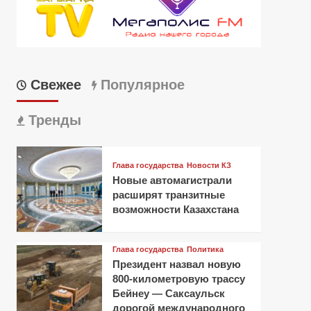
Свежее
Популярное
Тренды
Глава государства
Новости КЗ
Новые автомагистрали
расширят транзитные
возможности Казахстана
Глава государства
Политика
Президент назвал новую
800-километровую трассу
Бейнеу — Саксаульск
дорогой международного