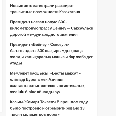
Новые автомагистрали расширят
транзитные возможности Казахстана
Президент назвал новую 800-
километровую трассу Бейнеу — Саксаульск
дорогой международного значения
Президент «Бейнеу – Сексеуіл»
бағытындағы 800 шақырымдық жаңа
жолды халықаралық маңызы бар жоба деп
атады
Мемлекет басшысы: «Басты мақсат –
елімізді Еуропа мен Азияны
жалғастыратын жетекші логистикалық
желінің біріне айналдыру»
Касым-Жомарт Токаев:« В прошлом году
было построено и отремонтировано 13
тысяч километров дорог»