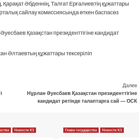
, Қарақат Әбденнің, Талғат Ерғалиевтің құжаттары
Орталық сайлау комиссиясында өткен баспасөз
 Әуесбаев Қазақстан президенттігіне кандидат
жан Әлтаевтың құжаттары тексеріліп
Далее
і
Нұрлан Әуесбаев Қазақстан президенттігіне
кандидат ретінде талаптарға сай — ОСК
рства
Новости КЗ
Глава государства
Новости КЗ