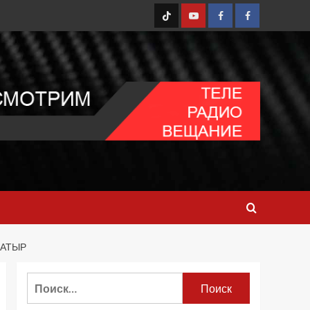
TT
Youtube
FB1
FB2
ЖАТЫР
Найти: