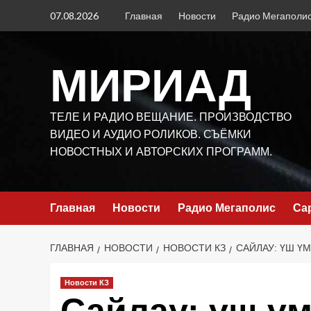
Перейти
07.08.2026
Главная
Новости
Радио Мегаполи
к
содержимому
МИРИАД
ТЕЛЕ И РАДИО ВЕЩАНИЕ. ПРОИЗВОДСТВО
ВИДЕО И АУДИО РОЛИКОВ. СЪЁМКИ
НОВОСТНЫХ И АВТОРСКИХ ПРОГРАММ.
Главная
Новости
Радио Мегаполис
Са
ГЛАВНАЯ
НОВОСТИ
НОВОСТИ КЗ
САЙЛАУ: ҮШ Ү
Новости КЗ