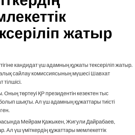
іткердің
лекеттік
ксеріліп жатыр
ігіне кандидат үш адамның құжаты тексеріліп жатыр.
талық сайлау комиссиясының мүшесі Шавхат
 тілшісі.
. Оның төртеуі ҚР президентін кезектен тыс
 болып шықты. Ал үш адамның құжаттары тиісті
ген.
арасында Мейрам Қажыкен, Жигули Дайрабаев,
. Ал үш үміткердің құжаттары мемлекеттік