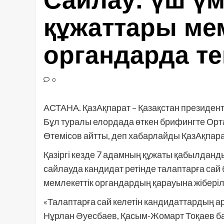
Сайлау: үш үм
құжаттары мем
органдарда те
0
АСТАНА. ҚазАқпарат – Қазақстан президентт
Бұл туралы елордада өткен брифингте Ор
Өтемісов айтты, деп хабарлайды ҚазАқпарат
Қазіргі кезде 7 адамның құжаты қабылданды
сайлауда кандидат ретінде талаптарға сай
мемлекеттік органдардың қарауына жіберіл
«Талаптарға сай келетін кандидаттардың 
Нұрлан Әуесбаев, Қасым-Жомарт Тоқаев бар