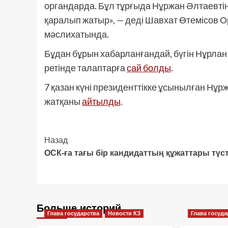
органдарда. Бұл тұрғыда Нұржан Әлтаевтің
қаралып жатыр», — деді Шавхат Өтемісов 
мәслихатында.
Бұдан бұрын хабарланғандай, бүгін Нұрлан
ретінде талаптарға
сай болды
.
7 қазан күні президенттікке ұсынылған Нұр
жатқаны
айтылды
.
Post
Назад
ОСК-ға тағы бір кандидаттың құжаттары түст
Navigation
Больше историй
Глава государства
Новости КЗ
Глава госуда