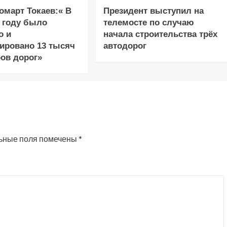
март Токаев:« В
Президент выступил на
 году было
телемосте по случаю
о и
начала строительства трёх
ировано 13 тысяч
автодорог
ов дорог»
ьные поля помечены
*