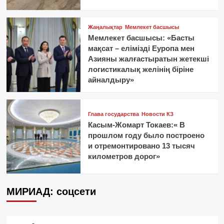
Жаңалықтар
Мемлекет басшысы
Мемлекет басшысы: «Басты
мақсат – елімізді Еуропа мен
Азияны жалғастыратын жетекші
логистикалық желінің біріне
айналдыру»
Глава государства
Новости КЗ
Касым-Жомарт Токаев:« В
прошлом году было построено
и отремонтировано 13 тысяч
километров дорог»
МИРИАД: соцсети