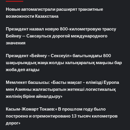
Новые автомагистрали расширят транзитные
возможности Казахстана
Президент назвал новую 800-километровую трассу
Бейнеу — Саксаульск дорогой международного
значения
Президент «Бейнеу – Сексеуіл» бағытындағы 800
шақырымдық жаңа жолды халықаралық маңызы бар
жоба деп атады
Мемлекет басшысы: «Басты мақсат – елімізді Еуропа
мен Азияны жалғастыратын жетекші логистикалық
желінің біріне айналдыру»
Касым-Жомарт Токаев:« В прошлом году было
построено и отремонтировано 13 тысяч километров
дорог»