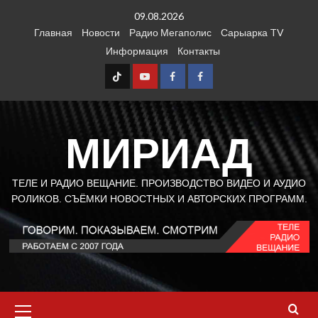
Перейти
09.08.2026
к
Главная
Новости
Радио Мегаполис
Сарыарка TV
содержимому
Информация
Контакты
TT
Youtube
FB1
FB2
МИРИАД
ТЕЛЕ И РАДИО ВЕЩАНИЕ. ПРОИЗВОДСТВО ВИДЕО И АУДИО
РОЛИКОВ. СЪЁМКИ НОВОСТНЫХ И АВТОРСКИХ ПРОГРАММ.
Основное
меню