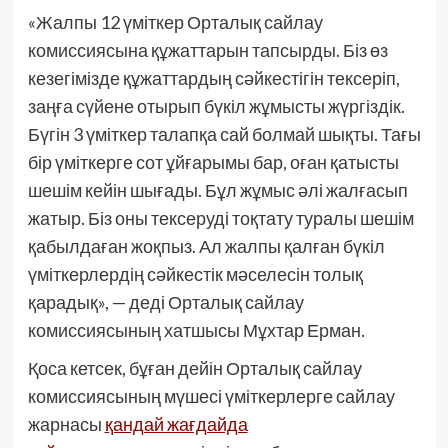
«Жалпы 12 үміткер Орталық сайлау
комиссиясына құжаттарын тапсырды. Біз өз
кезегімізде құжаттардың сәйкестігін тексеріп,
заңға сүйене отырып бүкіл жұмысты жүргіздік.
Бүгін 3 үміткер талапқа сай болмай шықты. Тағы
бір үміткерге сот ұйғарымы бар, оған қатысты
шешім кейін шығады. Бұл жұмыс әлі жалғасып
жатыр. Біз оны тексеруді тоқтату туралы шешім
қабылдаған жоқпыз. Ал жалпы қалған бүкіл
үміткерлердің сәйкестік мәселесін толық
қарадық», — деді Орталық сайлау
комиссиясының хатшысы Мұхтар Ерман.
Қоса кетсек, бұған дейін Орталық сайлау
комиссиясының мүшесі үміткерлерге сайлау
жарнасы
қандай жағдайда