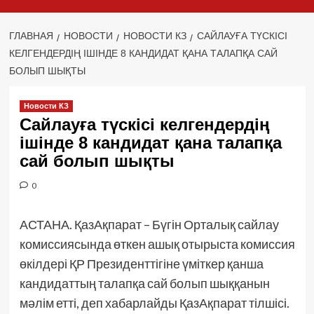
ГЛАВНАЯ
НОВОСТИ
НОВОСТИ КЗ
САЙЛАУҒА ТҮСКІСІ
КЕЛГЕНДЕРДІҢ ІШІНДЕ 8 КАНДИДАТ ҚАНА ТАЛАПҚА САЙ
БОЛЫП ШЫҚТЫ
Новости КЗ
Сайлауға түскісі келгендердің
ішінде 8 кандидат қана талапқа
сай болып шықты
0
АСТАНА. ҚазАқпарат – Бүгін Орталық сайлау
комиссиясында өткен ашық отырыста комиссия
өкілдері ҚР Президенттігіне үміткер қанша
кандидаттың талапқа сай болып шыққанын
мәлім етті, деп хабарлайды ҚазАқпарат тілшісі.