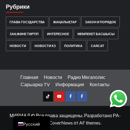
Рубрики
ГЛАВА ГОСУДАРСТВА
ЖАҢАЛЫҚТАР
ЗАКОН И ПОРЯДОК
ЗАҢ ЖӘНЕ ТӘРТІП
ИНТЕРЕСНОЕ
МЕМЛЕКЕТ БАСШЫСЫ
НОВОСТИ
НОВОСТИ КЗ
ПОЛИТИКА
САЯСАТ
Главная
Новости
Радио Мегаполис
Сарыарка TV
Информация
Контакты
TT
Youtube
FB1
FB2
Қазақ тілі
МИРИАД © Все права защищены. Разработано РА-
МЕДИА
|
CoverNews
от AF themes.
Русский