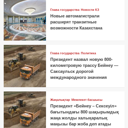
Глава государства
Новости КЗ
Новые автомагистрали
расширят транзитные
возможности Казахстана
Глава государства
Политика
Президент назвал новую 800-
километровую трассу Бейнеу —
Саксаульск дорогой
международного значения
Жаңалықтар
Мемлекет басшысы
Президент «Бейнеу – Сексеуіл»
бағытындағы 800 шақырымдық
жаңа жолды халықаралық
маңызы бар жоба деп атады