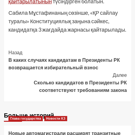
қайтарылатынын
түсіндірген болатын.
Сабила Мұстафинаның сөзінше, «ҚР сайлау
туралы» Конституциялық заңына сәйкес,
кандидатқа 3 жағдайда жарнасы қайтарылады.
Post
Назад
В каких случаях кандидатам в Президенты РК
Navigation
возвращается избирательный взнос
Далее
Сколько кандидатов в Президенты РК
соответствуют требованиям закона
Больше историй
Глава государства
Новости КЗ
Новые автомагистрали расширят транзитные