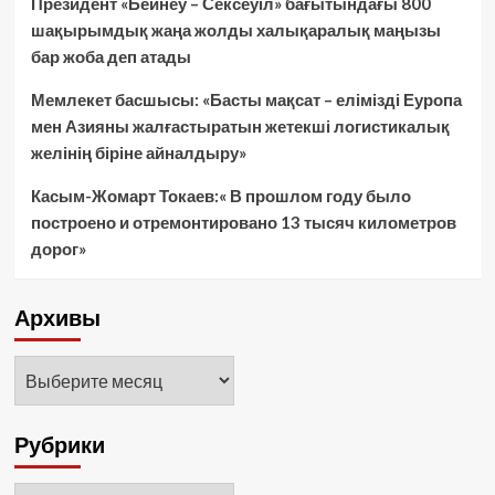
Президент «Бейнеу – Сексеуіл» бағытындағы 800
шақырымдық жаңа жолды халықаралық маңызы
бар жоба деп атады
Мемлекет басшысы: «Басты мақсат – елімізді Еуропа
мен Азияны жалғастыратын жетекші логистикалық
желінің біріне айналдыру»
Касым-Жомарт Токаев:« В прошлом году было
построено и отремонтировано 13 тысяч километров
дорог»
Архивы
Архивы
Рубрики