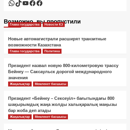
WhatsApp
TikTok
YouTube
Facebook
Facebook
Возможно, вы пропустили
Глава государства
Новости КЗ
Новые автомагистрали расширят транзитные
возможности Казахстана
Глава государства
Политика
Президент назвал новую 800-километровую трассу
Бейнеу — Саксаульск дорогой международного
значения
Жаңалықтар
Мемлекет басшысы
Президент «Бейнеу – Сексеуіл» бағытындағы 800
шақырымдық жаңа жолды халықаралық маңызы
бар жоба деп атады
Жаңалықтар
Мемлекет басшысы