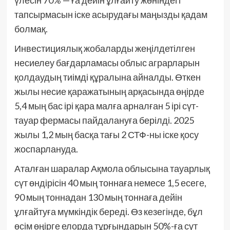
үлесін 70% — ға дейін ұлғайту жөніндегі
тапсырмасын іске асырудағы маңызды қадам
болмақ.
Инвестициялық жобаларды жеңілдетілген
несиелеу бағдарламасы облыс аграрларын
қолдаудың тиімді құралына айналды. Өткен
жылы несие қаражатының арқасында өңірде
5,4 мың бас ірі қара малға арналған 5 ірі сүт-
тауар фермасы пайдалануға берілді. 2025
жылы 1,2 мың басқа тағы 2 СТФ-ны іске қосу
жоспарлануда.
Аталған шаралар Ақмола облысына тауарлық
сүт өндірісін 40 мың тоннаға немесе 1,5 есеге,
90 мың тоннадан 130 мың тоннаға дейін
ұлғайтуға мүмкіндік береді. Өз кезегінде, бұл
өсім өңірге елорда тұрғындарын 50%-ға сүт