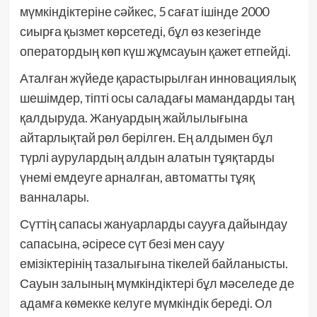
мүмкіндіктеріне сәйкес, 5 сағат ішінде 2000
сиырға қызмет көрсетеді, бұл өз кезегінде
оператордың көп күш жұмсауын қажет етпейді.
Аталған жүйеде қарастырылған инновациялық
шешімдер, тіпті осы саладағы мамандарды таң
қалдыруда. Жануардың жайлылығына
айтарлықтай рөл берілген. Ең алдымен бұл
түрлі аурулардың алдын алатын тұяқтарды
үнемі емдеуге арналған, автоматты тұяқ
ванналары.
Сүттің сапасы жануарларды саууға дайындау
сапасына, әсіресе сүт безі мен сауу
емізіктерінің тазалығына тікелей байланысты.
Сауын залының мүмкіндіктері бұл мәселеде де
адамға көмекке келуге мүмкіндік береді. Ол