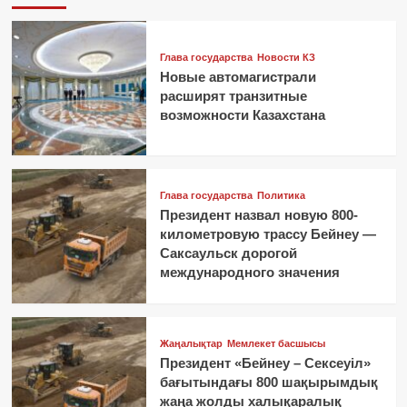
Глава государства
Новости КЗ
Новые автомагистрали
расширят транзитные
возможности Казахстана
Глава государства
Политика
Президент назвал новую 800-
километровую трассу Бейнеу —
Саксаульск дорогой
международного значения
Жаңалықтар
Мемлекет басшысы
Президент «Бейнеу – Сексеуіл»
бағытындағы 800 шақырымдық
жаңа жолды халықаралық