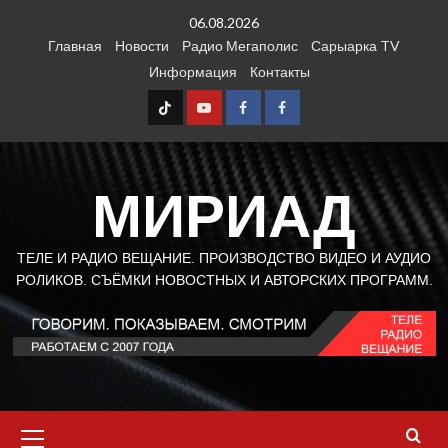
Перейти
06.08.2026
к
Главная
Новости
Радио Мегаполис
Сарыарка TV
содержимому
Информация
Контакты
TT
Youtube
FB1
FB2
МИРИАД
ТЕЛЕ И РАДИО ВЕЩАНИЕ. ПРОИЗВОДСТВО ВИДЕО И АУДИО
РОЛИКОВ. СЪЁМКИ НОВОСТНЫХ И АВТОРСКИХ ПРОГРАММ.
Основное
меню