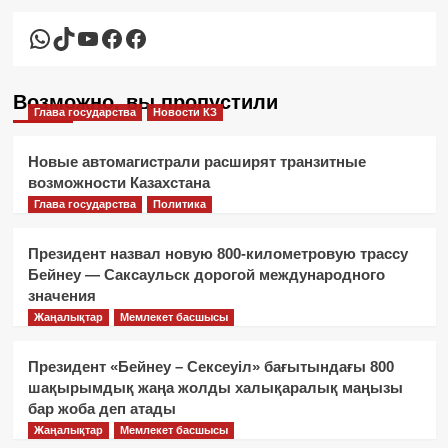
WhatsApp
TikTok
YouTube
Facebook
Facebook
Возможно, вы пропустили
Глава государства
Новости КЗ
Новые автомагистрали расширят транзитные
возможности Казахстана
Глава государства
Политика
Президент назвал новую 800-километровую трассу
Бейнеу — Саксаульск дорогой международного
значения
Жаңалықтар
Мемлекет басшысы
Президент «Бейнеу – Сексеуіл» бағытындағы 800
шақырымдық жаңа жолды халықаралық маңызы
бар жоба деп атады
Жаңалықтар
Мемлекет басшысы