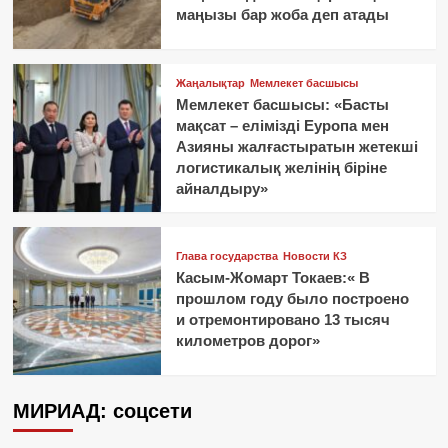
маңызы бар жоба деп атады
Жаңалықтар
Мемлекет басшысы
Мемлекет басшысы: «Басты
мақсат – елімізді Еуропа мен
Азияны жалғастыратын жетекші
логистикалық желінің біріне
айналдыру»
Глава государства
Новости КЗ
Касым-Жомарт Токаев:« В
прошлом году было построено
и отремонтировано 13 тысяч
километров дорог»
МИРИАД: соцсети