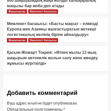
800 шақырымдық жаңа жолды халықаралық
маңызы бар жоба деп атады
Жаңалықтар
Мемлекет басшысы
Мемлекет басшысы: «Басты мақсат – елімізді
Еуропа мен Азияны жалғастыратын жетекші
логистикалық желінің біріне айналдыру»
Жаңалықтар
Мемлекет басшысы
Қасым-Жомарт Тоқаев: «Өткен жылы 13 мың
шақырым автокөлік жолын салу және жөндеу
жұмысы жүргізілді»
Добавить комментарий
Ваш адрес email не будет опубликован.
Обязательные поля помечены
*