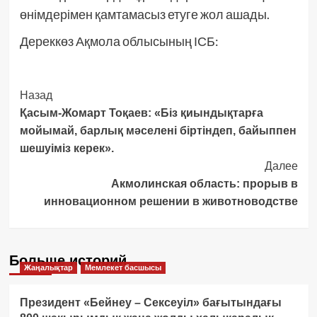
өнімдерімен қамтамасыз етуге жол ашады.
Дереккөз Ақмола облысының ІСБ:
Post
Назад
Қасым-Жомарт Тоқаев: «Біз қиындықтарға
Navigation
мойымай, барлық мәселені біртіндеп, байыппен
шешуіміз керек».
Далее
Акмолинская область: прорыв в
инновационном решении в животноводстве
Больше историй
Жаңалықтар
Мемлекет басшысы
Президент «Бейнеу – Сексеуіл» бағытындағы