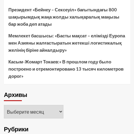
Президент «Бейнеу – Сексеуіл» бағытындағы 800
шақырымдық жаңа жолды халықаралық маңызы
бар жоба деп атады
Мемлекет басшысы: «Басты мақсат – елімізді Еуропа
мен Азияны жалғастыратын жетекші логистикалық
желінің біріне айналдыру»
Касым-Жомарт Токаев:« В прошлом году было
построено и отремонтировано 13 тысяч километров
дорог»
Архивы
Архивы
Рубрики