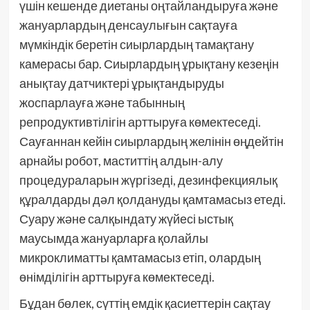
үшін кешенде диетаны оңтайландыруға және
жануарлардың денсаулығын сақтауға
мүмкіндік беретін сиырлардың тамақтану
камерасы бар. Сиырлардың ұрықтану кезеңін
анықтау датчиктері ұрықтандыруды
жоспарлауға және табынның
репродуктивтілігін арттыруға көмектеседі.
Сауғаннан кейін сиырлардың желінін өңдейтін
арнайы робот, маститтің алдын-алу
процедураларын жүргізеді, дезинфекциялық
құралдарды дәл қолдануды қамтамасыз етеді.
Суару және салқындату жүйесі ыстық
маусымда жануарларға қолайлы
микроклиматты қамтамасыз етіп, олардың
өнімділігін арттыруға көмектеседі.
Бұдан бөлек, сүттің емдік қасиеттерін сақтау