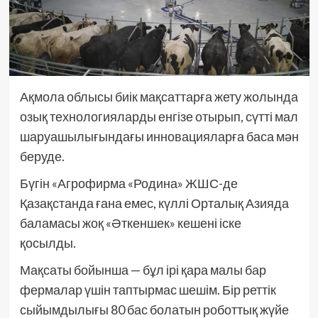
Ақмола облысы биік мақсаттарға жету жолында
озық технологияларды енгізе отырып, сүтті мал
шаруашылығындағы инновацияларға баса мән
беруде.
Бүгін «Агрофирма «Родина» ЖШС-де
Қазақстанда ғана емес, күллі Орталық Азияда
баламасы жоқ «Әткеншек» кешені іске
қосылды.
Мақсаты бойынша — бұл ірі қара малы бар
фермалар үшін таптырмас шешім. Бір реттік
сыйымдылығы 80 бас болатын роботтық жүйе