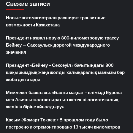
Свежие записи
Новые автомагистрали расширят транзитные
возможности Казахстана
Президент назвал новую 800-километровую трассу
Бейнеу — Саксаульск дорогой международного
значения
Президент «Бейнеу – Сексеуіл» бағытындағы 800
шақырымдық жаңа жолды халықаралық маңызы бар
жоба деп атады
Мемлекет басшысы: «Басты мақсат – елімізді Еуропа
мен Азияны жалғастыратын жетекші логистикалық
желінің біріне айналдыру»
Касым-Жомарт Токаев:« В прошлом году было
построено и отремонтировано 13 тысяч километров