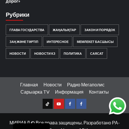
дорог»
Рубрики
ГЛАВА ГОСУДАРСТВА
ЖАҢАЛЫҚТАР
ЗАКОН И ПОРЯДОК
ЗАҢ ЖӘНЕ ТӘРТІП
ИНТЕРЕСНОЕ
МЕМЛЕКЕТ БАСШЫСЫ
НОВОСТИ
НОВОСТИ КЗ
ПОЛИТИКА
САЯСАТ
Главная
Новости
Радио Мегаполис
Сарыарка TV
Информация
Контакты
TT
Youtube
FB1
FB2
Қазақ тілі
МИРИАД © Все права защищены. Разработано РА-