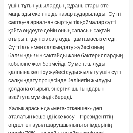
үшін, тұтынушылардың сұраныстары өте
маңызды екеніне де назар аударылады. Сүтті
сақтауға арналған сыртқы тік қоймалар сүтті
қайта өңдеуге дейін оның сапасын сақтай
отырып, қауіпсіз сақтауды қамтамасыз етеді.
Сүтті ағынмен салқындату жүйесі оның
балғындығын сақтайды және бактериялардың
көбеюіне жол бермейді. Су мен жылуды
қалпына келтіру жүйесі суды жылыту үшін сүтті
салқындату процесінде бөлінетін жылуды
қолдана отырып, энергия шығындарын
азайтуға мүмкіндік береді.
Халық арасында «мега-әткеншек» деп
аталатын кешенді іске қосу – Президенттің
өңделген ауыл шаруашылығы өнімдерінің