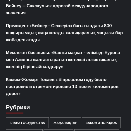
Бейнеу — Саксаульск дорогой международного
значения
Президент «Бейнеу – Сексеуіл» бағытындағы 800
шақырымдық жаңа жолды халықаралық маңызы бар
жоба деп атады
Мемлекет басшысы: «Басты мақсат – елімізді Еуропа
мен Азияны жалғастыратын жетекші логистикалық
желінің біріне айналдыру»
Касым-Жомарт Токаев:« В прошлом году было
построено и отремонтировано 13 тысяч километров
дорог»
Рубрики
ГЛАВА ГОСУДАРСТВА
ЖАҢАЛЫҚТАР
ЗАКОН И ПОРЯДОК