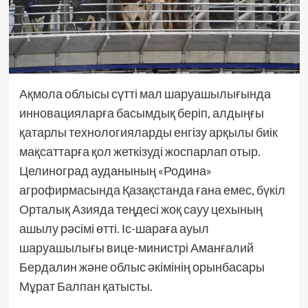
Ақмола облысы сүтті мал шаруашылығында
инновацияларға басымдық беріп, алдыңғы
қатарлы технологияларды енгізу арқылы биік
мақсаттарға қол жеткізуді жоспарлап отыр.
Целиноград ауданының «Родина»
агрофирмасында Қазақстанда ғана емес, бүкіл
Орталық Азияда теңдесі жоқ сауу цехының
ашылу рәсімі өтті. Іс-шараға ауыл
шаруашылығы вице-министрі Аманғалий
Бердалин және облыс әкімінің орынбасары
Мұрат Балпан қатысты.