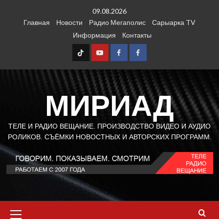
Перейти
09.08.2026
к
Главная
Новости
Радио Мегаполис
Сарыарка TV
содержимому
Информация
Контакты
TT
Youtube
FB1
FB2
МИРИАД
ТЕЛЕ И РАДИО ВЕЩАНИЕ. ПРОИЗВОДСТВО ВИДЕО И АУДИО
РОЛИКОВ. СЪЁМКИ НОВОСТНЫХ И АВТОРСКИХ ПРОГРАММ.
Основное
меню