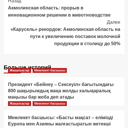
Post
Назад
Акмолинская область: прорыв в
Navigation
инновационном решении в животноводстве
Далее
«Карусель» рекордов: Акмолинская область на
пути к увеличению поставок молочной
продукции в столицу до 50%
Больше историй
Жаңалықтар
Мемлекет басшысы
Президент «Бейнеу – Сексеуіл» бағытындағы
800 шақырымдық жаңа жолды халықаралық
маңызы бар жоба деп атады
Жаңалықтар
Мемлекет басшысы
Мемлекет басшысы: «Басты мақсат – елімізді
Еуропа мен Азияны жалғастыратын жетекші