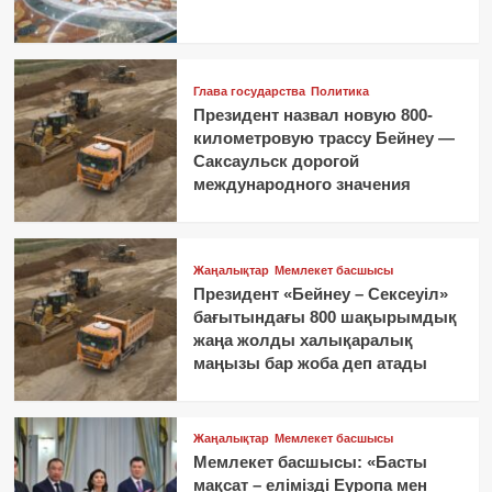
Глава государства
Политика
Президент назвал новую 800-
километровую трассу Бейнеу —
Саксаульск дорогой
международного значения
Жаңалықтар
Мемлекет басшысы
Президент «Бейнеу – Сексеуіл»
бағытындағы 800 шақырымдық
жаңа жолды халықаралық
маңызы бар жоба деп атады
Жаңалықтар
Мемлекет басшысы
Мемлекет басшысы: «Басты
мақсат – елімізді Еуропа мен