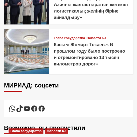
Азияны жалғастыратын жетекші
логистикалық желінің біріне
айналдыру»
Глава государства
Новости КЗ
Касым-Жомарт Токаев:« В
прошлом году было построено
и отремонтировано 13 тысяч
километров дорог»
МИРИАД: соцсети
WhatsApp
TikTok
YouTube
Facebook
Facebook
Возможно, вы пропустили
Глава государства
Новости КЗ