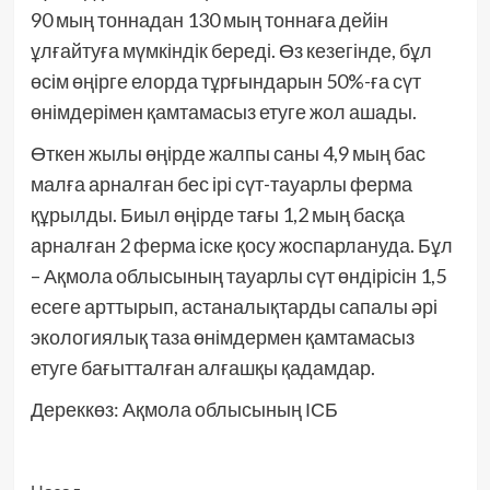
90 мың тоннадан 130 мың тоннаға дейін
ұлғайтуға мүмкіндік береді. Өз кезегінде, бұл
өсім өңірге елорда тұрғындарын 50%-ға сүт
өнімдерімен қамтамасыз етуге жол ашады.
Өткен жылы өңірде жалпы саны 4,9 мың бас
малға арналған бес ірі сүт-тауарлы ферма
құрылды. Биыл өңірде тағы 1,2 мың басқа
арналған 2 ферма іске қосу жоспарлануда. Бұл
– Ақмола облысының тауарлы сүт өндірісін 1,5
есеге арттырып, астаналықтарды сапалы әрі
экологиялық та
за өнімдермен қамтамасыз
етуге бағытталған алғашқы қадамдар.
Дереккөз: Ақмола облысының ІСБ