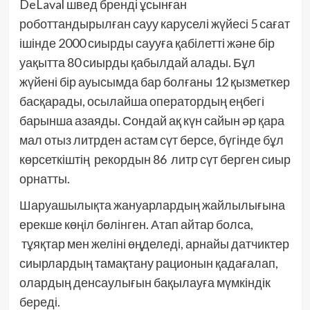
DeLaval швед бренді ұсынған
роботтандырылған сауу каруселі жүйесі 5 сағат
ішінде 2000 сиырды саууға қабілетті және бір
уақытта 80 сиырды қабылдай алады. Бұл
жүйені бір ауысымда бар болғаны 12 қызметкер
басқарады, осылайша оператордың еңбегі
барынша азаяды. Сондай ақ күн сайын әр қара
мал отыз литрден астам сүт берсе, бүгінде бұл
көрсеткіштің рекордын 86 литр сүт берген сиыр
орнатты.
Шаруашылықта жануарлардың жайлылығына
ерекше көңіл бөлінген. Атап айтар болса,
тұяқтар мен желіні өңделеді, арнайы датчиктер
сиырлардың тамақтану рационын қадағалап,
олардың денсаулығын бақылауға мүмкіндік
береді.