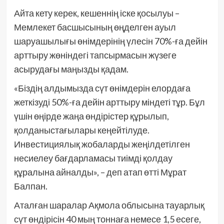
Айта кету керек, кешеннің іске қосылуы –
Мемлекет басшысының өңделген ауыл
шаруашылығы өнімдерінің үлесін 70%-ға дейін
арттыру жөніндегі тапсырмасын жүзеге
асырудағы маңызды қадам.
«Біздің алдымызда сүт өнімдерін елордаға
жеткізуді 50%-ға дейін арттыру міндеті тұр. Бұл
үшін өңірде жаңа өндірістер құрылып,
қолданыстағылары кеңейтілуде.
Инвестициялық жобаларды жеңілдетілген
несиелеу бағдарламасы тиімді қолдау
құралына айналды», – деп атап өтті Мұрат
Балпан.
Аталған шаралар Ақмола облысына тауарлық
сүт өндірісін 40 мың тоннаға немесе 1,5 есеге,