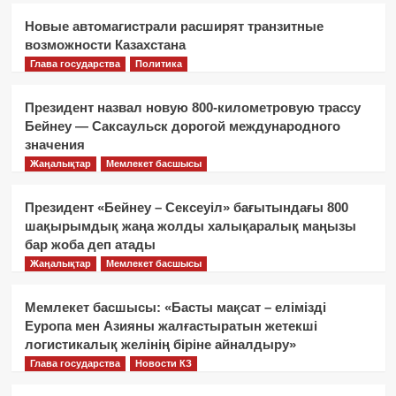
Новые автомагистрали расширят транзитные
возможности Казахстана
Глава государства
Политика
Президент назвал новую 800-километровую трассу
Бейнеу — Саксаульск дорогой международного
значения
Жаңалықтар
Мемлекет басшысы
Президент «Бейнеу – Сексеуіл» бағытындағы 800
шақырымдық жаңа жолды халықаралық маңызы
бар жоба деп атады
Жаңалықтар
Мемлекет басшысы
Мемлекет басшысы: «Басты мақсат – елімізді
Еуропа мен Азияны жалғастыратын жетекші
логистикалық желінің біріне айналдыру»
Глава государства
Новости КЗ