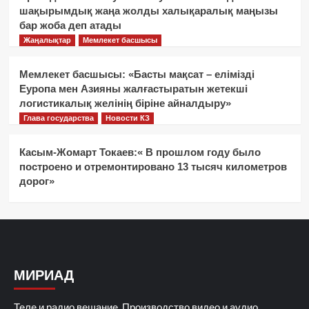
шақырымдық жаңа жолды халықаралық маңызы
бар жоба деп атады
Жаңалықтар
Мемлекет басшысы
Мемлекет басшысы: «Басты мақсат – елімізді
Еуропа мен Азияны жалғастыратын жетекші
логистикалық желінің біріне айналдыру»
Глава государства
Новости КЗ
Касым-Жомарт Токаев:« В прошлом году было
построено и отремонтировано 13 тысяч километров
дорог»
МИРИАД
Теле и радио вещание. Производство видео и аудио