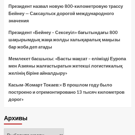
Президент назвал новую 800-километровую трассу
Бейнеу — Саксаульск дорогой международного
значения
Президент «Бейнеу – Сексеуіл» бағытындағы 800
шақырымдық жаңа жолды халықаралық маңызы
бар жоба деп атады
Мемлекет басшысы: «Басты мақсат – елімізді Еуропа
мен Азияны жалғастыратын жетекші логистикалық
желінің біріне айналдыру»
Касым-Жомарт Токаев:« В прошлом году было
построено и отремонтировано 13 тысяч километров
дорог»
Архивы
Архивы