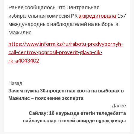
Ранее сообщалось, что Центральная
избирательная комиссия РК
аккредитовала
157
международных наблюдателей на выборы в
Мажилис.
https://www.inform.kz/ru/rabotu-predvybornyh-
call-centrov-poprosil-proverit-glava-cik-
rk_a4043402
Post
Назад
Зачем нужна 30-процентная квота на выборах в
Navigation
Мажилис – пояснение эксперта
Далее
Сайлау: 16 наурызда өтетін теледебатта
сайлаушылар тікелей эфирде сұрақ қояды