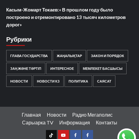
Касым-Жомарт Токаев:« В прошлом году было
построено и отремонтировано 13 тысяч километров
дорог»
Рубрики
ГЛАВА ГОСУДАРСТВА
ЖАҢАЛЫҚТАР
ЗАКОН И ПОРЯДОК
ЗАҢ ЖӘНЕ ТӘРТІП
ИНТЕРЕСНОЕ
МЕМЛЕКЕТ БАСШЫСЫ
НОВОСТИ
НОВОСТИ КЗ
ПОЛИТИКА
САЯСАТ
Главная
Новости
Радио Мегаполис
Сарыарка TV
Информация
Контакты