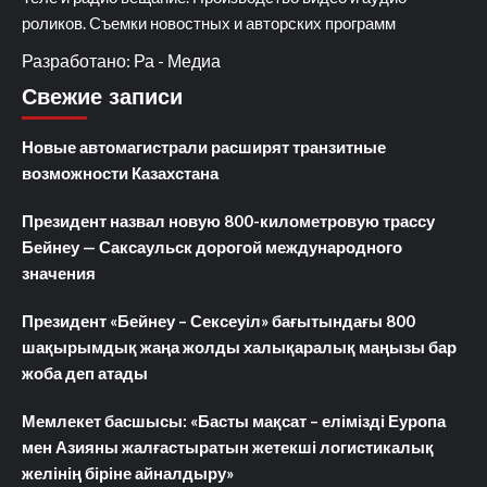
роликов. Съемки новостных и авторских программ
Разработано: Ра - Медиа
Свежие записи
Новые автомагистрали расширят транзитные
возможности Казахстана
Президент назвал новую 800-километровую трассу
Бейнеу — Саксаульск дорогой международного
значения
Президент «Бейнеу – Сексеуіл» бағытындағы 800
шақырымдық жаңа жолды халықаралық маңызы бар
жоба деп атады
Мемлекет басшысы: «Басты мақсат – елімізді Еуропа
мен Азияны жалғастыратын жетекші логистикалық
желінің біріне айналдыру»