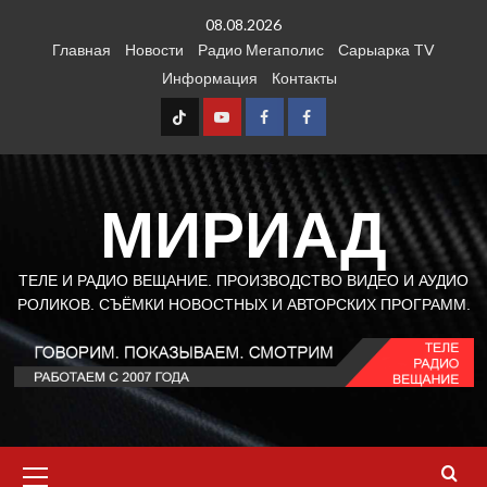
Перейти
08.08.2026
к
Главная
Новости
Радио Мегаполис
Сарыарка TV
содержимому
Информация
Контакты
TT
Youtube
FB1
FB2
МИРИАД
ТЕЛЕ И РАДИО ВЕЩАНИЕ. ПРОИЗВОДСТВО ВИДЕО И АУДИО
РОЛИКОВ. СЪЁМКИ НОВОСТНЫХ И АВТОРСКИХ ПРОГРАММ.
Основное
меню