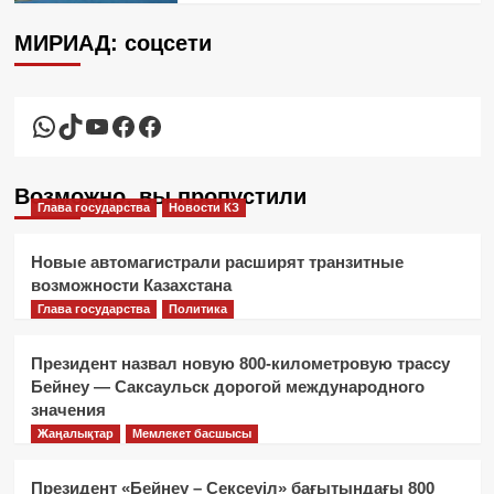
МИРИАД: соцсети
WhatsApp
TikTok
YouTube
Facebook
Facebook
Возможно, вы пропустили
Глава государства
Новости КЗ
Новые автомагистрали расширят транзитные
возможности Казахстана
Глава государства
Политика
Президент назвал новую 800-километровую трассу
Бейнеу — Саксаульск дорогой международного
значения
Жаңалықтар
Мемлекет басшысы
Президент «Бейнеу – Сексеуіл» бағытындағы 800