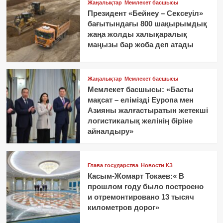
Жаңалықтар
Мемлекет басшысы
Президент «Бейнеу – Сексеуіл»
бағытындағы 800 шақырымдық
жаңа жолды халықаралық
маңызы бар жоба деп атады
Жаңалықтар
Мемлекет басшысы
Мемлекет басшысы: «Басты
мақсат – елімізді Еуропа мен
Азияны жалғастыратын жетекші
логистикалық желінің біріне
айналдыру»
Глава государства
Новости КЗ
Касым-Жомарт Токаев:« В
прошлом году было построено
и отремонтировано 13 тысяч
километров дорог»