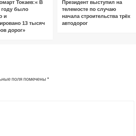
март Токаев:« В
Президент выступил на
 году было
телемосте по случаю
о и
начала строительства трёх
ировано 13 тысяч
автодорог
ов дорог»
ьные поля помечены
*