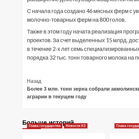
С начала года создано 46 мясных ферм с ув
молочно-товарных ферм на 800 голов.
Также в этом году начата реализация про
проектов. За счет выделенных 15 млрд. д
в течение 2-х лет семь специализированн
порядка 32 тыс. тонн товарного молока на 
Post
Назад
Более 3 млн. тонн зерна собрали акмолинск
Navigation
аграрии в текущем году
Больше историй
Глава государства
Новости КЗ
Глава госуда