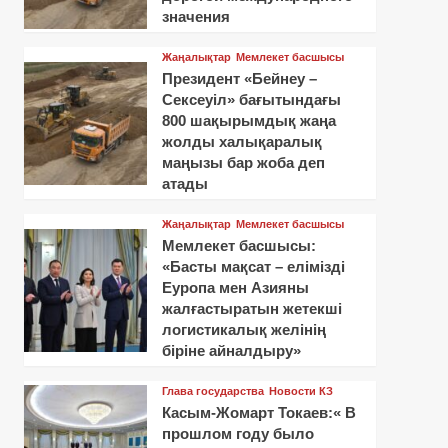
значения
Жаңалықтар
Мемлекет басшысы
Президент «Бейнеу –
Сексеуіл» бағытындағы
800 шақырымдық жаңа
жолды халықаралық
маңызы бар жоба деп
атады
Жаңалықтар
Мемлекет басшысы
Мемлекет басшысы:
«Басты мақсат – елімізді
Еуропа мен Азияны
жалғастыратын жетекші
логистикалық желінің
біріне айналдыру»
Глава государства
Новости КЗ
Касым-Жомарт Токаев:« В
прошлом году было