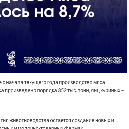
 с начала текущего года производство мяса
ка произведено порядка 352 тыс. тонн, яиц куриных –
тия животноводства остается создание новых и
сных и молочно-товарных фермах.