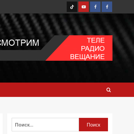
TT
Youtube
FB1
FB2
Найти: