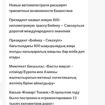
Новые автомагистрали расширят
транзитные возможности Казахстана
Президент назвал новую 800-
километровую трассу Бейнеу — Саксаульск
дорогой международного значения
Президент «Бейнеу – Сексеуіл»
бағытындағы 800 шақырымдық жаңа
жолды халықаралық маңызы бар жоба деп
атады
Мемлекет басшысы: «Басты мақсат –
елімізді Еуропа мен Азияны
жалғастыратын жетекші логистикалық
желінің біріне айналдыру»
Касым-Жомарт Токаев:« В прошлом году
было построено и отремонтировано 13
тысяч километров дорог»