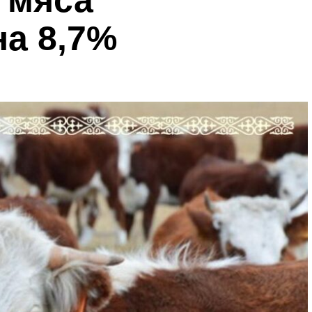
 мяса
на 8,7%