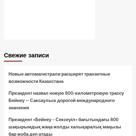
Свежие записи
Новые автомагистрали расширят транзитные
возможности Казахстана
Президент назвал новую 800-километровую трассу
Бейнеу — Саксаульск дорогой международного
значения
Президент «Бейнеу – Сексеуіл» бағытындағы 800
шақырымдық жаңа жолды халықаралық маңызы
бар жоба деп атады