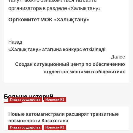
организатора в разделе «Халық тану».
Оргкомитет МОК «Халық тану»
Post
Назад
«Халық тану» атағына конкурс өткізіледі
Navigation
Далее
Создан ситуационный центр по обеспечению
студентов местами в общежитиях
Больше историй
Глава государства
Новости КЗ
Новые автомагистрали расширят транзитные
возможности Казахстана
Глава государства
Новости КЗ