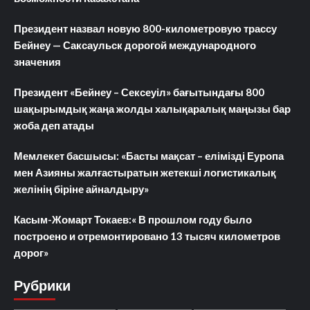
Президент назвал новую 800-километровую трассу
Бейнеу — Саксаульск дорогой международного
значения
Президент «Бейнеу – Сексеуіл» бағытындағы 800
шақырымдық жаңа жолды халықаралық маңызы бар
жоба деп атады
Мемлекет басшысы: «Басты мақсат – елімізді Еуропа
мен Азияны жалғастыратын жетекші логистикалық
желінің біріне айналдыру»
Касым-Жомарт Токаев:« В прошлом году было
построено и отремонтировано 13 тысяч километров
дорог»
Рубрики