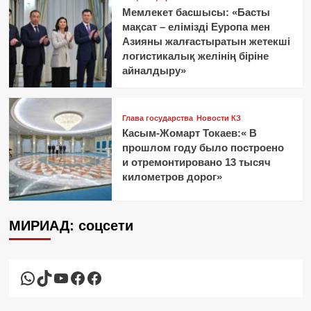
Мемлекет басшысы: «Басты
мақсат – елімізді Еуропа мен
Азияны жалғастыратын жетекші
логистикалық желінің біріне
айналдыру»
Глава государства
Новости КЗ
Касым-Жомарт Токаев:« В
прошлом году было построено
и отремонтировано 13 тысяч
километров дорог»
МИРИАД: соцсети
WhatsApp
TikTok
YouTube
Facebook
Facebook