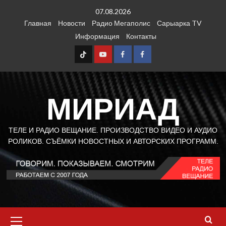
Перейти
07.08.2026
к
Главная
Новости
Радио Мегаполис
Сарыарка TV
содержимому
Информация
Контакты
TT
Youtube
FB1
FB2
МИРИАД
ТЕЛЕ И РАДИО ВЕЩАНИЕ. ПРОИЗВОДСТВО ВИДЕО И АУДИО
РОЛИКОВ. СЪЁМКИ НОВОСТНЫХ И АВТОРСКИХ ПРОГРАММ.
Основное
меню