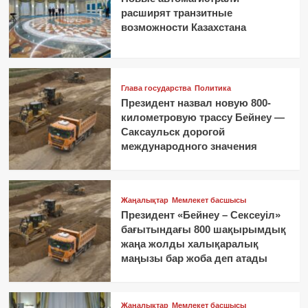
расширят транзитные
возможности Казахстана
Глава государства
Политика
Президент назвал новую 800-
километровую трассу Бейнеу —
Саксаульск дорогой
международного значения
Жаңалықтар
Мемлекет басшысы
Президент «Бейнеу – Сексеуіл»
бағытындағы 800 шақырымдық
жаңа жолды халықаралық
маңызы бар жоба деп атады
Жаңалықтар
Мемлекет басшысы