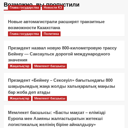
Возможно, вы пропустили
Глава государства
Новости КЗ
Новые автомагистрали расширят транзитные
возможности Казахстана
Глава государства
Политика
Президент назвал новую 800-километровую трассу
Бейнеу — Саксаульск дорогой международного
значения
Жаңалықтар
Мемлекет басшысы
Президент «Бейнеу – Сексеуіл» бағытындағы 800
шақырымдық жаңа жолды халықаралық маңызы
бар жоба деп атады
Жаңалықтар
Мемлекет басшысы
Мемлекет басшысы: «Басты мақсат – елімізді
Еуропа мен Азияны жалғастыратын жетекші
логистикалық желінің біріне айналдыру»