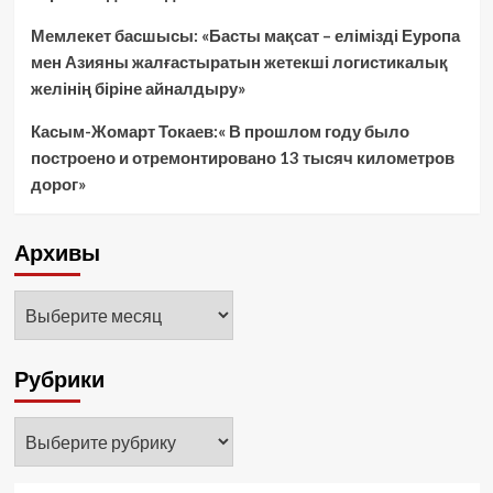
Мемлекет басшысы: «Басты мақсат – елімізді Еуропа
мен Азияны жалғастыратын жетекші логистикалық
желінің біріне айналдыру»
Касым-Жомарт Токаев:« В прошлом году было
построено и отремонтировано 13 тысяч километров
дорог»
Архивы
Архивы
Рубрики
Рубрики