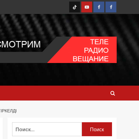
TT
Youtube
FB1
FB2
ІРКЕЛДІ
Найти: