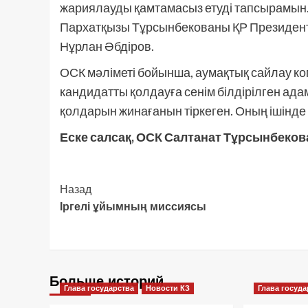
жариялауды қамтамасыз етуді тапсырамын
Пархатқызы Тұрсынбекованы ҚР Президенттіг
Нұрлан Әбдіров.
ОСК мәліметі бойынша, аумақтық сайлау к
кандидатты қолдауға сенім білдірілген ада
қолдарын жинағанын тіркеген. Оның ішінде 
Еске салсақ, ОСК Салтанат Тұрсынбеко
Post
Назад
Іргелі ұйымның миссиясы
Navigation
Больше историй
Глава государства
Новости КЗ
Глава госуда