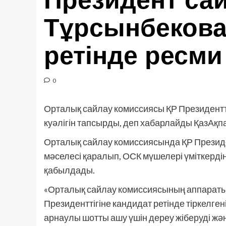
Президент са
Тұрсынбекова
ретінде ресми
0
Орталық сайлау комиссиясы ҚР Президентт
куәлігін тапсырды, деп хабарлайды ҚазАқпар
Орталық сайлау комиссиясында ҚР Президен
мәселесі қаралып, ОСК мүшелері үміткерд
қабылдады.
«Орталық сайлау комиссиясының аппарат
Президенттігіне кандидат ретінде тіркелген
арнаулы шотты ашу үшін дереу жіберуді жә