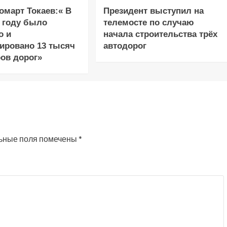
март Токаев:« В
Президент выступил на
 году было
телемосте по случаю
о и
начала строительства трёх
ировано 13 тысяч
автодорог
ов дорог»
ьные поля помечены
*