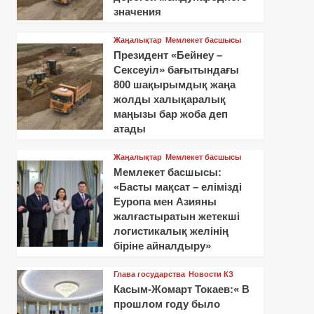
значения
Жаңалықтар
Мемлекет басшысы
Президент «Бейнеу –
Сексеуіл» бағытындағы
800 шақырымдық жаңа
жолды халықаралық
маңызы бар жоба деп
атады
Жаңалықтар
Мемлекет басшысы
Мемлекет басшысы:
«Басты мақсат – елімізді
Еуропа мен Азияны
жалғастыратын жетекші
логистикалық желінің
біріне айналдыру»
Глава государства
Новости КЗ
Касым-Жомарт Токаев:« В
прошлом году было