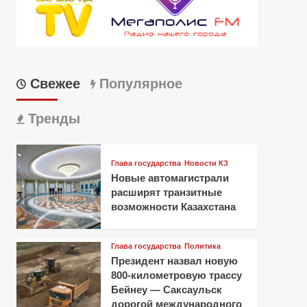
Свежее
Популярное
Тренды
Глава государства
Новости КЗ
Новые автомагистрали
расширят транзитные
возможности Казахстана
Глава государства
Политика
Президент назвал новую
800-километровую трассу
Бейнеу — Саксаульск
дорогой международного