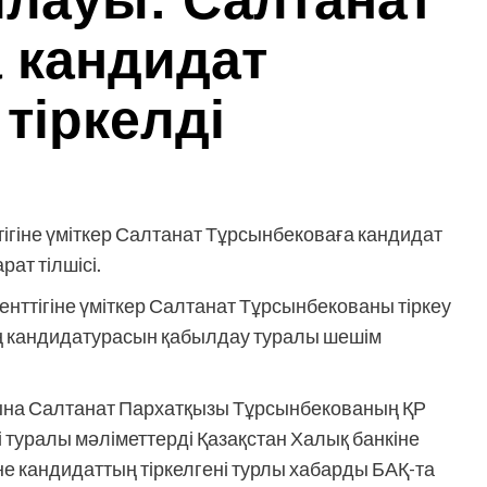
йлауы: Салтанат
 кандидат
 тіркелді
ігіне үміткер Салтанат Тұрсынбековаға кандидат
ат тілшісі.
ттігіне үміткер Салтанат Тұрсынбекованы тіркеу
ің кандидатурасын қабылдау туралы шешім
ына Салтанат Пархатқызы Тұрсынбекованың ҚР
і туралы мәліметтерді Қазақстан Халық банкіне
не кандидаттың тіркелгені турлы хабарды БАҚ-та