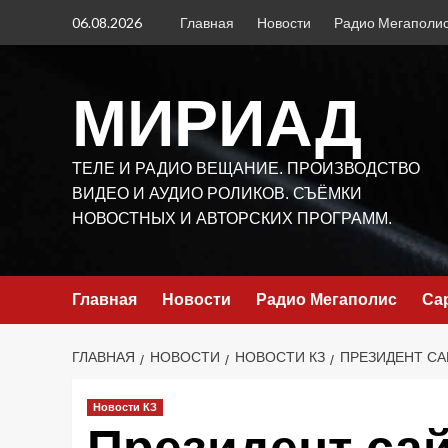
Перейти
06.08.2026
Главная
Новости
Радио Мегаполи
к
содержимому
МИРИАД
ТЕЛЕ И РАДИО ВЕЩАНИЕ. ПРОИЗВОДСТВО
ВИДЕО И АУДИО РОЛИКОВ. СЪЁМКИ
НОВОСТНЫХ И АВТОРСКИХ ПРОГРАММ.
Главная
Новости
Радио Мегаполис
Са
ГЛАВНАЯ
НОВОСТИ
НОВОСТИ КЗ
ПРЕЗИДЕНТ СА
Новости КЗ