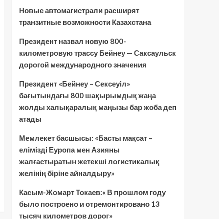
Новые автомагистрали расширят
транзитные возможности Казахстана
Президент назвал новую 800-
километровую трассу Бейнеу — Саксаульск
дорогой международного значения
Президент «Бейнеу – Сексеуіл»
бағытындағы 800 шақырымдық жаңа
жолды халықаралық маңызы бар жоба деп
атады
Мемлекет басшысы: «Басты мақсат –
елімізді Еуропа мен Азияны
жалғастыратын жетекші логистикалық
желінің біріне айналдыру»
Касым-Жомарт Токаев:« В прошлом году
было построено и отремонтировано 13
тысяч километров дорог»