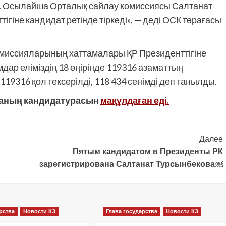
. Осылайша Орталық сайлау комиссиясы Салтанат
іне кандидат ретінде тіркеді», — деді ОСК төрағасы
омиссияларының хаттамалары ҚР Президенттігіне
мдар еліміздің 18 өңірінде 119316 азаматтың
119316 қол тексерілді, 118 434 сенімді деп танылды.
ваның кандидатурасын
мақұлдаған еді.
Далее
Пятым кандидатом в Президенты РК
зарегистрирована Салтанат Турсынбекова￼
рства
Новости КЗ
Глава государства
Новости КЗ