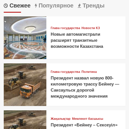
Свежее
Популярное
Тренды
Глава государства
Новости КЗ
Новые автомагистрали
расширят транзитные
возможности Казахстана
Глава государства
Политика
Президент назвал новую 800-
километровую трассу Бейнеу —
Саксаульск дорогой
международного значения
Жаңалықтар
Мемлекет басшысы
Президент «Бейнеу – Сексеуіл»