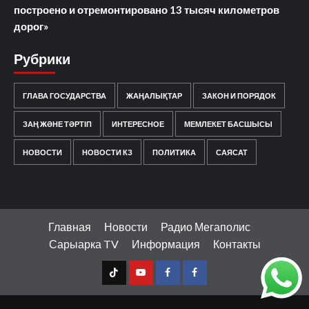
построено и отремонтировано 13 тысяч километров
дорог»
Рубрики
ГЛАВА ГОСУДАРСТВА
ЖАҢАЛЫҚТАР
ЗАКОН И ПОРЯДОК
ЗАҢ ЖӘНЕ ТӘРТІП
ИНТЕРЕСНОЕ
МЕМЛЕКЕТ БАСШЫСЫ
НОВОСТИ
НОВОСТИ КЗ
ПОЛИТИКА
САЯСАТ
Главная
Новости
Радио Мегаполис
Сарыарка TV
Информация
Контакты
TT
Youtube
FB1
FB2