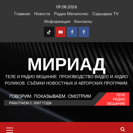
Перейти
09.08.2026
к
Главная
Новости
Радио Мегаполис
Сарыарка TV
содержимому
Информация
Контакты
TT
Youtube
FB1
FB2
МИРИАД
ТЕЛЕ И РАДИО ВЕЩАНИЕ. ПРОИЗВОДСТВО ВИДЕО И АУДИО
РОЛИКОВ. СЪЁМКИ НОВОСТНЫХ И АВТОРСКИХ ПРОГРАММ.
Основное
меню