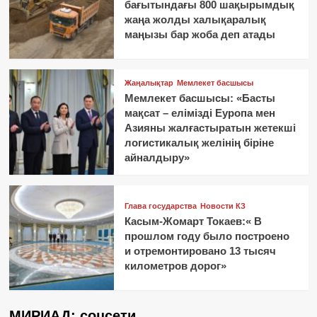
бағытындағы 800 шақырымдық
жаңа жолды халықаралық
маңызы бар жоба деп атады
Жаңалықтар
Мемлекет басшысы
Мемлекет басшысы: «Басты
мақсат – елімізді Еуропа мен
Азияны жалғастыратын жетекші
логистикалық желінің біріне
айналдыру»
Глава государства
Новости КЗ
Касым-Жомарт Токаев:« В
прошлом году было построено
и отремонтировано 13 тысяч
километров дорог»
МИРИАД: соцсети