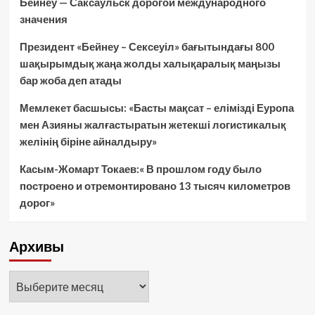
Бейнеу — Саксаульск дорогой международного
значения
Президент «Бейнеу – Сексеуіл» бағытындағы 800
шақырымдық жаңа жолды халықаралық маңызы
бар жоба деп атады
Мемлекет басшысы: «Басты мақсат – елімізді Еуропа
мен Азияны жалғастыратын жетекші логистикалық
желінің біріне айналдыру»
Касым-Жомарт Токаев:« В прошлом году было
построено и отремонтировано 13 тысяч километров
дорог»
Архивы
Архивы