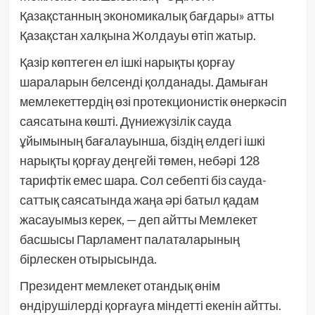
Қазақстанның экономикалық бағдары» атты
Қазақстан халқына Жолдауы өтіп жатыр.
Қазір көптеген ел ішкі нарықты қорғау
шараларын белсенді қолданады. Дамыған
мемлекеттердің өзі протекционистік өнеркәсіп
саясатына көшті. Дүниежүзілік сауда
ұйымының бағалауынша, біздің елдегі ішкі
нарықты қорғау деңгейі төмен, небәрі 128
тарифтік емес шара. Сол себепті біз сауда-
саттық саясатында жаңа әрі батыл қадам
жасауымыз керек, — деп айтты Мемлекет
басшысы Парламент палаталарының
бірлескен отырысында.
Президент мемлекет отандық өнім
өндірушілерді қорғауға міндетті екенін айтты.