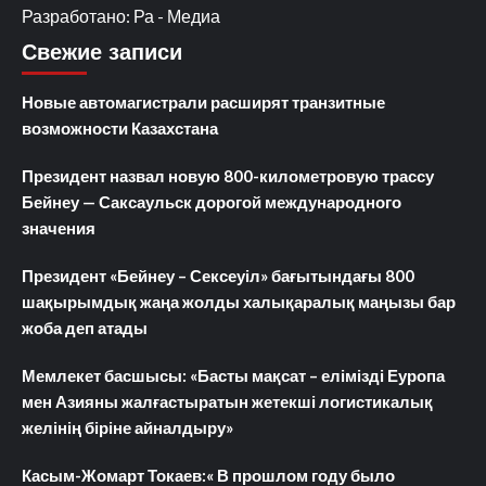
Разработано: Ра - Медиа
Свежие записи
Новые автомагистрали расширят транзитные
возможности Казахстана
Президент назвал новую 800-километровую трассу
Бейнеу — Саксаульск дорогой международного
значения
Президент «Бейнеу – Сексеуіл» бағытындағы 800
шақырымдық жаңа жолды халықаралық маңызы бар
жоба деп атады
Мемлекет басшысы: «Басты мақсат – елімізді Еуропа
мен Азияны жалғастыратын жетекші логистикалық
желінің біріне айналдыру»
Касым-Жомарт Токаев:« В прошлом году было