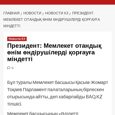
ГЛАВНАЯ
НОВОСТИ
НОВОСТИ КЗ
ПРЕЗИДЕНТ:
МЕМЛЕКЕТ ОТАНДЫҚ ӨНІМ ӨНДІРУШІЛЕРДІ ҚОРҒАУҒА
МІНДЕТТІ
Новости КЗ
Президент: Мемлекет отандық
өнім өндірушілерді қорғауға
міндетті
0
Бұл туралы Мемлекет басшысы Қасым-Жомарт
Тоқаев Парламент палаталарының бірлескен
отырысында айтты, деп хабарлайды BAQ.KZ
тілшісі.
Мемлекет басшысының «Әділетті