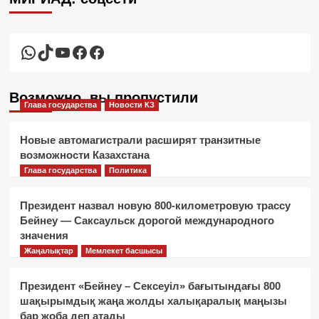
WhatsApp
TikTok
YouTube
Facebook
Facebook
Возможно, вы пропустили
Глава государства
Новости КЗ
Новые автомагистрали расширят транзитные
возможности Казахстана
Глава государства
Политика
Президент назвал новую 800-километровую трассу
Бейнеу — Саксаульск дорогой международного
значения
Жаңалықтар
Мемлекет басшысы
Президент «Бейнеу – Сексеуіл» бағытындағы 800
шақырымдық жаңа жолды халықаралық маңызы
бар жоба деп атады