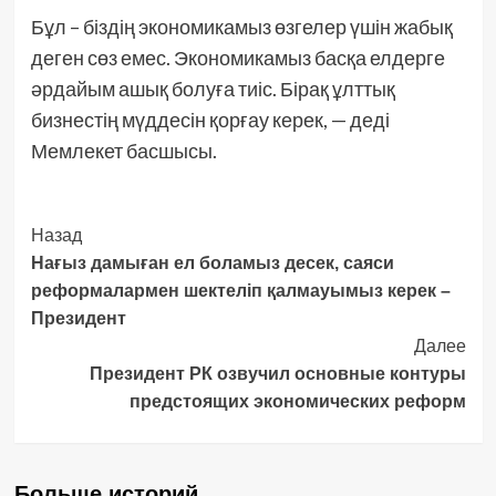
Бұл – біздің экономикамыз өзгелер үшін жабық
деген сөз емес. Экономикамыз басқа елдерге
әрдайым ашық болуға тиіс. Бірақ ұлттық
бизнестің мүддесін қорғау керек, — деді
Мемлекет басшысы.
Post
Назад
Нағыз дамыған ел боламыз десек, саяси
Navigation
реформалармен шектеліп қалмауымыз керек –
Президент
Далее
Президент РК озвучил основные контуры
предстоящих экономических реформ
Больше историй