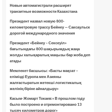
Новые автомагистрали расширят
транзитные возможности Казахстана
Президент назвал новую 800-
километровую трассу Бейнеу — Саксаульск
дорогой международного значения
Президент «Бейнеу – Сексеуіл»
бағытындағы 800 шақырымдық жаңа
жолды халықаралық маңызы бар жоба деп
атады
Мемлекет басшысы: «Басты мақсат –
елімізді Еуропа мен Азияны
жалғастыратын жетекші логистикалық
желінің біріне айналдыру»
Касым-Жомарт Токаев:« В прошлом году
было построено и отремонтировано 13
тысяч километров дорог»