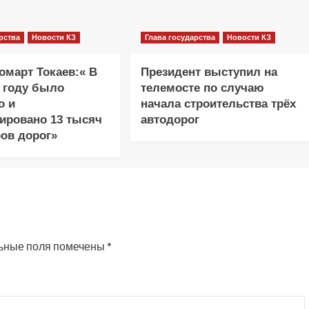
рства
Новости КЗ
Глава государства
Новости КЗ
март Токаев:« В
Президент выступил на
 году было
телемосте по случаю
о и
начала строительства трёх
ировано 13 тысяч
автодорог
ов дорог»
ьные поля помечены
*