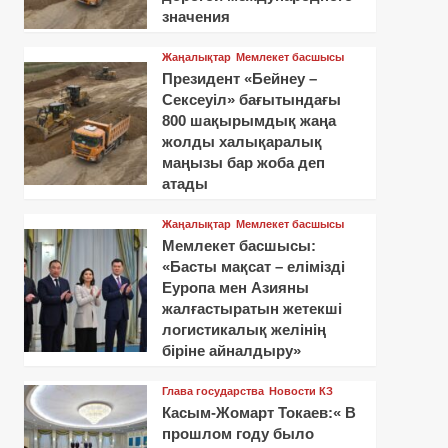
значения
Жаңалықтар
Мемлекет басшысы
Президент «Бейнеу –
Сексеуіл» бағытындағы
800 шақырымдық жаңа
жолды халықаралық
маңызы бар жоба деп
атады
Жаңалықтар
Мемлекет басшысы
Мемлекет басшысы:
«Басты мақсат – елімізді
Еуропа мен Азияны
жалғастыратын жетекші
логистикалық желінің
біріне айналдыру»
Глава государства
Новости КЗ
Касым-Жомарт Токаев:« В
прошлом году было