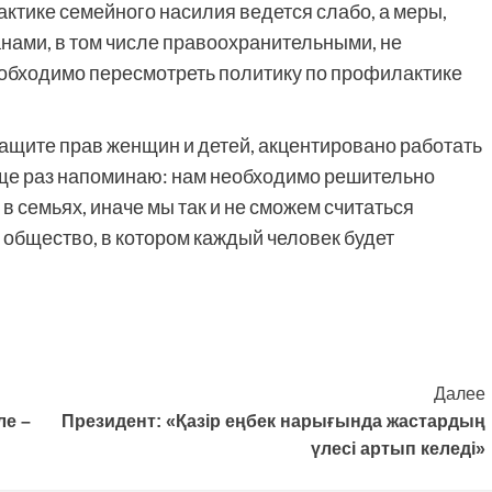
ктике семейного насилия ведется слабо, а меры,
ами, в том числе правоохранительными, не
еобходимо пересмотреть политику по профилактике
ащите прав женщин и детей, акцентировано работать
ще раз напоминаю: нам необходимо решительно
в семьях, иначе мы так и не сможем считаться
 общество, в котором каждый человек будет
Далее
ле –
Президент: «Қазір еңбек нарығында жастардың
үлесі артып келеді»