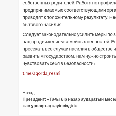
собственных родителей. Работа по профила
предпринимаемые соответствующими орган
приводят к положительному результату. Н
бытового насилия.
Следует законодательно усилить меры по з
над продвижением семейных ценностей. Е
пресекать все случаи насилия в обществе и 
развитым государством. Нам нужно строить
чувствовать себя в безопасности»
t.me/aqorda_resmi
Post
Назад
Президент: «Тағы бір назар аударатын мәсе
Navigation
жас ұрпақтың қауіпсіздігі»