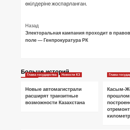
өкілдеріне жоспарланған.
Post
Назад
Электоральная кампания проходит в право
Navigation
поле — Генпрокуратура РК
Больше историй
Глава государства
Новости КЗ
Глава госуда
Новые автомагистрали
Касым-Жо
расширят транзитные
прошлом
возможности Казахстана
построен
отремонт
километр