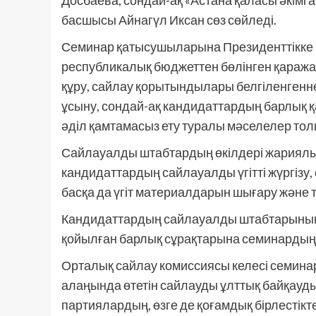
Досбаева, сондай-ақ «Астана қаласы әкім
басшысы Айнагүл Иксан сөз сөйледі.
Семинар қатысушыларына Президенттікке 
республикалық бюджеттен бөлінген қаражат
құру, сайлау қорытындылары белгіленгенне
ұсыну, сондай-ақ кандидаттардың барлық
әділ қамтамасыз ету туралы мәселелер толық
Сайлауалды штабтардың өкілдері жариялы
кандидаттардың сайлауалды үгітті жүргізу
басқа да үгіт материалдарын шығару және
Кандидаттардың сайлауалды штабтарының 
қойылған барлық сұрақтарына семинардың 
Орталық сайлау комиссиясы келесі семин
алаңында өтетін сайлауды ұлттық байқауд
партиялардың, өзге де қоғамдық бірлесті