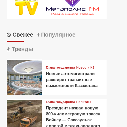
Свежее
Популярное
Тренды
Глава государства
Новости КЗ
Новые автомагистрали
расширят транзитные
возможности Казахстана
Глава государства
Политика
Президент назвал новую
800-километровую трассу
Бейнеу — Саксаульск
дорогой международного