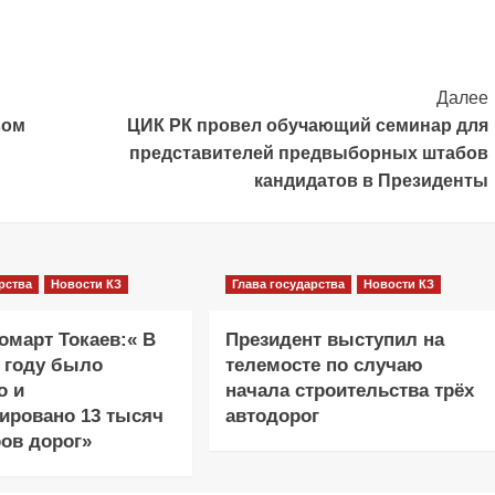
Далее
вом
ЦИК РК провел обучающий семинар для
представителей предвыборных штабов
кандидатов в Президенты
рства
Новости КЗ
Глава государства
Новости КЗ
март Токаев:« В
Президент выступил на
 году было
телемосте по случаю
о и
начала строительства трёх
ировано 13 тысяч
автодорог
ов дорог»