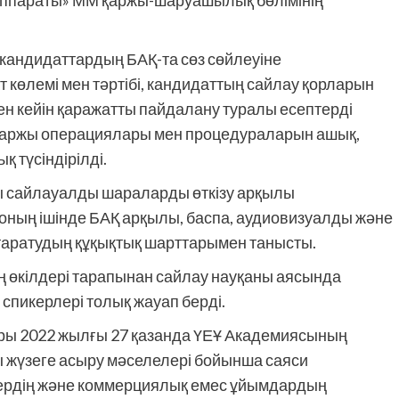
і аппараты» ММ қаржы-шаруашылық бөлімінің
кандидаттардың БАҚ-та сөз сөйлеуіне
 көлемі мен тәртібі, кандидаттың сайлау қорларын
н кейін қаражатты пайдалану туралы есептерді
 қаржы операциялары мен процедураларын ашық,
 түсіндірілді.
 сайлауалды шараларды өткізу арқылы
, оның ішінде БАҚ арқылы, баспа, аудиовизуалды және
 таратудың құқықтық шарттарымен танысты.
өкілдері тарапынан сайлау науқаны аясында
спикерлері толық жауап берді.
ары 2022 жылғы 27 қазанда ҮЕҰ Академиясының
ы жүзеге асыру мәселелері бойынша саяси
ктердің және коммерциялық емес ұйымдардың