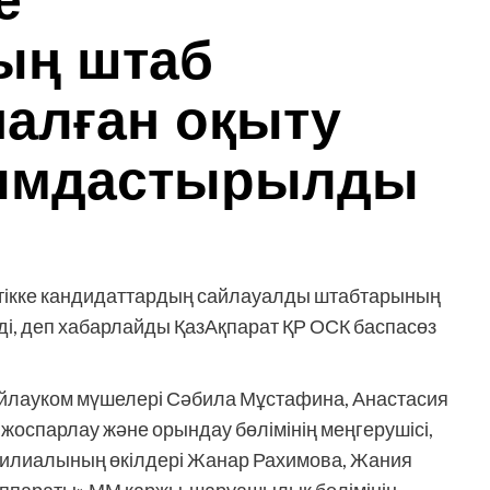
е
ың штаб
налған оқыту
ымдастырылды
тікке кандидаттардың сайлауалды штабтарының
зді, деп хабарлайды ҚазАқпарат ҚР ОСК баспасөз
сайлауком мүшелері Сәбила Мұстафина, Анастасия
оспарлау және орындау бөлімінің меңгерушісі,
филиалының өкілдері Жанар Рахимова, Жания