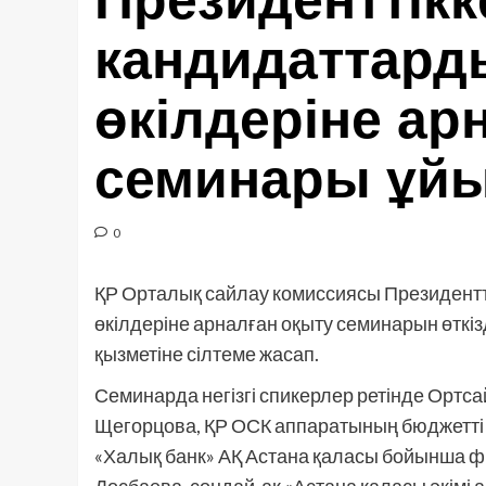
Президенттікк
кандидаттард
өкілдеріне ар
семинары ұй
0
ҚР Орталық сайлау комиссиясы Президент
өкілдеріне арналған оқыту семинарын өткі
қызметіне сілтеме жасап.
Семинарда негізгі спикерлер ретінде Орт
Щегорцова, ҚР ОСК аппаратының бюджетті ж
«Халық банк» АҚ Астана қаласы бойынша 