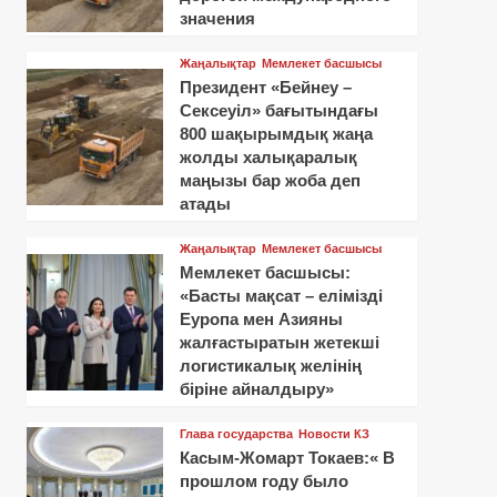
значения
Жаңалықтар
Мемлекет басшысы
Президент «Бейнеу –
Сексеуіл» бағытындағы
800 шақырымдық жаңа
жолды халықаралық
маңызы бар жоба деп
атады
Жаңалықтар
Мемлекет басшысы
Мемлекет басшысы:
«Басты мақсат – елімізді
Еуропа мен Азияны
жалғастыратын жетекші
логистикалық желінің
біріне айналдыру»
Глава государства
Новости КЗ
Касым-Жомарт Токаев:« В
прошлом году было