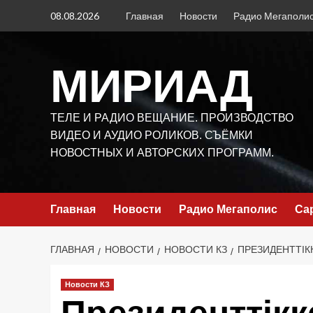
Перейти
08.08.2026
Главная
Новости
Радио Мегаполи
к
содержимому
МИРИАД
ТЕЛЕ И РАДИО ВЕЩАНИЕ. ПРОИЗВОДСТВО
ВИДЕО И АУДИО РОЛИКОВ. СЪЁМКИ
НОВОСТНЫХ И АВТОРСКИХ ПРОГРАММ.
Главная
Новости
Радио Мегаполис
Са
ГЛАВНАЯ
НОВОСТИ
НОВОСТИ КЗ
ПРЕЗИДЕНТТІК
Новости КЗ