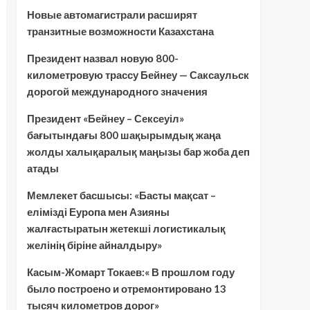
Новые автомагистрали расширят
транзитные возможности Казахстана
Президент назвал новую 800-
километровую трассу Бейнеу — Саксаульск
дорогой международного значения
Президент «Бейнеу – Сексеуіл»
бағытындағы 800 шақырымдық жаңа
жолды халықаралық маңызы бар жоба деп
атады
Мемлекет басшысы: «Басты мақсат –
елімізді Еуропа мен Азияны
жалғастыратын жетекші логистикалық
желінің біріне айналдыру»
Касым-Жомарт Токаев:« В прошлом году
было построено и отремонтировано 13
тысяч километров дорог»