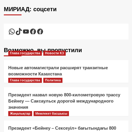
МИРИАД: соцсети
WhatsApp
TikTok
YouTube
Facebook
Facebook
Возможно, вы пропустили
Глава государства
Новости КЗ
Новые автомагистрали расширят транзитные
возможности Казахстана
Глава государства
Политика
Президент назвал новую 800-километровую трассу
Бейнеу — Саксаульск дорогой международного
значения
Жаңалықтар
Мемлекет басшысы
Президент «Бейнеу – Сексеуіл» бағытындағы 800