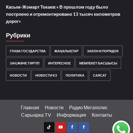
Касым-Жомарт Токаев:« В прошлом году было
построено и отремонтировано 13 тысяч километров
дорог»
Рубрики
ГЛАВА ГОСУДАРСТВА
ЖАҢАЛЫҚТАР
ЗАКОН И ПОРЯДОК
ЗАҢ ЖӘНЕ ТӘРТІП
ИНТЕРЕСНОЕ
МЕМЛЕКЕТ БАСШЫСЫ
НОВОСТИ
НОВОСТИ КЗ
ПОЛИТИКА
САЯСАТ
Главная
Новости
Радио Мегаполис
Сарыарка TV
Информация
Контакты
TT
Youtube
FB1
FB2