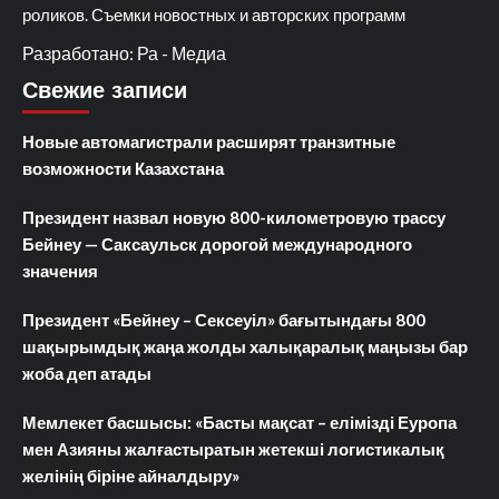
роликов. Съемки новостных и авторских программ
Разработано: Ра - Медиа
Свежие записи
Новые автомагистрали расширят транзитные
возможности Казахстана
Президент назвал новую 800-километровую трассу
Бейнеу — Саксаульск дорогой международного
значения
Президент «Бейнеу – Сексеуіл» бағытындағы 800
шақырымдық жаңа жолды халықаралық маңызы бар
жоба деп атады
Мемлекет басшысы: «Басты мақсат – елімізді Еуропа
мен Азияны жалғастыратын жетекші логистикалық
желінің біріне айналдыру»