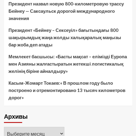
Президент назвал новую 800-километровую трассу
Бейнеу — Саксаульск дорогой международного
значения
Президент «Бейнеу – Сексеуіл» бағытындағы 800
шақырымдық жаңа жолды халықаралық маңызы
бар жоба деп атады
Мемлекет басшысы: «Басты мақсат – елімізді Еуропа
мен Азияны жалғастыратын жетекші логистикалық
желінің біріне айналдыру»
Касым-Жомарт Токаев:« В прошлом году было
построено и отремонтировано 13 тысяч километров
дорог»
Архивы
Архивы