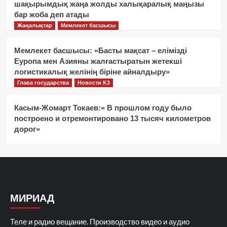
шақырымдық жаңа жолды халықаралық маңызы
бар жоба деп атады
Жаңалықтар
Мемлекет басшысы
Мемлекет басшысы: «Басты мақсат – елімізді
Еуропа мен Азияны жалғастыратын жетекші
логистикалық желінің біріне айналдыру»
Глава государства
Новости КЗ
Касым-Жомарт Токаев:« В прошлом году было
построено и отремонтировано 13 тысяч километров
дорог»
МИРИАД
Теле и радио вещание. Производство видео и аудио