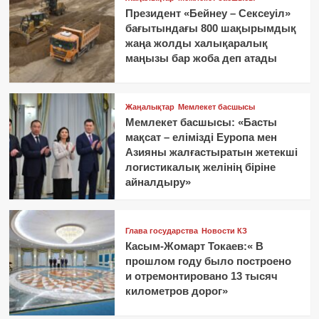
Президент «Бейнеу – Сексеуіл»
бағытындағы 800 шақырымдық
жаңа жолды халықаралық
маңызы бар жоба деп атады
Жаңалықтар
Мемлекет басшысы
Мемлекет басшысы: «Басты
мақсат – елімізді Еуропа мен
Азияны жалғастыратын жетекші
логистикалық желінің біріне
айналдыру»
Глава государства
Новости КЗ
Касым-Жомарт Токаев:« В
прошлом году было построено
и отремонтировано 13 тысяч
километров дорог»