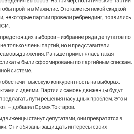
роведения выборов. Например, политические партии
тобы пройти в Мажилис. Это кажется некой скидкой
и, некоторые партии провели ребрендинг, появились
ИСИ.
 предстоящих выборов – избрание ряда депутатов по
не только члены партий, но и представители
ем самовыдвижения. Раньше применялась такая
маслихаты были сформированы по партийным спискам.
нной системе.
 обеспечит высокую конкурентность на выборах.
ктами и идеями. Партии и самовыдвиженцы будут
т предлагать пути решения насущных проблем. Это и
», — добавил Ермек Токтаров.
выдвиженцы станут депутатами, они превратятся в
ки. Они обязаны защищать интересы своих