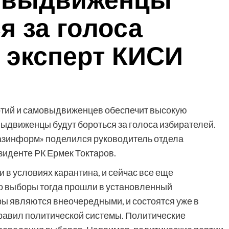
мовыдвиженцы
я за голоса
 эксперт КИСИ
тий и самовыдвиженцев обеспечит высокую
выдвиженцы будут бороться за голоса избирателей.
азинформ» поделился руководитель отдела
иденте РК Ермек Токтаров.
 в условиях карантина, и сейчас все еще
 выборы тогда прошли в установленный
ы являются внеочередными, и состоятся уже в
равил политической системы. Политические