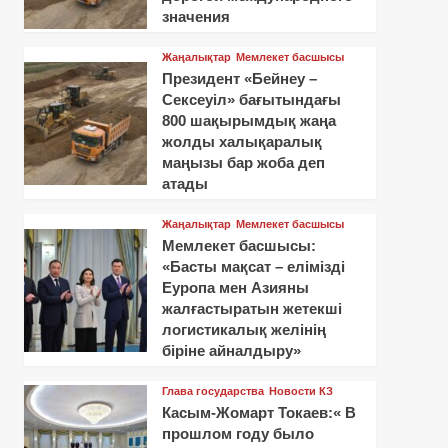
значения
Жаңалықтар
Мемлекет басшысы
Президент «Бейнеу –
Сексеуіл» бағытындағы
800 шақырымдық жаңа
жолды халықаралық
маңызы бар жоба деп
атады
Жаңалықтар
Мемлекет басшысы
Мемлекет басшысы:
«Басты мақсат – елімізді
Еуропа мен Азияны
жалғастыратын жетекші
логистикалық желінің
біріне айналдыру»
Глава государства
Новости КЗ
Касым-Жомарт Токаев:« В
прошлом году было