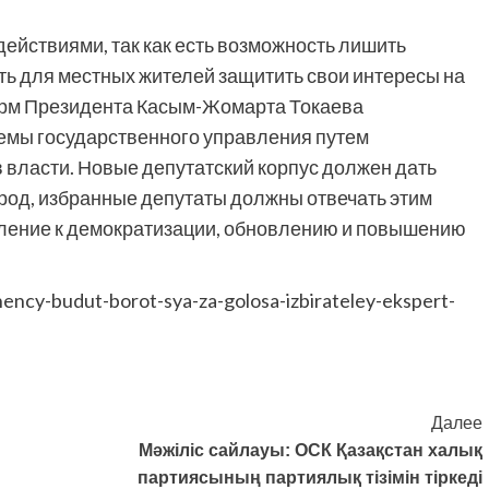
действиями, так как есть возможность лишить
ть для местных жителей защитить свои интересы на
орм Президента Касым-Жомарта Токаева
емы государственного управления путем
 власти. Новые депутатский корпус должен дать
род, избранные депутаты должны отвечать этим
ление к демократизации, обновлению и повышению
.
hency-budut-borot-sya-za-golosa-izbirateley-ekspert-
Далее
Мәжіліс сайлауы: ОСК Қазақстан халық
партиясының партиялық тізімін тіркеді