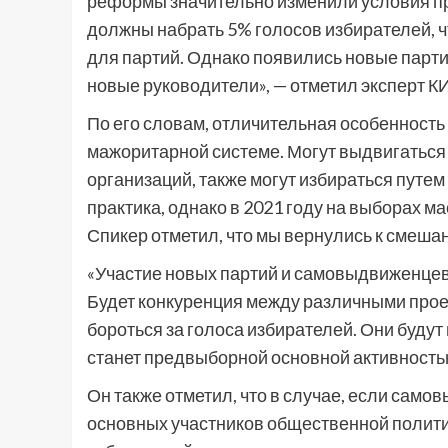
реформы значительно изменили условия п
должны набрать 5% голосов избирателей, ч
для партий. Однако появились новые парти
новые руководители», — отметил эксперт К
По его словам, отличительная особенность
мажоритарной системе. Могут выдвигаться 
организаций, также могут избираться пут
практика, однако в 2021 году на выборах 
Спикер отметил, что мы вернулись к смеша
«Участие новых партий и самовыдвиженцев
Будет конкуренция между различными прое
бороться за голоса избирателей. Они буду
станет предвыборной основной активностью
Он также отметил, что в случае, если само
основных участников общественной полити