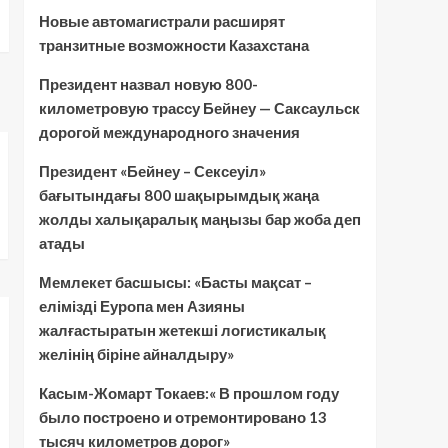
Новые автомагистрали расширят
транзитные возможности Казахстана
Президент назвал новую 800-
километровую трассу Бейнеу — Саксаульск
дорогой международного значения
Президент «Бейнеу – Сексеуіл»
бағытындағы 800 шақырымдық жаңа
жолды халықаралық маңызы бар жоба деп
атады
Мемлекет басшысы: «Басты мақсат –
елімізді Еуропа мен Азияны
жалғастыратын жетекші логистикалық
желінің біріне айналдыру»
Касым-Жомарт Токаев:« В прошлом году
было построено и отремонтировано 13
тысяч километров дорог»