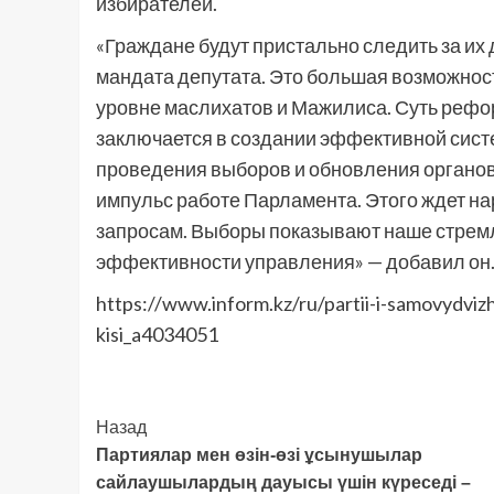
избирателей.
«Граждане будут пристально следить за их 
мандата депутата. Это большая возможнос
уровне маслихатов и Мажилиса. Суть реф
заключается в создании эффективной сист
проведения выборов и обновления органов
импульс работе Парламента. Этого ждет на
запросам. Выборы показывают наше стрем
эффективности управления» — добавил он
https://www.inform.kz/ru/partii-i-samovydviz
kisi_a4034051
Post
Назад
Партиялар мен өзін-өзі ұсынушылар
Navigation
сайлаушылардың дауысы үшін күреседі –