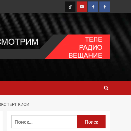
TT
Youtube
FB1
FB2
ЭКСПЕРТ КИСИ
Найти: