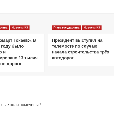
рства
Новости КЗ
Глава государства
Новости КЗ
март Токаев:« В
Президент выступил на
 году было
телемосте по случаю
о и
начала строительства трёх
ировано 13 тысяч
автодорог
ов дорог»
ьные поля помечены
*