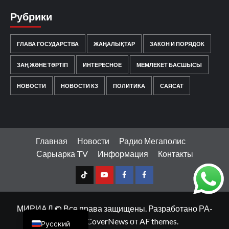
Рубрики
ГЛАВА ГОСУДАРСТВА
ЖАҢАЛЫҚТАР
ЗАКОН И ПОРЯДОК
ЗАҢ ЖӘНЕ ТӘРТІП
ИНТЕРЕСНОЕ
МЕМЛЕКЕТ БАСШЫСЫ
НОВОСТИ
НОВОСТИ КЗ
ПОЛИТИКА
САЯСАТ
Главная
Новости
Радио Мегаполис
Сарыарка TV
Информация
Контакты
TT
Youtube
FB1
FB2
Қазақ тілі
МИРИАД © Все права защищены. Разработано РА-
МЕДИА
|
CoverNews
от AF themes.
Русский