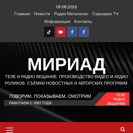
Перейти
09.08.2026
к
Главная
Новости
Радио Мегаполис
Сарыарка TV
содержимому
Информация
Контакты
TT
Youtube
FB1
FB2
МИРИАД
ТЕЛЕ И РАДИО ВЕЩАНИЕ. ПРОИЗВОДСТВО ВИДЕО И АУДИО
РОЛИКОВ. СЪЁМКИ НОВОСТНЫХ И АВТОРСКИХ ПРОГРАММ.
Основное
меню