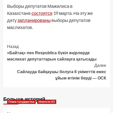
Выборы депутатов Мажилиса в
Казахстане
состоятся
19 марта. На эту же
дату
запланированы
выборы депутатов
маслихатов.
Post
Назад
«Байтақ» пен Respublica бүкіл өңірлерде
Navigation
мәслихат депутаттарын сайлауға қатысады
Далее
Сайлауда байқаушы болуға 6 үкіметтік емес
ұйым өтінім берді — ОСК
Больше историй
Глава государства
Новости КЗ