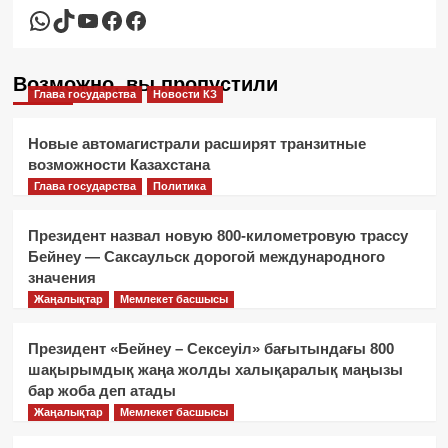
WhatsApp
TikTok
YouTube
Facebook
Facebook
Возможно, вы пропустили
Глава государства
Новости КЗ
Новые автомагистрали расширят транзитные
возможности Казахстана
Глава государства
Политика
Президент назвал новую 800-километровую трассу
Бейнеу — Саксаульск дорогой международного
значения
Жаңалықтар
Мемлекет басшысы
Президент «Бейнеу – Сексеуіл» бағытындағы 800
шақырымдық жаңа жолды халықаралық маңызы
бар жоба деп атады
Жаңалықтар
Мемлекет басшысы