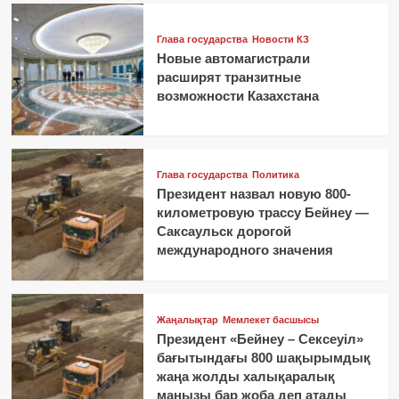
Глава государства
Новости КЗ
Новые автомагистрали
расширят транзитные
возможности Казахстана
Глава государства
Политика
Президент назвал новую 800-
километровую трассу Бейнеу —
Саксаульск дорогой
международного значения
Жаңалықтар
Мемлекет басшысы
Президент «Бейнеу – Сексеуіл»
бағытындағы 800 шақырымдық
жаңа жолды халықаралық
маңызы бар жоба деп атады