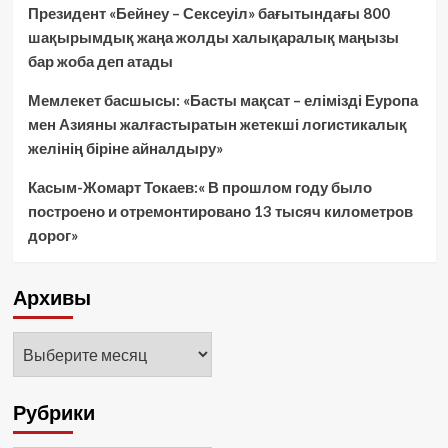
Президент «Бейнеу – Сексеуіл» бағытындағы 800
шақырымдық жаңа жолды халықаралық маңызы
бар жоба деп атады
Мемлекет басшысы: «Басты мақсат – елімізді Еуропа
мен Азияны жалғастыратын жетекші логистикалық
желінің біріне айналдыру»
Касым-Жомарт Токаев:« В прошлом году было
построено и отремонтировано 13 тысяч километров
дорог»
Архивы
Архивы
Рубрики