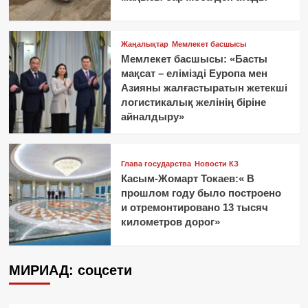
Жаңалықтар
Мемлекет басшысы
Мемлекет басшысы: «Басты
мақсат – елімізді Еуропа мен
Азияны жалғастыратын жетекші
логистикалық желінің біріне
айналдыру»
Глава государства
Новости КЗ
Касым-Жомарт Токаев:« В
прошлом году было построено
и отремонтировано 13 тысяч
километров дорог»
МИРИАД: соцсети