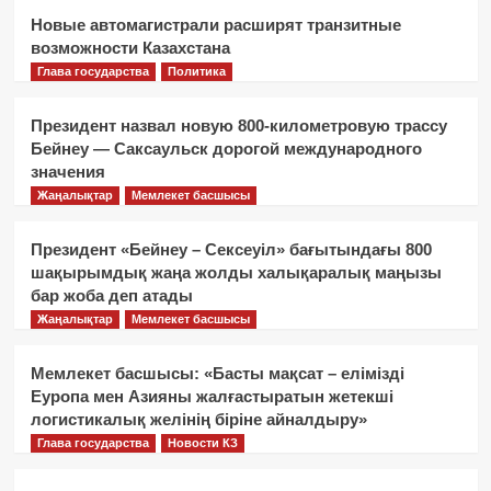
Новые автомагистрали расширят транзитные
возможности Казахстана
Глава государства
Политика
Президент назвал новую 800-километровую трассу
Бейнеу — Саксаульск дорогой международного
значения
Жаңалықтар
Мемлекет басшысы
Президент «Бейнеу – Сексеуіл» бағытындағы 800
шақырымдық жаңа жолды халықаралық маңызы
бар жоба деп атады
Жаңалықтар
Мемлекет басшысы
Мемлекет басшысы: «Басты мақсат – елімізді
Еуропа мен Азияны жалғастыратын жетекші
логистикалық желінің біріне айналдыру»
Глава государства
Новости КЗ