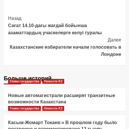
Post
Назад
Сағат 14.10-дағы жағдай бойынша
Navigation
азаматтардың учаскелерге келуі туралы
Далее
Казахстанские избиратели начали голосовать в
Лондоне
Больше историй
Глава государства
Новости КЗ
Новые автомагистрали расширят транзитные
возможности Казахстана
Глава государства
Новости КЗ
Касым-Жомарт Токаев:« В прошлом году было
построено и отремонтировано 13 тысяч