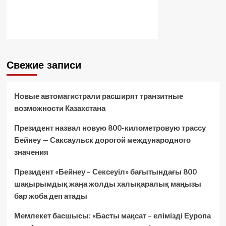
Свежие записи
Новые автомагистрали расширят транзитные
возможности Казахстана
Президент назвал новую 800-километровую трассу
Бейнеу — Саксаульск дорогой международного
значения
Президент «Бейнеу – Сексеуіл» бағытындағы 800
шақырымдық жаңа жолды халықаралық маңызы
бар жоба деп атады
Мемлекет басшысы: «Басты мақсат – елімізді Еуропа