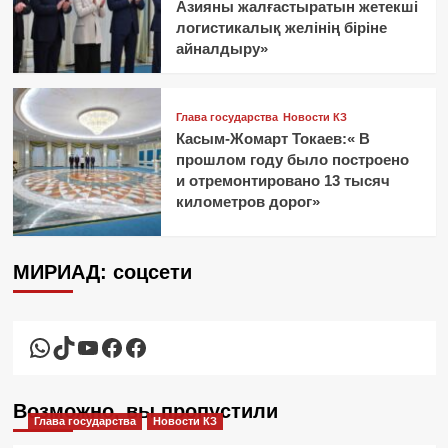
Азияны жалғастыратын жетекші
логистикалық желінің біріне
айналдыру»
Глава государства
Новости КЗ
Касым-Жомарт Токаев:« В
прошлом году было построено
и отремонтировано 13 тысяч
километров дорог»
МИРИАД: соцсети
WhatsApp
TikTok
YouTube
Facebook
Facebook
Возможно, вы пропустили
Глава государства
Новости КЗ