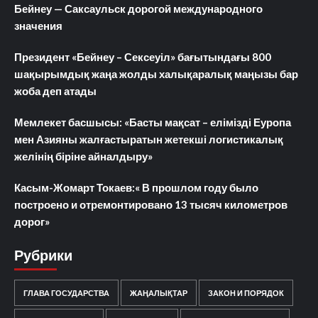
Бейнеу — Саксаульск дорогой международного
значения
Президент «Бейнеу – Сексеуіл» бағытындағы 800
шақырымдық жаңа жолды халықаралық маңызы бар
жоба деп атады
Мемлекет басшысы: «Басты мақсат – елімізді Еуропа
мен Азияны жалғастыратын жетекші логистикалық
желінің біріне айналдыру»
Касым-Жомарт Токаев:« В прошлом году было
построено и отремонтировано 13 тысяч километров
дорог»
Рубрики
ГЛАВА ГОСУДАРСТВА
ЖАҢАЛЫҚТАР
ЗАКОН И ПОРЯДОК