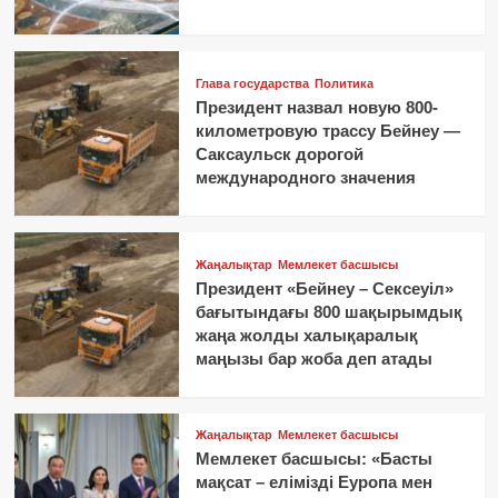
Глава государства
Политика
Президент назвал новую 800-
километровую трассу Бейнеу —
Саксаульск дорогой
международного значения
Жаңалықтар
Мемлекет басшысы
Президент «Бейнеу – Сексеуіл»
бағытындағы 800 шақырымдық
жаңа жолды халықаралық
маңызы бар жоба деп атады
Жаңалықтар
Мемлекет басшысы
Мемлекет басшысы: «Басты
мақсат – елімізді Еуропа мен