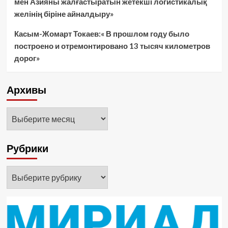
мен Азияны жалғастыратын жетекші логистикалық
желінің біріне айналдыру»
Касым-Жомарт Токаев:« В прошлом году было
построено и отремонтировано 13 тысяч километров
дорог»
Архивы
Архивы
Рубрики
Рубрики