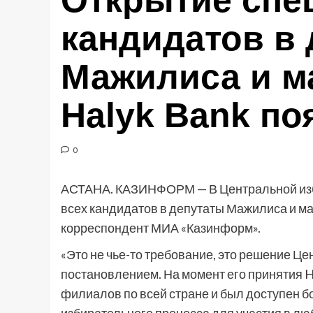
Открытие спе
кандидатов в
Мажилиса и м
Halyk Bank п
0
АСТАНА. КАЗИНФОРМ — В Центральной изби
всех кандидатов в депутаты Мажилиса и ма
корреспондент МИА «Казинформ».
«Это не чье-то требование, это решение 
постановлением. На момент его принятия H
филиалов по всей стране и был доступен б