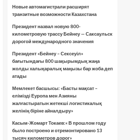
Новые автомагистрали расширят
транзитные возможности Казахстана
Президент назвал новую 800-
километровую трассу Бейнеу — Саксаульск
дорогой международного значения
Президент «Бейнеу – Сексеуіл»
бағытындағы 800 шақырымдық жаңа
жолды халықаралық маңызы бар жоба деп
атады
Мемлекет басшысы: «Басты мақсат –
елімізді Еуропа мен Азияны
жалғастыратын жетекші логистикалық
желінің біріне айналдыру»
Касым-Жомарт Токаев:« В прошлом году
было построено и отремонтировано 13
тысяч километров дорог»