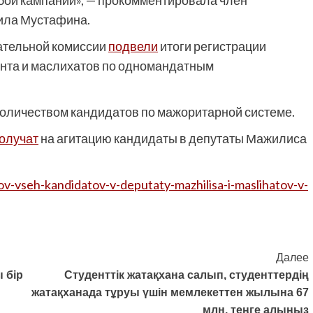
юбой кампании», — прокомментировала член
ила Мустафина.
рательной комиссии
подвели
итоги регистрации
нта и маслихатов по одномандатным
количеством кандидатов по мажоритарной системе.
олучат
на агитацию кандидаты в депутаты Мажилиса
v-vseh-kandidatov-v-deputaty-mazhilisa-i-maslihatov-v-
Далее
 бір
Студенттік жатақхана салып, студенттердің
жатақханада тұруы үшін мемлекеттен жылына 67
млн. теңге алыңыз