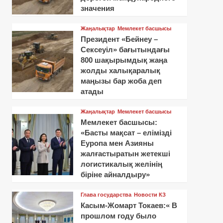
значения
Жаңалықтар
Мемлекет басшысы
Президент «Бейнеу –
Сексеуіл» бағытындағы
800 шақырымдық жаңа
жолды халықаралық
маңызы бар жоба деп
атады
Жаңалықтар
Мемлекет басшысы
Мемлекет басшысы:
«Басты мақсат – елімізді
Еуропа мен Азияны
жалғастыратын жетекші
логистикалық желінің
біріне айналдыру»
Глава государства
Новости КЗ
Касым-Жомарт Токаев:« В
прошлом году было