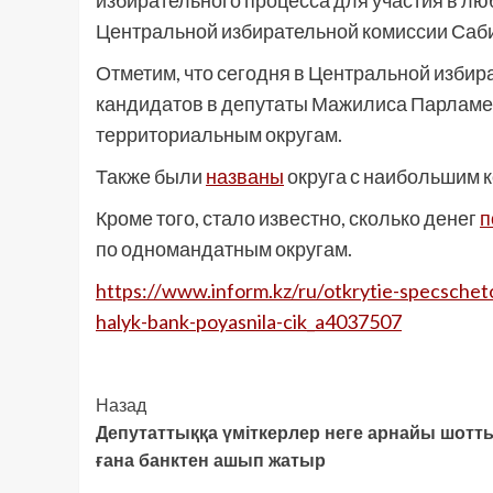
избирательного процесса для участия в л
Центральной избирательной комиссии Саб
Отметим, что сегодня в Центральной изби
кандидатов в депутаты Мажилиса Парламе
территориальным округам.
Также были
названы
округа с наибольшим 
Кроме того, стало известно, сколько денег
п
по одномандатным округам.
https://www.inform.kz/ru/otkrytie-specscheto
halyk-bank-poyasnila-cik_a4037507
Post
Назад
Депутаттыққа үміткерлер неге арнайы шотты
Navigation
ғана банктен ашып жатыр