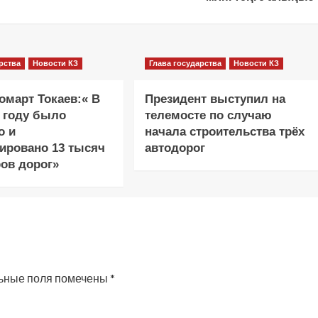
рства
Новости КЗ
Глава государства
Новости КЗ
март Токаев:« В
Президент выступил на
 году было
телемосте по случаю
о и
начала строительства трёх
ировано 13 тысяч
автодорог
ов дорог»
ьные поля помечены
*