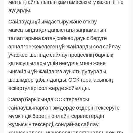
мен ыңғайлылығын қамтамасыз ету қажеттігіне
аударды.
Сайлауды ұйымдастыру және өткізу
мақсатында қолданыстағы заңнаманың
талаптарына қатаң сәйкес дауыс беруге
арналған жекелеген үй-жайларды сол сайлау
учаскесі шегінде сайлау процесінің барлық
қатысушылары үшін неғұрлым кең және
ыңғайлы үй-жайларға ауыстыру туралы
шешімдер қабылданды. ОСК төрағасының
ескертулері сол жерде жойылды.
Сапар барысында ОСК төрағасы
сайлаушыларға тізімдерде өздерін тексеруге
мүмкіндік беретін онлайн-сервистердің
жұмысын тексерді, сондай-ақ сайлау
комиссиялары мүшелерін электоралдық оқыту