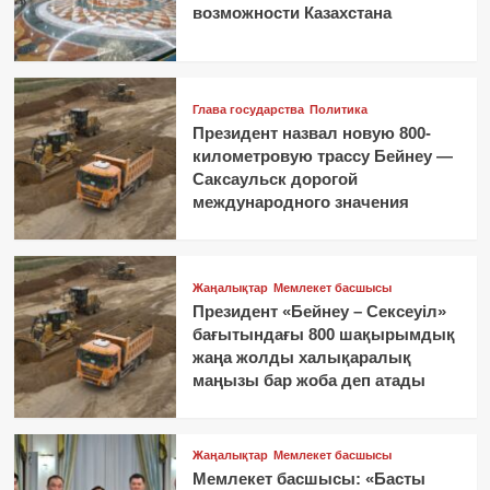
возможности Казахстана
Глава государства
Политика
Президент назвал новую 800-
километровую трассу Бейнеу —
Саксаульск дорогой
международного значения
Жаңалықтар
Мемлекет басшысы
Президент «Бейнеу – Сексеуіл»
бағытындағы 800 шақырымдық
жаңа жолды халықаралық
маңызы бар жоба деп атады
Жаңалықтар
Мемлекет басшысы
Мемлекет басшысы: «Басты