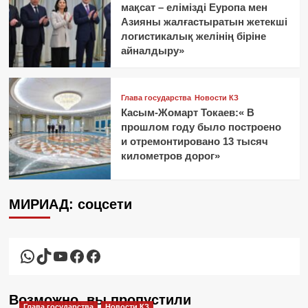
мақсат – елімізді Еуропа мен
Азияны жалғастыратын жетекші
логистикалық желінің біріне
айналдыру»
Глава государства
Новости КЗ
Касым-Жомарт Токаев:« В
прошлом году было построено
и отремонтировано 13 тысяч
километров дорог»
МИРИАД: соцсети
WhatsApp
TikTok
YouTube
Facebook
Facebook
Возможно, вы пропустили
Глава государства
Новости КЗ