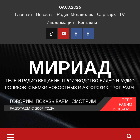
Перейти
09.08.2026
к
Главная
Новости
Радио Мегаполис
Сарыарка TV
содержимому
Информация
Контакты
TT
Youtube
FB1
FB2
МИРИАД
ТЕЛЕ И РАДИО ВЕЩАНИЕ. ПРОИЗВОДСТВО ВИДЕО И АУДИО
РОЛИКОВ. СЪЁМКИ НОВОСТНЫХ И АВТОРСКИХ ПРОГРАММ.
Основное
меню