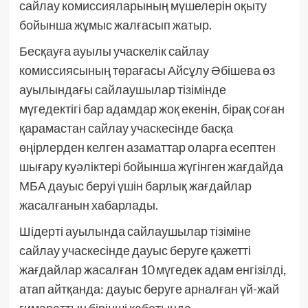
сайлау комиссияларының мүшелерін оқыту
бойынша жұмыс жалғасып жатыр.
Бесқауға ауылы учаскелік сайлау
комиссиясының төрағасы Айсұлу Әбішева өз
ауылындағы сайлаушылар тізімінде
мүгедектігі бар адамдар жоқ екенін, бірақ соған
қарамастан сайлау учаскесінде басқа
өңірлерден келген азаматтар оларға есептен
шығару куәліктері бойынша жүгінген жағдайда
МБА дауыс беруі үшін барлық жағдайлар
жасалғанын хабарлады.
Шідерті ауылында сайлаушылар тізіміне
сайлау учаскесінде дауыс беруге қажетті
жағдайлар жасалған 10 мүгедек адам енгізілді,
атап айтқанда: дауыс беруге арналған үй-жай