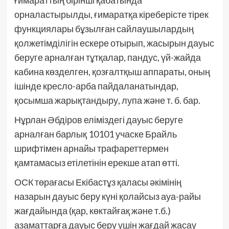
ғимараттың бірінші қабатында
орналастырылды, ғимаратқа кіреберісте тірек
функциялары бұзылған сайлаушылардың
қолжетімділігін ескере отырып, жасырын дауыс
беруге арналған тұтқалар, пандус, үй-жайда
кабина көзделген, қозғалтқыш аппараты, оның
ішінде кресло-арба пайдаланатындар,
қосымша жарықтандыру, лупа және т. б. бар.
Нұрлан Әбдіров еліміздегі дауыс беруге
арналған барлық 10101 учаске Брайль
шрифтімен арнайы трафареттермен
қамтамасыз етілетінін ерекше атап өтті.
ОСК төрағасы Екібастұз қаласы әкімінің
назарын дауыс беру күні қолайсыз ауа-райы
жағдайында (қар, көктайғақ және т.б.)
азаматтарға дауыс беру үшін жағдай жасау