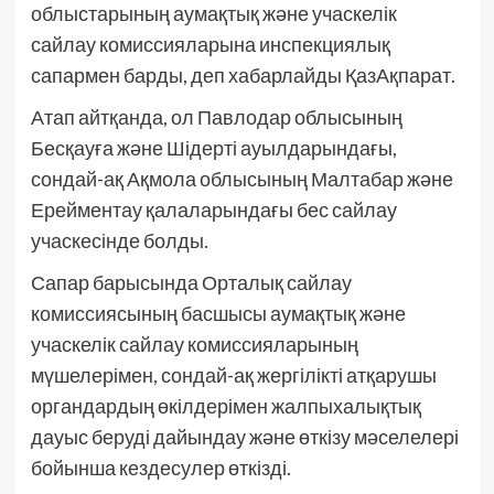
облыстарының аумақтық және учаскелік
сайлау комиссияларына инспекциялық
сапармен барды, деп хабарлайды ҚазАқпарат.
Атап айтқанда, ол Павлодар облысының
Бесқауға және Шідерті ауылдарындағы,
сондай-ақ Ақмола облысының Малтабар және
Ерейментау қалаларындағы бес сайлау
учаскесінде болды.
Сапар барысында Орталық сайлау
комиссиясының басшысы аумақтық және
учаскелік сайлау комиссияларының
мүшелерімен, сондай-ақ жергілікті атқарушы
органдардың өкілдерімен жалпыхалықтық
дауыс беруді дайындау және өткізу мәселелері
бойынша кездесулер өткізді.