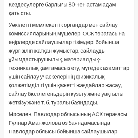
Кездесулерге барлығы 80-нен астам адам
қатысты.
Уәкілетті мемлекеттік органдар мен сайлау
комиссияларының мүшелері ОСК төрағасына
өңірлерде сайлаушылар тізімдері бойынша
жүргізіліп жатқан жұмыстар, сайлауды
ұйымдастырушылық, материалдық-
техникалық қамтамасыз ету, мүгедек азаматтар
үшін сайлау учаскелерінің физикалық
қолжетімділігі үшін қажетті жағдайлар жасау,
сайлау бюллетеньдерін күзету және уақтылы
жеткізу және т. б. туралы баяндады.
Мәселен, Павлодар облысының АСК төрағасы
Гүлнар Аманжолова өз баяндамасында
Павлодар облысы бойынша сайлаушылар