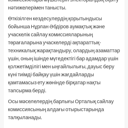
нәтижелерімен танысты.
Өткізілген кездесулердің қорытындысы
бойынша Нұрлан Әбдіров аумақтық және
учаскелік сайлау комиссияларының
төрағаларына учаскелерді ақпараттық-
техникалық жарақтандыру, олардың азаматтар
үшін, оның ішінде мүгедектігі бар адамдар үшін
қолжетімділігі мен ыңғайлылығы, дауыс беру
күні тиімді байқау үшін жағдайларды
қамтамасыз ету жөнінде бірқатар нақты
тапсырма берді.
Осы мәселелердің барлығы Орталық сайлау
комиссиясының алдағы отырыстарында
талқыланады.