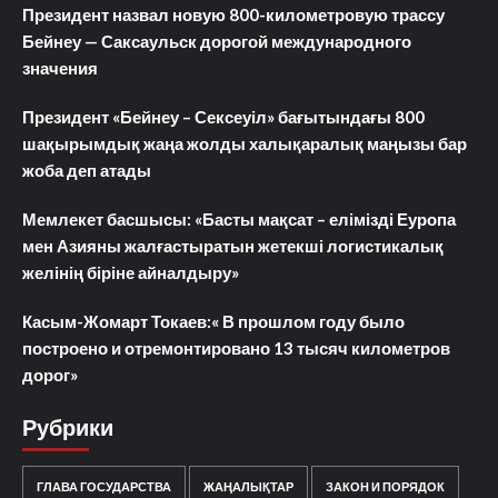
Президент назвал новую 800-километровую трассу
Бейнеу — Саксаульск дорогой международного
значения
Президент «Бейнеу – Сексеуіл» бағытындағы 800
шақырымдық жаңа жолды халықаралық маңызы бар
жоба деп атады
Мемлекет басшысы: «Басты мақсат – елімізді Еуропа
мен Азияны жалғастыратын жетекші логистикалық
желінің біріне айналдыру»
Касым-Жомарт Токаев:« В прошлом году было
построено и отремонтировано 13 тысяч километров
дорог»
Рубрики
ГЛАВА ГОСУДАРСТВА
ЖАҢАЛЫҚТАР
ЗАКОН И ПОРЯДОК