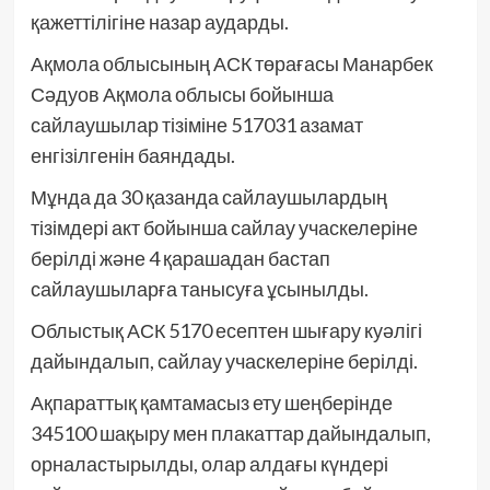
қажеттілігіне назар аударды.
Ақмола облысының АСК төрағасы Манарбек
Сәдуов Ақмола облысы бойынша
сайлаушылар тізіміне 517031 азамат
енгізілгенін баяндады.
Мұнда да 30 қазанда сайлаушылардың
тізімдері акт бойынша сайлау учаскелеріне
берілді және 4 қарашадан бастап
сайлаушыларға танысуға ұсынылды.
Облыстық АСК 5170 есептен шығару куәлігі
дайындалып, сайлау учаскелеріне берілді.
Ақпараттық қамтамасыз ету шеңберінде
345100 шақыру мен плакаттар дайындалып,
орналастырылды, олар алдағы күндері