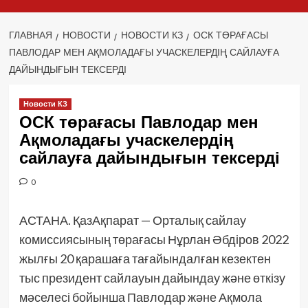
ГЛАВНАЯ
НОВОСТИ
НОВОСТИ КЗ
ОСК ТӨРАҒАСЫ
ПАВЛОДАР МЕН АҚМОЛАДАҒЫ УЧАСКЕЛЕРДІҢ САЙЛАУҒА
ДАЙЫНДЫҒЫН ТЕКСЕРДІ
Новости КЗ
ОСК төрағасы Павлодар мен
Ақмоладағы учаскелердің
сайлауға дайындығын тексерді
0
АСТАНА. ҚазАқпарат — Орталық сайлау
комиссиясының төрағасы Нұрлан Әбдіров 2022
жылғы 20 қарашаға тағайындалған кезектен
тыс президент сайлауын дайындау және өткізу
мәселесі бойынша Павлодар және Ақмола