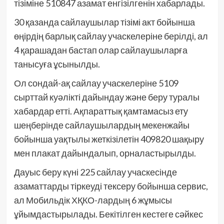
тізіміне 510847 азамат енгізілгенін хабарлады.
30 қазанда сайлаушылар тізімі акт бойынша
өңірдің барлық сайлау учаскелеріне берілді, ал
4 қарашадан бастап олар сайлаушыларға
танысуға ұсынылды.
Ол сондай-ақ сайлау учаскелеріне 5109
сырттай куәлікті дайындау және беру туралы
хабардар етті. Ақпараттық қамтамасыз ету
шеңберінде сайлаушылардың мекенжайы
бойынша уақтылы жеткізілетін 409820 шақыру
мен плакат дайындалып, орналастырылды.
Дауыс беру күні 225 сайлау учаскесінде
азаматтарды тіркеуді тексеру бойынша сервис,
ал Мобильдік ХҚКО-лардың 6 жұмысы
ұйымдастырылады. Бекітілген кестеге сәйкес