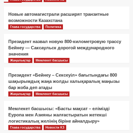
Новые автомагистрали расширят транзитные
возможности Казахстана
Глава государства
Политика
Президент назвал новую 800-километровую трассу
Бейнеу — Саксаульск дорогой международного
значения
Жаңалықтар
Мемлекет басшысы
Президент «Бейнеу – Сексеуіл» бағытындағы 800
шақырымдық жаңа жолды халықаралық маңызы
бар жоба деп атады
Жаңалықтар
Мемлекет басшысы
Мемлекет басшысы: «Басты мақсат – елімізді
Еуропа мен Азияны жалғастыратын жетекші
логистикалық желінің біріне айналдыру»
Глава государства
Новости КЗ