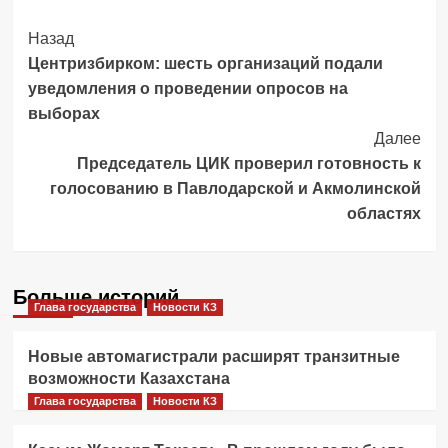
Post
Назад
Центризбирком: шесть организаций подали
Navigation
уведомления о проведении опросов на
выборах
Далее
Председатель ЦИК проверил готовность к
голосованию в Павлодарской и Акмолинской
областях
Больше историй
Глава государства
Новости КЗ
Новые автомагистрали расширят транзитные
возможности Казахстана
Глава государства
Новости КЗ