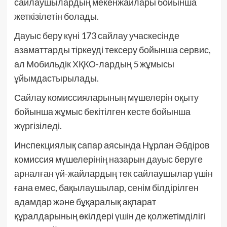
сайлаушылардың мекенжайлары бойынша
жеткізілетін болады.
Дауыс беру күні 173 сайлау учаскесінде
азаматтарды тіркеуді тексеру бойынша сервис,
ал Мобильдік ХҚКО-лардың 5 жұмысы
ұйымдастырылады.
Сайлау комиссияларының мүшелерін оқыту
бойынша жұмыс бекітілген кесте бойынша
жүргізіледі.
Инспекциялық сапар аясында Нұрлан Әбдіров
комиссия мүшелерінің назарын дауыс беруге
арналған үй-жайлардың тек сайлаушылар үшін
ғана емес, бақылаушылар, сенім білдірілген
адамдар және бұқаралық ақпарат
құралдарының өкілдері үшін де қолжетімділігі