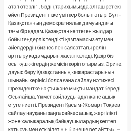
атап өтерлігі, біздің тарихымызда алғаш рет екі
әйел Президенттікке үміткер болып отыр. Бұл –
Қазақстанның демократиялық дамуындағы
тағы бір қадам. Қазақстан көптеген жылдар
бойы гендерлік теңдікті қамтамасыз ету мен
әйелдердің бизнес пен саясаттағы рөлін
арттыру қадамдарын жасап келеді. Қазір біз
осы күш-жігердің жемісін көріп отырмыз. Әрине,
дауыс беру Қазақстанның көзқарастарының
шынайы көрінісі болса ғана сайлау нәтижесі
Президентке нақты және мықты мандат береді.
Осылайша, Үкімет сайлауды әділ және ашық
етуге ниетті. Президент Қасым-Жомарт Тоқаев
сайлау науқаны заңға сәйкес ашық, жергілікті
және халықаралық байқаушылардың көптеп
қатысуымен өткізілетінін бірнеше рет айтты», —