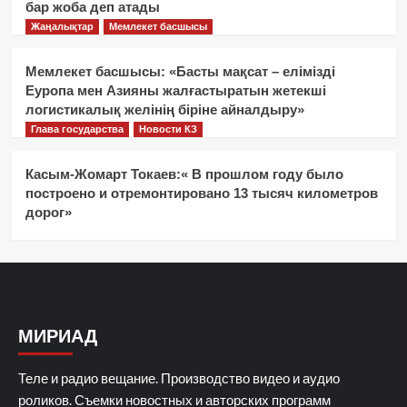
бар жоба деп атады
Жаңалықтар
Мемлекет басшысы
Мемлекет басшысы: «Басты мақсат – елімізді
Еуропа мен Азияны жалғастыратын жетекші
логистикалық желінің біріне айналдыру»
Глава государства
Новости КЗ
Касым-Жомарт Токаев:« В прошлом году было
построено и отремонтировано 13 тысяч километров
дорог»
МИРИАД
Теле и радио вещание. Производство видео и аудио
роликов. Съемки новостных и авторских программ