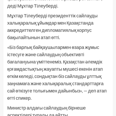
деді Мұхтар Тілеуберді.
Мұхтар Тілеуберді президенттік сайлауды
халықаралық ұйымдар мен Қазақстанда
аккредиттелген дипломатиялық корпус
бақылайтынын атап өтті.
«Біз барлық байқаушылармен өзара жұмыс
істесуге және сайлаудың объективті
бағалануына үміттенеміз. Қазақстан әлемдік
қоғамдастықтың жауапты мүшесі екенін атап
өткім келеді, сондықтан біз сайлауды ұлттық
заңнамаға және халықаралық стандарттарға
сай өткізуге толығымен дайынбыз», — деп атап
өтті спикер.
Министр алдағы сайлаудың бірнеше
аспектілері туралы да айтты.