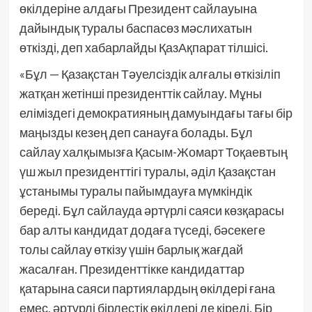
өкілдеріне алдағы Президент сайлауына
дайындық туралы баспасөз мәслихатын
өткізді, деп хабарлайды ҚазАқпарат тілшісі.
«Бұл — Қазақстан Тәуелсіздік алғалы өткізіліп
жатқан жетінші президенттік сайлау. Мұны
еліміздегі демократияның дамуындағы тағы бір
маңызды кезең деп санауға болады. Бұл
сайлау халқымызға Қасым-Жомарт Тоқаевтың
үш жыл президенттігі туралы, әділ Қазақстан
ұстанымы туралы пайымдауға мүмкіндік
береді. Бұл сайлауда әртүрлі саяси көзқарасы
бар алты кандидат додаға түседі, бәсекеге
толы сайлау өткізу үшін барлық жағдай
жасалған. Президенттікке кандидаттар
қатарына саяси партиялардың өкілдері ғана
емес, әртүрлі бірлестік өкілдері де кіреді. Бір