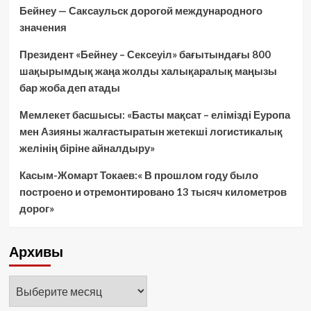
Бейнеу — Саксаульск дорогой международного
значения
Президент «Бейнеу – Сексеуіл» бағытындағы 800
шақырымдық жаңа жолды халықаралық маңызы
бар жоба деп атады
Мемлекет басшысы: «Басты мақсат – елімізді Еуропа
мен Азияны жалғастыратын жетекші логистикалық
желінің біріне айналдыру»
Касым-Жомарт Токаев:« В прошлом году было
построено и отремонтировано 13 тысяч километров
дорог»
Архивы
Архивы