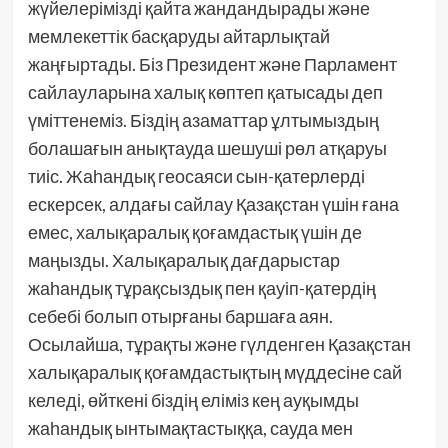
жүйелерімізді қайта жандандырады және
мемлекеттік басқаруды айтарлықтай
жаңғыртады. Біз Президент және Парламент
сайлауларына халық көптеп қатысады деп
үміттенеміз. Біздің азаматтар ұлтымыздың
болашағын анықтауда шешуші рөл атқаруы
тиіс. Жаһандық геосаяси сын-қатерлерді
ескерсек, алдағы сайлау Қазақстан үшін ғана
емес, халықаралық қоғамдастық үшін де
маңызды. Халықаралық дағдарыстар
жаһандық тұрақсыздық пен қауіп-қатердің
себебі болып отырғаны баршаға аян.
Осылайша, тұрақты және гүлденген Қазақстан
халықаралық қоғамдастықтың мүддесіне сай
келеді, өйткені біздің еліміз кең ауқымды
жаһандық ынтымақтастыққа, сауда мен