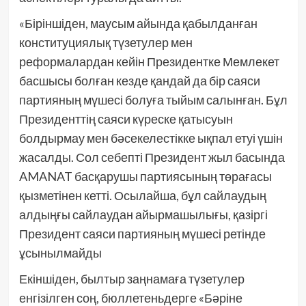
«Біріншіден, маусым айында қабылданған
конституциялық түзетулер мен
реформалардан кейін Президентке Мемлекет
басшысы болған кезде қандай да бір саяси
партияның мүшесі болуға тыйым салынған. Бұл
Президенттің саяси күреске қатысуын
болдырмау мен бәсекелестікке ықпал етуі үшін
жасалды. Сол себепті Президент жыл басында
AMANAT басқарушы партиясының төрағасы
қызметінен кетті. Осылайша, бұл сайлаудың
алдыңғы сайлаудан айырмашылығы, қазіргі
Президент саяси партияның мүшесі ретінде
ұсынылмайды
Екіншіден, былтыр заңнамаға түзетулер
енгізілген соң, бюллетеньдерге «Бәріне