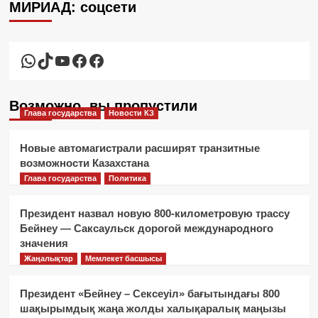
МИРИАД: соцсети
WhatsApp
TikTok
YouTube
Facebook
Facebook
Возможно, вы пропустили
Глава государства
Новости КЗ
Новые автомагистрали расширят транзитные
возможности Казахстана
Глава государства
Политика
Президент назвал новую 800-километровую трассу
Бейнеу — Саксаульск дорогой международного
значения
Жаңалықтар
Мемлекет басшысы
Президент «Бейнеу – Сексеуіл» бағытындағы 800
шақырымдық жаңа жолды халықаралық маңызы