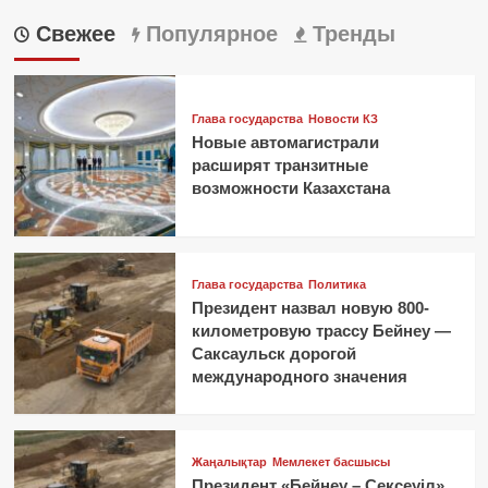
Свежее
Популярное
Тренды
Глава государства
Новости КЗ
Новые автомагистрали
расширят транзитные
возможности Казахстана
Глава государства
Политика
Президент назвал новую 800-
километровую трассу Бейнеу —
Саксаульск дорогой
международного значения
Жаңалықтар
Мемлекет басшысы
Президент «Бейнеу – Сексеуіл»