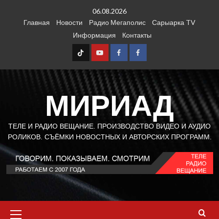
Перейти
06.08.2026
к
Главная
Новости
Радио Мегаполис
Сарыарка TV
содержимому
Информация
Контакты
TT
Youtube
FB1
FB2
МИРИАД
ТЕЛЕ И РАДИО ВЕЩАНИЕ. ПРОИЗВОДСТВО ВИДЕО И АУДИО
РОЛИКОВ. СЪЁМКИ НОВОСТНЫХ И АВТОРСКИХ ПРОГРАММ.
Основное
меню