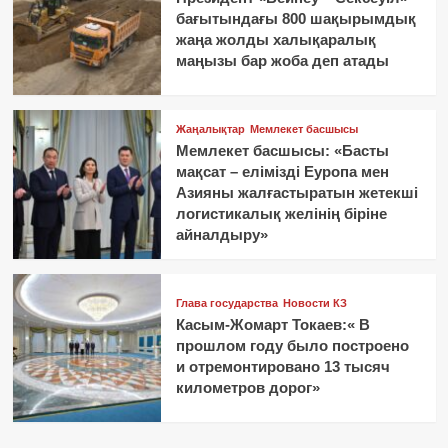
бағытындағы 800 шақырымдық
жаңа жолды халықаралық
маңызы бар жоба деп атады
Жаңалықтар
Мемлекет басшысы
Мемлекет басшысы: «Басты
мақсат – елімізді Еуропа мен
Азияны жалғастыратын жетекші
логистикалық желінің біріне
айналдыру»
Глава государства
Новости КЗ
Касым-Жомарт Токаев:« В
прошлом году было построено
и отремонтировано 13 тысяч
километров дорог»