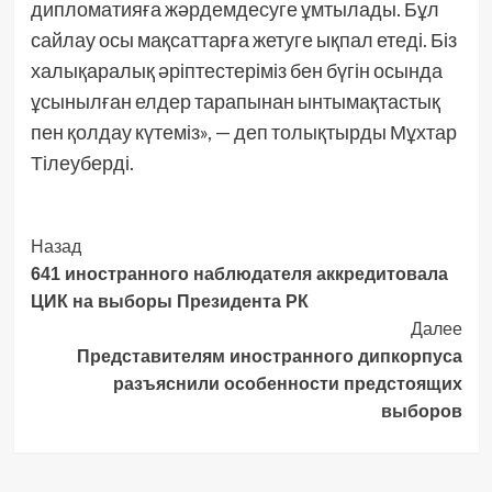
дипломатияға жәрдемдесуге ұмтылады. Бұл
сайлау осы мақсаттарға жетуге ықпал етеді. Біз
халықаралық әріптестеріміз бен бүгін осында
ұсынылған елдер тарапынан ынтымақтастық
пен қолдау күтеміз», — деп толықтырды Мұхтар
Тілеуберді.
Post
Назад
641 иностранного наблюдателя аккредитовала
Navigation
ЦИК на выборы Президента РК
Далее
Представителям иностранного дипкорпуса
разъяснили особенности предстоящих
выборов