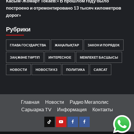
Касым-Жомарт Токаев:« В прошлом году было
построено и отремонтировано 13 тысяч километров
дорог»
Рубрики
ГЛАВА ГОСУДАРСТВА
ЖАҢАЛЫҚТАР
ЗАКОН И ПОРЯДОК
ЗАҢ ЖӘНЕ ТӘРТІП
ИНТЕРЕСНОЕ
МЕМЛЕКЕТ БАСШЫСЫ
НОВОСТИ
НОВОСТИ КЗ
ПОЛИТИКА
САЯСАТ
Главная
Новости
Радио Мегаполис
Сарыарка TV
Информация
Контакты
TT
Youtube
FB1
FB2