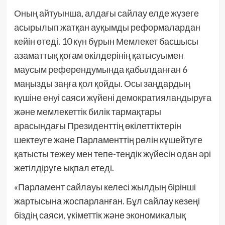
Оның айтуынша, алдағы сайлау елде жүзеге
асырылып жатқан ауқымды реформалардан
кейін өтеді. 10 күн бұрын Мемлекет басшысы
азаматтық қоғам өкілдерінің қатысуымен
маусым референдумында қабылданған 6
маңызды заңға қол қойды. Осы заңдардың
күшіне енуі саяси жүйені демократияландыруға
және мемлекеттік билік тармақтары
арасындағы Президенттің өкілеттіктерін
шектеуге және Парламенттің рөлін күшейтуге
қатысты тежеу мен тепе-теңдік жүйесін одан әрі
жетілдіруге ықпал етеді.
«Парламент сайлауы келесі жылдың бірінші
жартысына жоспарланған. Бұл сайлау кезеңі
біздің саяси, үкіметтік және экономикалық