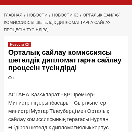
ГЛАВНАЯ
НОВОСТИ
НОВОСТИ КЗ
ОРТАЛЫҚ САЙЛАУ
КОМИССИЯСЫ ШЕТЕЛДІК ДИПЛОМАТТАРҒА САЙЛАУ
ПРОЦЕСІН ТҮСІНДІРДІ
Новости КЗ
Орталық сайлау комиссиясы
шетелдік дипломаттарға сайлау
процесін түсіндірді
0
АСТАНА. ҚазАқпарат – ҚР Премьер-
Министрінің орынбасары – Сыртқы істер
министрі Мұхтар Тілеуберді мен Орталық
сайлау комиссиясының төрағасы Нұрлан
Әбдіров шетелдік дипломатиялық корпус