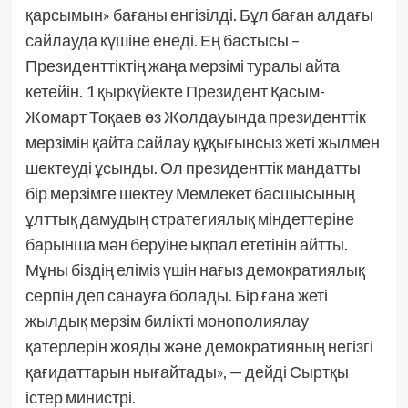
қарсымын» бағаны енгізілді. Бұл баған алдағы
сайлауда күшіне енеді. Ең бастысы –
Президенттіктің жаңа мерзімі туралы айта
кетейін. 1 қыркүйекте Президент Қасым-
Жомарт Тоқаев өз Жолдауында президенттік
мерзімін қайта сайлау құқығынсыз жеті жылмен
шектеуді ұсынды. Ол президенттік мандатты
бір мерзімге шектеу Мемлекет басшысының
ұлттық дамудың стратегиялық міндеттеріне
барынша мән беруіне ықпал ететінін айтты.
Мұны біздің еліміз үшін нағыз демократиялық
серпін деп санауға болады. Бір ғана жеті
жылдық мерзім билікті монополиялау
қатерлерін жояды және демократияның негізгі
қағидаттарын нығайтады», — дейді Сыртқы
істер министрі.