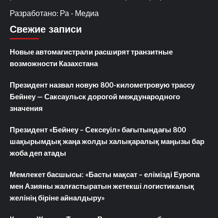
Разработано: Ра - Медиа
Свежие записи
Новые автомагистрали расширят транзитные
возможности Казахстана
Президент назвал новую 800-километровую трассу
Бейнеу — Саксаульск дорогой международного
значения
Президент «Бейнеу – Сексеуіл» бағытындағы 800
шақырымдық жаңа жолды халықаралық маңызы бар
жоба деп атады
Мемлекет басшысы: «Басты мақсат – елімізді Еуропа
мен Азияны жалғастыратын жетекші логистикалық
желінің біріне айналдыру»