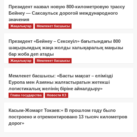
Президент назвал новую 800-километровую трассу
Бейнеу — Саксаульск дорогой международного
значения
Жаңалықтар
Мемлекет басшысы
Президент «Бейнеу – Сексеуіл» бағытындағы 800
шақырымдық жаңа жолды халықаралық маңызы
бар жоба деп атады
Жаңалықтар
Мемлекет басшысы
Мемлекет басшысы: «Басты мақсат – елімізді
Еуропа мен Азияны жалғастыратын жетекші
логистикалық желінің біріне айналдыру»
Глава государства
Новости КЗ
Касым-Жомарт Токаев:« В прошлом году было
построено и отремонтировано 13 тысяч километров
дорог»