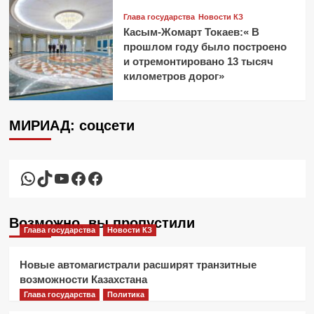
Глава государства
Новости КЗ
Касым-Жомарт Токаев:« В
прошлом году было построено
и отремонтировано 13 тысяч
километров дорог»
МИРИАД: соцсети
WhatsApp
TikTok
YouTube
Facebook
Facebook
Возможно, вы пропустили
Глава государства
Новости КЗ
Новые автомагистрали расширят транзитные
возможности Казахстана
Глава государства
Политика