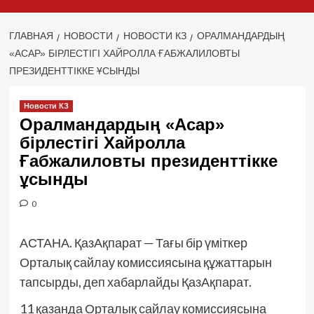
ГЛАВНАЯ
НОВОСТИ
НОВОСТИ КЗ
ОРАЛМАНДАРДЫҢ
«АСАР» БІРЛЕСТІГІ ХАЙРОЛЛА ҒАБЖАЛИЛОВТЫ
ПРЕЗИДЕНТТІККЕ ҰСЫНДЫ
Новости КЗ
Оралмандардың «Асар»
бірлестігі Хайролла
Ғабжалиловты президенттікке
ұсынды
0
АСТАНА. ҚазАқпарат — Тағы бір үміткер
Орталық сайлау комиссиясына құжаттарын
тапсырды, деп хабарлайды ҚазАқпарат.
11 қазанда Орталық сайлау комиссиясына