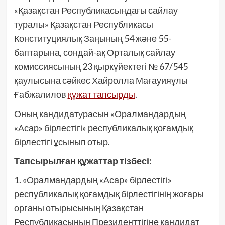
«Қазақстан Республикасындағы сайлау
туралы» Қазақстан Республикасы
Конституциялық Заңының 54 және 55-
баптарына, сондай-ақ Орталық сайлау
комиссиясының 23 қыркүйектегі № 67/545
қаулысына сәйкес Хайролла Мағауияұлы
Ғабжалилов
құжат тапсырды
.
Оның кандидатурасын «Оралмандардың
«Асар» бірлестігі» республикалық қоғамдық
бірлестігі ұсынып отыр.
Тапсырылған құжаттар тізбесі:
1. «Оралмандардың «Асар» бірлестігі»
республикалық қоғамдық бірлестігінің жоғары
органы отырысының Қазақстан
Республикасының Президенттігіне кандидат