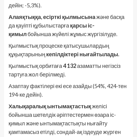
дейін; -5,3%).
Алаяқтыққа, есірткі қылмысына
және басқа
да қауіпті құбылыстарға
қарсы іс-
қимыл
бойынша жүйелі жұмыс жүргізілуде.
Қылмыстық процеске қатысушылардың
құқықтарының
кепілдіктері нығайтылады.
Қылмыстық орбитаға
4 132
азаматты негізсіз
тартуға жол берілмеді.
Азаптау фактілері екі есе азайды (54%, 424-тен
194-ке дейін).
Халықаралық ынтымақтастық
желісі
бойынша шетелдік әріптестермен өзара іс-
қимыл және ынтымақтастықты нығайту
қамтамасыз етілді, сондай-ақ іздеуде жүрген