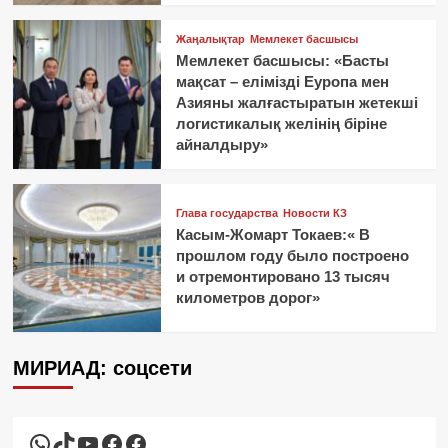
Жаңалықтар
Мемлекет басшысы
Мемлекет басшысы: «Басты
мақсат – елімізді Еуропа мен
Азияны жалғастыратын жетекші
логистикалық желінің біріне
айналдыру»
Глава государства
Новости КЗ
Касым-Жомарт Токаев:« В
прошлом году было построено
и отремонтировано 13 тысяч
километров дорог»
МИРИАД: соцсети
WhatsApp
TikTok
YouTube
Facebook
Facebook