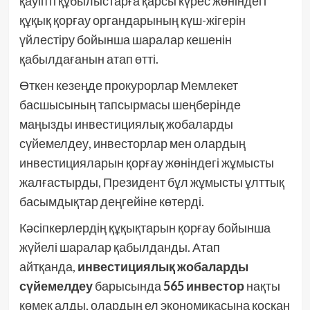
қауіпті құбылыстарға қарсы күрес жөніндегі
құқық қорғау органдарының күш-жігерін
үйлестіру бойынша шаралар кешенін
қабылдағанын атап өтті.
Өткен кезеңде прокурорлар Мемлекет
басшысының тапсырмасы шеңберінде
маңызды инвестициялық жобаларды
сүйемелдеу, инвесторлар мен олардың
инвестицияларын қорғау жөніндегі жұмысты
жалғастырды, Президент бұл жұмысты ұлттық
басымдықтар деңгейіне көтерді.
Кәсіпкерлердің құқықтарын қорғау бойынша
жүйелі шаралар қабылданды. Атап
айтқанда,
инвестициялық жобаларды
сүйемелдеу
барысында
565 инвестор
нақты
көмек алды, олардың ел экономикасына қосқан