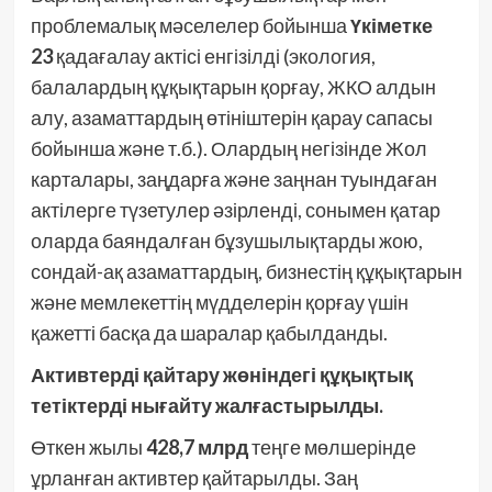
проблемалық мәселелер бойынша
Үкіметке
23
қадағалау актісі енгізілді (экология,
балалардың құқықтарын қорғау, ЖКО алдын
алу, азаматтардың өтініштерін қарау сапасы
бойынша және т.б.). Олардың негізінде Жол
карталары, заңдарға және заңнан туындаған
актілерге түзетулер әзірленді, сонымен қатар
оларда баяндалған бұзушылықтарды жою,
сондай-ақ азаматтардың, бизнестің құқықтарын
және мемлекеттің мүдделерін қорғау үшін
қажетті басқа да шаралар қабылданды.
Активтерді қайтару жөніндегі құқықтық
тетіктерді нығайту жалғастырылды.
Өткен жылы
428,7 млрд
теңге мөлшерінде
ұрланған активтер қайтарылды. Заң