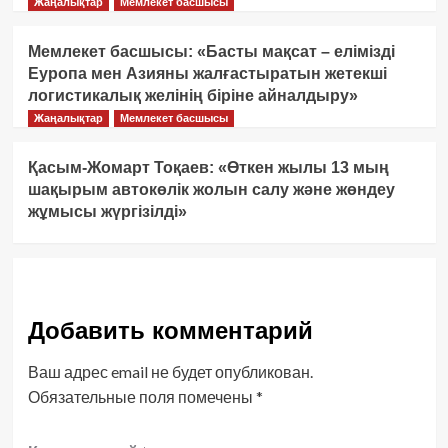
Жаңалықтар
Мемлекет басшысы
Мемлекет басшысы: «Басты мақсат – елімізді
Еуропа мен Азияны жалғастыратын жетекші
логистикалық желінің біріне айналдыру»
Жаңалықтар
Мемлекет басшысы
Қасым-Жомарт Тоқаев: «Өткен жылы 13 мың
шақырым автокөлік жолын салу және жөндеу
жұмысы жүргізілді»
Добавить комментарий
Ваш адрес email не будет опубликован.
Обязательные поля помечены
*