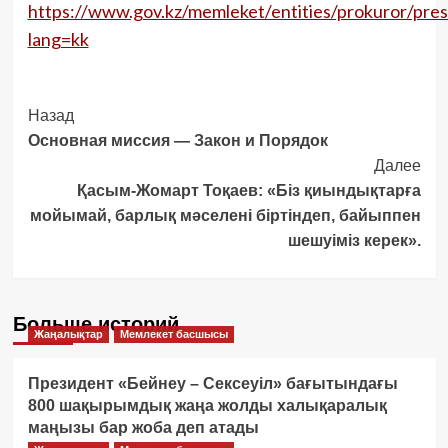
https://www.gov.kz/memleket/entities/prokuror/pre
lang=kk
Post
Назад
Основная миссия — Закон и Порядок
Navigation
Далее
Қасым-Жомарт Тоқаев: «Біз қиындықтарға
мойымай, барлық мәселені біртіндеп, байыппен
шешуіміз керек».
Больше историй
Жаңалықтар
Мемлекет басшысы
Президент «Бейнеу – Сексеуіл» бағытындағы
800 шақырымдық жаңа жолды халықаралық
маңызы бар жоба деп атады