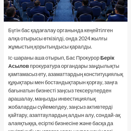
Бүгін бас қадағалау органында кеңейтілген
алқа отырысы өткізілді, онда 2024 жылғы
жұмыстың қорытындысы қаралды.
Іс-шараны аша отырып, Бас Прокурор
Берік
Асылов
прокуратура органдары заңдылықты
қамтамасыз ету, азаматтардың конституциялық
құқықтары мен бостандықтарын қорғау, заңға
бағынатын бизнесті заңсыз тексерулерден
арашалау, маңызды инвестициялық
жобаларды сүйемелдеу, заңсыз активтерді
қайтару, азаптаулардың алдын алу, сондай-ақ
алаяқтыққа, есірткі бизнесіне және басқа да