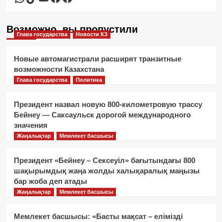
Возможно, вы пропустили
Глава государства
Новости КЗ
Новые автомагистрали расширят транзитные
возможности Казахстана
Глава государства
Политика
Президент назвал новую 800-километровую трассу
Бейнеу — Саксаульск дорогой международного
значения
Жаңалықтар
Мемлекет басшысы
Президент «Бейнеу – Сексеуіл» бағытындағы 800
шақырымдық жаңа жолды халықаралық маңызы
бар жоба деп атады
Жаңалықтар
Мемлекет басшысы
Мемлекет басшысы: «Басты мақсат – елімізді