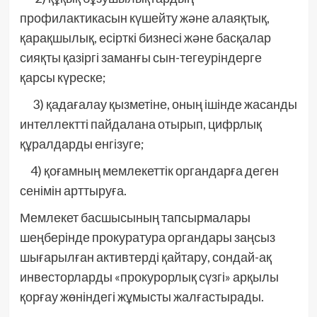
профилактикасын күшейту және алаяқтық,
қарақшылық, есірткі бизнесі және басқалар
сияқты қазіргі заманғы сын-тегеуріндерге
қарсы күреске;
3) қадағалау қызметіне, оның ішінде жасанды
интеллектті пайдалана отырып, цифрлық
құралдарды енгізуге;
4) қоғамның мемлекеттік органдарға деген
сенімін арттыруға.
Мемлекет басшысының тапсырмалары
шеңберінде прокуратура органдары заңсыз
шығарылған активтерді қайтару, сондай-ақ
инвесторларды «прокурорлық сүзгі» арқылы
қорғау жөніндегі жұмысты жалғастырады.