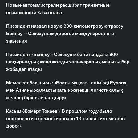
Новые автомагистрали расширят транзитные
возможности Казахстана
Президент назвал новую 800-километровую трассу
Бейнеу — Саксаульск дорогой международного
значения
Президент «Бейнеу – Сексеуіл» бағытындағы 800
шақырымдық жаңа жолды халықаралық маңызы бар
жоба деп атады
Мемлекет басшысы: «Басты мақсат – елімізді Еуропа
мен Азияны жалғастыратын жетекші логистикалық
желінің біріне айналдыру»
Касым-Жомарт Токаев:« В прошлом году было
построено и отремонтировано 13 тысяч километров
дорог»