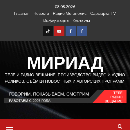
Перейти
08.08.2026
к
Главная
Новости
Радио Мегаполис
Сарыарка TV
содержимому
Информация
Контакты
TT
Youtube
FB1
FB2
МИРИАД
ТЕЛЕ И РАДИО ВЕЩАНИЕ. ПРОИЗВОДСТВО ВИДЕО И АУДИО
РОЛИКОВ. СЪЁМКИ НОВОСТНЫХ И АВТОРСКИХ ПРОГРАММ.
Основное
меню