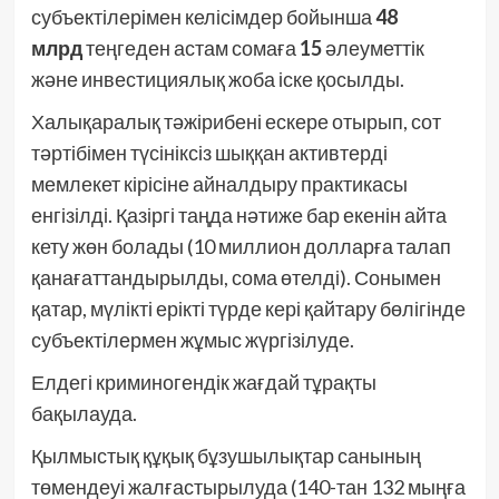
субъектілерімен келісімдер бойынша
48
млрд
теңгеден астам сомаға
15
әлеуметтік
және инвестициялық жоба іске қосылды.
Халықаралық тәжірибені ескере отырып, сот
тәртібімен түсініксіз шыққан активтерді
мемлекет кірісіне айналдыру практикасы
енгізілді. Қазіргі таңда нәтиже бар екенін айта
кету жөн болады (10 миллион долларға талап
қанағаттандырылды, сома өтелді). Сонымен
қатар, мүлікті ерікті түрде кері қайтару бөлігінде
субъектілермен жұмыс жүргізілуде.
Елдегі криминогендік жағдай тұрақты
бақылауда.
Қылмыстық құқық бұзушылықтар санының
төмендеуі жалғастырылуда (140-тан 132 мыңға