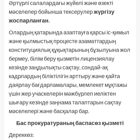
Әртүрлі салалардағы жүйелі және өзекті
мәселелер бойынша тексерулер
жүргізу
жоспарланған.
Олардың қатарында азаптауға қарсы іс-қимыл
және қылмыстық процесте азаматтардың
конституциялық құқықтарының бұзылуына жол
бермеу, білім беру қызметін лицензиялау
кезінде заңдылықты сақтау, сондай-ақ
кадрлардың біліктілігін арттыру және қайта
даярлау бағдарламалары, мемлекет мұқтажы
үшін жер учаскелерін мәжбүрлеп иеліктен
шығару кезінде заңнама талаптарын сақтау
мәселелері және басқалар бар.
Бас прокуратураның баспасөз қызметі
Дереккөз: