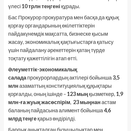
үлесі
10 трлн теңгені
құрады.
Бас Прокурор прокуратура мен басқа да құқық
қорғау органдарының өкілеттіктерін
пайдакүнемдік мақсатта, бизнеске қысым
жасау, экономикалық қақтығыстарға қатысу
үшін пайдалану әрекеттерін қатаң түрде
тоқтату қажеттілігін атап өтті.
Әлеуметтік-экономикалық
салада
прокурорлардың актілері бойынша
3,5
млн
азаматтың конституциялық құқықтары
қорғалды, оның ішінде –
123 мың
қызметкер,
1,9
млн-ға жуық жасөспірім
,
23 мыңнан
астам
баланың пайдасына алимент бойынша
4,6
млрд теңге
қарыз өндірілді.
Барлық анықталған бұзушылықтар мен