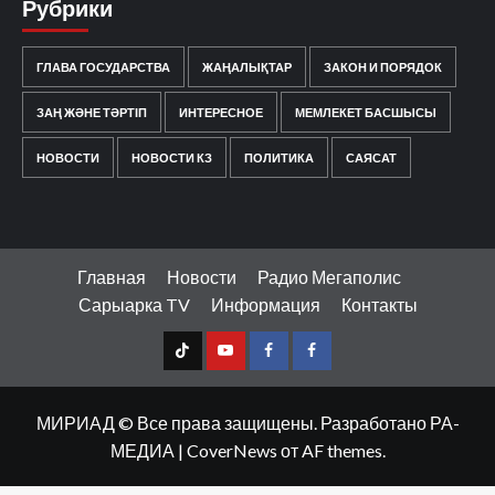
Рубрики
ГЛАВА ГОСУДАРСТВА
ЖАҢАЛЫҚТАР
ЗАКОН И ПОРЯДОК
ЗАҢ ЖӘНЕ ТӘРТІП
ИНТЕРЕСНОЕ
МЕМЛЕКЕТ БАСШЫСЫ
НОВОСТИ
НОВОСТИ КЗ
ПОЛИТИКА
САЯСАТ
Главная
Новости
Радио Мегаполис
Сарыарка TV
Информация
Контакты
TT
Youtube
FB1
FB2
МИРИАД © Все права защищены. Разработано РА-
МЕДИА
|
CoverNews
от AF themes.