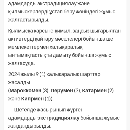
адамдарды экстрадициялау және
қылмыскерлерді ұстап беру жөніндегі жұмыс
жалғастырылды.
Қылмысқа қарсы іс-қимыл, заңсыз шығарылған
активтерді қайтару мәселелері бойынша шет
мемлекеттермен халықаралық
ынтымақтастықты дамыту бойынша жұмыс
жалғасуда.
2024 жылы 9 (1) халықаралық шарттар
жасалды
(
Мароккомен
(3),
Перумен
(3),
Катармен
(2)
және
Кипрмен
(1)).
Шетелде жасырынып жүрген
адамдарды
экстрадициялау
бойынша жұмыс
жандандырылды.