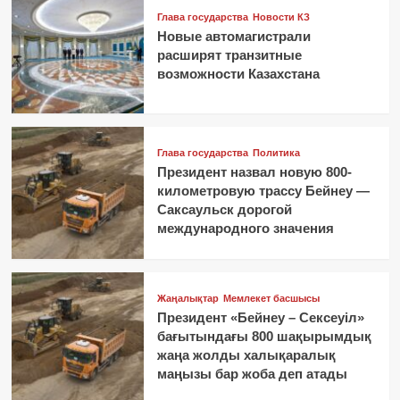
Глава государства
Новости КЗ
Новые автомагистрали
расширят транзитные
возможности Казахстана
Глава государства
Политика
Президент назвал новую 800-
километровую трассу Бейнеу —
Саксаульск дорогой
международного значения
Жаңалықтар
Мемлекет басшысы
Президент «Бейнеу – Сексеуіл»
бағытындағы 800 шақырымдық
жаңа жолды халықаралық
маңызы бар жоба деп атады