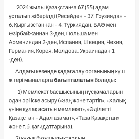
2024 жылы Қазақстанға
67
(55) адам
ұсталып жіберілді (Ресейден – 37, Грузиядан –
6, Қырғызстаннан – 4, Түркиядан, БАӘ мен
Әзірбайжаннан 3-ден, Польша мен
Армениядан 2-ден, Испания, Швеция, Чехия,
Германия, Корея, Молдова, Украинадан 1
-ден).
Алдағы кезеңде қадағалау органының күш
жігері мыналарға
бағытталатын
болады:
1) Мемлекет басшысының нұсқамаларын
одан әрі іске асыру («Заң және тәртіп», «Халық
үніне құлақ асатын мемлекет», «Әділетті
Қазақстан – Адал азамат», «Таза Қазақстан»
және т.б. қағидаттарына);
2) құқық бұзушылықтардың