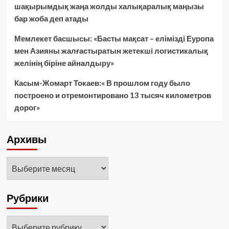
шақырымдық жаңа жолды халықаралық маңызы
бар жоба деп атады
Мемлекет басшысы: «Басты мақсат – елімізді Еуропа
мен Азияны жалғастыратын жетекші логистикалық
желінің біріне айналдыру»
Касым-Жомарт Токаев:« В прошлом году было
построено и отремонтировано 13 тысяч километров
дорог»
Архивы
Архивы
Рубрики
Рубрики