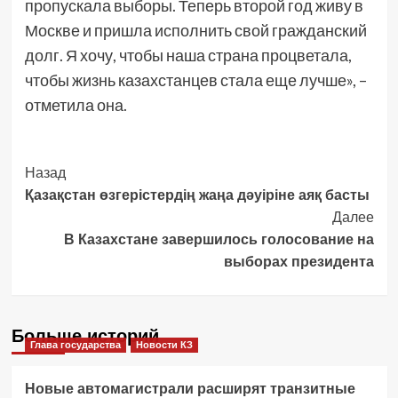
пропускала выборы. Теперь второй год живу в
Москве и пришла исполнить свой гражданский
долг. Я хочу, чтобы наша страна процветала,
чтобы жизнь казахстанцев стала еще лучше», –
отметила она.
Post
Назад
Қазақстан өзгерістердің жаңа дәуіріне аяқ басты
Navigation
Далее
В Казахстане завершилось голосование на
выборах президента
Больше историй
Глава государства
Новости КЗ
Новые автомагистрали расширят транзитные