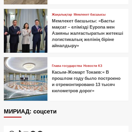
Жаңалықтар
Мемлекет басшысы
Мемлекет басшысы: «Басты
мақсат – елімізді Еуропа мен
Азияны жалғастыратын жетекші
логистикалық желінің біріне
айналдыру»
Глава государства
Новости КЗ
Касым-Жомарт Токаев:« В
прошлом году было построено
и отремонтировано 13 тысяч
километров дорог»
МИРИАД: соцсети