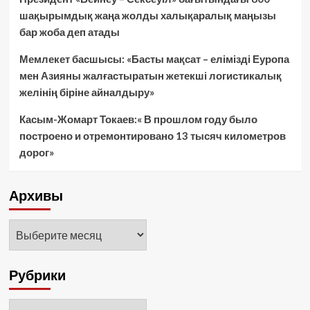
шақырымдық жаңа жолды халықаралық маңызы
бар жоба деп атады
Мемлекет басшысы: «Басты мақсат – елімізді Еуропа
мен Азияны жалғастыратын жетекші логистикалық
желінің біріне айналдыру»
Касым-Жомарт Токаев:« В прошлом году было
построено и отремонтировано 13 тысяч километров
дорог»
Архивы
Архивы
Рубрики
Рубрики