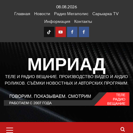
Перейти
08.08.2026
к
Главная
Новости
Радио Мегаполис
Сарыарка TV
содержимому
Информация
Контакты
TT
Youtube
FB1
FB2
МИРИАД
ТЕЛЕ И РАДИО ВЕЩАНИЕ. ПРОИЗВОДСТВО ВИДЕО И АУДИО
РОЛИКОВ. СЪЁМКИ НОВОСТНЫХ И АВТОРСКИХ ПРОГРАММ.
Основное
меню