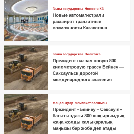
Глава государства
Новости КЗ
Новые автомагистрали
расширят транзитные
возможности Казахстана
Глава государства
Политика
Президент назвал новую 800-
километровую трассу Бейнеу —
Саксаульск дорогой
международного значения
Жаңалықтар
Мемлекет басшысы
Президент «Бейнеу – Сексеуіл»
бағытындағы 800 шақырымдық
жаңа жолды халықаралық
маңызы бар жоба деп атады