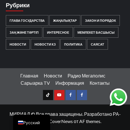
Рубрики
ГЛАВА ГОСУДАРСТВА
ЖАҢАЛЫҚТАР
ЗАКОН И ПОРЯДОК
ЗАҢ ЖӘНЕ ТӘРТІП
ИНТЕРЕСНОЕ
МЕМЛЕКЕТ БАСШЫСЫ
НОВОСТИ
НОВОСТИ КЗ
ПОЛИТИКА
САЯСАТ
Главная
Новости
Радио Мегаполис
Сарыарка TV
Информация
Контакты
TT
Youtube
FB1
FB2
Қазақ тілі
МИРИАД © Все права защищены. Разработано РА-
МЕДИА
|
CoverNews
от AF themes.
Русский