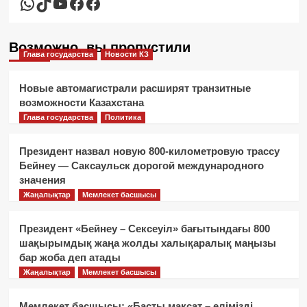
WhatsApp
TikTok
YouTube
Facebook
Facebook
Возможно, вы пропустили
Глава государства
Новости КЗ
Новые автомагистрали расширят транзитные
возможности Казахстана
Глава государства
Политика
Президент назвал новую 800-километровую трассу
Бейнеу — Саксаульск дорогой международного
значения
Жаңалықтар
Мемлекет басшысы
Президент «Бейнеу – Сексеуіл» бағытындағы 800
шақырымдық жаңа жолды халықаралық маңызы
бар жоба деп атады
Жаңалықтар
Мемлекет басшысы
Мемлекет басшысы: «Басты мақсат – елімізді