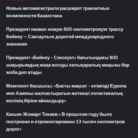
Новые автомагистрали расширят транзитные
возможности Казахстана
Президент назвал новую 800-километровую трассу
Бейнеу — Саксаульск дорогой международного
значения
Президент «Бейнеу – Сексеуіл» бағытындағы 800
шақырымдық жаңа жолды халықаралық маңызы бар
жоба деп атады
Мемлекет басшысы: «Басты мақсат – елімізді Еуропа
мен Азияны жалғастыратын жетекші логистикалық
желінің біріне айналдыру»
Касым-Жомарт Токаев:« В прошлом году было
построено и отремонтировано 13 тысяч километров
дорог»